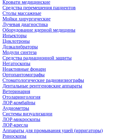
Кровати медицинские
Средства перемещения пациентов
Столы массажные
Мойки хирургические
Лучевая диагностика
Оборудование ядерной медицины
Инъекторы
Циклотроны
Дозкалибраторы
Модули синтеза
Средства радиационной защиты
Негатоскопы
Неактивные фонари
Ортопантомографы
Стоматологические радиовизиографы
Дентальные рентгеновские аппараты
Ветеринария
Отоларингология
ЛОР-комбайны
Аудиометры
Системы визуализации
ЛОР-микроскопы
ЛОР-кресла
Аппараты для промывания ушей (ирригаторы)
Риноскопы