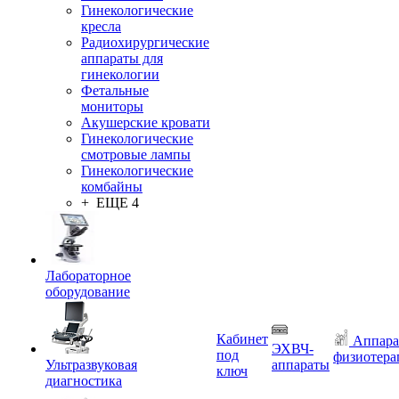
Гинекологические
кресла
Радиохирургические
аппараты для
гинекологии
Фетальные
мониторы
Акушерские кровати
Гинекологические
смотровые лампы
Гинекологические
комбайны
+ ЕЩЕ 4
Лабораторное
оборудование
Кабинет
Аппара
ЭХВЧ-
под
физиотера
Ультразвуковая
аппараты
ключ
диагностика