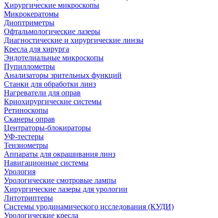
Хирургические микроскопы
Микрокератомы
Диоптриметры
Офтальмологические лазеры
Диагностические и хирургические линзы
Кресла для хирурга
Эндотелиальные микроскопы
Пупиллометры
Анализаторы зрительных функций
Станки для обработки линз
Нагреватели для оправ
Криохирургические системы
Ретиноскопы
Сканеры оправ
Центраторы-блокираторы
УФ-тестеры
Тензиометры
Аппараты для окрашивания линз
Навигационные системы
Урология
Урологические смотровые лампы
Хирургические лазеры для урологии
Литотриптеры
Системы уродинамического исследования (КУДИ)
Урологические кресла