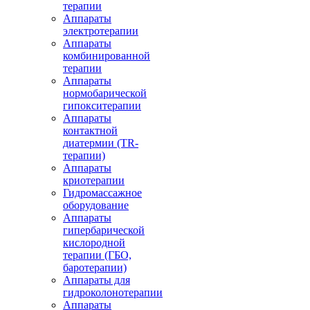
терапии
Аппараты
электротерапии
Аппараты
комбинированной
терапии
Аппараты
нормобарической
гипокситерапии
Аппараты
контактной
диатермии (TR-
терапии)
Аппараты
криотерапии
Гидромассажное
оборудование
Аппараты
гипербарической
кислородной
терапии (ГБО,
баротерапии)
Аппараты для
гидроколонотерапии
Аппараты