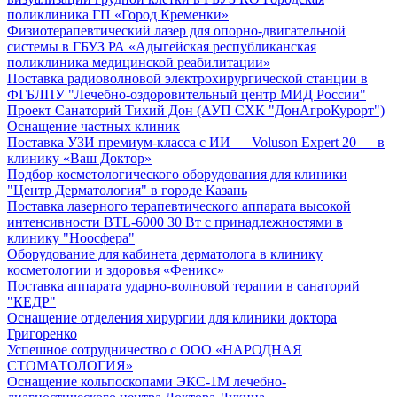
поликлиника ГП «Город Кременки»
Физиотерапевтический лазер для опорно-двигательной
системы в ГБУЗ РА «Адыгейская республиканская
поликлиника медицинской реабилитации»
Поставка радиоволновой электрохирургической станции в
ФГБЛПУ "Лечебно-оздоровительный центр МИД России"
Проект Санаторий Тихий Дон (АУП СХК "ДонАгроКурорт")
Оснащение частных клиник
Поставка УЗИ премиум-класса с ИИ — Voluson Expert 20 — в
клинику «Ваш Доктор»
Подбор косметологического оборудования для клиники
"Центр Дерматология" в городе Казань
Поставка лазерного терапевтического аппарата высокой
интенсивности BTL-6000 30 Вт с принадлежностями в
клинику "Ноосфера"
Оборудование для кабинета дерматолога в клинику
косметологии и здоровья «Феникс»
Поставка аппарата ударно-волновой терапии в санаторий
"КЕДР"
Оснащение отделения хирургии для клиники доктора
Григоренко
Успешное сотрудничество с ООО «НАРОДНАЯ
СТОМАТОЛОГИЯ»
Оснащение кольпоскопами ЭКС-1М лечебно-