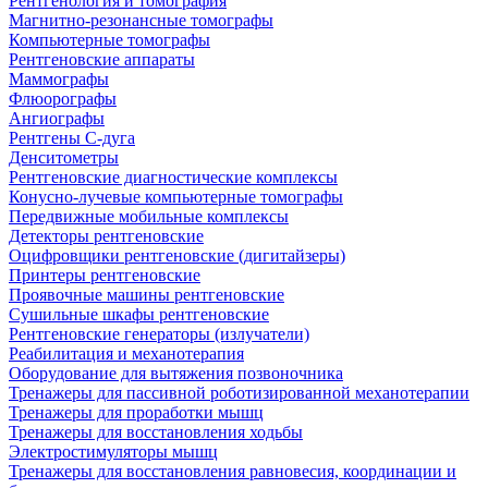
Рентгенология и томография
Магнитно-резонансные томографы
Компьютерные томографы
Рентгеновские аппараты
Маммографы
Флюорографы
Ангиографы
Рентгены С-дуга
Денситометры
Рентгеновские диагностические комплексы
Конусно-лучевые компьютерные томографы
Передвижные мобильные комплексы
Детекторы рентгеновские
Оцифровщики рентгеновские (дигитайзеры)
Принтеры рентгеновские
Проявочные машины рентгеновские
Сушильные шкафы рентгеновские
Рентгеновские генераторы (излучатели)
Реабилитация и механотерапия
Оборудование для вытяжения позвоночника
Тренажеры для пассивной роботизированной механотерапии
Тренажеры для проработки мышц
Тренажеры для восстановления ходьбы
Электростимуляторы мышц
Тренажеры для восстановления равновесия, координации и