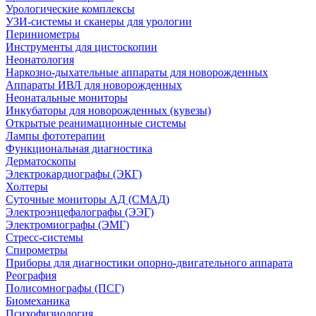
Урологические комплексы
УЗИ-системы и сканеры для урологии
Периниометры
Инструменты для цистоскопии
Неонатология
Наркозно-дыхательные аппараты для новорожденных
Аппараты ИВЛ для новорожденных
Неонатальные мониторы
Инкубаторы для новорожденных (кувезы)
Открытые реанимационные системы
Лампы фототерапии
Функциональная диагностика
Дерматоскопы
Электрокардиографы (ЭКГ)
Холтеры
Суточные мониторы АД (СМАД)
Электроэнцефалографы (ЭЭГ)
Электромиографы (ЭМГ)
Стресс-системы
Спирометры
Приборы для диагностики опорно-двигательного аппарата
Реография
Полисомнографы (ПСГ)
Биомеханика
Психофизиология