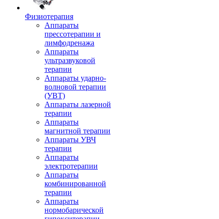
Физиотерапия
Аппараты
прессотерапии и
лимфодренажа
Аппараты
ультразвуковой
терапии
Аппараты ударно-
волновой терапии
(УВТ)
Аппараты лазерной
терапии
Аппараты
магнитной терапии
Аппараты УВЧ
терапии
Аппараты
электротерапии
Аппараты
комбинированной
терапии
Аппараты
нормобарической
гипокситерапии