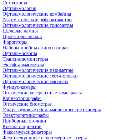
Синускопы
Офтальмология
Офтальмологические комбайны
Автоматические рефрактометры
Офтальмологические тонометры
Щелевые лампы
Проекторы знаков
Форопторы
Наборы пробных линз и оправ
Офтальмоскопы
Трансиллюминаторы
Экзофтальмометры
Офтальмологические периметры
Офтальмологические тест-полоски
Офтальмологические магниты
Фундус-камеры
Оптические когерентные томографы
Корнеотопографы
Оптические биометры
Ультразвуковые офтальмологические сканеры
Электроретинографы
Приборные столики
Кресла пациентов
Факоэмульсификаторы
Фемтосекундные и эксимерные лазеры