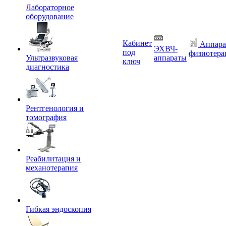
Лабораторное
оборудование
Кабинет
Аппара
ЭХВЧ-
под
физиотера
Ультразвуковая
аппараты
ключ
диагностика
Рентгенология и
томография
Реабилитация и
механотерапия
Гибкая эндоскопия