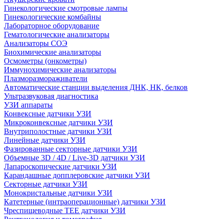
Гинекологические смотровые лампы
Гинекологические комбайны
Лабораторное оборудование
Гематологические анализаторы
Анализаторы СОЭ
Биохимические анализаторы
Осмометры (онкометры)
Иммунохимические анализаторы
Плазморазмораживатели
Автоматические станции выделения ДНК, НК, белков
Ультразвуковая диагностика
УЗИ аппараты
Конвексные датчики УЗИ
Микроконвексные датчики УЗИ
Внутриполостные датчики УЗИ
Линейные датчики УЗИ
Фазированные секторные датчики УЗИ
Объемные 3D / 4D / Live-3D датчики УЗИ
Лапароскопические датчики УЗИ
Карандашные допплеровские датчики УЗИ
Секторные датчики УЗИ
Монокристальные датчики УЗИ
Катетерные (интраоперационные) датчики УЗИ
Чреспищеводные TEE датчики УЗИ