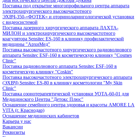
диагностического центра Доктора Дукина
Поставка под открытие многопрофильного центра аппарата
электрохирургического высокочастотного
ЭХВЧ-350-«ФОТЕК» и оториноларингологической установки
с видеосистемой
Поставка лазерного хирургического аппарата ЛАХТА-
МИЛОН и электрохирургического высокочастотного
коагулятора Sensitec ES-160 в клинику профилактической
медицины "АрхиМед"
Поставка высокочастотного хирургического радиоволнового
аппарата Sensitec ESF-160 в косметическую клинику "Cosmes
Clinic"
Поставка радиоволнового аппарата Sensitec ESF-160 в
косметическую клинику "Coskin"
Поставка высокочастотного электрохирургического аппарата
(ЭХВЧ) Sensitec ES-80 в клинику косметологии "My Skin
Clinic"
Поставка озонотерапевтической установки УОТА-60-01 для
Медицинского Центра "Детокс Плюс"
Оснащение семейного центра здоровья и красоты AMORE LA
VITA (г. Краснодар)
Оснащение медицинских кабинетов
Карьера у нас
Вакансии
Реквизиты