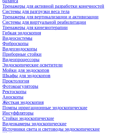
баланса
Тренажеры для активной разработки конечностей
Системы для разгрузки веса тела
Тренажеры для вертикализации и активизации
Системы для виртуальной реабилитации
Тренажеры для кинезиотерапии
Гибкая эндоскопия
Видеосистемы
Фиброскопы
Видеоэндоскопы
Приборные стойки
Видеопроцессоры
Эндоскопические осветители
Мойки для эндоскопов
Шкафы для эндоскопов
Проктология
Фотокоагуляторы
Ректоскопы
Аноскопы
Жесткая эндоскопия
Помпы ирригационные эндоскопические
Инсуффляторы
Стойки эндоскопические
Видеокамеры эндоскопические
Источники света и световоды эндоскопические