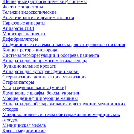
Шейверные (артроскопические) системы
Жесткие эндоскопы
Тележки эндоскопические
Анестезиология и реаниматология
Наркозные аппараты
Аппараты ИВЛ
Мониторы пациента
Дефибрилляторы
Инфузионные системы и насосы для энтерального питания
Концентраторы кислорода
Системы терморегуляции и обогрева пациента
Аппараты для непрямого массажа сердца
Функциональные кровати
Аппараты для аутотрансфузии крови
Стерилизация, дезинфекция, утилизация
Стерилизаторы
Ультразвуковые ванны (мойки)
Ламинарные шкафы, боксы, укрытия
Моюще-дезинфицирующие машины
Аппараты для обеззараживания и деструкции медицинских
отходов
Микроволновые системы обеззараживания медицинских
отходов
Медицинская мебель
Кресла медицинские