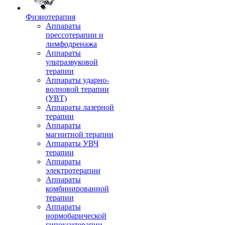
Физиотерапия
Аппараты
прессотерапии и
лимфодренажа
Аппараты
ультразвуковой
терапии
Аппараты ударно-
волновой терапии
(УВТ)
Аппараты лазерной
терапии
Аппараты
магнитной терапии
Аппараты УВЧ
терапии
Аппараты
электротерапии
Аппараты
комбинированной
терапии
Аппараты
нормобарической
гипокситерапии