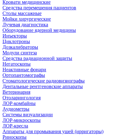
Кровати медицинские
Средства перемещения пациентов
Столы массажные
Мойки хирургические
Лучевая диагностика
Оборудование ядерной медицины
Инъекторы
Циклотроны
Дозкалибраторы
Модули синтеза
Средства радиационной защиты
Негатоскопы
Неактивные фонари
Ортопантомографы
Стоматологические радиовизиографы
Дентальные рентгеновские аппараты
Ветеринария
Отоларингология
ЛОР-комбайны
Аудиометры
Системы визуализации
ЛОР-микроскопы
ЛОР-кресла
Аппараты для промывания ушей (ирригаторы)
Риноскопы