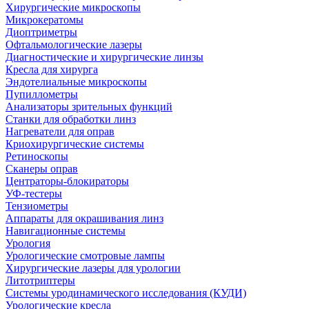
Хирургические микроскопы
Микрокератомы
Диоптриметры
Офтальмологические лазеры
Диагностические и хирургические линзы
Кресла для хирурга
Эндотелиальные микроскопы
Пупиллометры
Анализаторы зрительных функций
Станки для обработки линз
Нагреватели для оправ
Криохирургические системы
Ретиноскопы
Сканеры оправ
Центраторы-блокираторы
УФ-тестеры
Тензиометры
Аппараты для окрашивания линз
Навигационные системы
Урология
Урологические смотровые лампы
Хирургические лазеры для урологии
Литотриптеры
Системы уродинамического исследования (КУДИ)
Урологические кресла