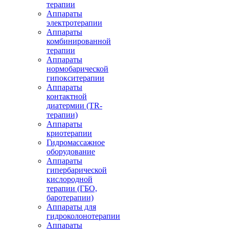
терапии
Аппараты
электротерапии
Аппараты
комбинированной
терапии
Аппараты
нормобарической
гипокситерапии
Аппараты
контактной
диатермии (TR-
терапии)
Аппараты
криотерапии
Гидромассажное
оборудование
Аппараты
гипербарической
кислородной
терапии (ГБО,
баротерапии)
Аппараты для
гидроколонотерапии
Аппараты