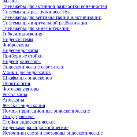
баланса
Тренажеры для активной разработки конечностей
Системы для разгрузки веса тела
Тренажеры для вертикализации и активизации
Системы для виртуальной реабилитации
Тренажеры для кинезиотерапии
Гибкая эндоскопия
Видеосистемы
Фиброскопы
Видеоэндоскопы
Приборные стойки
Видеопроцессоры
Эндоскопические осветители
Мойки для эндоскопов
Шкафы для эндоскопов
Проктология
Фотокоагуляторы
Ректоскопы
Аноскопы
Жесткая эндоскопия
Помпы ирригационные эндоскопические
Инсуффляторы
Стойки эндоскопические
Видеокамеры эндоскопические
Источники света и световоды эндоскопические