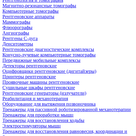
Рентгенология и томография
Магнитно-резонансные томографы
Компьютерные томографы
Рентгеновские аппараты
Маммографы
Флюорографы
Ангиографы
Рентгены С-дуга
Денситометры
Рентгеновские диагностические комплексы
Конусно-лучевые компьютерные томографы
Передвижные мобильные комплексы
Детекторы рентгеновские
Оцифровщики рентгеновские (дигитайзеры)
Принтеры рентгеновские
Проявочные машины рентгеновские
Сушильные шкафы рентгеновские
Рентгеновские генераторы (излучатели)
Реабилитация и механотерапия
Оборудование для вытяжения позвоночника
Тренажеры для пассивной роботизированной механотерапии
Тренажеры для проработки мышц
Тренажеры для восстановления ходьбы
Электростимуляторы мышц
Тренажеры для восстановления равновесия, координации и