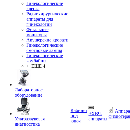
Гинекологические
кресла
Радиохирургические
аппараты для
гинекологии
Фетальные
мониторы
Акушерские кровати
Гинекологические
смотровые лампы
Гинекологические
комбайны
+ ЕЩЕ 4
Лабораторное
оборудование
Кабинет
Аппара
ЭХВЧ-
под
физиотера
Ультразвуковая
аппараты
ключ
диагностика