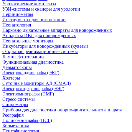
Урологические комплексы
УЗИ-системы и сканеры для урологии
Периниометры
Инструменты для цистоскопии
Неонатология
Наркозно-дыхательные аппараты для новорожденных
Аппараты ИВЛ для новорожденных
Неонатальные мониторы
Инкубаторы для новорожденных (кувезы)
Открытые реанимационные системы
Лампы фототерапии
Функциональная диагностика
Дерматоскопы
Электрокардиографы (ЭКГ)
Холтеры
Суточные мониторы АД (СМАД)
Электроэнцефалографы (ЭЭГ)
Электромиографы (ЭМГ)
Стресс-системы
Спирометры
Приборы для диагностики опорно-двигательного аппарата
Реография
Полисомнографы (ПСГ)
Биомеханика
Психофизиология