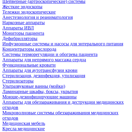
Шейверные (артроскопические) системы
Жесткие эндоскопы
Тележки эндоскопические
Анестезиология и реаниматология
Наркозные аппараты
Аппараты ИВЛ
Мониторы пациента
Дефибрилляторы
Инфузионные системы и насосы для энтерального питания
Концентраторы кислорода
Системы терморегуляции и обогрева пациента
Аппараты для непрямого массажа сердца
Функциональные кровати
Аппараты для аутотрансфузии крови
Стерилизация, дезинфекция, утилизация
Стерилизаторы
Ультразвуковые ванны (мойки)
Ламинарные шкафы, боксы, укрытия
Моюще-дезинфицирующие машины
Аппараты для обеззараживания и деструкции медицинских
отходов
Микроволновые системы обеззараживания медицинских
отходов
Медицинская мебель
Кресла медицинские