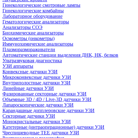
Гинекологические смотровые лампы
Гинекологические комбайны
Лабораторное оборудование
Гематологические анализаторы
Анализаторы СОЭ
Биохимические анализаторы
Осмометры (онкометры)
Иммунохимические анализаторы
Плазморазмораживатели
Автоматические станции выделения ДНК, НК, белков
Ультразвуковая диагностика
УЗИ аппараты
Конвексные датчики УЗИ
Микроконвексные датчики УЗИ
Внутриполостные датчики УЗИ
Линейные датчики УЗИ
Фазированные секторные датчики УЗИ
Объемные 3D / 4D / Live-3D датчики УЗИ
Лапароскопические датчики УЗИ
Карандашные допплеровские датчики УЗИ
Секторные датчики УЗИ
Монокристальные датчики УЗИ
Катетерные (интраоперационные) датчики УЗИ
Чреспищеводные TEE датчики УЗИ