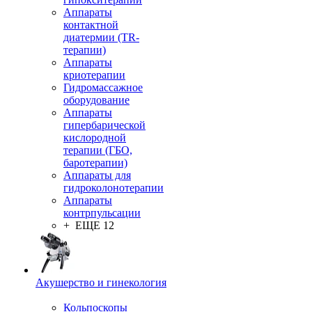
Аппараты
контактной
диатермии (TR-
терапии)
Аппараты
криотерапии
Гидромассажное
оборудование
Аппараты
гипербарической
кислородной
терапии (ГБО,
баротерапии)
Аппараты для
гидроколонотерапии
Аппараты
контрпульсации
+ ЕЩЕ 12
Акушерство и гинекология
Кольпоскопы