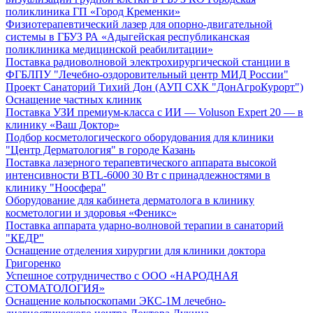
поликлиника ГП «Город Кременки»
Физиотерапевтический лазер для опорно-двигательной
системы в ГБУЗ РА «Адыгейская республиканская
поликлиника медицинской реабилитации»
Поставка радиоволновой электрохирургической станции в
ФГБЛПУ "Лечебно-оздоровительный центр МИД России"
Проект Санаторий Тихий Дон (АУП СХК "ДонАгроКурорт")
Оснащение частных клиник
Поставка УЗИ премиум-класса с ИИ — Voluson Expert 20 — в
клинику «Ваш Доктор»
Подбор косметологического оборудования для клиники
"Центр Дерматология" в городе Казань
Поставка лазерного терапевтического аппарата высокой
интенсивности BTL-6000 30 Вт с принадлежностями в
клинику "Ноосфера"
Оборудование для кабинета дерматолога в клинику
косметологии и здоровья «Феникс»
Поставка аппарата ударно-волновой терапии в санаторий
"КЕДР"
Оснащение отделения хирургии для клиники доктора
Григоренко
Успешное сотрудничество с ООО «НАРОДНАЯ
СТОМАТОЛОГИЯ»
Оснащение кольпоскопами ЭКС-1М лечебно-