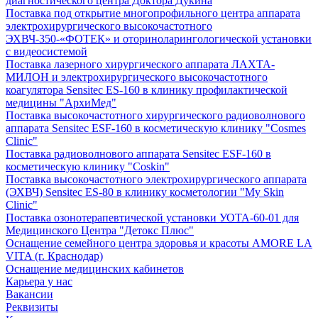
диагностического центра Доктора Дукина
Поставка под открытие многопрофильного центра аппарата
электрохирургического высокочастотного
ЭХВЧ-350-«ФОТЕК» и оториноларингологической установки
с видеосистемой
Поставка лазерного хирургического аппарата ЛАХТА-
МИЛОН и электрохирургического высокочастотного
коагулятора Sensitec ES-160 в клинику профилактической
медицины "АрхиМед"
Поставка высокочастотного хирургического радиоволнового
аппарата Sensitec ESF-160 в косметическую клинику "Cosmes
Clinic"
Поставка радиоволнового аппарата Sensitec ESF-160 в
косметическую клинику "Coskin"
Поставка высокочастотного электрохирургического аппарата
(ЭХВЧ) Sensitec ES-80 в клинику косметологии "My Skin
Clinic"
Поставка озонотерапевтической установки УОТА-60-01 для
Медицинского Центра "Детокс Плюс"
Оснащение семейного центра здоровья и красоты AMORE LA
VITA (г. Краснодар)
Оснащение медицинских кабинетов
Карьера у нас
Вакансии
Реквизиты