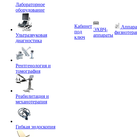
Лабораторное
оборудование
Кабинет
Аппара
ЭХВЧ-
под
физиотера
Ультразвуковая
аппараты
ключ
диагностика
Рентгенология и
томография
Реабилитация и
механотерапия
Гибкая эндоскопия