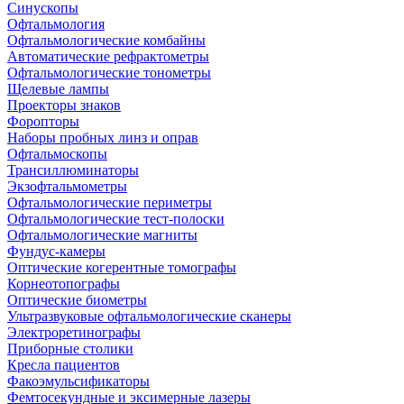
Синускопы
Офтальмология
Офтальмологические комбайны
Автоматические рефрактометры
Офтальмологические тонометры
Щелевые лампы
Проекторы знаков
Форопторы
Наборы пробных линз и оправ
Офтальмоскопы
Трансиллюминаторы
Экзофтальмометры
Офтальмологические периметры
Офтальмологические тест-полоски
Офтальмологические магниты
Фундус-камеры
Оптические когерентные томографы
Корнеотопографы
Оптические биометры
Ультразвуковые офтальмологические сканеры
Электроретинографы
Приборные столики
Кресла пациентов
Факоэмульсификаторы
Фемтосекундные и эксимерные лазеры