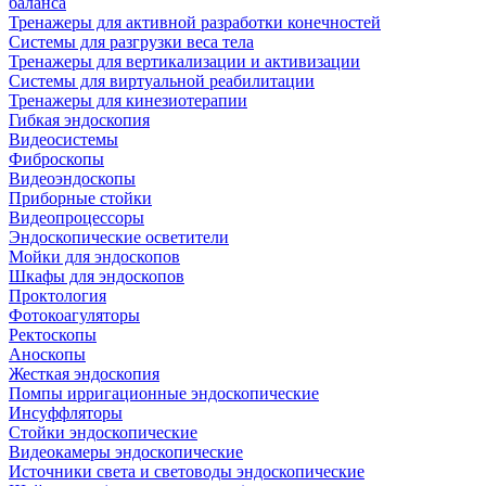
баланса
Тренажеры для активной разработки конечностей
Системы для разгрузки веса тела
Тренажеры для вертикализации и активизации
Системы для виртуальной реабилитации
Тренажеры для кинезиотерапии
Гибкая эндоскопия
Видеосистемы
Фиброскопы
Видеоэндоскопы
Приборные стойки
Видеопроцессоры
Эндоскопические осветители
Мойки для эндоскопов
Шкафы для эндоскопов
Проктология
Фотокоагуляторы
Ректоскопы
Аноскопы
Жесткая эндоскопия
Помпы ирригационные эндоскопические
Инсуффляторы
Стойки эндоскопические
Видеокамеры эндоскопические
Источники света и световоды эндоскопические