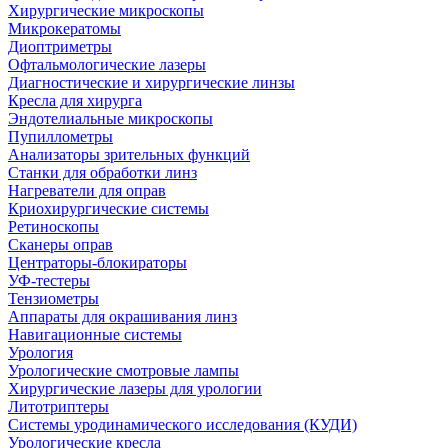
Хирургические микроскопы
Микрокератомы
Диоптриметры
Офтальмологические лазеры
Диагностические и хирургические линзы
Кресла для хирурга
Эндотелиальные микроскопы
Пупиллометры
Анализаторы зрительных функций
Станки для обработки линз
Нагреватели для оправ
Криохирургические системы
Ретиноскопы
Сканеры оправ
Центраторы-блокираторы
УФ-тестеры
Тензиометры
Аппараты для окрашивания линз
Навигационные системы
Урология
Урологические смотровые лампы
Хирургические лазеры для урологии
Литотриптеры
Системы уродинамического исследования (КУДИ)
Урологические кресла