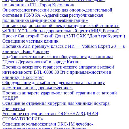
поликлиника ГП «Город Кременки»
Физиотерапевтический лазер для опорно-двигательной
системы в ГБУЗ РА «Адыгейская республиканская
поликлиника медицинской реабилитации»
Поставка радиоволновой электрохирургической станции в
ФГБЛПУ "Лечебно-оздоровительный центр МИД России"
Проект Санаторий Тихий Дон (АУП СХК "ДонАгроКурорт")
Оснащение частных клиник
Поставка УЗИ премиум-класса с ИИ — Voluson Expert 20 — в
клинику «Ваш Доктор»
Подбор косметологического оборудования для клиники
"Центр Дерматология" в городе Казань
Поставка лазерного терапевтического аппарата высокой
интенсивности BTL-6000 30 Вт с принадлежностями в
клинику "Ноосфера"
Оборудование для кабинета дерматолога в клинику
косметологии и здоровья «Феникс»
Поставка аппарата ударно-волновой терапии в санаторий
"КЕДР"
Оснащение отделения хирургии для клиники доктора
Григоренко
Успешное сотрудничество с ООО «НАРОДНАЯ
СТОМАТОЛОГИЯ»
Оснащение кольпоскопами ЭКС-1М лечебно-