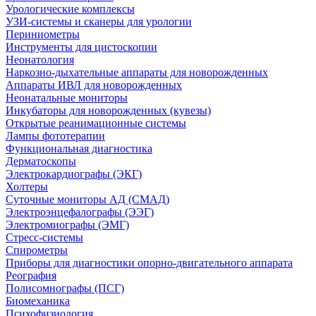
Урологические комплексы
УЗИ-системы и сканеры для урологии
Периниометры
Инструменты для цистоскопии
Неонатология
Наркозно-дыхательные аппараты для новорожденных
Аппараты ИВЛ для новорожденных
Неонатальные мониторы
Инкубаторы для новорожденных (кувезы)
Открытые реанимационные системы
Лампы фототерапии
Функциональная диагностика
Дерматоскопы
Электрокардиографы (ЭКГ)
Холтеры
Суточные мониторы АД (СМАД)
Электроэнцефалографы (ЭЭГ)
Электромиографы (ЭМГ)
Стресс-системы
Спирометры
Приборы для диагностики опорно-двигательного аппарата
Реография
Полисомнографы (ПСГ)
Биомеханика
Психофизиология