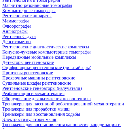
Рентгенология и томография
Магнитно-резонансные томографы
Компьютерные томографы
Рентгеновские аппараты
Маммографы
Флюорографы
Ангиографы
Рентгены С-дуга
Денситометры
Рентгеновские диагностические комплексы
Конусно-лучевые компьютерные томографы
Передвижные мобильные комплексы
Детекторы рентгеновские
Оцифровщики рентгеновские (дигитайзеры)
Принтеры рентгеновские
Проявочные машины рентгеновские
Сушильные шкафы рентгеновские
Рентгеновские генераторы (излучатели)
Реабилитация и механотерапия
Оборудование для вытяжения позвоночника
Тренажеры для пассивной роботизированной механотерапии
Тренажеры для проработки мышц
Тренажеры для восстановления ходьбы
Электростимуляторы мышц
Тренажеры для восстановления равновесия, координации и