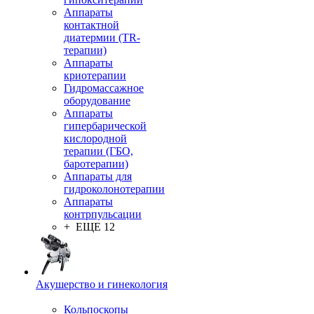
Аппараты
контактной
диатермии (TR-
терапии)
Аппараты
криотерапии
Гидромассажное
оборудование
Аппараты
гипербарической
кислородной
терапии (ГБО,
баротерапии)
Аппараты для
гидроколонотерапии
Аппараты
контрпульсации
+ ЕЩЕ 12
Акушерство и гинекология
Кольпоскопы