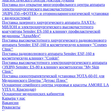
диагностического центра Доктора Дукина
Поставка под открытие многопрофильного центра аппарата
электрохирургического высокочастотного
ЭХВЧ-350-«ФОТЕК» и оториноларингологической установки
с видеосистемой
Поставка лазерного хирургического аппарата ЛАХТА-
МИЛОН и электрохирургического высокочастотного
коагулятора Sensitec ES-160 в клинику профилактической
медицины "АрхиМед"
Поставка высокочастотного хирургического радиоволнового
аппарата Sensitec ESF-160 в косметическую клинику "Cosmes
Clinic"
Поставка радиоволнового аппарата Sensitec ESF-160 в
косметическую клинику "Coskin"
Поставка высокочастотного электрохирургического аппарата
(ЭХВЧ) Sensitec ES-80 в клинику косметологии "My Skin
Clinic"
Поставка озонотерапевтической установки УОТА-60-01 для
Медицинского Центра "Детокс Плюс"
Оснащение семейного центра здоровья и красоты AMORE LA
VITA (г. Краснодар)
Оснащение медицинских кабинетов
Карьера у нас
Вакансии
Реквизиты