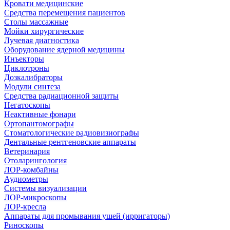
Кровати медицинские
Средства перемещения пациентов
Столы массажные
Мойки хирургические
Лучевая диагностика
Оборудование ядерной медицины
Инъекторы
Циклотроны
Дозкалибраторы
Модули синтеза
Средства радиационной защиты
Негатоскопы
Неактивные фонари
Ортопантомографы
Стоматологические радиовизиографы
Дентальные рентгеновские аппараты
Ветеринария
Отоларингология
ЛОР-комбайны
Аудиометры
Системы визуализации
ЛОР-микроскопы
ЛОР-кресла
Аппараты для промывания ушей (ирригаторы)
Риноскопы