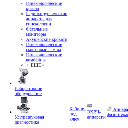
Гинекологические
кресла
Радиохирургические
аппараты для
гинекологии
Фетальные
мониторы
Акушерские кровати
Гинекологические
смотровые лампы
Гинекологические
комбайны
+ ЕЩЕ 4
Лабораторное
оборудование
Кабинет
Аппара
ЭХВЧ-
под
физиотера
Ультразвуковая
аппараты
ключ
диагностика