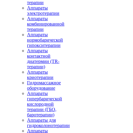
терапии
Аппараты
электротерапии
Аппараты
комбинированной
терапии
Аппараты
нормобарической
гипокситерапии
Аппараты
контактной
диатермии (TR-
терапии)
Аппараты
криотерапии
Гидромассажное
оборудование
Аппараты
гипербарической
кислородной
терапии (ГБО,
баротерапии)
Аппараты для
гидроколонотерапии
Аппараты