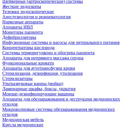
Шейверные (артроскопические) системы
Жесткие эндоскопы
Тележки эндоскопические
Анестезиология и реаниматология
Наркозные аппараты
Аппараты ИВЛ
Мониторы пациента
Дефибрилляторы
Инфузионные системы и насосы для энтерального питания
Концентраторы кислорода
Системы терморегуляции и обогрева пациента
Аппараты для непрямого массажа сердца
Функциональные кровати
Аппараты для аутотрансфузии крови
Стерилизация, дезинфекция, утилизация
Стерилизаторы
Ультразвуковые ванны (мойки)
Ламинарные шкафы, боксы, укрытия
Моюще-дезинфицирующие машины
Аппараты для обеззараживания и деструкции медицинских
отходов
Микроволновые системы обеззараживания медицинских
отходов
Медицинская мебель
Кресла медицинские