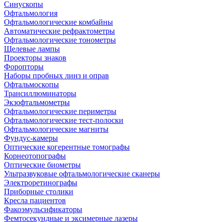
Синускопы
Офтальмология
Офтальмологические комбайны
Автоматические рефрактометры
Офтальмологические тонометры
Щелевые лампы
Проекторы знаков
Форопторы
Наборы пробных линз и оправ
Офтальмоскопы
Трансиллюминаторы
Экзофтальмометры
Офтальмологические периметры
Офтальмологические тест-полоски
Офтальмологические магниты
Фундус-камеры
Оптические когерентные томографы
Корнеотопографы
Оптические биометры
Ультразвуковые офтальмологические сканеры
Электроретинографы
Приборные столики
Кресла пациентов
Факоэмульсификаторы
Фемтосекундные и эксимерные лазеры