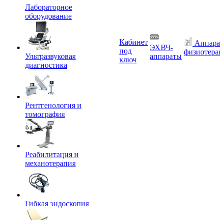
Лабораторное
оборудование
Кабинет
Аппара
ЭХВЧ-
под
физиотера
Ультразвуковая
аппараты
ключ
диагностика
Рентгенология и
томография
Реабилитация и
механотерапия
Гибкая эндоскопия