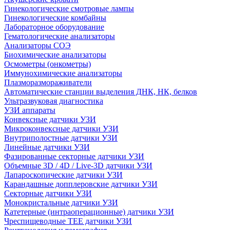
Гинекологические смотровые лампы
Гинекологические комбайны
Лабораторное оборудование
Гематологические анализаторы
Анализаторы СОЭ
Биохимические анализаторы
Осмометры (онкометры)
Иммунохимические анализаторы
Плазморазмораживатели
Автоматические станции выделения ДНК, НК, белков
Ультразвуковая диагностика
УЗИ аппараты
Конвексные датчики УЗИ
Микроконвексные датчики УЗИ
Внутриполостные датчики УЗИ
Линейные датчики УЗИ
Фазированные секторные датчики УЗИ
Объемные 3D / 4D / Live-3D датчики УЗИ
Лапароскопические датчики УЗИ
Карандашные допплеровские датчики УЗИ
Секторные датчики УЗИ
Монокристальные датчики УЗИ
Катетерные (интраоперационные) датчики УЗИ
Чреспищеводные TEE датчики УЗИ