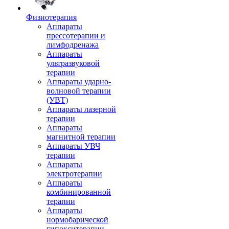
Физиотерапия
Аппараты
прессотерапии и
лимфодренажа
Аппараты
ультразвуковой
терапии
Аппараты ударно-
волновой терапии
(УВТ)
Аппараты лазерной
терапии
Аппараты
магнитной терапии
Аппараты УВЧ
терапии
Аппараты
электротерапии
Аппараты
комбинированной
терапии
Аппараты
нормобарической
гипокситерапии