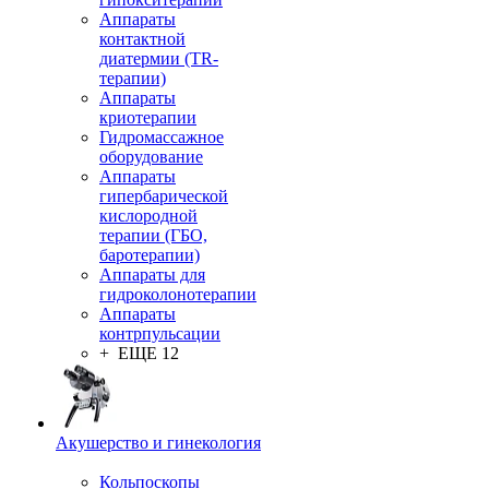
Аппараты
контактной
диатермии (TR-
терапии)
Аппараты
криотерапии
Гидромассажное
оборудование
Аппараты
гипербарической
кислородной
терапии (ГБО,
баротерапии)
Аппараты для
гидроколонотерапии
Аппараты
контрпульсации
+ ЕЩЕ 12
Акушерство и гинекология
Кольпоскопы