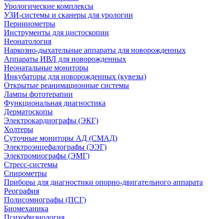
Урологические комплексы
УЗИ-системы и сканеры для урологии
Периниометры
Инструменты для цистоскопии
Неонатология
Наркозно-дыхательные аппараты для новорожденных
Аппараты ИВЛ для новорожденных
Неонатальные мониторы
Инкубаторы для новорожденных (кувезы)
Открытые реанимационные системы
Лампы фототерапии
Функциональная диагностика
Дерматоскопы
Электрокардиографы (ЭКГ)
Холтеры
Суточные мониторы АД (СМАД)
Электроэнцефалографы (ЭЭГ)
Электромиографы (ЭМГ)
Стресс-системы
Спирометры
Приборы для диагностики опорно-двигательного аппарата
Реография
Полисомнографы (ПСГ)
Биомеханика
Психофизиология