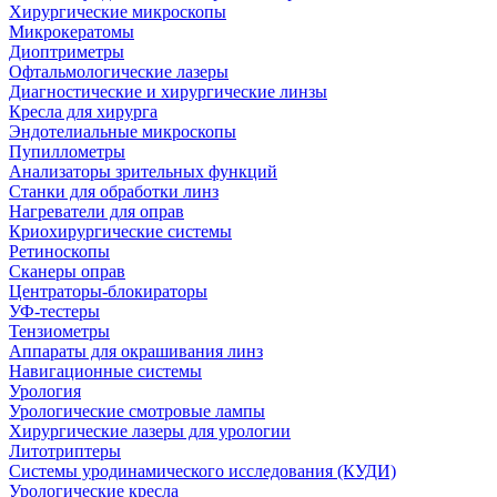
Хирургические микроскопы
Микрокератомы
Диоптриметры
Офтальмологические лазеры
Диагностические и хирургические линзы
Кресла для хирурга
Эндотелиальные микроскопы
Пупиллометры
Анализаторы зрительных функций
Станки для обработки линз
Нагреватели для оправ
Криохирургические системы
Ретиноскопы
Сканеры оправ
Центраторы-блокираторы
УФ-тестеры
Тензиометры
Аппараты для окрашивания линз
Навигационные системы
Урология
Урологические смотровые лампы
Хирургические лазеры для урологии
Литотриптеры
Системы уродинамического исследования (КУДИ)
Урологические кресла