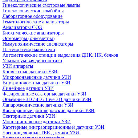
Гинекологические смотровые лампы
Гинекологические комбайны
Лабораторное оборудование
Гематологические анализаторы
Анализаторы СОЭ
Биохимические анализаторы
Осмометры (онкометры)
Иммунохимические анализаторы
Плазморазмораживатели
Автоматические станции выделения ДНК, НК, белков
Ультразвуковая диагностика
УЗИ аппараты
Конвексные датчики УЗИ
Микроконвексные датчики УЗИ
Внутриполостные датчики УЗИ
Линейные датчики УЗИ
Фазированные секторные датчики УЗИ
Объемные 3D / 4D / Live-3D датчики УЗИ
Лапароскопические датчики УЗИ
Карандашные допплеровские датчики УЗИ
Секторные датчики УЗИ
Монокристальные датчики УЗИ
Катетерные (интраоперационные) датчики УЗИ
Чреспищеводные TEE датчики УЗИ