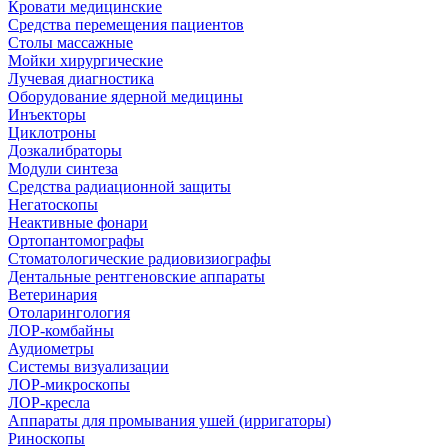
Кровати медицинские
Средства перемещения пациентов
Столы массажные
Мойки хирургические
Лучевая диагностика
Оборудование ядерной медицины
Инъекторы
Циклотроны
Дозкалибраторы
Модули синтеза
Средства радиационной защиты
Негатоскопы
Неактивные фонари
Ортопантомографы
Стоматологические радиовизиографы
Дентальные рентгеновские аппараты
Ветеринария
Отоларингология
ЛОР-комбайны
Аудиометры
Системы визуализации
ЛОР-микроскопы
ЛОР-кресла
Аппараты для промывания ушей (ирригаторы)
Риноскопы