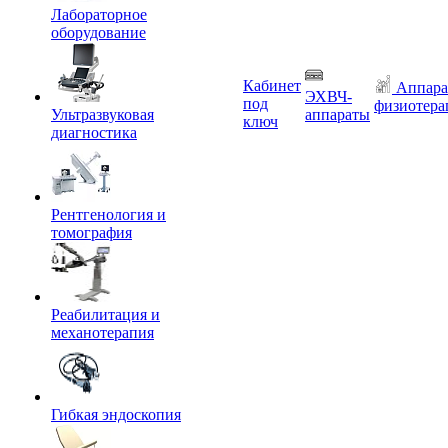
Лабораторное
оборудование
Кабинет
Аппара
ЭХВЧ-
под
физиотера
Ультразвуковая
аппараты
ключ
диагностика
Рентгенология и
томография
Реабилитация и
механотерапия
Гибкая эндоскопия