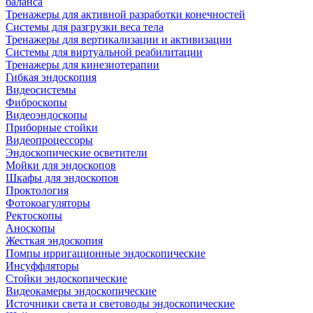
баланса
Тренажеры для активной разработки конечностей
Системы для разгрузки веса тела
Тренажеры для вертикализации и активизации
Системы для виртуальной реабилитации
Тренажеры для кинезиотерапии
Гибкая эндоскопия
Видеосистемы
Фиброскопы
Видеоэндоскопы
Приборные стойки
Видеопроцессоры
Эндоскопические осветители
Мойки для эндоскопов
Шкафы для эндоскопов
Проктология
Фотокоагуляторы
Ректоскопы
Аноскопы
Жесткая эндоскопия
Помпы ирригационные эндоскопические
Инсуффляторы
Стойки эндоскопические
Видеокамеры эндоскопические
Источники света и световоды эндоскопические