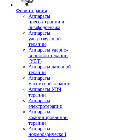
Физиотерапия
Аппараты
прессотерапии и
лимфодренажа
Аппараты
ультразвуковой
терапии
Аппараты ударно-
волновой терапии
(УВТ)
Аппараты лазерной
терапии
Аппараты
магнитной терапии
Аппараты УВЧ
терапии
Аппараты
электротерапии
Аппараты
комбинированной
терапии
Аппараты
нормобарической
гипокситерапии