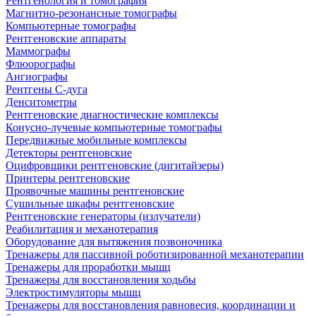
Рентгенология и томография
Магнитно-резонансные томографы
Компьютерные томографы
Рентгеновские аппараты
Маммографы
Флюорографы
Ангиографы
Рентгены С-дуга
Денситометры
Рентгеновские диагностические комплексы
Конусно-лучевые компьютерные томографы
Передвижные мобильные комплексы
Детекторы рентгеновские
Оцифровщики рентгеновские (дигитайзеры)
Принтеры рентгеновские
Проявочные машины рентгеновские
Сушильные шкафы рентгеновские
Рентгеновские генераторы (излучатели)
Реабилитация и механотерапия
Оборудование для вытяжения позвоночника
Тренажеры для пассивной роботизированной механотерапии
Тренажеры для проработки мышц
Тренажеры для восстановления ходьбы
Электростимуляторы мышц
Тренажеры для восстановления равновесия, координации и