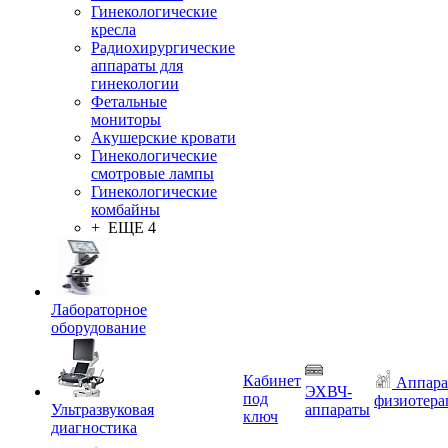
Гинекологические
кресла
Радиохирургические
аппараты для
гинекологии
Фетальные
мониторы
Акушерские кровати
Гинекологические
смотровые лампы
Гинекологические
комбайны
+ ЕЩЕ 4
Лабораторное
оборудование
Кабинет
Аппара
ЭХВЧ-
под
физиотера
Ультразвуковая
аппараты
ключ
диагностика