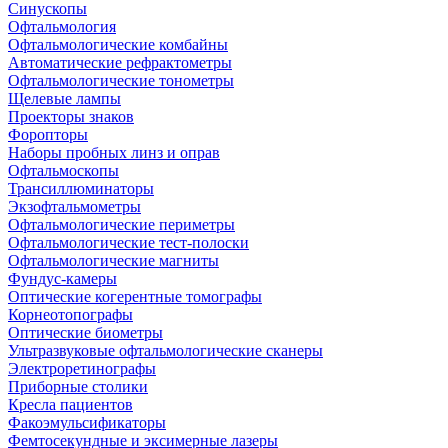
Синускопы
Офтальмология
Офтальмологические комбайны
Автоматические рефрактометры
Офтальмологические тонометры
Щелевые лампы
Проекторы знаков
Форопторы
Наборы пробных линз и оправ
Офтальмоскопы
Трансиллюминаторы
Экзофтальмометры
Офтальмологические периметры
Офтальмологические тест-полоски
Офтальмологические магниты
Фундус-камеры
Оптические когерентные томографы
Корнеотопографы
Оптические биометры
Ультразвуковые офтальмологические сканеры
Электроретинографы
Приборные столики
Кресла пациентов
Факоэмульсификаторы
Фемтосекундные и эксимерные лазеры