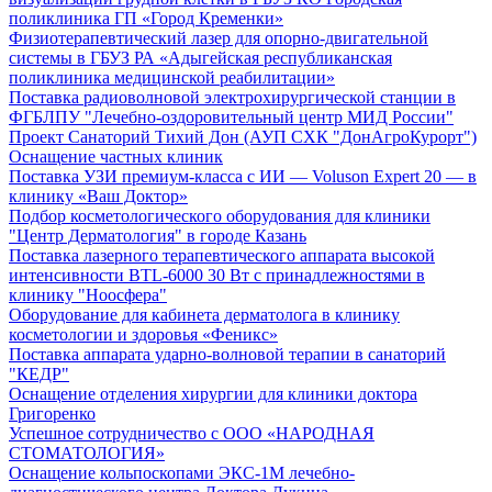
поликлиника ГП «Город Кременки»
Физиотерапевтический лазер для опорно-двигательной
системы в ГБУЗ РА «Адыгейская республиканская
поликлиника медицинской реабилитации»
Поставка радиоволновой электрохирургической станции в
ФГБЛПУ "Лечебно-оздоровительный центр МИД России"
Проект Санаторий Тихий Дон (АУП СХК "ДонАгроКурорт")
Оснащение частных клиник
Поставка УЗИ премиум-класса с ИИ — Voluson Expert 20 — в
клинику «Ваш Доктор»
Подбор косметологического оборудования для клиники
"Центр Дерматология" в городе Казань
Поставка лазерного терапевтического аппарата высокой
интенсивности BTL-6000 30 Вт с принадлежностями в
клинику "Ноосфера"
Оборудование для кабинета дерматолога в клинику
косметологии и здоровья «Феникс»
Поставка аппарата ударно-волновой терапии в санаторий
"КЕДР"
Оснащение отделения хирургии для клиники доктора
Григоренко
Успешное сотрудничество с ООО «НАРОДНАЯ
СТОМАТОЛОГИЯ»
Оснащение кольпоскопами ЭКС-1М лечебно-