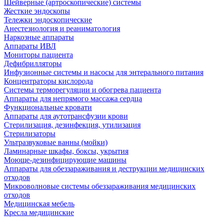
Шейверные (артроскопические) системы
Жесткие эндоскопы
Тележки эндоскопические
Анестезиология и реаниматология
Наркозные аппараты
Аппараты ИВЛ
Мониторы пациента
Дефибрилляторы
Инфузионные системы и насосы для энтерального питания
Концентраторы кислорода
Системы терморегуляции и обогрева пациента
Аппараты для непрямого массажа сердца
Функциональные кровати
Аппараты для аутотрансфузии крови
Стерилизация, дезинфекция, утилизация
Стерилизаторы
Ультразвуковые ванны (мойки)
Ламинарные шкафы, боксы, укрытия
Моюще-дезинфицирующие машины
Аппараты для обеззараживания и деструкции медицинских
отходов
Микроволновые системы обеззараживания медицинских
отходов
Медицинская мебель
Кресла медицинские