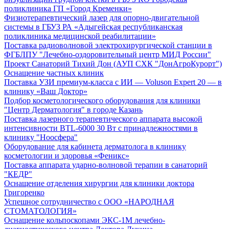
поликлиника ГП «Город Кременки»
Физиотерапевтический лазер для опорно-двигательной
системы в ГБУЗ РА «Адыгейская республиканская
поликлиника медицинской реабилитации»
Поставка радиоволновой электрохирургической станции в
ФГБЛПУ "Лечебно-оздоровительный центр МИД России"
Проект Санаторий Тихий Дон (АУП СХК "ДонАгроКурорт")
Оснащение частных клиник
Поставка УЗИ премиум-класса с ИИ — Voluson Expert 20 — в
клинику «Ваш Доктор»
Подбор косметологического оборудования для клиники
"Центр Дерматология" в городе Казань
Поставка лазерного терапевтического аппарата высокой
интенсивности BTL-6000 30 Вт с принадлежностями в
клинику "Ноосфера"
Оборудование для кабинета дерматолога в клинику
косметологии и здоровья «Феникс»
Поставка аппарата ударно-волновой терапии в санаторий
"КЕДР"
Оснащение отделения хирургии для клиники доктора
Григоренко
Успешное сотрудничество с ООО «НАРОДНАЯ
СТОМАТОЛОГИЯ»
Оснащение кольпоскопами ЭКС-1М лечебно-