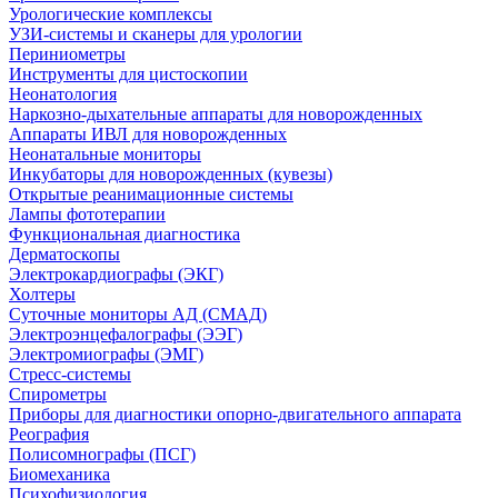
Урологические комплексы
УЗИ-системы и сканеры для урологии
Периниометры
Инструменты для цистоскопии
Неонатология
Наркозно-дыхательные аппараты для новорожденных
Аппараты ИВЛ для новорожденных
Неонатальные мониторы
Инкубаторы для новорожденных (кувезы)
Открытые реанимационные системы
Лампы фототерапии
Функциональная диагностика
Дерматоскопы
Электрокардиографы (ЭКГ)
Холтеры
Суточные мониторы АД (СМАД)
Электроэнцефалографы (ЭЭГ)
Электромиографы (ЭМГ)
Стресс-системы
Спирометры
Приборы для диагностики опорно-двигательного аппарата
Реография
Полисомнографы (ПСГ)
Биомеханика
Психофизиология