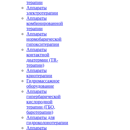
терапии
Аппараты
электротерапии
Аппараты
комбинированной
терапии
Аппараты
нормобарической
гипокситерапии
Аппараты
контактной
диатермии (TR-
терапии)
Аппараты
криотерапии
Гидромассажное
оборудование
Аппараты
гипербарической
кислородной
терапии (ГБО,
баротерапии)
Аппараты для
гидроколонотерапии
Аппараты