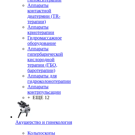
Аппараты
контактной
диатермии (TR-
терапии)
Аппараты
криотерапии
Гидромассажное
оборудование
Аппараты
гипербарической
кислородной
терапии (ГБО,
баротерапии)
Аппараты для
гидроколонотерапии
Аппараты
контрпульсации
+ ЕЩЕ 12
Акушерство и гинекология
Кольпоскопы