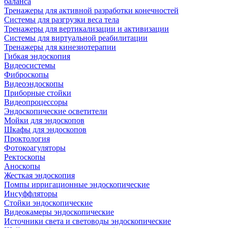
баланса
Тренажеры для активной разработки конечностей
Системы для разгрузки веса тела
Тренажеры для вертикализации и активизации
Системы для виртуальной реабилитации
Тренажеры для кинезиотерапии
Гибкая эндоскопия
Видеосистемы
Фиброскопы
Видеоэндоскопы
Приборные стойки
Видеопроцессоры
Эндоскопические осветители
Мойки для эндоскопов
Шкафы для эндоскопов
Проктология
Фотокоагуляторы
Ректоскопы
Аноскопы
Жесткая эндоскопия
Помпы ирригационные эндоскопические
Инсуффляторы
Стойки эндоскопические
Видеокамеры эндоскопические
Источники света и световоды эндоскопические