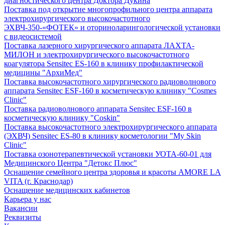
диагностического центра Доктора Дукина
Поставка под открытие многопрофильного центра аппарата
электрохирургического высокочастотного
ЭХВЧ-350-«ФОТЕК» и оториноларингологической установки
с видеосистемой
Поставка лазерного хирургического аппарата ЛАХТА-
МИЛОН и электрохирургического высокочастотного
коагулятора Sensitec ES-160 в клинику профилактической
медицины "АрхиМед"
Поставка высокочастотного хирургического радиоволнового
аппарата Sensitec ESF-160 в косметическую клинику "Cosmes
Clinic"
Поставка радиоволнового аппарата Sensitec ESF-160 в
косметическую клинику "Coskin"
Поставка высокочастотного электрохирургического аппарата
(ЭХВЧ) Sensitec ES-80 в клинику косметологии "My Skin
Clinic"
Поставка озонотерапевтической установки УОТА-60-01 для
Медицинского Центра "Детокс Плюс"
Оснащение семейного центра здоровья и красоты AMORE LA
VITA (г. Краснодар)
Оснащение медицинских кабинетов
Карьера у нас
Вакансии
Реквизиты