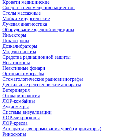
Кровати медицинские
Средства перемещения пациентов
Столы массажные
Мойки хирургические
Лучевая диагностика
Оборудование ядерной медицины
Инъекторы
Циклотроны
Дозкалибраторы
Модули синтеза
Средства радиационной защиты
Негатоскопы
Неактивные фонари
Ортопантомографы
Стоматологические радиовизиографы
Дентальные рентгеновские аппараты
Ветеринария
Отоларингология
ЛОР-комбайны
Аудиометры
Системы визуализации
ЛОР-микроскопы
ЛОР-кресла
Аппараты для промывания ушей (ирригаторы)
Риноскопы