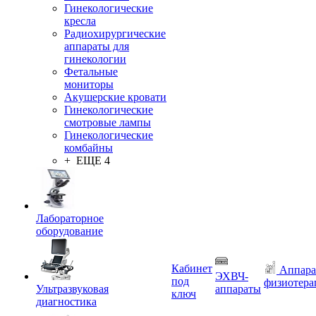
Гинекологические
кресла
Радиохирургические
аппараты для
гинекологии
Фетальные
мониторы
Акушерские кровати
Гинекологические
смотровые лампы
Гинекологические
комбайны
+ ЕЩЕ 4
Лабораторное
оборудование
Кабинет
Аппара
ЭХВЧ-
под
физиотера
Ультразвуковая
аппараты
ключ
диагностика