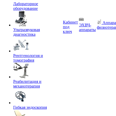
Лабораторное
оборудование
Кабинет
Аппара
ЭХВЧ-
под
физиотера
Ультразвуковая
аппараты
ключ
диагностика
Рентгенология и
томография
Реабилитация и
механотерапия
Гибкая эндоскопия