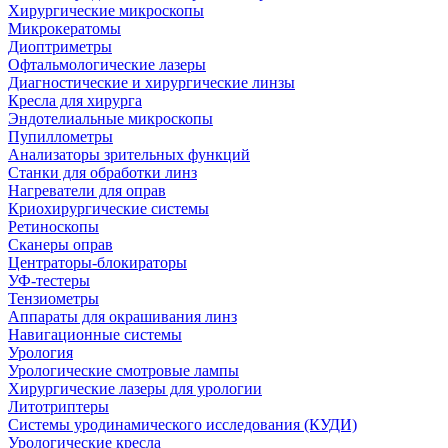
Хирургические микроскопы
Микрокератомы
Диоптриметры
Офтальмологические лазеры
Диагностические и хирургические линзы
Кресла для хирурга
Эндотелиальные микроскопы
Пупиллометры
Анализаторы зрительных функций
Станки для обработки линз
Нагреватели для оправ
Криохирургические системы
Ретиноскопы
Сканеры оправ
Центраторы-блокираторы
УФ-тестеры
Тензиометры
Аппараты для окрашивания линз
Навигационные системы
Урология
Урологические смотровые лампы
Хирургические лазеры для урологии
Литотриптеры
Системы уродинамического исследования (КУДИ)
Урологические кресла