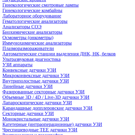
Гинекологические смотровые лампы
Гинекологические комбайны
Лабораторное оборудование
Гематологические анализаторы
Анализаторы СОЭ
Биохимические анализаторы
Осмометры (онкометры)
Иммунохимические анализаторы
Плазморазмораживатели
Автоматические станции выделения ДНК, НК, белков
Ультразвуковая диагностика
УЗИ аппараты
Конвексные датчики УЗИ
Микроконвексные датчики УЗИ
Внутриполостные датчики УЗИ
Линейные датчики УЗИ
Фазированные секторные датчики УЗИ
Объемные 3D / 4D / Live-3D датчики УЗИ
Лапароскопические датчики УЗИ
Карандашные допплеровские датчики УЗИ
Секторные датчики УЗИ
Монокристальные датчики УЗИ
Катетерные (интраоперационные) датчики УЗИ
Чреспищеводные TEE датчики УЗИ