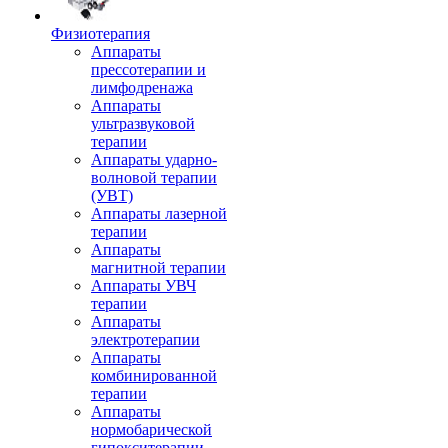
Физиотерапия
Аппараты
прессотерапии и
лимфодренажа
Аппараты
ультразвуковой
терапии
Аппараты ударно-
волновой терапии
(УВТ)
Аппараты лазерной
терапии
Аппараты
магнитной терапии
Аппараты УВЧ
терапии
Аппараты
электротерапии
Аппараты
комбинированной
терапии
Аппараты
нормобарической
гипокситерапии