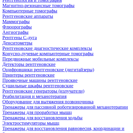
Рентгенология и томография
Магнитно-резонансные томографы
Компьютерные томографы
Рентгеновские аппараты
Маммографы
Флюорографы
Ангиографы
Рентгены С-дуга
Денситометры
Рентгеновские диагностические комплексы
Конусно-лучевые компьютерные томографы
Передвижные мобильные комплексы
Детекторы рентгеновские
Оцифровщики рентгеновские (дигитайзеры)
Принтеры рентгеновские
Проявочные машины рентгеновские
Сушильные шкафы рентгеновские
Рентгеновские генераторы (излучатели)
Реабилитация и механотерапия
Оборудование для вытяжения позвоночника
Тренажеры для пассивной роботизированной механотерапии
Тренажеры для проработки мышц
Тренажеры для восстановления ходьбы
Электростимуляторы мышц
Тренажеры для восстановления равновесия, координации и