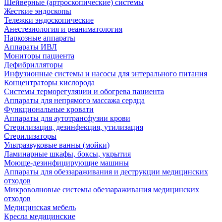
Шейверные (артроскопические) системы
Жесткие эндоскопы
Тележки эндоскопические
Анестезиология и реаниматология
Наркозные аппараты
Аппараты ИВЛ
Мониторы пациента
Дефибрилляторы
Инфузионные системы и насосы для энтерального питания
Концентраторы кислорода
Системы терморегуляции и обогрева пациента
Аппараты для непрямого массажа сердца
Функциональные кровати
Аппараты для аутотрансфузии крови
Стерилизация, дезинфекция, утилизация
Стерилизаторы
Ультразвуковые ванны (мойки)
Ламинарные шкафы, боксы, укрытия
Моюще-дезинфицирующие машины
Аппараты для обеззараживания и деструкции медицинских
отходов
Микроволновые системы обеззараживания медицинских
отходов
Медицинская мебель
Кресла медицинские