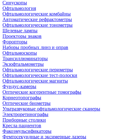
Синускопы
Офтальмология
Офтальмологические комбайны
Автоматические рефрактометры
Офтальмологические тонометры
Щелевые лампы
Проекторы знаков
Форопторы
Наборы пробных линз и оправ
Офтальмоскопы
Трансиллюминаторы
Экзофтальмометры
Офтальмологические периметры
Офтальмологические тест-полоски
Офтальмологические магниты
Фундус-камеры
Оптические когерентные томографы
Корнеотопографы
Оптические биометры
Ультразвуковые офтальмологические сканеры
Электроретинографы
Приборные столики
Кресла пациентов
Факоэмульсификаторы
Фемтосекундные и эксимерные лазеры