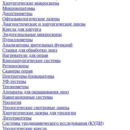
Хирургические микроскопы
Микрокератомы
Диоптриметры
Офтальмологические лазеры
Диагностические и хирургические линзы
Кресла для хирурга
Эндотелиальные микроскопы
Пупиллометры
Анализаторы зрительных функций
Станки для обработки линз
Нагреватели для оправ
Криохирургические системы
Ретиноскопы
Сканеры оправ
Центраторы-блокираторы
УФ-тестеры
Тензиометры
Аппараты для окрашивания линз
Навигационные системы
Урология
Урологические смотровые лампы
Хирургические лазеры для урологии
Литотриптеры
Системы уродинамического исследования (КУДИ)
Урологические кресла