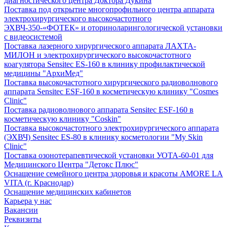
диагностического центра Доктора Дукина
Поставка под открытие многопрофильного центра аппарата
электрохирургического высокочастотного
ЭХВЧ-350-«ФОТЕК» и оториноларингологической установки
с видеосистемой
Поставка лазерного хирургического аппарата ЛАХТА-
МИЛОН и электрохирургического высокочастотного
коагулятора Sensitec ES-160 в клинику профилактической
медицины "АрхиМед"
Поставка высокочастотного хирургического радиоволнового
аппарата Sensitec ESF-160 в косметическую клинику "Cosmes
Clinic"
Поставка радиоволнового аппарата Sensitec ESF-160 в
косметическую клинику "Coskin"
Поставка высокочастотного электрохирургического аппарата
(ЭХВЧ) Sensitec ES-80 в клинику косметологии "My Skin
Clinic"
Поставка озонотерапевтической установки УОТА-60-01 для
Медицинского Центра "Детокс Плюс"
Оснащение семейного центра здоровья и красоты AMORE LA
VITA (г. Краснодар)
Оснащение медицинских кабинетов
Карьера у нас
Вакансии
Реквизиты