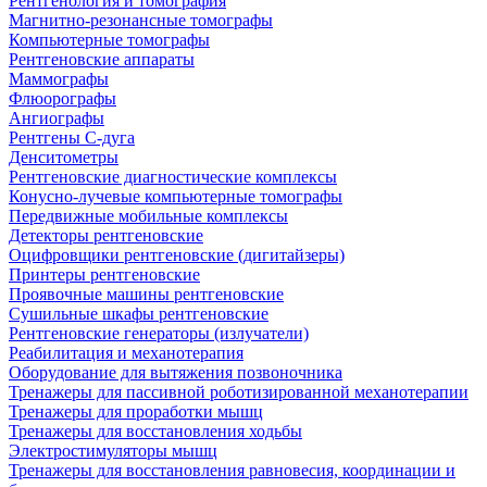
Рентгенология и томография
Магнитно-резонансные томографы
Компьютерные томографы
Рентгеновские аппараты
Маммографы
Флюорографы
Ангиографы
Рентгены С-дуга
Денситометры
Рентгеновские диагностические комплексы
Конусно-лучевые компьютерные томографы
Передвижные мобильные комплексы
Детекторы рентгеновские
Оцифровщики рентгеновские (дигитайзеры)
Принтеры рентгеновские
Проявочные машины рентгеновские
Сушильные шкафы рентгеновские
Рентгеновские генераторы (излучатели)
Реабилитация и механотерапия
Оборудование для вытяжения позвоночника
Тренажеры для пассивной роботизированной механотерапии
Тренажеры для проработки мышц
Тренажеры для восстановления ходьбы
Электростимуляторы мышц
Тренажеры для восстановления равновесия, координации и