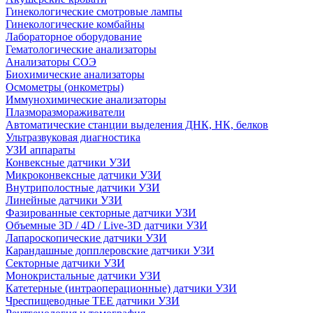
Гинекологические смотровые лампы
Гинекологические комбайны
Лабораторное оборудование
Гематологические анализаторы
Анализаторы СОЭ
Биохимические анализаторы
Осмометры (онкометры)
Иммунохимические анализаторы
Плазморазмораживатели
Автоматические станции выделения ДНК, НК, белков
Ультразвуковая диагностика
УЗИ аппараты
Конвексные датчики УЗИ
Микроконвексные датчики УЗИ
Внутриполостные датчики УЗИ
Линейные датчики УЗИ
Фазированные секторные датчики УЗИ
Объемные 3D / 4D / Live-3D датчики УЗИ
Лапароскопические датчики УЗИ
Карандашные допплеровские датчики УЗИ
Секторные датчики УЗИ
Монокристальные датчики УЗИ
Катетерные (интраоперационные) датчики УЗИ
Чреспищеводные TEE датчики УЗИ