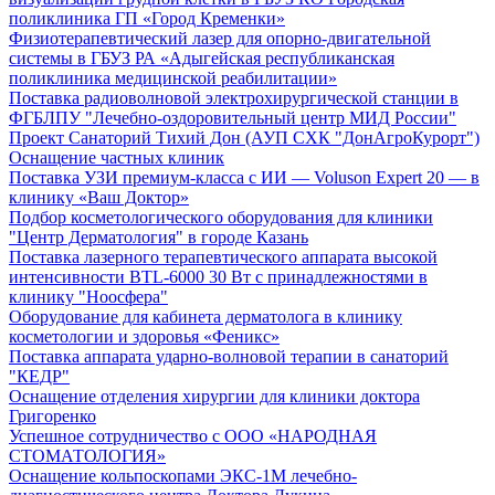
поликлиника ГП «Город Кременки»
Физиотерапевтический лазер для опорно-двигательной
системы в ГБУЗ РА «Адыгейская республиканская
поликлиника медицинской реабилитации»
Поставка радиоволновой электрохирургической станции в
ФГБЛПУ "Лечебно-оздоровительный центр МИД России"
Проект Санаторий Тихий Дон (АУП СХК "ДонАгроКурорт")
Оснащение частных клиник
Поставка УЗИ премиум-класса с ИИ — Voluson Expert 20 — в
клинику «Ваш Доктор»
Подбор косметологического оборудования для клиники
"Центр Дерматология" в городе Казань
Поставка лазерного терапевтического аппарата высокой
интенсивности BTL-6000 30 Вт с принадлежностями в
клинику "Ноосфера"
Оборудование для кабинета дерматолога в клинику
косметологии и здоровья «Феникс»
Поставка аппарата ударно-волновой терапии в санаторий
"КЕДР"
Оснащение отделения хирургии для клиники доктора
Григоренко
Успешное сотрудничество с ООО «НАРОДНАЯ
СТОМАТОЛОГИЯ»
Оснащение кольпоскопами ЭКС-1М лечебно-