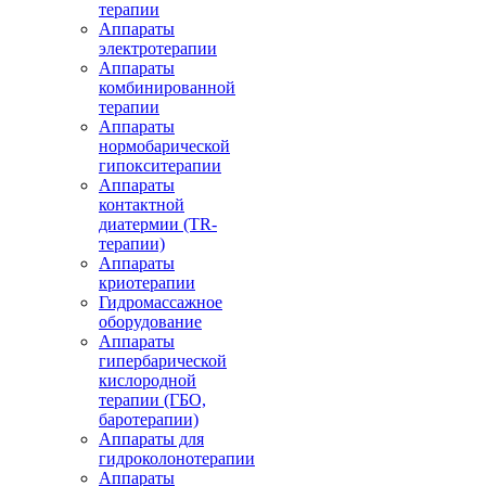
терапии
Аппараты
электротерапии
Аппараты
комбинированной
терапии
Аппараты
нормобарической
гипокситерапии
Аппараты
контактной
диатермии (TR-
терапии)
Аппараты
криотерапии
Гидромассажное
оборудование
Аппараты
гипербарической
кислородной
терапии (ГБО,
баротерапии)
Аппараты для
гидроколонотерапии
Аппараты