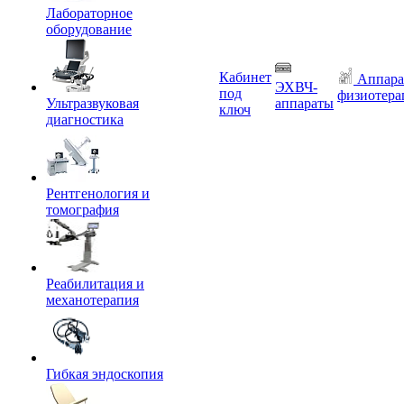
Лабораторное
оборудование
Кабинет
Аппара
ЭХВЧ-
под
физиотера
Ультразвуковая
аппараты
ключ
диагностика
Рентгенология и
томография
Реабилитация и
механотерапия
Гибкая эндоскопия