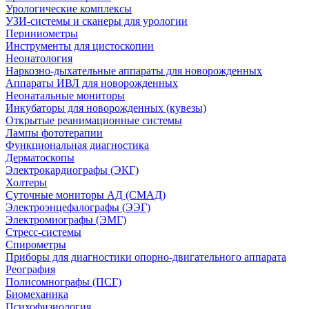
Урологические комплексы
УЗИ-системы и сканеры для урологии
Периниометры
Инструменты для цистоскопии
Неонатология
Наркозно-дыхательные аппараты для новорожденных
Аппараты ИВЛ для новорожденных
Неонатальные мониторы
Инкубаторы для новорожденных (кувезы)
Открытые реанимационные системы
Лампы фототерапии
Функциональная диагностика
Дерматоскопы
Электрокардиографы (ЭКГ)
Холтеры
Суточные мониторы АД (СМАД)
Электроэнцефалографы (ЭЭГ)
Электромиографы (ЭМГ)
Стресс-системы
Спирометры
Приборы для диагностики опорно-двигательного аппарата
Реография
Полисомнографы (ПСГ)
Биомеханика
Психофизиология