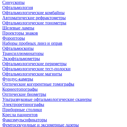
Синускопы
Офтальмология
Офтальмологические комбайны
Автоматические рефрактометры
Офтальмологические тонометры
Щелевые лампы
Проекторы знаков
Форопторы
Наборы пробных линз и оправ
Офтальмоскопы
Трансиллюминаторы
Экзофтальмометры
Офтальмологические периметры
Офтальмологические тест-полоски
Офтальмологические магниты
Фундус-камеры
Оптические когерентные томографы
Корнеотопографы
Оптические биометры
Ультразвуковые офтальмологические сканеры
Электроретинографы
Приборные столики
Кресла пациентов
Факоэмульсификаторы
Фемтосекундные и эксимерные лазеры