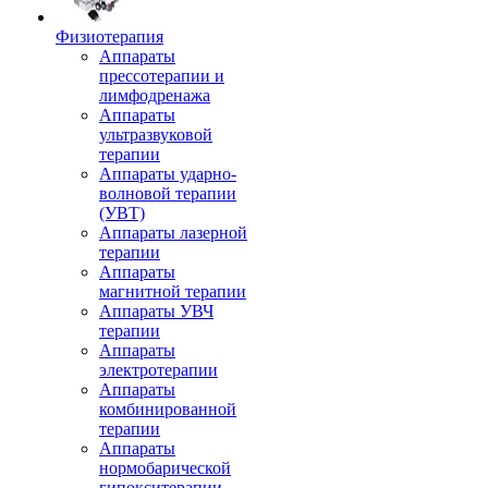
Физиотерапия
Аппараты
прессотерапии и
лимфодренажа
Аппараты
ультразвуковой
терапии
Аппараты ударно-
волновой терапии
(УВТ)
Аппараты лазерной
терапии
Аппараты
магнитной терапии
Аппараты УВЧ
терапии
Аппараты
электротерапии
Аппараты
комбинированной
терапии
Аппараты
нормобарической
гипокситерапии