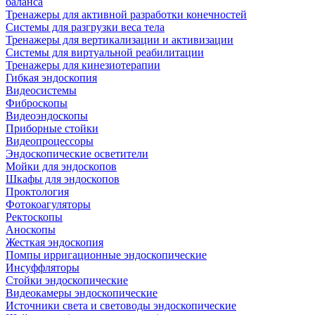
баланса
Тренажеры для активной разработки конечностей
Системы для разгрузки веса тела
Тренажеры для вертикализации и активизации
Системы для виртуальной реабилитации
Тренажеры для кинезиотерапии
Гибкая эндоскопия
Видеосистемы
Фиброскопы
Видеоэндоскопы
Приборные стойки
Видеопроцессоры
Эндоскопические осветители
Мойки для эндоскопов
Шкафы для эндоскопов
Проктология
Фотокоагуляторы
Ректоскопы
Аноскопы
Жесткая эндоскопия
Помпы ирригационные эндоскопические
Инсуффляторы
Стойки эндоскопические
Видеокамеры эндоскопические
Источники света и световоды эндоскопические