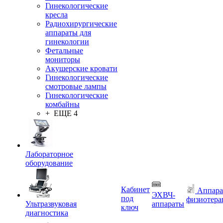
Гинекологические
кресла
Радиохирургические
аппараты для
гинекологии
Фетальные
мониторы
Акушерские кровати
Гинекологические
смотровые лампы
Гинекологические
комбайны
+ ЕЩЕ 4
Лабораторное
оборудование
Кабинет
Аппара
ЭХВЧ-
под
физиотера
Ультразвуковая
аппараты
ключ
диагностика