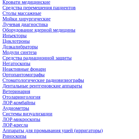
Кровати медицинские
Средства перемещения пациентов
Столы массажные
Мойки хирургические
Лучевая диагностика
Оборудование ядерной медицины
Инъекторы
Циклотроны
Дозкалибраторы
Модули синтеза
Средства радиационной защиты
Негатоскопы
Неактивные фонари
Ортопантомографы
Стоматологические радиовизиографы
Дентальные рентгеновские аппараты
Ветеринария
Отоларингология
ЛОР-комбайны
Аудиометры
Системы визуализации
ЛОР-микроскопы
ЛОР-кресла
Аппараты для промывания ушей (ирригаторы)
Риноскопы