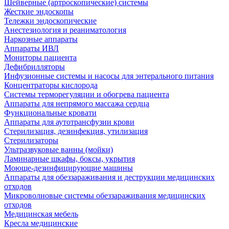
Шейверные (артроскопические) системы
Жесткие эндоскопы
Тележки эндоскопические
Анестезиология и реаниматология
Наркозные аппараты
Аппараты ИВЛ
Мониторы пациента
Дефибрилляторы
Инфузионные системы и насосы для энтерального питания
Концентраторы кислорода
Системы терморегуляции и обогрева пациента
Аппараты для непрямого массажа сердца
Функциональные кровати
Аппараты для аутотрансфузии крови
Стерилизация, дезинфекция, утилизация
Стерилизаторы
Ультразвуковые ванны (мойки)
Ламинарные шкафы, боксы, укрытия
Моюще-дезинфицирующие машины
Аппараты для обеззараживания и деструкции медицинских
отходов
Микроволновые системы обеззараживания медицинских
отходов
Медицинская мебель
Кресла медицинские