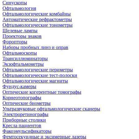
Синускопы
Офтальмология
Офтальмологические комбайны
Автоматические рефрактометры
Офтальмологические тонометры
Щелевые лампы
Проекторы знаков
Форопторы
Наборы пробных линз и оправ
Офтальмоскопы
Трансиллюминаторы
Экзофтальмометры
Офтальмологические периметры
Офтальмологические тест-полоски
Офтальмологические магниты
Фундус-камеры
Оптические когерентные томографы
Корнеотопографы
Оптические биометры
Ультразвуковые офтальмологические сканеры
Электроретинографы
Приборные столики
Кресла пациентов
Факоэмульсификаторы
Фемтосекундные и эксимерные лазеры