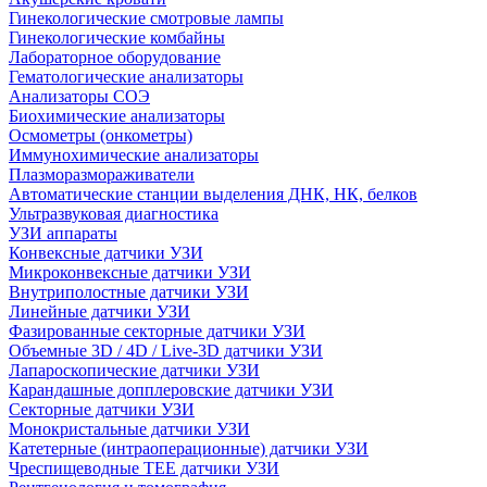
Гинекологические смотровые лампы
Гинекологические комбайны
Лабораторное оборудование
Гематологические анализаторы
Анализаторы СОЭ
Биохимические анализаторы
Осмометры (онкометры)
Иммунохимические анализаторы
Плазморазмораживатели
Автоматические станции выделения ДНК, НК, белков
Ультразвуковая диагностика
УЗИ аппараты
Конвексные датчики УЗИ
Микроконвексные датчики УЗИ
Внутриполостные датчики УЗИ
Линейные датчики УЗИ
Фазированные секторные датчики УЗИ
Объемные 3D / 4D / Live-3D датчики УЗИ
Лапароскопические датчики УЗИ
Карандашные допплеровские датчики УЗИ
Секторные датчики УЗИ
Монокристальные датчики УЗИ
Катетерные (интраоперационные) датчики УЗИ
Чреспищеводные TEE датчики УЗИ