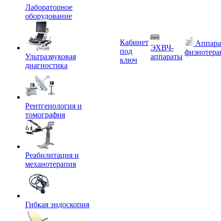
Лабораторное
оборудование
Кабинет
Аппара
ЭХВЧ-
под
физиотера
Ультразвуковая
аппараты
ключ
диагностика
Рентгенология и
томография
Реабилитация и
механотерапия
Гибкая эндоскопия