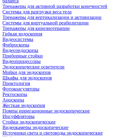
баланса
Тренажеры для активной разработки конечностей
Системы для разгрузки веса тела
Тренажеры для вертикализации и активизации
Системы для виртуальной реабилитации
Тренажеры для кинезиотерапии
Гибкая эндоскопия
Видеосистемы
Фиброскопы
Видеоэндоскопы
Приборные стойки
Видеопроцессоры
Эндоскопические осветители
Мойки для эндоскопов
Шкафы для эндоскопов
Проктология
Фотокоагуляторы
Ректоскопы
Аноскопы
Жесткая эндоскопия
Помпы ирригационные эндоскопические
Инсуффляторы
Стойки эндоскопические
Видеокамеры эндоскопические
Источники света и световоды эндоскопические