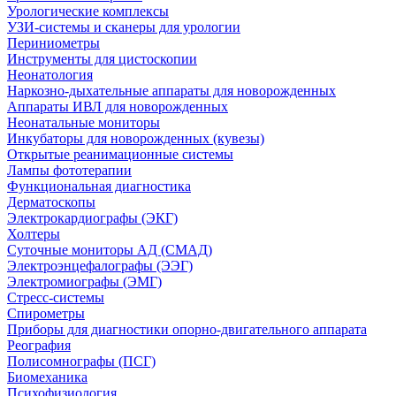
Урологические комплексы
УЗИ-системы и сканеры для урологии
Периниометры
Инструменты для цистоскопии
Неонатология
Наркозно-дыхательные аппараты для новорожденных
Аппараты ИВЛ для новорожденных
Неонатальные мониторы
Инкубаторы для новорожденных (кувезы)
Открытые реанимационные системы
Лампы фототерапии
Функциональная диагностика
Дерматоскопы
Электрокардиографы (ЭКГ)
Холтеры
Суточные мониторы АД (СМАД)
Электроэнцефалографы (ЭЭГ)
Электромиографы (ЭМГ)
Стресс-системы
Спирометры
Приборы для диагностики опорно-двигательного аппарата
Реография
Полисомнографы (ПСГ)
Биомеханика
Психофизиология