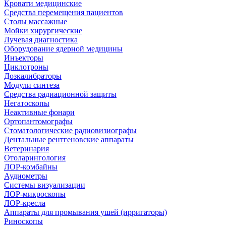
Кровати медицинские
Средства перемещения пациентов
Столы массажные
Мойки хирургические
Лучевая диагностика
Оборудование ядерной медицины
Инъекторы
Циклотроны
Дозкалибраторы
Модули синтеза
Средства радиационной защиты
Негатоскопы
Неактивные фонари
Ортопантомографы
Стоматологические радиовизиографы
Дентальные рентгеновские аппараты
Ветеринария
Отоларингология
ЛОР-комбайны
Аудиометры
Системы визуализации
ЛОР-микроскопы
ЛОР-кресла
Аппараты для промывания ушей (ирригаторы)
Риноскопы