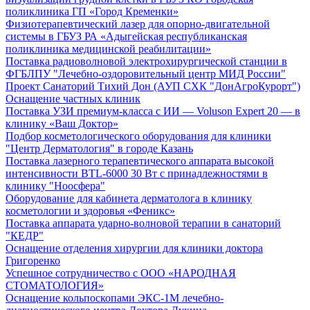
поликлиника ГП «Город Кременки»
Физиотерапевтический лазер для опорно-двигательной
системы в ГБУЗ РА «Адыгейская республиканская
поликлиника медицинской реабилитации»
Поставка радиоволновой электрохирургической станции в
ФГБЛПУ "Лечебно-оздоровительный центр МИД России"
Проект Санаторий Тихий Дон (АУП СХК "ДонАгроКурорт")
Оснащение частных клиник
Поставка УЗИ премиум-класса с ИИ — Voluson Expert 20 — в
клинику «Ваш Доктор»
Подбор косметологического оборудования для клиники
"Центр Дерматология" в городе Казань
Поставка лазерного терапевтического аппарата высокой
интенсивности BTL-6000 30 Вт с принадлежностями в
клинику "Ноосфера"
Оборудование для кабинета дерматолога в клинику
косметологии и здоровья «Феникс»
Поставка аппарата ударно-волновой терапии в санаторий
"КЕДР"
Оснащение отделения хирургии для клиники доктора
Григоренко
Успешное сотрудничество с ООО «НАРОДНАЯ
СТОМАТОЛОГИЯ»
Оснащение кольпоскопами ЭКС-1М лечебно-