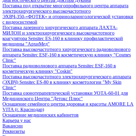
диагностического центра Доктора Дукина
Поставка под открытие многопрофильного центра аппарата
электрохирургического высокочастотного
ЭХВЧ-350-«ФОТЕК» и оториноларингологической установки
с видеосистемой
Поставка лазерного хирургического аппарата ЛАХТА-
МИЛОН и электрохирургического высокочастотного
коагулятора Sensitec ES-160 в клинику профилактической
медицины "АрхиМед"
Поставка высокочастотного хирургического радиоволнового
аппарата Sensitec ESF-160 в косметическую клинику "Cosmes
Clinic"
Поставка радиоволнового аппарата Sensitec ESF-160 в
косметическую клинику "Coskin"
Поставка высокочастотного электрохирургического аппарата
(ЭХВЧ) Sensitec ES-80 в клинику косметологии "My Skin
Clinic"
Поставка озонотерапевтической установки УОТА-60-01 для
Медицинского Центра "Детокс Плюс"
Оснащение семейного центра здоровья и красоты AMORE LA
VITA (г. Краснодар)
Оснащение медицинских кабинетов
Карьера у нас
Вакансии
Реквизиты