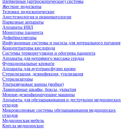
Шейверные (артроскопические) системы
Жесткие эндоскопы
Тележки эндоскопические
Анестезиология и реаниматология
Наркозные аппараты
Аппараты ИВЛ
Мониторы пациента
Дефибрилляторы
Инфузионные системы и насосы для энтерального питания
Концентраторы кислорода
Системы терморегуляции и обогрева пациента
Аппараты для непрямого массажа сердца
Функциональные кровати
Аппараты для аутотрансфузии крови
Стерилизация, дезинфекция, утилизация
Стерилизаторы
Ультразвуковые ванны (мойки)
Ламинарные шкафы, боксы, укрытия
Моюще-дезинфицирующие машины
Аппараты для обеззараживания и деструкции медицинских
отходов
Микроволновые системы обеззараживания медицинских
отходов
Медицинская мебель
Кресла медицинские