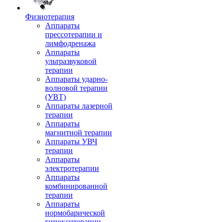
Физиотерапия
Аппараты
прессотерапии и
лимфодренажа
Аппараты
ультразвуковой
терапии
Аппараты ударно-
волновой терапии
(УВТ)
Аппараты лазерной
терапии
Аппараты
магнитной терапии
Аппараты УВЧ
терапии
Аппараты
электротерапии
Аппараты
комбинированной
терапии
Аппараты
нормобарической
гипокситерапии