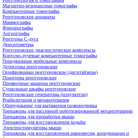
Рентгенология и томография
Магнитно-резонансные томографы
Компьютерные томографы
Рентгеновские аппараты
Маммографы
Флюорографы
Ангиографы
Рентгены С-дуга
Денситометры
Рентгеновские диагностические комплексы
Конусно-лучевые компьютерные томографы
Передвижные мобильные комплексы
Детекторы рентгеновские
Оцифровщики рентгеновские (дигитайзеры)
Принтеры рентгеновские
Проявочные машины рентгеновские
Сушильные шкафы рентгеновские
Рентгеновские генераторы (излучатели)
Реабилитация и механотерапия
Оборудование для вытяжения позвоночника
Тренажеры для пассивной роботизированной механотерапии
Тренажеры для проработки мышц
Тренажеры для восстановления ходьбы
Электростимуляторы мышц
Тренажеры для восстановления равновесия, координации и