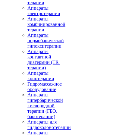
терапии
Аппараты
электротерапии
Аппараты
комбинированной
терапии
Аппараты
нормобарической
гипокситерапии
Аппараты
контактной
диатермии (TR-
терапии)
Аппараты
криотерапии
Гидромассажное
оборудование
Аппараты
гипербарической
кислородной
терапии (ГБО,
баротерапии)
Аппараты для
гидроколонотерапии
Аппараты