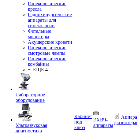
Гинекологические
кресла
Радиохирургические
аппараты для
гинекологии
Фетальные
мониторы
Акушерские кровати
Гинекологические
смотровые лампы
Гинекологические
комбайны
+ ЕЩЕ 4
Лабораторное
оборудование
Кабинет
Аппара
ЭХВЧ-
под
физиотера
Ультразвуковая
аппараты
ключ
диагностика