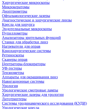
Хирургические микроскопы
Микрокератомы
Диоптриметры
Офтальмологические лазеры
Диагностические и хирургические линзы
Кресла для хирурга
Эндотелиальные микроскопы
Пупиллометры
Анализаторы зрительных функций
Станки для обработки линз
Нагреватели для оправ
Криохирургические системы
Ретиноскопы
Сканеры оправ
Центраторы-блокираторы
УФ-тестеры
Тензиометры
Аппараты для окрашивания линз
Навигационные системы
Урология
Урологические смотровые лампы
Хирургические лазеры для урологии
Литотриптеры
Системы уродинамического исследования (КУДИ)
Урологические кресла