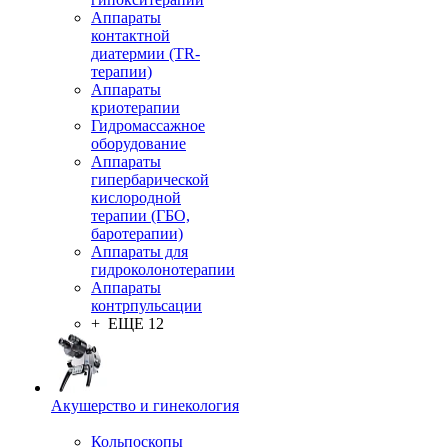
Аппараты
контактной
диатермии (TR-
терапии)
Аппараты
криотерапии
Гидромассажное
оборудование
Аппараты
гипербарической
кислородной
терапии (ГБО,
баротерапии)
Аппараты для
гидроколонотерапии
Аппараты
контрпульсации
+ ЕЩЕ 12
Акушерство и гинекология
Кольпоскопы