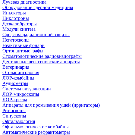
Лучевая диагностика
Оборудование ядерной медицины
Инъекторы
Циклотроны
Дозкалибраторы
Модули синтеза
Средства радиационной защиты
Негатоскопы
Неактивные фонари
Ортопантомографы
Стоматологические радиовизиографы
Дентальные рентгеновские аппараты
Ветеринария
Отоларингология
ЛОР-комбайны
Аудиометры
Системы визуализации
ЛОР-микроскопы
ЛОР-кресла
Аппараты для промывания ушей (ирригаторы)
Риноскопы
Синускопы
Офтальмология
Офтальмологические комбайны
Автоматические рефрактометры