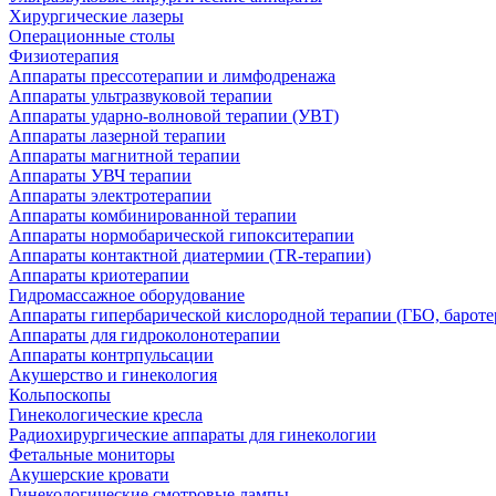
Хирургические лазеры
Операционные столы
Физиотерапия
Аппараты прессотерапии и лимфодренажа
Аппараты ультразвуковой терапии
Аппараты ударно-волновой терапии (УВТ)
Аппараты лазерной терапии
Аппараты магнитной терапии
Аппараты УВЧ терапии
Аппараты электротерапии
Аппараты комбинированной терапии
Аппараты нормобарической гипокситерапии
Аппараты контактной диатермии (TR-терапии)
Аппараты криотерапии
Гидромассажное оборудование
Аппараты гипербарической кислородной терапии (ГБО, бароте
Аппараты для гидроколонотерапии
Аппараты контрпульсации
Акушерство и гинекология
Кольпоскопы
Гинекологические кресла
Радиохирургические аппараты для гинекологии
Фетальные мониторы
Акушерские кровати
Гинекологические смотровые лампы