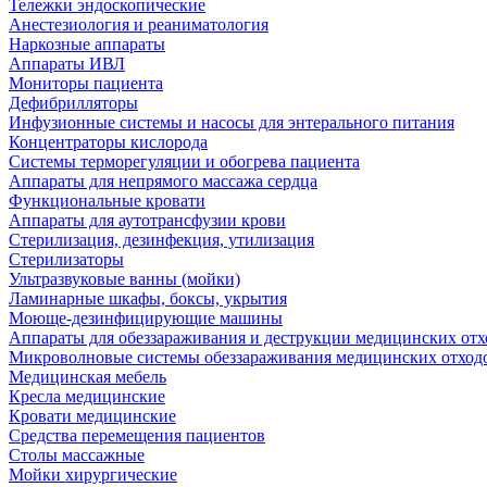
Тележки эндоскопические
Анестезиология и реаниматология
Наркозные аппараты
Аппараты ИВЛ
Мониторы пациента
Дефибрилляторы
Инфузионные системы и насосы для энтерального питания
Концентраторы кислорода
Системы терморегуляции и обогрева пациента
Аппараты для непрямого массажа сердца
Функциональные кровати
Аппараты для аутотрансфузии крови
Стерилизация, дезинфекция, утилизация
Стерилизаторы
Ультразвуковые ванны (мойки)
Ламинарные шкафы, боксы, укрытия
Моюще-дезинфицирующие машины
Аппараты для обеззараживания и деструкции медицинских отх
Микроволновые системы обеззараживания медицинских отход
Медицинская мебель
Кресла медицинские
Кровати медицинские
Средства перемещения пациентов
Столы массажные
Мойки хирургические