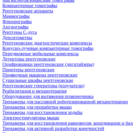
Магнитно-резонансные томографы
Компьютерные томографы
Рентгеновские аппараты
Маммографы
Флюорографы
Ангиографы
Рентгены С-дуга
Денситометры
Рентгеновские диагностические комплексы
Конусно-лучевые компьютерные томографы
Передвижные мобильные комплексы
Детекторы рентгеновские
Оцифровщики рентгеновские (дигитайзеры)
Принтеры рентгеновские
Проявочные машины рентгеновские
Сушильные шкафы рентгеновские
Рентгеновские генераторы (излучатели)
Реабилитация и механотерапия
Оборудование для вытяжения позвоночника
Тренажеры для пассивной роботизированной механотерапии
Тренажеры для проработки мышц
Тренажеры для восстановления ходьбы
Электростимуляторы мышц
Тренажеры для восстановления равновесия, координации и бал
Тренажеры для активной разработки конечностей