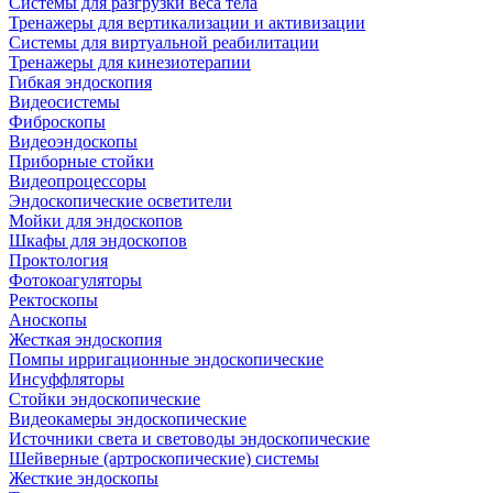
Системы для разгрузки веса тела
Тренажеры для вертикализации и активизации
Системы для виртуальной реабилитации
Тренажеры для кинезиотерапии
Гибкая эндоскопия
Видеосистемы
Фиброскопы
Видеоэндоскопы
Приборные стойки
Видеопроцессоры
Эндоскопические осветители
Мойки для эндоскопов
Шкафы для эндоскопов
Проктология
Фотокоагуляторы
Ректоскопы
Аноскопы
Жесткая эндоскопия
Помпы ирригационные эндоскопические
Инсуффляторы
Стойки эндоскопические
Видеокамеры эндоскопические
Источники света и световоды эндоскопические
Шейверные (артроскопические) системы
Жесткие эндоскопы