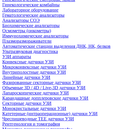
Гинекологические комбайны
Лабораторное оборудование
Гематологические анализаторы
Анализаторы СОЭ
Биохимические анализаторы
Осмометры (онкометры)
Иммунохимические анализаторы
Плазморазмораживатели
Автоматические станции выделения ДНК, НК, белков
Ультразвуковая диагностика
УЗИ аппараты
Конвексные датчики УЗИ
Микроконвексные датчики УЗИ
Внутриполостные датчики УЗИ
Линейные датчики УЗИ
Фазированные секторные датчики УЗИ
Объемные 3D / 4D / Live-3D датчики УЗИ
Лапароскопические датчики УЗИ
Карандашные допплеровские датчики УЗИ
Секторные датчики УЗИ
Монокристальные датчики УЗИ
Катетерные (интраоперационные) датчики УЗИ
Чреспищеводные TEE датчики УЗИ
Рентгенология и томография