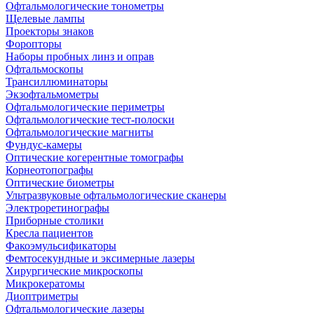
Офтальмологические тонометры
Щелевые лампы
Проекторы знаков
Форопторы
Наборы пробных линз и оправ
Офтальмоскопы
Трансиллюминаторы
Экзофтальмометры
Офтальмологические периметры
Офтальмологические тест-полоски
Офтальмологические магниты
Фундус-камеры
Оптические когерентные томографы
Корнеотопографы
Оптические биометры
Ультразвуковые офтальмологические сканеры
Электроретинографы
Приборные столики
Кресла пациентов
Факоэмульсификаторы
Фемтосекундные и эксимерные лазеры
Хирургические микроскопы
Микрокератомы
Диоптриметры
Офтальмологические лазеры