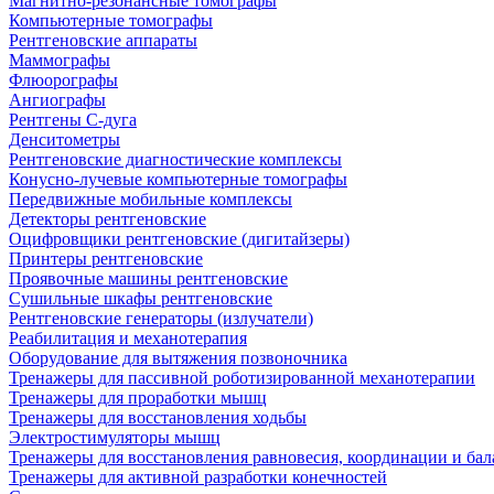
Магнитно-резонансные томографы
Компьютерные томографы
Рентгеновские аппараты
Маммографы
Флюорографы
Ангиографы
Рентгены С-дуга
Денситометры
Рентгеновские диагностические комплексы
Конусно-лучевые компьютерные томографы
Передвижные мобильные комплексы
Детекторы рентгеновские
Оцифровщики рентгеновские (дигитайзеры)
Принтеры рентгеновские
Проявочные машины рентгеновские
Сушильные шкафы рентгеновские
Рентгеновские генераторы (излучатели)
Реабилитация и механотерапия
Оборудование для вытяжения позвоночника
Тренажеры для пассивной роботизированной механотерапии
Тренажеры для проработки мышц
Тренажеры для восстановления ходьбы
Электростимуляторы мышц
Тренажеры для восстановления равновесия, координации и бал
Тренажеры для активной разработки конечностей