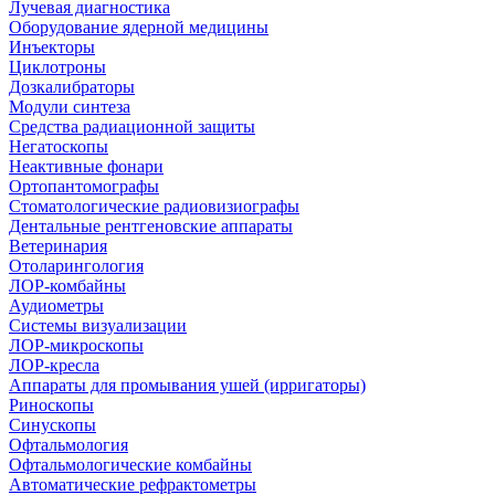
Лучевая диагностика
Оборудование ядерной медицины
Инъекторы
Циклотроны
Дозкалибраторы
Модули синтеза
Средства радиационной защиты
Негатоскопы
Неактивные фонари
Ортопантомографы
Стоматологические радиовизиографы
Дентальные рентгеновские аппараты
Ветеринария
Отоларингология
ЛОР-комбайны
Аудиометры
Системы визуализации
ЛОР-микроскопы
ЛОР-кресла
Аппараты для промывания ушей (ирригаторы)
Риноскопы
Синускопы
Офтальмология
Офтальмологические комбайны
Автоматические рефрактометры