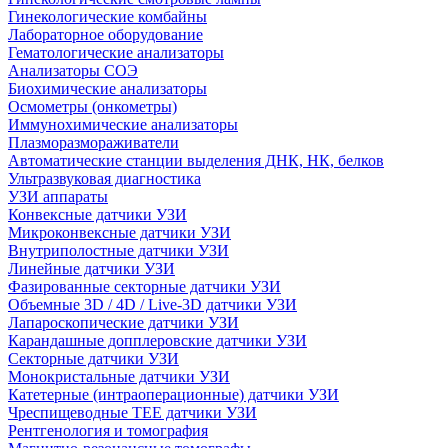
Гинекологические комбайны
Лабораторное оборудование
Гематологические анализаторы
Анализаторы СОЭ
Биохимические анализаторы
Осмометры (онкометры)
Иммунохимические анализаторы
Плазморазмораживатели
Автоматические станции выделения ДНК, НК, белков
Ультразвуковая диагностика
УЗИ аппараты
Конвексные датчики УЗИ
Микроконвексные датчики УЗИ
Внутриполостные датчики УЗИ
Линейные датчики УЗИ
Фазированные секторные датчики УЗИ
Объемные 3D / 4D / Live-3D датчики УЗИ
Лапароскопические датчики УЗИ
Карандашные допплеровские датчики УЗИ
Секторные датчики УЗИ
Монокристальные датчики УЗИ
Катетерные (интраоперационные) датчики УЗИ
Чреспищеводные TEE датчики УЗИ
Рентгенология и томография