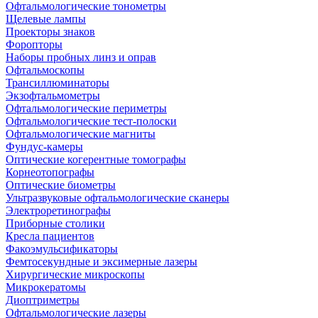
Офтальмологические тонометры
Щелевые лампы
Проекторы знаков
Форопторы
Наборы пробных линз и оправ
Офтальмоскопы
Трансиллюминаторы
Экзофтальмометры
Офтальмологические периметры
Офтальмологические тест-полоски
Офтальмологические магниты
Фундус-камеры
Оптические когерентные томографы
Корнеотопографы
Оптические биометры
Ультразвуковые офтальмологические сканеры
Электроретинографы
Приборные столики
Кресла пациентов
Факоэмульсификаторы
Фемтосекундные и эксимерные лазеры
Хирургические микроскопы
Микрокератомы
Диоптриметры
Офтальмологические лазеры