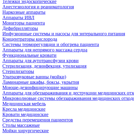
Тележки эндоскопические
Анестезиология и реаниматология
Наркозные аппараты
Аппараты ИВЛ
Мониторы пациента
Дефибрилляторы
Инфузионные системы и насосы для энтерального питания
Концентраторы кислорода
Системы терморегуляции и обогрева пациента
Аппараты для непрямого массажа сердца
Функциональные кровати
Аппараты для аутотрансфузии крови
Стерилизация, дезинфекция, утилизация
Стерилизаторы
Ультразвуковые ванны (мойки)
Ламинарные шкафы, боксы, укрытия
Моюще-дезинфицирующие машины
Аппараты для обеззараживания и деструкции медицинских отх
Микроволновые системы обеззараживания медицинских отход
Медицинская мебель
Кресла медицинские
Кровати медицинские
Средства перемещения пациентов
Столы массажные
Мойки хирургические