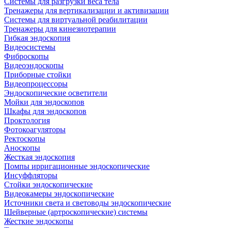
Системы для разгрузки веса тела
Тренажеры для вертикализации и активизации
Системы для виртуальной реабилитации
Тренажеры для кинезиотерапии
Гибкая эндоскопия
Видеосистемы
Фиброскопы
Видеоэндоскопы
Приборные стойки
Видеопроцессоры
Эндоскопические осветители
Мойки для эндоскопов
Шкафы для эндоскопов
Проктология
Фотокоагуляторы
Ректоскопы
Аноскопы
Жесткая эндоскопия
Помпы ирригационные эндоскопические
Инсуффляторы
Стойки эндоскопические
Видеокамеры эндоскопические
Источники света и световоды эндоскопические
Шейверные (артроскопические) системы
Жесткие эндоскопы