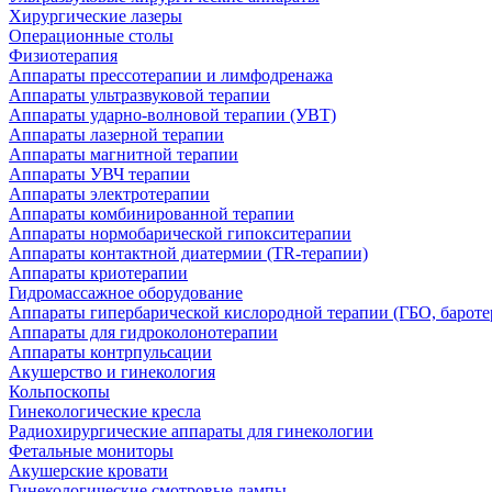
Хирургические лазеры
Операционные столы
Физиотерапия
Аппараты прессотерапии и лимфодренажа
Аппараты ультразвуковой терапии
Аппараты ударно-волновой терапии (УВТ)
Аппараты лазерной терапии
Аппараты магнитной терапии
Аппараты УВЧ терапии
Аппараты электротерапии
Аппараты комбинированной терапии
Аппараты нормобарической гипокситерапии
Аппараты контактной диатермии (TR-терапии)
Аппараты криотерапии
Гидромассажное оборудование
Аппараты гипербарической кислородной терапии (ГБО, бароте
Аппараты для гидроколонотерапии
Аппараты контрпульсации
Акушерство и гинекология
Кольпоскопы
Гинекологические кресла
Радиохирургические аппараты для гинекологии
Фетальные мониторы
Акушерские кровати
Гинекологические смотровые лампы