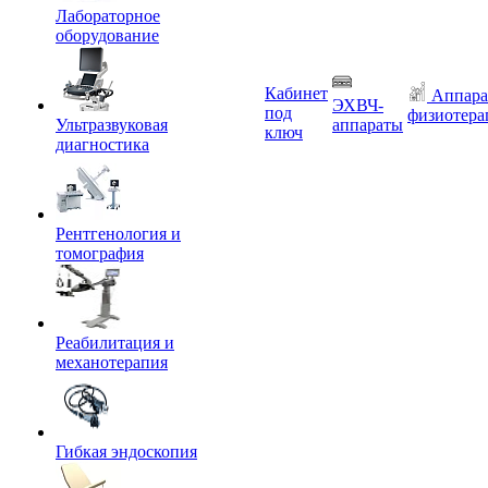
Лабораторное
оборудование
Кабинет
Аппара
ЭХВЧ-
под
физиотера
Ультразвуковая
аппараты
ключ
диагностика
Рентгенология и
томография
Реабилитация и
механотерапия
Гибкая эндоскопия