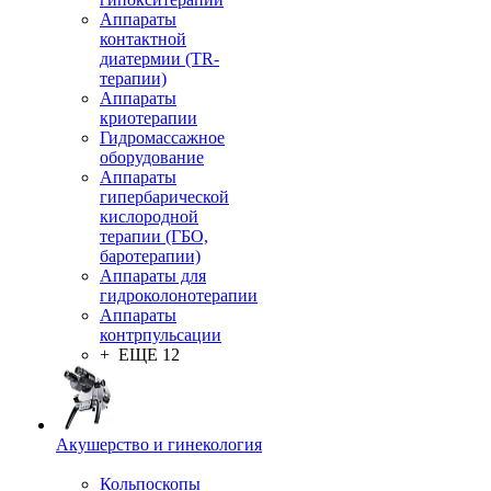
Аппараты
контактной
диатермии (TR-
терапии)
Аппараты
криотерапии
Гидромассажное
оборудование
Аппараты
гипербарической
кислородной
терапии (ГБО,
баротерапии)
Аппараты для
гидроколонотерапии
Аппараты
контрпульсации
+ ЕЩЕ 12
Акушерство и гинекология
Кольпоскопы