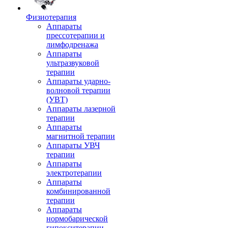
Физиотерапия
Аппараты
прессотерапии и
лимфодренажа
Аппараты
ультразвуковой
терапии
Аппараты ударно-
волновой терапии
(УВТ)
Аппараты лазерной
терапии
Аппараты
магнитной терапии
Аппараты УВЧ
терапии
Аппараты
электротерапии
Аппараты
комбинированной
терапии
Аппараты
нормобарической
гипокситерапии