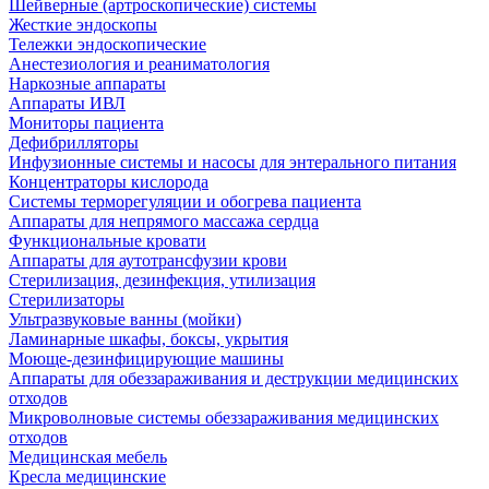
Шейверные (артроскопические) системы
Жесткие эндоскопы
Тележки эндоскопические
Анестезиология и реаниматология
Наркозные аппараты
Аппараты ИВЛ
Мониторы пациента
Дефибрилляторы
Инфузионные системы и насосы для энтерального питания
Концентраторы кислорода
Системы терморегуляции и обогрева пациента
Аппараты для непрямого массажа сердца
Функциональные кровати
Аппараты для аутотрансфузии крови
Стерилизация, дезинфекция, утилизация
Стерилизаторы
Ультразвуковые ванны (мойки)
Ламинарные шкафы, боксы, укрытия
Моюще-дезинфицирующие машины
Аппараты для обеззараживания и деструкции медицинских
отходов
Микроволновые системы обеззараживания медицинских
отходов
Медицинская мебель
Кресла медицинские