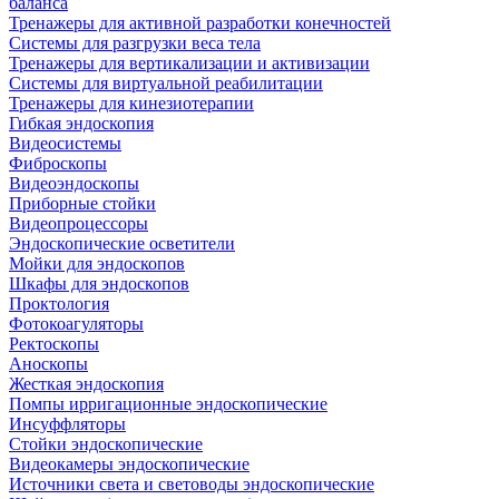
баланса
Тренажеры для активной разработки конечностей
Системы для разгрузки веса тела
Тренажеры для вертикализации и активизации
Системы для виртуальной реабилитации
Тренажеры для кинезиотерапии
Гибкая эндоскопия
Видеосистемы
Фиброскопы
Видеоэндоскопы
Приборные стойки
Видеопроцессоры
Эндоскопические осветители
Мойки для эндоскопов
Шкафы для эндоскопов
Проктология
Фотокоагуляторы
Ректоскопы
Аноскопы
Жесткая эндоскопия
Помпы ирригационные эндоскопические
Инсуффляторы
Стойки эндоскопические
Видеокамеры эндоскопические
Источники света и световоды эндоскопические