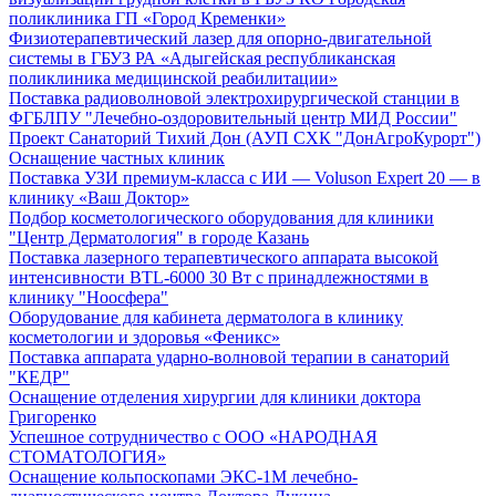
поликлиника ГП «Город Кременки»
Физиотерапевтический лазер для опорно-двигательной
системы в ГБУЗ РА «Адыгейская республиканская
поликлиника медицинской реабилитации»
Поставка радиоволновой электрохирургической станции в
ФГБЛПУ "Лечебно-оздоровительный центр МИД России"
Проект Санаторий Тихий Дон (АУП СХК "ДонАгроКурорт")
Оснащение частных клиник
Поставка УЗИ премиум-класса с ИИ — Voluson Expert 20 — в
клинику «Ваш Доктор»
Подбор косметологического оборудования для клиники
"Центр Дерматология" в городе Казань
Поставка лазерного терапевтического аппарата высокой
интенсивности BTL-6000 30 Вт с принадлежностями в
клинику "Ноосфера"
Оборудование для кабинета дерматолога в клинику
косметологии и здоровья «Феникс»
Поставка аппарата ударно-волновой терапии в санаторий
"КЕДР"
Оснащение отделения хирургии для клиники доктора
Григоренко
Успешное сотрудничество с ООО «НАРОДНАЯ
СТОМАТОЛОГИЯ»
Оснащение кольпоскопами ЭКС-1М лечебно-