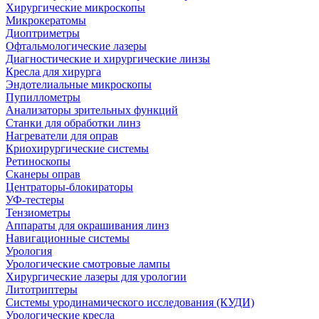
Хирургические микроскопы
Микрокератомы
Диоптриметры
Офтальмологические лазеры
Диагностические и хирургические линзы
Кресла для хирурга
Эндотелиальные микроскопы
Пупиллометры
Анализаторы зрительных функций
Станки для обработки линз
Нагреватели для оправ
Криохирургические системы
Ретиноскопы
Сканеры оправ
Центраторы-блокираторы
УФ-тестеры
Тензиометры
Аппараты для окрашивания линз
Навигационные системы
Урология
Урологические смотровые лампы
Хирургические лазеры для урологии
Литотриптеры
Системы уродинамического исследования (КУДИ)
Урологические кресла