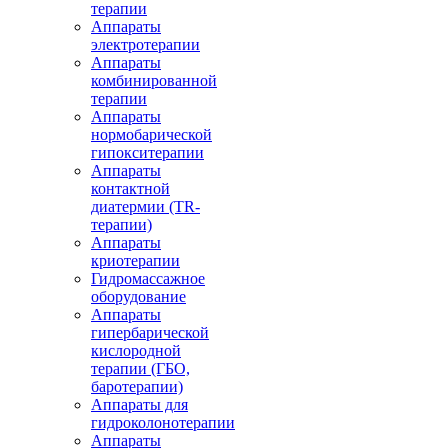
терапии
Аппараты
электротерапии
Аппараты
комбинированной
терапии
Аппараты
нормобарической
гипокситерапии
Аппараты
контактной
диатермии (TR-
терапии)
Аппараты
криотерапии
Гидромассажное
оборудование
Аппараты
гипербарической
кислородной
терапии (ГБО,
баротерапии)
Аппараты для
гидроколонотерапии
Аппараты