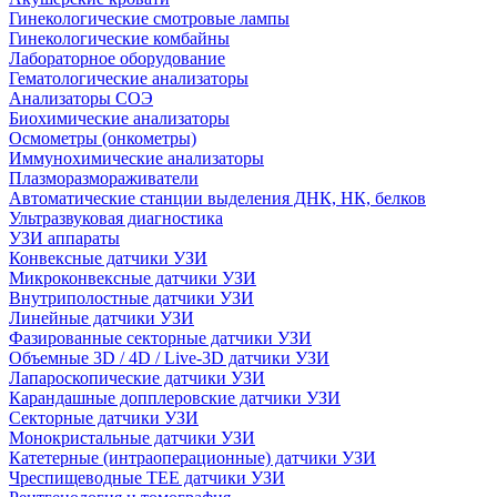
Гинекологические смотровые лампы
Гинекологические комбайны
Лабораторное оборудование
Гематологические анализаторы
Анализаторы СОЭ
Биохимические анализаторы
Осмометры (онкометры)
Иммунохимические анализаторы
Плазморазмораживатели
Автоматические станции выделения ДНК, НК, белков
Ультразвуковая диагностика
УЗИ аппараты
Конвексные датчики УЗИ
Микроконвексные датчики УЗИ
Внутриполостные датчики УЗИ
Линейные датчики УЗИ
Фазированные секторные датчики УЗИ
Объемные 3D / 4D / Live-3D датчики УЗИ
Лапароскопические датчики УЗИ
Карандашные допплеровские датчики УЗИ
Секторные датчики УЗИ
Монокристальные датчики УЗИ
Катетерные (интраоперационные) датчики УЗИ
Чреспищеводные TEE датчики УЗИ