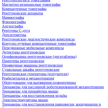
Рентгенология и томография
Магнитно-резонансные томографы
Компьютерные томографы
Рентгеновские аппараты
Маммографы
Флюорографы
Ангиографы
Рентгены С-дуга
Денситометры
Рентгеновские диагностические комплексы
Конусно-лучевые компьютерные томографы
Передвижные мобильные комплексы
Детекторы рентгеновские
Оцифровщики рентгеновские (дигитайзеры)
Принтеры рентгеновские
Проявочные машины рентгеновские
Сушильные шкафы рентгеновские
Рентгеновские генераторы (излучатели)
Реабилитация и механотерапия
Оборудование для вытяжения позвоночника
Тренажеры для пассивной роботизированной механотерапии
Тренажеры для проработки мышц
Тренажеры для восстановления ходьбы
Электростимуляторы мышц
Тренажеры для восстановления равновесия, координации и