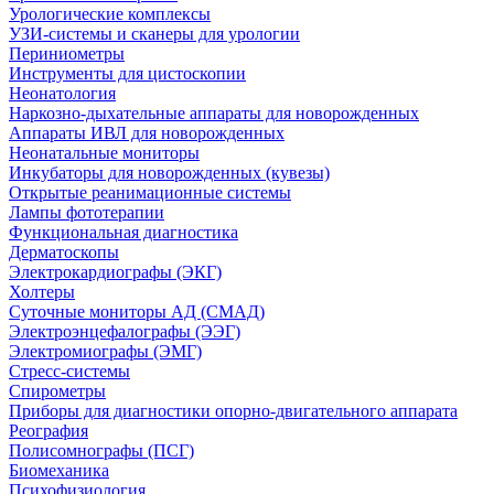
Урологические комплексы
УЗИ-системы и сканеры для урологии
Периниометры
Инструменты для цистоскопии
Неонатология
Наркозно-дыхательные аппараты для новорожденных
Аппараты ИВЛ для новорожденных
Неонатальные мониторы
Инкубаторы для новорожденных (кувезы)
Открытые реанимационные системы
Лампы фототерапии
Функциональная диагностика
Дерматоскопы
Электрокардиографы (ЭКГ)
Холтеры
Суточные мониторы АД (СМАД)
Электроэнцефалографы (ЭЭГ)
Электромиографы (ЭМГ)
Стресс-системы
Спирометры
Приборы для диагностики опорно-двигательного аппарата
Реография
Полисомнографы (ПСГ)
Биомеханика
Психофизиология