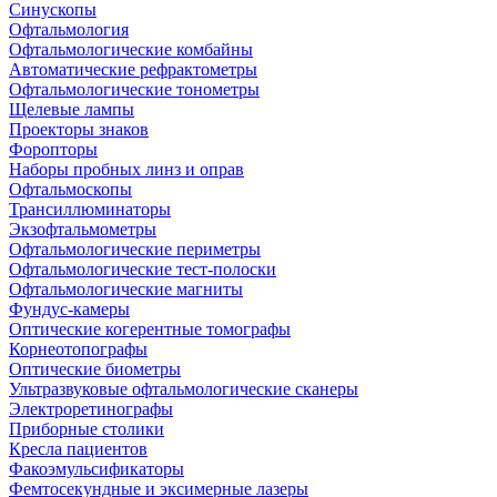
Синускопы
Офтальмология
Офтальмологические комбайны
Автоматические рефрактометры
Офтальмологические тонометры
Щелевые лампы
Проекторы знаков
Форопторы
Наборы пробных линз и оправ
Офтальмоскопы
Трансиллюминаторы
Экзофтальмометры
Офтальмологические периметры
Офтальмологические тест-полоски
Офтальмологические магниты
Фундус-камеры
Оптические когерентные томографы
Корнеотопографы
Оптические биометры
Ультразвуковые офтальмологические сканеры
Электроретинографы
Приборные столики
Кресла пациентов
Факоэмульсификаторы
Фемтосекундные и эксимерные лазеры