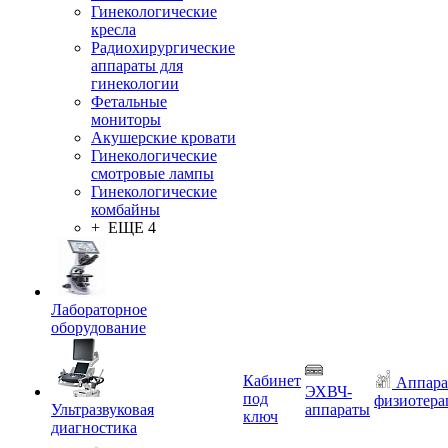
Гинекологические
кресла
Радиохирургические
аппараты для
гинекологии
Фетальные
мониторы
Акушерские кровати
Гинекологические
смотровые лампы
Гинекологические
комбайны
+ ЕЩЕ 4
Лабораторное
оборудование
Кабинет
Аппара
ЭХВЧ-
под
физиотера
Ультразвуковая
аппараты
ключ
диагностика