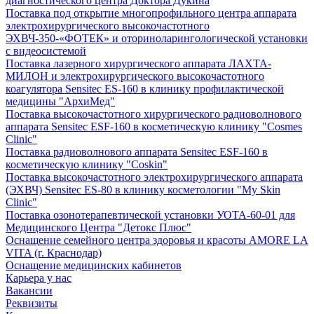
диагностического центра Доктора Дукина
Поставка под открытие многопрофильного центра аппарата
электрохирургического высокочастотного
ЭХВЧ-350-«ФОТЕК» и оториноларингологической установки
с видеосистемой
Поставка лазерного хирургического аппарата ЛАХТА-
МИЛОН и электрохирургического высокочастотного
коагулятора Sensitec ES-160 в клинику профилактической
медицины "АрхиМед"
Поставка высокочастотного хирургического радиоволнового
аппарата Sensitec ESF-160 в косметическую клинику "Cosmes
Clinic"
Поставка радиоволнового аппарата Sensitec ESF-160 в
косметическую клинику "Coskin"
Поставка высокочастотного электрохирургического аппарата
(ЭХВЧ) Sensitec ES-80 в клинику косметологии "My Skin
Clinic"
Поставка озонотерапевтической установки УОТА-60-01 для
Медицинского Центра "Детокс Плюс"
Оснащение семейного центра здоровья и красоты AMORE LA
VITA (г. Краснодар)
Оснащение медицинских кабинетов
Карьера у нас
Вакансии
Реквизиты