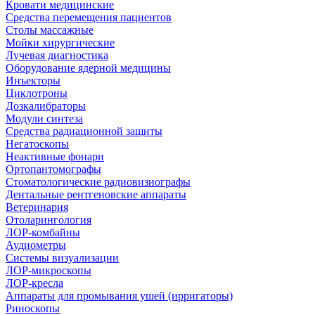
Кровати медицинские
Средства перемещения пациентов
Столы массажные
Мойки хирургические
Лучевая диагностика
Оборудование ядерной медицины
Инъекторы
Циклотроны
Дозкалибраторы
Модули синтеза
Средства радиационной защиты
Негатоскопы
Неактивные фонари
Ортопантомографы
Стоматологические радиовизиографы
Дентальные рентгеновские аппараты
Ветеринария
Отоларингология
ЛОР-комбайны
Аудиометры
Системы визуализации
ЛОР-микроскопы
ЛОР-кресла
Аппараты для промывания ушей (ирригаторы)
Риноскопы