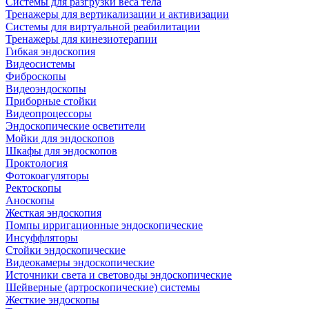
Системы для разгрузки веса тела
Тренажеры для вертикализации и активизации
Системы для виртуальной реабилитации
Тренажеры для кинезиотерапии
Гибкая эндоскопия
Видеосистемы
Фиброскопы
Видеоэндоскопы
Приборные стойки
Видеопроцессоры
Эндоскопические осветители
Мойки для эндоскопов
Шкафы для эндоскопов
Проктология
Фотокоагуляторы
Ректоскопы
Аноскопы
Жесткая эндоскопия
Помпы ирригационные эндоскопические
Инсуффляторы
Стойки эндоскопические
Видеокамеры эндоскопические
Источники света и световоды эндоскопические
Шейверные (артроскопические) системы
Жесткие эндоскопы