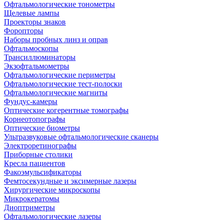
Офтальмологические тонометры
Щелевые лампы
Проекторы знаков
Форопторы
Наборы пробных линз и оправ
Офтальмоскопы
Трансиллюминаторы
Экзофтальмометры
Офтальмологические периметры
Офтальмологические тест-полоски
Офтальмологические магниты
Фундус-камеры
Оптические когерентные томографы
Корнеотопографы
Оптические биометры
Ультразвуковые офтальмологические сканеры
Электроретинографы
Приборные столики
Кресла пациентов
Факоэмульсификаторы
Фемтосекундные и эксимерные лазеры
Хирургические микроскопы
Микрокератомы
Диоптриметры
Офтальмологические лазеры