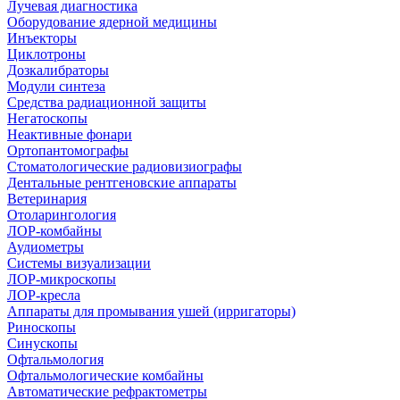
Лучевая диагностика
Оборудование ядерной медицины
Инъекторы
Циклотроны
Дозкалибраторы
Модули синтеза
Средства радиационной защиты
Негатоскопы
Неактивные фонари
Ортопантомографы
Стоматологические радиовизиографы
Дентальные рентгеновские аппараты
Ветеринария
Отоларингология
ЛОР-комбайны
Аудиометры
Системы визуализации
ЛОР-микроскопы
ЛОР-кресла
Аппараты для промывания ушей (ирригаторы)
Риноскопы
Синускопы
Офтальмология
Офтальмологические комбайны
Автоматические рефрактометры