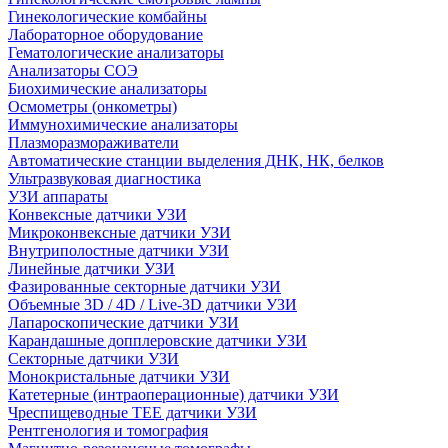
Гинекологические комбайны
Лабораторное оборудование
Гематологические анализаторы
Анализаторы СОЭ
Биохимические анализаторы
Осмометры (онкометры)
Иммунохимические анализаторы
Плазморазмораживатели
Автоматические станции выделения ДНК, НК, белков
Ультразвуковая диагностика
УЗИ аппараты
Конвексные датчики УЗИ
Микроконвексные датчики УЗИ
Внутриполостные датчики УЗИ
Линейные датчики УЗИ
Фазированные секторные датчики УЗИ
Объемные 3D / 4D / Live-3D датчики УЗИ
Лапароскопические датчики УЗИ
Карандашные допплеровские датчики УЗИ
Секторные датчики УЗИ
Монокристальные датчики УЗИ
Катетерные (интраоперационные) датчики УЗИ
Чреспищеводные TEE датчики УЗИ
Рентгенология и томография