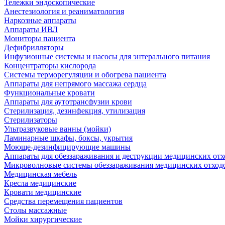
Тележки эндоскопические
Анестезиология и реаниматология
Наркозные аппараты
Аппараты ИВЛ
Мониторы пациента
Дефибрилляторы
Инфузионные системы и насосы для энтерального питания
Концентраторы кислорода
Системы терморегуляции и обогрева пациента
Аппараты для непрямого массажа сердца
Функциональные кровати
Аппараты для аутотрансфузии крови
Стерилизация, дезинфекция, утилизация
Стерилизаторы
Ультразвуковые ванны (мойки)
Ламинарные шкафы, боксы, укрытия
Моюще-дезинфицирующие машины
Аппараты для обеззараживания и деструкции медицинских отх
Микроволновые системы обеззараживания медицинских отход
Медицинская мебель
Кресла медицинские
Кровати медицинские
Средства перемещения пациентов
Столы массажные
Мойки хирургические