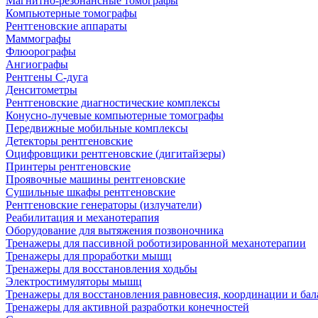
Магнитно-резонансные томографы
Компьютерные томографы
Рентгеновские аппараты
Маммографы
Флюорографы
Ангиографы
Рентгены С-дуга
Денситометры
Рентгеновские диагностические комплексы
Конусно-лучевые компьютерные томографы
Передвижные мобильные комплексы
Детекторы рентгеновские
Оцифровщики рентгеновские (дигитайзеры)
Принтеры рентгеновские
Проявочные машины рентгеновские
Сушильные шкафы рентгеновские
Рентгеновские генераторы (излучатели)
Реабилитация и механотерапия
Оборудование для вытяжения позвоночника
Тренажеры для пассивной роботизированной механотерапии
Тренажеры для проработки мышц
Тренажеры для восстановления ходьбы
Электростимуляторы мышц
Тренажеры для восстановления равновесия, координации и бал
Тренажеры для активной разработки конечностей