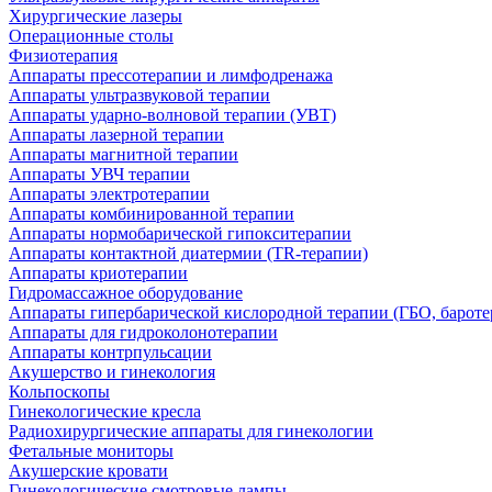
Хирургические лазеры
Операционные столы
Физиотерапия
Аппараты прессотерапии и лимфодренажа
Аппараты ультразвуковой терапии
Аппараты ударно-волновой терапии (УВТ)
Аппараты лазерной терапии
Аппараты магнитной терапии
Аппараты УВЧ терапии
Аппараты электротерапии
Аппараты комбинированной терапии
Аппараты нормобарической гипокситерапии
Аппараты контактной диатермии (TR-терапии)
Аппараты криотерапии
Гидромассажное оборудование
Аппараты гипербарической кислородной терапии (ГБО, бароте
Аппараты для гидроколонотерапии
Аппараты контрпульсации
Акушерство и гинекология
Кольпоскопы
Гинекологические кресла
Радиохирургические аппараты для гинекологии
Фетальные мониторы
Акушерские кровати
Гинекологические смотровые лампы