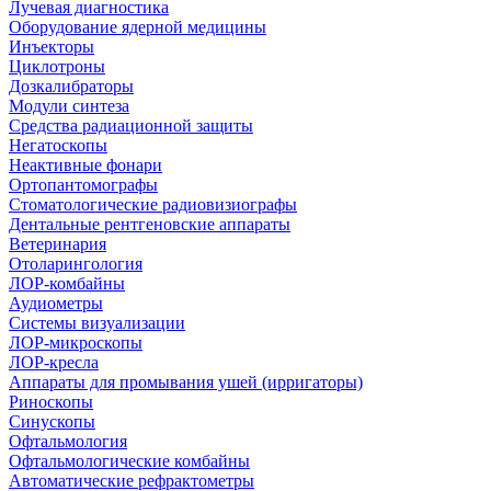
Лучевая диагностика
Оборудование ядерной медицины
Инъекторы
Циклотроны
Дозкалибраторы
Модули синтеза
Средства радиационной защиты
Негатоскопы
Неактивные фонари
Ортопантомографы
Стоматологические радиовизиографы
Дентальные рентгеновские аппараты
Ветеринария
Отоларингология
ЛОР-комбайны
Аудиометры
Системы визуализации
ЛОР-микроскопы
ЛОР-кресла
Аппараты для промывания ушей (ирригаторы)
Риноскопы
Синускопы
Офтальмология
Офтальмологические комбайны
Автоматические рефрактометры