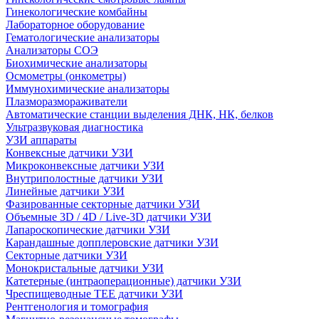
Гинекологические комбайны
Лабораторное оборудование
Гематологические анализаторы
Анализаторы СОЭ
Биохимические анализаторы
Осмометры (онкометры)
Иммунохимические анализаторы
Плазморазмораживатели
Автоматические станции выделения ДНК, НК, белков
Ультразвуковая диагностика
УЗИ аппараты
Конвексные датчики УЗИ
Микроконвексные датчики УЗИ
Внутриполостные датчики УЗИ
Линейные датчики УЗИ
Фазированные секторные датчики УЗИ
Объемные 3D / 4D / Live-3D датчики УЗИ
Лапароскопические датчики УЗИ
Карандашные допплеровские датчики УЗИ
Секторные датчики УЗИ
Монокристальные датчики УЗИ
Катетерные (интраоперационные) датчики УЗИ
Чреспищеводные TEE датчики УЗИ
Рентгенология и томография