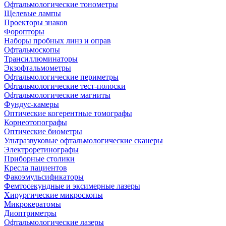
Офтальмологические тонометры
Щелевые лампы
Проекторы знаков
Форопторы
Наборы пробных линз и оправ
Офтальмоскопы
Трансиллюминаторы
Экзофтальмометры
Офтальмологические периметры
Офтальмологические тест-полоски
Офтальмологические магниты
Фундус-камеры
Оптические когерентные томографы
Корнеотопографы
Оптические биометры
Ультразвуковые офтальмологические сканеры
Электроретинографы
Приборные столики
Кресла пациентов
Факоэмульсификаторы
Фемтосекундные и эксимерные лазеры
Хирургические микроскопы
Микрокератомы
Диоптриметры
Офтальмологические лазеры