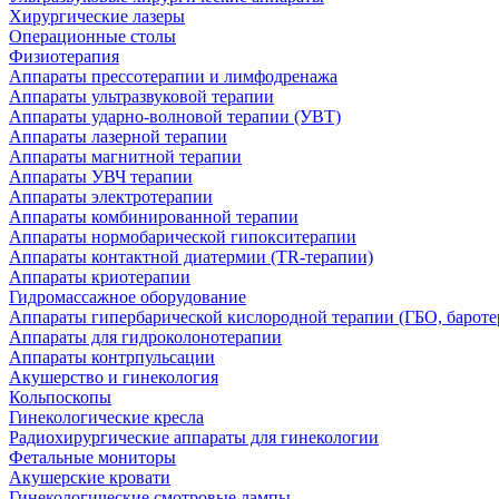
Хирургические лазеры
Операционные столы
Физиотерапия
Аппараты прессотерапии и лимфодренажа
Аппараты ультразвуковой терапии
Аппараты ударно-волновой терапии (УВТ)
Аппараты лазерной терапии
Аппараты магнитной терапии
Аппараты УВЧ терапии
Аппараты электротерапии
Аппараты комбинированной терапии
Аппараты нормобарической гипокситерапии
Аппараты контактной диатермии (TR-терапии)
Аппараты криотерапии
Гидромассажное оборудование
Аппараты гипербарической кислородной терапии (ГБО, бароте
Аппараты для гидроколонотерапии
Аппараты контрпульсации
Акушерство и гинекология
Кольпоскопы
Гинекологические кресла
Радиохирургические аппараты для гинекологии
Фетальные мониторы
Акушерские кровати
Гинекологические смотровые лампы