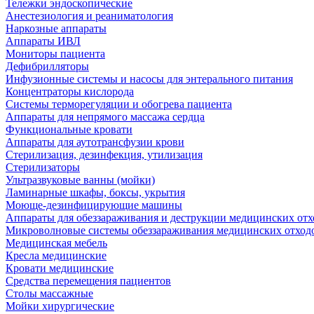
Тележки эндоскопические
Анестезиология и реаниматология
Наркозные аппараты
Аппараты ИВЛ
Мониторы пациента
Дефибрилляторы
Инфузионные системы и насосы для энтерального питания
Концентраторы кислорода
Системы терморегуляции и обогрева пациента
Аппараты для непрямого массажа сердца
Функциональные кровати
Аппараты для аутотрансфузии крови
Стерилизация, дезинфекция, утилизация
Стерилизаторы
Ультразвуковые ванны (мойки)
Ламинарные шкафы, боксы, укрытия
Моюще-дезинфицирующие машины
Аппараты для обеззараживания и деструкции медицинских отх
Микроволновые системы обеззараживания медицинских отход
Медицинская мебель
Кресла медицинские
Кровати медицинские
Средства перемещения пациентов
Столы массажные
Мойки хирургические