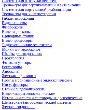
Системы для разгрузки веса тела
Тренажеры для вертикализации и активизации
Системы для виртуальной реабилитации
Тренажеры для кинезиотерапии
Гибкая эндоскопия
Видеосистемы
Фиброскопы
Видеоэндоскопы
Приборные стойки
Видеопроцессоры
Эндоскопические осветители
Мойки для эндоскопов
Шкафы для эндоскопов
Проктология
Фотокоагуляторы
Ректоскопы
Аноскопы
Жесткая эндоскопия
Помпы ирригационные эндоскопические
Инсуффляторы
Стойки эндоскопические
Видеокамеры эндоскопические
Источники света и световоды эндоскопические
Шейверные (артроскопические) системы
Жесткие эндоскопы