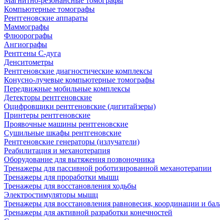
Магнитно-резонансные томографы
Компьютерные томографы
Рентгеновские аппараты
Маммографы
Флюорографы
Ангиографы
Рентгены С-дуга
Денситометры
Рентгеновские диагностические комплексы
Конусно-лучевые компьютерные томографы
Передвижные мобильные комплексы
Детекторы рентгеновские
Оцифровщики рентгеновские (дигитайзеры)
Принтеры рентгеновские
Проявочные машины рентгеновские
Сушильные шкафы рентгеновские
Рентгеновские генераторы (излучатели)
Реабилитация и механотерапия
Оборудование для вытяжения позвоночника
Тренажеры для пассивной роботизированной механотерапии
Тренажеры для проработки мышц
Тренажеры для восстановления ходьбы
Электростимуляторы мышц
Тренажеры для восстановления равновесия, координации и бал
Тренажеры для активной разработки конечностей