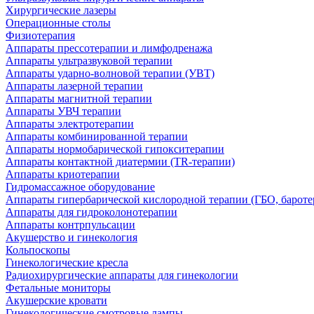
Хирургические лазеры
Операционные столы
Физиотерапия
Аппараты прессотерапии и лимфодренажа
Аппараты ультразвуковой терапии
Аппараты ударно-волновой терапии (УВТ)
Аппараты лазерной терапии
Аппараты магнитной терапии
Аппараты УВЧ терапии
Аппараты электротерапии
Аппараты комбинированной терапии
Аппараты нормобарической гипокситерапии
Аппараты контактной диатермии (TR-терапии)
Аппараты криотерапии
Гидромассажное оборудование
Аппараты гипербарической кислородной терапии (ГБО, бароте
Аппараты для гидроколонотерапии
Аппараты контрпульсации
Акушерство и гинекология
Кольпоскопы
Гинекологические кресла
Радиохирургические аппараты для гинекологии
Фетальные мониторы
Акушерские кровати
Гинекологические смотровые лампы