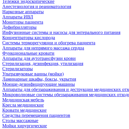
Тележки эндоскопические
Анестезиология и реаниматология
Наркозные аппараты
Аппараты ИВЛ
Мониторы пациента
Дефибрилляторы
Инфузионные системы и насосы для энтерального питания
Концентраторы кислорода
Системы терморегуляции и обогрева пациента
Аппараты для непрямого массажа сердца
Функциональные кровати
Аппараты для аутотрансфузии крови
Стерилизация, дезинфекция, утилизация
Стерилизаторы
Ультразвуковые ванны (мойки)
Ламинарные шкафы, боксы, укрытия
Моюще-дезинфицирующие машины
Аппараты для обеззараживания и деструкции медицинских отх
Микроволновые системы обеззараживания медицинских отход
Медицинская мебель
Кресла медицинские
Кровати медицинские
Средства перемещения пациентов
Столы массажные
Мойки хирургические