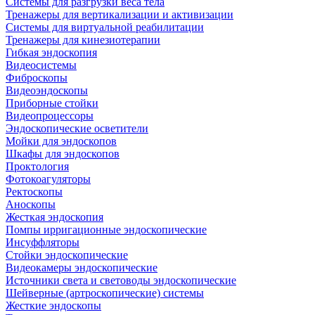
Системы для разгрузки веса тела
Тренажеры для вертикализации и активизации
Системы для виртуальной реабилитации
Тренажеры для кинезиотерапии
Гибкая эндоскопия
Видеосистемы
Фиброскопы
Видеоэндоскопы
Приборные стойки
Видеопроцессоры
Эндоскопические осветители
Мойки для эндоскопов
Шкафы для эндоскопов
Проктология
Фотокоагуляторы
Ректоскопы
Аноскопы
Жесткая эндоскопия
Помпы ирригационные эндоскопические
Инсуффляторы
Стойки эндоскопические
Видеокамеры эндоскопические
Источники света и световоды эндоскопические
Шейверные (артроскопические) системы
Жесткие эндоскопы