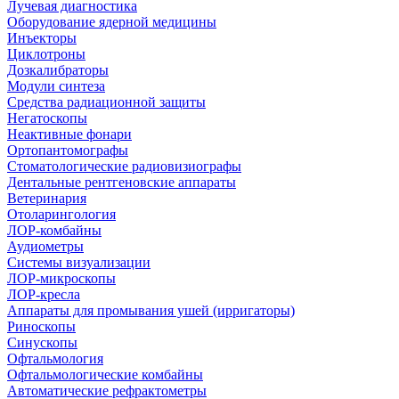
Лучевая диагностика
Оборудование ядерной медицины
Инъекторы
Циклотроны
Дозкалибраторы
Модули синтеза
Средства радиационной защиты
Негатоскопы
Неактивные фонари
Ортопантомографы
Стоматологические радиовизиографы
Дентальные рентгеновские аппараты
Ветеринария
Отоларингология
ЛОР-комбайны
Аудиометры
Системы визуализации
ЛОР-микроскопы
ЛОР-кресла
Аппараты для промывания ушей (ирригаторы)
Риноскопы
Синускопы
Офтальмология
Офтальмологические комбайны
Автоматические рефрактометры