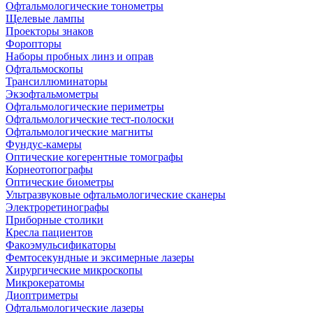
Офтальмологические тонометры
Щелевые лампы
Проекторы знаков
Форопторы
Наборы пробных линз и оправ
Офтальмоскопы
Трансиллюминаторы
Экзофтальмометры
Офтальмологические периметры
Офтальмологические тест-полоски
Офтальмологические магниты
Фундус-камеры
Оптические когерентные томографы
Корнеотопографы
Оптические биометры
Ультразвуковые офтальмологические сканеры
Электроретинографы
Приборные столики
Кресла пациентов
Факоэмульсификаторы
Фемтосекундные и эксимерные лазеры
Хирургические микроскопы
Микрокератомы
Диоптриметры
Офтальмологические лазеры