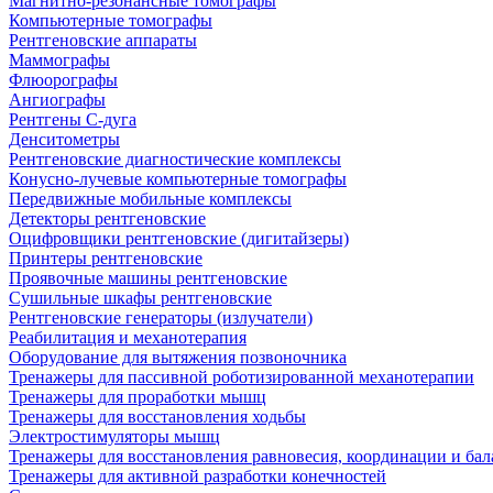
Магнитно-резонансные томографы
Компьютерные томографы
Рентгеновские аппараты
Маммографы
Флюорографы
Ангиографы
Рентгены С-дуга
Денситометры
Рентгеновские диагностические комплексы
Конусно-лучевые компьютерные томографы
Передвижные мобильные комплексы
Детекторы рентгеновские
Оцифровщики рентгеновские (дигитайзеры)
Принтеры рентгеновские
Проявочные машины рентгеновские
Сушильные шкафы рентгеновские
Рентгеновские генераторы (излучатели)
Реабилитация и механотерапия
Оборудование для вытяжения позвоночника
Тренажеры для пассивной роботизированной механотерапии
Тренажеры для проработки мышц
Тренажеры для восстановления ходьбы
Электростимуляторы мышц
Тренажеры для восстановления равновесия, координации и бал
Тренажеры для активной разработки конечностей