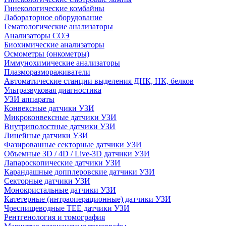
Гинекологические комбайны
Лабораторное оборудование
Гематологические анализаторы
Анализаторы СОЭ
Биохимические анализаторы
Осмометры (онкометры)
Иммунохимические анализаторы
Плазморазмораживатели
Автоматические станции выделения ДНК, НК, белков
Ультразвуковая диагностика
УЗИ аппараты
Конвексные датчики УЗИ
Микроконвексные датчики УЗИ
Внутриполостные датчики УЗИ
Линейные датчики УЗИ
Фазированные секторные датчики УЗИ
Объемные 3D / 4D / Live-3D датчики УЗИ
Лапароскопические датчики УЗИ
Карандашные допплеровские датчики УЗИ
Секторные датчики УЗИ
Монокристальные датчики УЗИ
Катетерные (интраоперационные) датчики УЗИ
Чреспищеводные TEE датчики УЗИ
Рентгенология и томография