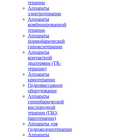
терапии
Аппараты
электротерапии
Аппараты
комбинированной
терапии
Аппараты
нормобарической
гипокситерапии
Аппараты
контактной
диатермии (TR-
терапии)
Аппараты
криотерапии
Гидромассажное
оборудование
Аппараты
гипербарической
кислородной
терапии (ГБО,
баротерапии)
Аппараты для
гидроколонотерапии
Аппараты