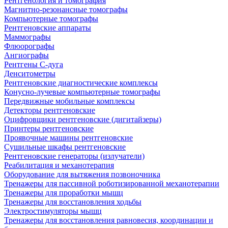
Рентгенология и томография
Магнитно-резонансные томографы
Компьютерные томографы
Рентгеновские аппараты
Маммографы
Флюорографы
Ангиографы
Рентгены С-дуга
Денситометры
Рентгеновские диагностические комплексы
Конусно-лучевые компьютерные томографы
Передвижные мобильные комплексы
Детекторы рентгеновские
Оцифровщики рентгеновские (дигитайзеры)
Принтеры рентгеновские
Проявочные машины рентгеновские
Сушильные шкафы рентгеновские
Рентгеновские генераторы (излучатели)
Реабилитация и механотерапия
Оборудование для вытяжения позвоночника
Тренажеры для пассивной роботизированной механотерапии
Тренажеры для проработки мышц
Тренажеры для восстановления ходьбы
Электростимуляторы мышц
Тренажеры для восстановления равновесия, координации и