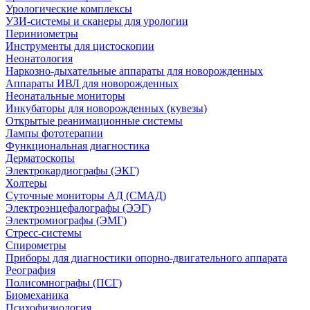
Урологические комплексы
УЗИ-системы и сканеры для урологии
Периниометры
Инструменты для цистоскопии
Неонатология
Наркозно-дыхательные аппараты для новорожденных
Аппараты ИВЛ для новорожденных
Неонатальные мониторы
Инкубаторы для новорожденных (кувезы)
Открытые реанимационные системы
Лампы фототерапии
Функциональная диагностика
Дерматоскопы
Электрокардиографы (ЭКГ)
Холтеры
Суточные мониторы АД (СМАД)
Электроэнцефалографы (ЭЭГ)
Электромиографы (ЭМГ)
Стресс-системы
Спирометры
Приборы для диагностики опорно-двигательного аппарата
Реография
Полисомнографы (ПСГ)
Биомеханика
Психофизиология