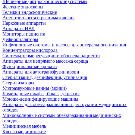
Шейверные (артроскопические) системы
Жесткие эндоскопы
Тележки эндоскопические
Анестезиология и реаниматология
Наркозные аппараты
Аппараты ИВЛ
Мониторы пациента
Дефибрилляторы
Инфузионные системы и насосы для энтерального питания
Концентраторы кислорода
Системы терморегуляции и обогрева пациента
Аппараты для непрямого массажа сердца
Функциональные кровати
Аппараты для аутотрансфузии крови
Стерилизация, дезинфекция, утилизация
Стерилизаторы
Ультразвуковые ванны (мойки)
Ламинарные шкафы, боксы, укрытия
Моюще-дезинфицирующие машины
Аппараты для обеззараживания и деструкции медицинских
отходов
Микроволновые системы обеззараживания медицинских
отходов
Медицинская мебель
Кресла медицинские