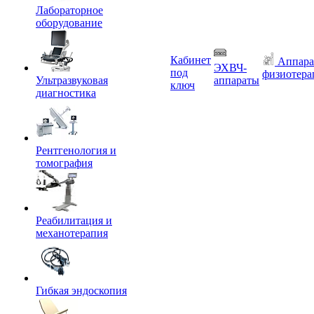
Лабораторное
оборудование
Кабинет
Аппара
ЭХВЧ-
под
физиотера
Ультразвуковая
аппараты
ключ
диагностика
Рентгенология и
томография
Реабилитация и
механотерапия
Гибкая эндоскопия