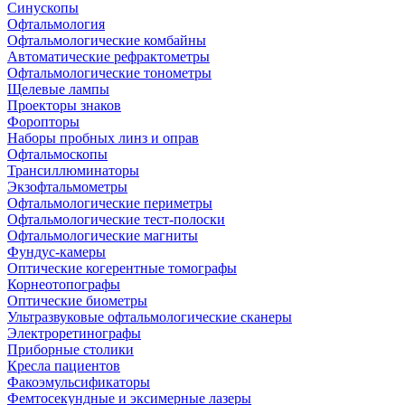
Синускопы
Офтальмология
Офтальмологические комбайны
Автоматические рефрактометры
Офтальмологические тонометры
Щелевые лампы
Проекторы знаков
Форопторы
Наборы пробных линз и оправ
Офтальмоскопы
Трансиллюминаторы
Экзофтальмометры
Офтальмологические периметры
Офтальмологические тест-полоски
Офтальмологические магниты
Фундус-камеры
Оптические когерентные томографы
Корнеотопографы
Оптические биометры
Ультразвуковые офтальмологические сканеры
Электроретинографы
Приборные столики
Кресла пациентов
Факоэмульсификаторы
Фемтосекундные и эксимерные лазеры