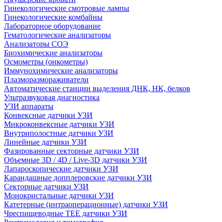
Гинекологические смотровые лампы
Гинекологические комбайны
Лабораторное оборудование
Гематологические анализаторы
Анализаторы СОЭ
Биохимические анализаторы
Осмометры (онкометры)
Иммунохимические анализаторы
Плазморазмораживатели
Автоматические станции выделения ДНК, НК, белков
Ультразвуковая диагностика
УЗИ аппараты
Конвексные датчики УЗИ
Микроконвексные датчики УЗИ
Внутриполостные датчики УЗИ
Линейные датчики УЗИ
Фазированные секторные датчики УЗИ
Объемные 3D / 4D / Live-3D датчики УЗИ
Лапароскопические датчики УЗИ
Карандашные допплеровские датчики УЗИ
Секторные датчики УЗИ
Монокристальные датчики УЗИ
Катетерные (интраоперационные) датчики УЗИ
Чреспищеводные TEE датчики УЗИ