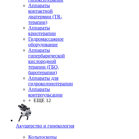
Аппараты
контактной
диатермии (TR-
терапии)
Аппараты
криотерапии
Гидромассажное
оборудование
Аппараты
гипербарической
кислородной
терапии (ГБО,
баротерапии)
Аппараты для
гидроколонотерапии
Аппараты
контрпульсации
+ ЕЩЕ 12
Акушерство и гинекология
Кольпоскопы