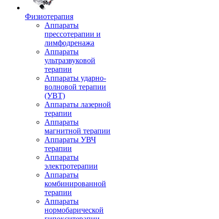
Физиотерапия
Аппараты
прессотерапии и
лимфодренажа
Аппараты
ультразвуковой
терапии
Аппараты ударно-
волновой терапии
(УВТ)
Аппараты лазерной
терапии
Аппараты
магнитной терапии
Аппараты УВЧ
терапии
Аппараты
электротерапии
Аппараты
комбинированной
терапии
Аппараты
нормобарической
гипокситерапии