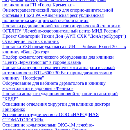
поликлиника ГП «Город Кременки»
Физиотерапевтический лазер для опорно-двигательной
системы в ГБУЗ РА «Адыгейская республиканская
поликлиника медицинской реабилитации»
Поставка радиоволновой электрохирургической станции в
ФГБЛПУ "Лечебно-оздоровительный центр МИД России"
Проект Санаторий Тихий Дон (АУП СХК "ДонАгроКурорт")
Оснащение частных клиник
Поставка УЗИ премиум-класса с ИИ — Voluson Expert 20 — в
клинику «Ваш Доктор»
Подбор косметологического оборудования для клиники
"Центр Дерматология" в городе Казань
Поставка лазерного терапевтического аппарата высокой
интенсивности BTL-6000 30 Вт с принадлежностями в
клинику "Ноосфера"
Оборудование для кабинета дерматолога в клинику
косметологии и здоровья «Феникс»
Поставка аппарата ударно-волновой терапии в санаторий
"КЕДР"
Оснащение отделения хирургии для клиники доктора
Григоренко
Успешное сотрудничество с ООО «НАРОДНАЯ
СТОМАТОЛОГИЯ»
Оснащение кольпоскопами ЭКС-1М лечебно-