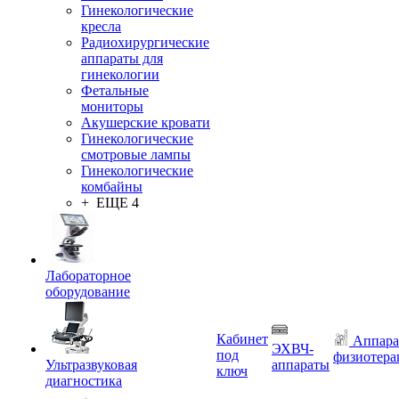
Гинекологические
кресла
Радиохирургические
аппараты для
гинекологии
Фетальные
мониторы
Акушерские кровати
Гинекологические
смотровые лампы
Гинекологические
комбайны
+ ЕЩЕ 4
Лабораторное
оборудование
Кабинет
Аппара
ЭХВЧ-
под
физиотера
Ультразвуковая
аппараты
ключ
диагностика