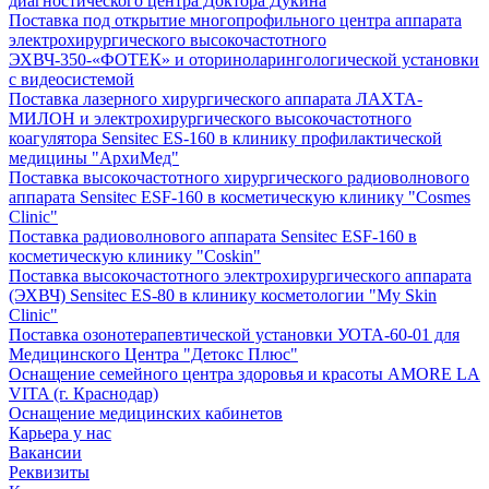
диагностического центра Доктора Дукина
Поставка под открытие многопрофильного центра аппарата
электрохирургического высокочастотного
ЭХВЧ-350-«ФОТЕК» и оториноларингологической установки
с видеосистемой
Поставка лазерного хирургического аппарата ЛАХТА-
МИЛОН и электрохирургического высокочастотного
коагулятора Sensitec ES-160 в клинику профилактической
медицины "АрхиМед"
Поставка высокочастотного хирургического радиоволнового
аппарата Sensitec ESF-160 в косметическую клинику "Cosmes
Clinic"
Поставка радиоволнового аппарата Sensitec ESF-160 в
косметическую клинику "Coskin"
Поставка высокочастотного электрохирургического аппарата
(ЭХВЧ) Sensitec ES-80 в клинику косметологии "My Skin
Clinic"
Поставка озонотерапевтической установки УОТА-60-01 для
Медицинского Центра "Детокс Плюс"
Оснащение семейного центра здоровья и красоты AMORE LA
VITA (г. Краснодар)
Оснащение медицинских кабинетов
Карьера у нас
Вакансии
Реквизиты