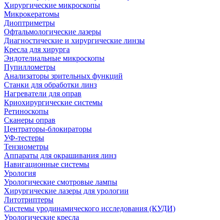
Хирургические микроскопы
Микрокератомы
Диоптриметры
Офтальмологические лазеры
Диагностические и хирургические линзы
Кресла для хирурга
Эндотелиальные микроскопы
Пупиллометры
Анализаторы зрительных функций
Станки для обработки линз
Нагреватели для оправ
Криохирургические системы
Ретиноскопы
Сканеры оправ
Центраторы-блокираторы
УФ-тестеры
Тензиометры
Аппараты для окрашивания линз
Навигационные системы
Урология
Урологические смотровые лампы
Хирургические лазеры для урологии
Литотриптеры
Системы уродинамического исследования (КУДИ)
Урологические кресла