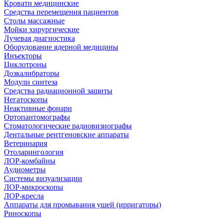
Кровати медицинские
Средства перемещения пациентов
Столы массажные
Мойки хирургические
Лучевая диагностика
Оборудование ядерной медицины
Инъекторы
Циклотроны
Дозкалибраторы
Модули синтеза
Средства радиационной защиты
Негатоскопы
Неактивные фонари
Ортопантомографы
Стоматологические радиовизиографы
Дентальные рентгеновские аппараты
Ветеринария
Отоларингология
ЛОР-комбайны
Аудиометры
Системы визуализации
ЛОР-микроскопы
ЛОР-кресла
Аппараты для промывания ушей (ирригаторы)
Риноскопы