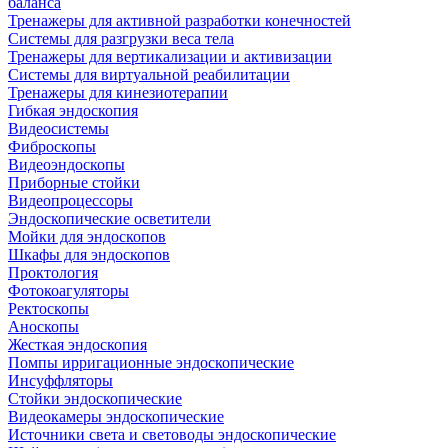
баланса
Тренажеры для активной разработки конечностей
Системы для разгрузки веса тела
Тренажеры для вертикализации и активизации
Системы для виртуальной реабилитации
Тренажеры для кинезиотерапии
Гибкая эндоскопия
Видеосистемы
Фиброскопы
Видеоэндоскопы
Приборные стойки
Видеопроцессоры
Эндоскопические осветители
Мойки для эндоскопов
Шкафы для эндоскопов
Проктология
Фотокоагуляторы
Ректоскопы
Аноскопы
Жесткая эндоскопия
Помпы ирригационные эндоскопические
Инсуффляторы
Стойки эндоскопические
Видеокамеры эндоскопические
Источники света и световоды эндоскопические