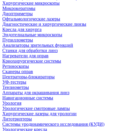
Хирургические микроскопы
Микрокератомы
Диоптриметры
Офтальмологические лазеры
Диагностические и хирургические линзы
Кресла для хирурга
Эндотелиальные микроскопы
Пупиллометры
Анализаторы зрительных функций
Станки для обработки линз
Нагреватели для оправ
Криохирургические системы
Ретиноскопы
Сканеры оправ
Центраторы-блокираторы
УФ-тестеры
Тензиометры
Аппараты для окрашивания линз
Навигационные системы
Урология
Урологические смотровые лампы
Хирургические лазеры для урологии
Литотриптеры
Системы уродинамического исследования (КУДИ)
Урологические кресла