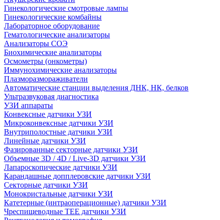
Гинекологические смотровые лампы
Гинекологические комбайны
Лабораторное оборудование
Гематологические анализаторы
Анализаторы СОЭ
Биохимические анализаторы
Осмометры (онкометры)
Иммунохимические анализаторы
Плазморазмораживатели
Автоматические станции выделения ДНК, НК, белков
Ультразвуковая диагностика
УЗИ аппараты
Конвексные датчики УЗИ
Микроконвексные датчики УЗИ
Внутриполостные датчики УЗИ
Линейные датчики УЗИ
Фазированные секторные датчики УЗИ
Объемные 3D / 4D / Live-3D датчики УЗИ
Лапароскопические датчики УЗИ
Карандашные допплеровские датчики УЗИ
Секторные датчики УЗИ
Монокристальные датчики УЗИ
Катетерные (интраоперационные) датчики УЗИ
Чреспищеводные TEE датчики УЗИ