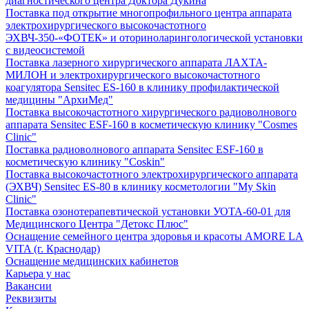
диагностического центра Доктора Дукина
Поставка под открытие многопрофильного центра аппарата
электрохирургического высокочастотного
ЭХВЧ-350-«ФОТЕК» и оториноларингологической установки
с видеосистемой
Поставка лазерного хирургического аппарата ЛАХТА-
МИЛОН и электрохирургического высокочастотного
коагулятора Sensitec ES-160 в клинику профилактической
медицины "АрхиМед"
Поставка высокочастотного хирургического радиоволнового
аппарата Sensitec ESF-160 в косметическую клинику "Cosmes
Clinic"
Поставка радиоволнового аппарата Sensitec ESF-160 в
косметическую клинику "Coskin"
Поставка высокочастотного электрохирургического аппарата
(ЭХВЧ) Sensitec ES-80 в клинику косметологии "My Skin
Clinic"
Поставка озонотерапевтической установки УОТА-60-01 для
Медицинского Центра "Детокс Плюс"
Оснащение семейного центра здоровья и красоты AMORE LA
VITA (г. Краснодар)
Оснащение медицинских кабинетов
Карьера у нас
Вакансии
Реквизиты