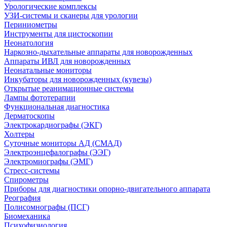
Урологические комплексы
УЗИ-системы и сканеры для урологии
Периниометры
Инструменты для цистоскопии
Неонатология
Наркозно-дыхательные аппараты для новорожденных
Аппараты ИВЛ для новорожденных
Неонатальные мониторы
Инкубаторы для новорожденных (кувезы)
Открытые реанимационные системы
Лампы фототерапии
Функциональная диагностика
Дерматоскопы
Электрокардиографы (ЭКГ)
Холтеры
Суточные мониторы АД (СМАД)
Электроэнцефалографы (ЭЭГ)
Электромиографы (ЭМГ)
Стресс-системы
Спирометры
Приборы для диагностики опорно-двигательного аппарата
Реография
Полисомнографы (ПСГ)
Биомеханика
Психофизиология