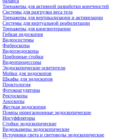
баланса
Тренажеры для активной разработки конечностей
Системы для разгрузки веса тела
Тренажеры для вертикализации и активизации
Системы для виртуальной реабилитации
Тренажеры для кинезиотерапии
Гибкая эндоскопия
Видеосистемы
Фиброскопы
Видеоэндоскопы
Приборные стойки
Видеопроцессоры
Эндоскопические осветители
Мойки для эндоскопов
Шкафы для эндоскопов
Проктология
Фотокоагуляторы
Ректоскопы
Аноскопы
Жесткая эндоскопия
Помпы ирригационные эндоскопические
Инсуффляторы
Стойки эндоскопические
Видеокамеры эндоскопические
Источники света и световоды эндоскопические