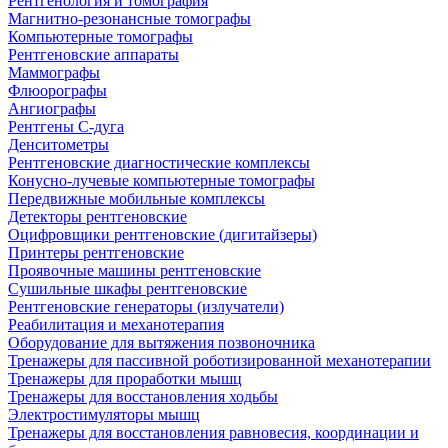
Рентгенология и томография
Магнитно-резонансные томографы
Компьютерные томографы
Рентгеновские аппараты
Маммографы
Флюорографы
Ангиографы
Рентгены С-дуга
Денситометры
Рентгеновские диагностические комплексы
Конусно-лучевые компьютерные томографы
Передвижные мобильные комплексы
Детекторы рентгеновские
Оцифровщики рентгеновские (дигитайзеры)
Принтеры рентгеновские
Проявочные машины рентгеновские
Сушильные шкафы рентгеновские
Рентгеновские генераторы (излучатели)
Реабилитация и механотерапия
Оборудование для вытяжения позвоночника
Тренажеры для пассивной роботизированной механотерапии
Тренажеры для проработки мышц
Тренажеры для восстановления ходьбы
Электростимуляторы мышц
Тренажеры для восстановления равновесия, координации и