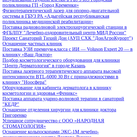
поликлиника ГП «Город Кременки»
Физиотерапевтический лазер для опорно-двигательной
системы в ГБУЗ РА «Адыгейская республиканская
поликлиника медицинской реабилитации»
Поставка радиоволновой электрохирургической станции в
ФГБЛПУ "Лечебно-оздоровительный центр МИД России"
Проект Санаторий Тихий Дон (АУП СХК "ДонАгроКурорт")
Оснащение частных клиник
Поставка УЗИ премиум-класса с ИИ — Voluson Expert 20 — в
клинику «Ваш Доктор»
Подбор косметологического оборудования для клиники
"Центр Дерматология" в городе Казань
Поставка лазерного терапевтического аппарата высокой
интенсивности BTL-6000 30 Вт с принадлежностями в
клинику "Ноосфера"
Оборудование для кабинета дерматолога в клинику
косметологии и здоровья «Феникс»
Поставка аппарата ударно-волновой терапии в санаторий
"КЕДР"
Оснащение отделения хирургии для клиники доктора
Григоренко
Успешное сотрудничество с ООО «НАРОДНАЯ
СТОМАТОЛОГИЯ»
Оснащение кольпоскопами ЭКС-1М лечебно-