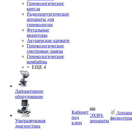
Гинекологические
кресла
Радиохирургические
аппараты для
гинекологии
Фетальные
мониторы
Акушерские кровати
Гинекологические
смотровые лампы
Гинекологические
комбайны
+ ЕЩЕ 4
Лабораторное
оборудование
Кабинет
Аппара
ЭХВЧ-
под
физиотера
Ультразвуковая
аппараты
ключ
диагностика