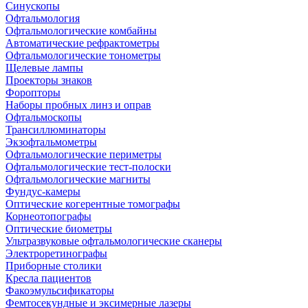
Синускопы
Офтальмология
Офтальмологические комбайны
Автоматические рефрактометры
Офтальмологические тонометры
Щелевые лампы
Проекторы знаков
Форопторы
Наборы пробных линз и оправ
Офтальмоскопы
Трансиллюминаторы
Экзофтальмометры
Офтальмологические периметры
Офтальмологические тест-полоски
Офтальмологические магниты
Фундус-камеры
Оптические когерентные томографы
Корнеотопографы
Оптические биометры
Ультразвуковые офтальмологические сканеры
Электроретинографы
Приборные столики
Кресла пациентов
Факоэмульсификаторы
Фемтосекундные и эксимерные лазеры