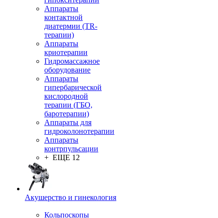
Аппараты
контактной
диатермии (TR-
терапии)
Аппараты
криотерапии
Гидромассажное
оборудование
Аппараты
гипербарической
кислородной
терапии (ГБО,
баротерапии)
Аппараты для
гидроколонотерапии
Аппараты
контрпульсации
+ ЕЩЕ 12
Акушерство и гинекология
Кольпоскопы