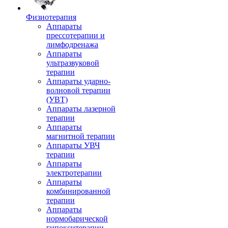
Физиотерапия
Аппараты
прессотерапии и
лимфодренажа
Аппараты
ультразвуковой
терапии
Аппараты ударно-
волновой терапии
(УВТ)
Аппараты лазерной
терапии
Аппараты
магнитной терапии
Аппараты УВЧ
терапии
Аппараты
электротерапии
Аппараты
комбинированной
терапии
Аппараты
нормобарической
гипокситерапии