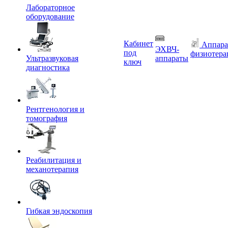
Лабораторное
оборудование
Кабинет
Аппара
ЭХВЧ-
под
физиотера
Ультразвуковая
аппараты
ключ
диагностика
Рентгенология и
томография
Реабилитация и
механотерапия
Гибкая эндоскопия