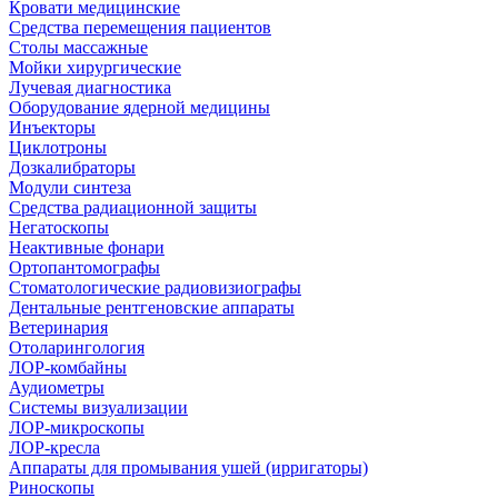
Кровати медицинские
Средства перемещения пациентов
Столы массажные
Мойки хирургические
Лучевая диагностика
Оборудование ядерной медицины
Инъекторы
Циклотроны
Дозкалибраторы
Модули синтеза
Средства радиационной защиты
Негатоскопы
Неактивные фонари
Ортопантомографы
Стоматологические радиовизиографы
Дентальные рентгеновские аппараты
Ветеринария
Отоларингология
ЛОР-комбайны
Аудиометры
Системы визуализации
ЛОР-микроскопы
ЛОР-кресла
Аппараты для промывания ушей (ирригаторы)
Риноскопы