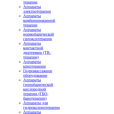
терапии
Аппараты
электротерапии
Аппараты
комбинированной
терапии
Аппараты
нормобарической
гипокситерапии
Аппараты
контактной
диатермии (TR-
терапии)
Аппараты
криотерапии
Гидромассажное
оборудование
Аппараты
гипербарической
кислородной
терапии (ГБО,
баротерапии)
Аппараты для
гидроколонотерапии
Аппараты