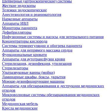
Шейверные (артроскопические) системы
Жесткие эндоскопы
Тележки эндоскопические
Анестезиология и реаниматология
Наркозные аппараты
Аппараты ИВЛ
Мониторы пациента
Дефибрилляторы
Инфузионные системы и насосы для энтерального питания
Концентраторы кислорода
Системы терморегуляции и обогрева пациента
Аппараты для непрямого массажа сердца
Функциональные кровати
Аппараты для аутотрансфузии крови
Стерилизация, дезинфекция, утилизация
Стерилизаторы
Ультразвуковые ванны (мойки)
Ламинарные шкафы, боксы, укрытия
Моюще-дезинфицирующие машины
Аппараты для обеззараживания и деструкции медицинских
отходов
Микроволновые системы обеззараживания медицинских
отходов
Медицинская мебель
Кресла медицинские