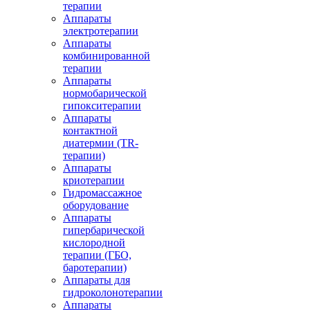
терапии
Аппараты
электротерапии
Аппараты
комбинированной
терапии
Аппараты
нормобарической
гипокситерапии
Аппараты
контактной
диатермии (TR-
терапии)
Аппараты
криотерапии
Гидромассажное
оборудование
Аппараты
гипербарической
кислородной
терапии (ГБО,
баротерапии)
Аппараты для
гидроколонотерапии
Аппараты