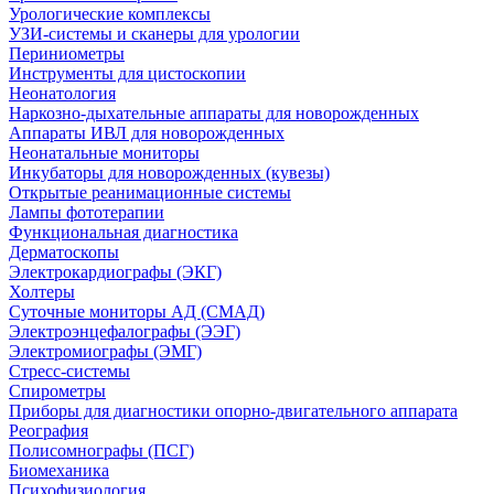
Урологические комплексы
УЗИ-системы и сканеры для урологии
Периниометры
Инструменты для цистоскопии
Неонатология
Наркозно-дыхательные аппараты для новорожденных
Аппараты ИВЛ для новорожденных
Неонатальные мониторы
Инкубаторы для новорожденных (кувезы)
Открытые реанимационные системы
Лампы фототерапии
Функциональная диагностика
Дерматоскопы
Электрокардиографы (ЭКГ)
Холтеры
Суточные мониторы АД (СМАД)
Электроэнцефалографы (ЭЭГ)
Электромиографы (ЭМГ)
Стресс-системы
Спирометры
Приборы для диагностики опорно-двигательного аппарата
Реография
Полисомнографы (ПСГ)
Биомеханика
Психофизиология