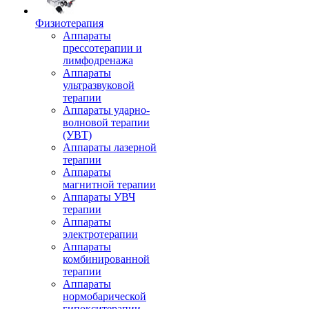
Физиотерапия
Аппараты
прессотерапии и
лимфодренажа
Аппараты
ультразвуковой
терапии
Аппараты ударно-
волновой терапии
(УВТ)
Аппараты лазерной
терапии
Аппараты
магнитной терапии
Аппараты УВЧ
терапии
Аппараты
электротерапии
Аппараты
комбинированной
терапии
Аппараты
нормобарической
гипокситерапии