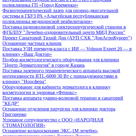
поликлиника ГП «Город Кременки»
Физиотерапевтический лазер для опорно-двигательной
системы в ГБУЗ РА «Адыгейская республиканская
поликлиника медицинской реабилитации»
Поставка радиоволновой электрохирургической станции в
ФГБЛПУ "Лечебно-оздоровительный центр МИД России"
Проект Санаторий Тихий Дон (АУП СХК "ДонАгроКурорт")
Оснащение частных клиник
Поставка УЗИ премиум-класса с ИИ — Voluson Expert 20 — в
клинику «Ваш Доктор»
Подбор косметологического оборудования для клиники
"Центр Дерматология" в городе Казань
Поставка лазерного терапевтического аппарата высокой
интенсивности BTL-6000 30 Вт с принадлежностями в
клинику "Ноосфера"
Оборудование для кабинета дерматолога в клинику
косметологии и здоровья «Феникс»
Поставка аппарата ударно-волновой терапии в санаторий
"КЕДР"
Оснащение отделения хирургии для клиники доктора
Григоренко
Успешное сотрудничество с ООО «НАРОДНАЯ
СТОМАТОЛОГИЯ»
Оснащение кольпоскопами ЭКС-1М лечебно-