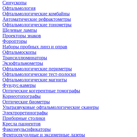
Синускопы
Офтальмология
Офтальмологические комбайны
Автоматические рефрактометры
Офтальмологические тонометры
Щелевые лампы
Проекторы знаков
Форопторы
Наборы пробных линз и оправ
Офтальмоскопы
Трансиллюминаторы
Экзофтальмометры
Офтальмологические периметры
Офтальмологические тест-полоски
Офтальмологические магниты
Фундус-камеры
Оптические когерентные томографы
Корнеотопографы
Оптические биометры
Ультразвуковые офтальмологические сканеры
Электроретинографы
Приборные столики
Кресла пациентов
Факоэмульсификаторы
Фемтосекундные и эксимерные лазеры