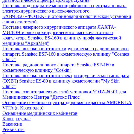
диагностического центра Доктора Дукина
Поставка под открытие многопрофильного центра аппарата
электрохирургического высокочастотного
ЭХВЧ-350-«ФОТЕК» и оториноларингологической установки
с видеосистемой
Поставка лазерного хирургического аппарата ЛАХТА-
МИЛОН и электрохирургического высокочастотного
коагулятора Sensitec ES-160 в клинику профилактической
медицины "АрхиМед"
Поставка высокочастотного хирургического радиоволнового
аппарата Sensitec ESF-160 в косметическую клинику "Cosmes
Clinic"
Поставка радиоволнового аппарата Sensitec ESF-160 в
косметическую клинику "Coskin"
Поставка высокочастотного электрохирургического аппарата
(ЭХВЧ) Sensitec ES-80 в клинику косметологии "My Skin
Clinic"
Поставка озонотерапевтической установки УОТА-60-01 для
Медицинского Центра "Детокс Плюс"
Оснащение семейного центра здоровья и красоты AMORE LA
VITA (г. Краснодар)
Оснащение медицинских кабинетов
Карьера у нас
Вакансии
Реквизиты