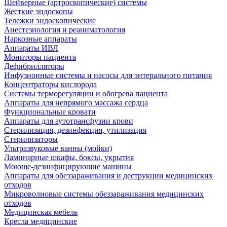
Шейверные (артроскопические) системы
Жесткие эндоскопы
Тележки эндоскопические
Анестезиология и реаниматология
Наркозные аппараты
Аппараты ИВЛ
Мониторы пациента
Дефибрилляторы
Инфузионные системы и насосы для энтерального питания
Концентраторы кислорода
Системы терморегуляции и обогрева пациента
Аппараты для непрямого массажа сердца
Функциональные кровати
Аппараты для аутотрансфузии крови
Стерилизация, дезинфекция, утилизация
Стерилизаторы
Ультразвуковые ванны (мойки)
Ламинарные шкафы, боксы, укрытия
Моюще-дезинфицирующие машины
Аппараты для обеззараживания и деструкции медицинских
отходов
Микроволновые системы обеззараживания медицинских
отходов
Медицинская мебель
Кресла медицинские