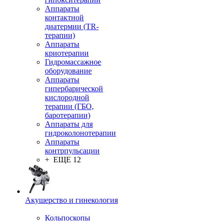
Аппараты
контактной
диатермии (TR-
терапии)
Аппараты
криотерапии
Гидромассажное
оборудование
Аппараты
гипербарической
кислородной
терапии (ГБО,
баротерапии)
Аппараты для
гидроколонотерапии
Аппараты
контрпульсации
+ ЕЩЕ 12
Акушерство и гинекология
Кольпоскопы