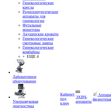
Гинекологические
кресла
Радиохирургические
аппараты для
гинекологии
Фетальные
мониторы
Акушерские кровати
Гинекологические
смотровые лампы
Гинекологические
комбайны
+ ЕЩЕ 4
Лабораторное
оборудование
Кабинет
Аппара
ЭХВЧ-
под
физиотера
Ультразвуковая
аппараты
ключ
диагностика