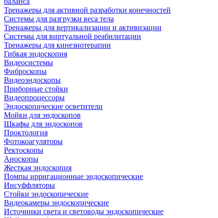
баланса
Тренажеры для активной разработки конечностей
Системы для разгрузки веса тела
Тренажеры для вертикализации и активизации
Системы для виртуальной реабилитации
Тренажеры для кинезиотерапии
Гибкая эндоскопия
Видеосистемы
Фиброскопы
Видеоэндоскопы
Приборные стойки
Видеопроцессоры
Эндоскопические осветители
Мойки для эндоскопов
Шкафы для эндоскопов
Проктология
Фотокоагуляторы
Ректоскопы
Аноскопы
Жесткая эндоскопия
Помпы ирригационные эндоскопические
Инсуффляторы
Стойки эндоскопические
Видеокамеры эндоскопические
Источники света и световоды эндоскопические