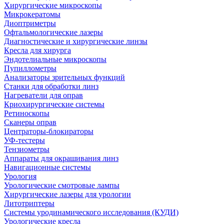
Хирургические микроскопы
Микрокератомы
Диоптриметры
Офтальмологические лазеры
Диагностические и хирургические линзы
Кресла для хирурга
Эндотелиальные микроскопы
Пупиллометры
Анализаторы зрительных функций
Станки для обработки линз
Нагреватели для оправ
Криохирургические системы
Ретиноскопы
Сканеры оправ
Центраторы-блокираторы
УФ-тестеры
Тензиометры
Аппараты для окрашивания линз
Навигационные системы
Урология
Урологические смотровые лампы
Хирургические лазеры для урологии
Литотриптеры
Системы уродинамического исследования (КУДИ)
Урологические кресла