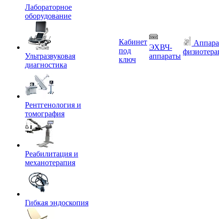
Лабораторное
оборудование
Кабинет
Аппара
ЭХВЧ-
под
физиотера
Ультразвуковая
аппараты
ключ
диагностика
Рентгенология и
томография
Реабилитация и
механотерапия
Гибкая эндоскопия