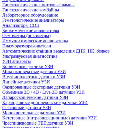
Гинекологические смотровые лампы
Гинекологические комбайны
Лабораторное оборудование
Гематологические анализаторы
Анализаторы СОЭ
Биохимические анализаторы
Осмометры (онкометры)
Иммунохимические анализаторы
Плазморазмораживатели
Автоматические станции выделения ДНК, НК, белков
Ультразвуковая диагностика
УЗИ аппараты
Конвексные датчики УЗИ
Микроконвексные датчики УЗИ
Внутриполостные датчики УЗИ
Линейные датчики УЗИ
Фазированные секторные датчики УЗИ
Объемные 3D / 4D / Live-3D датчики УЗИ
Лапароскопические датчики УЗИ
Карандашные допплеровские датчики УЗИ
Секторные датчики УЗИ
Монокристальные датчики УЗИ
Катетерные (интраоперационные) датчики УЗИ
Чреспищеводные TEE датчики УЗИ