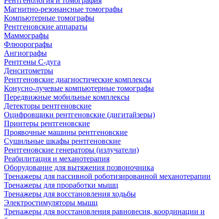
Рентгенология и томография
Магнитно-резонансные томографы
Компьютерные томографы
Рентгеновские аппараты
Маммографы
Флюорографы
Ангиографы
Рентгены С-дуга
Денситометры
Рентгеновские диагностические комплексы
Конусно-лучевые компьютерные томографы
Передвижные мобильные комплексы
Детекторы рентгеновские
Оцифровщики рентгеновские (дигитайзеры)
Принтеры рентгеновские
Проявочные машины рентгеновские
Сушильные шкафы рентгеновские
Рентгеновские генераторы (излучатели)
Реабилитация и механотерапия
Оборудование для вытяжения позвоночника
Тренажеры для пассивной роботизированной механотерапии
Тренажеры для проработки мышц
Тренажеры для восстановления ходьбы
Электростимуляторы мышц
Тренажеры для восстановления равновесия, координации и