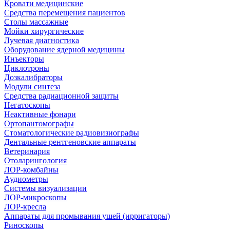
Кровати медицинские
Средства перемещения пациентов
Столы массажные
Мойки хирургические
Лучевая диагностика
Оборудование ядерной медицины
Инъекторы
Циклотроны
Дозкалибраторы
Модули синтеза
Средства радиационной защиты
Негатоскопы
Неактивные фонари
Ортопантомографы
Стоматологические радиовизиографы
Дентальные рентгеновские аппараты
Ветеринария
Отоларингология
ЛОР-комбайны
Аудиометры
Системы визуализации
ЛОР-микроскопы
ЛОР-кресла
Аппараты для промывания ушей (ирригаторы)
Риноскопы