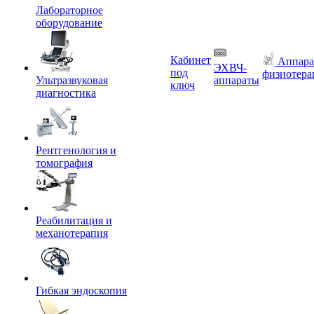
Лабораторное
оборудование
Кабинет
Аппара
ЭХВЧ-
под
физиотера
Ультразвуковая
аппараты
ключ
диагностика
Рентгенология и
томография
Реабилитация и
механотерапия
Гибкая эндоскопия