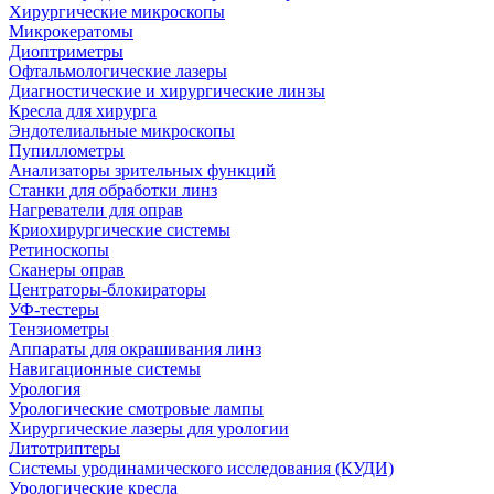
Хирургические микроскопы
Микрокератомы
Диоптриметры
Офтальмологические лазеры
Диагностические и хирургические линзы
Кресла для хирурга
Эндотелиальные микроскопы
Пупиллометры
Анализаторы зрительных функций
Станки для обработки линз
Нагреватели для оправ
Криохирургические системы
Ретиноскопы
Сканеры оправ
Центраторы-блокираторы
УФ-тестеры
Тензиометры
Аппараты для окрашивания линз
Навигационные системы
Урология
Урологические смотровые лампы
Хирургические лазеры для урологии
Литотриптеры
Системы уродинамического исследования (КУДИ)
Урологические кресла