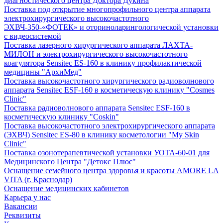
диагностического центра Доктора Дукина
Поставка под открытие многопрофильного центра аппарата
электрохирургического высокочастотного
ЭХВЧ-350-«ФОТЕК» и оториноларингологической установки
с видеосистемой
Поставка лазерного хирургического аппарата ЛАХТА-
МИЛОН и электрохирургического высокочастотного
коагулятора Sensitec ES-160 в клинику профилактической
медицины "АрхиМед"
Поставка высокочастотного хирургического радиоволнового
аппарата Sensitec ESF-160 в косметическую клинику "Cosmes
Clinic"
Поставка радиоволнового аппарата Sensitec ESF-160 в
косметическую клинику "Coskin"
Поставка высокочастотного электрохирургического аппарата
(ЭХВЧ) Sensitec ES-80 в клинику косметологии "My Skin
Clinic"
Поставка озонотерапевтической установки УОТА-60-01 для
Медицинского Центра "Детокс Плюс"
Оснащение семейного центра здоровья и красоты AMORE LA
VITA (г. Краснодар)
Оснащение медицинских кабинетов
Карьера у нас
Вакансии
Реквизиты