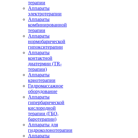
терапии
Аппараты
электротерапии
Аппараты
комбинированной
терапии
Аппараты
нормобарической
гипокситерапии
Аппараты
контактной
диатермии (TR-
терапии)
Аппараты
криотерапии
Гидромассажное
оборудование
Аппараты
гипербарической
кислородной
терапии (ГБО,
баротерапии)
Аппараты для
гидроколонотерапии
Аппараты