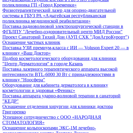
поликлиника ГП «Город Кременки»
Физиотерапевтический лазер для опорно-двигательной
системы в ГБУЗ РА «Адыгейская республиканская
поликлиника медицинской реабилитации»
Поставка радиоволновой электрохирургической станции в
ФГБЛПУ "Лечебно-оздоровительный центр МИД России"
Проект Санаторий Тихий Дон (АУП СХК "ДонАгроКурорт")
Оснащение частных клиник
Поставка УЗИ премиум-класса с ИИ — Voluson Expert 20 — в
клинику «Ваш Доктор»
Подбор косметологического оборудования для клиники
"Центр Дерматология" в городе Казань
Поставка лазерного терапевтического аппарата высокой
интенсивности BTL-6000 30 Вт с принадлежностями в
клинику "Ноосфера"
Оборудование для кабинета дерматолога в клинику
косметологии и здоровья «Феникс»
Поставка аппарата ударно-волновой терапии в санаторий
"КЕДР"
Оснащение отделения хирургии для клиники доктора
Григоренко
Успешное сотрудничество с ООО «НАРОДНАЯ
СТОМАТОЛОГИЯ»
Оснащение кольпоскопами ЭКС-1М лечебно-