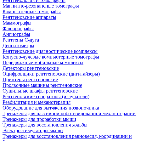
Рентгенология и томография
Магнитно-резонансные томографы
Компьютерные томографы
Рентгеновские аппараты
Маммографы
Флюорографы
Ангиографы
Рентгены С-дуга
Денситометры
Рентгеновские диагностические комплексы
Конусно-лучевые компьютерные томографы
Передвижные мобильные комплексы
Детекторы рентгеновские
Оцифровщики рентгеновские (дигитайзеры)
Принтеры рентгеновские
Проявочные машины рентгеновские
Сушильные шкафы рентгеновские
Рентгеновские генераторы (излучатели)
Реабилитация и механотерапия
Оборудование для вытяжения позвоночника
Тренажеры для пассивной роботизированной механотерапии
Тренажеры для проработки мышц
Тренажеры для восстановления ходьбы
Электростимуляторы мышц
Тренажеры для восстановления равновесия, координации и