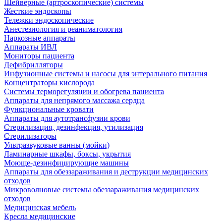
Шейверные (артроскопические) системы
Жесткие эндоскопы
Тележки эндоскопические
Анестезиология и реаниматология
Наркозные аппараты
Аппараты ИВЛ
Мониторы пациента
Дефибрилляторы
Инфузионные системы и насосы для энтерального питания
Концентраторы кислорода
Системы терморегуляции и обогрева пациента
Аппараты для непрямого массажа сердца
Функциональные кровати
Аппараты для аутотрансфузии крови
Стерилизация, дезинфекция, утилизация
Стерилизаторы
Ультразвуковые ванны (мойки)
Ламинарные шкафы, боксы, укрытия
Моюще-дезинфицирующие машины
Аппараты для обеззараживания и деструкции медицинских
отходов
Микроволновые системы обеззараживания медицинских
отходов
Медицинская мебель
Кресла медицинские