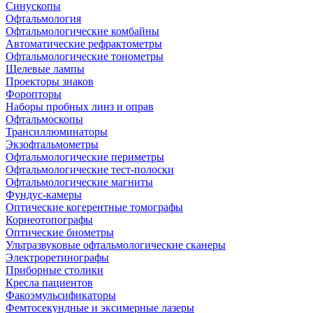
Синускопы
Офтальмология
Офтальмологические комбайны
Автоматические рефрактометры
Офтальмологические тонометры
Щелевые лампы
Проекторы знаков
Форопторы
Наборы пробных линз и оправ
Офтальмоскопы
Трансиллюминаторы
Экзофтальмометры
Офтальмологические периметры
Офтальмологические тест-полоски
Офтальмологические магниты
Фундус-камеры
Оптические когерентные томографы
Корнеотопографы
Оптические биометры
Ультразвуковые офтальмологические сканеры
Электроретинографы
Приборные столики
Кресла пациентов
Факоэмульсификаторы
Фемтосекундные и эксимерные лазеры