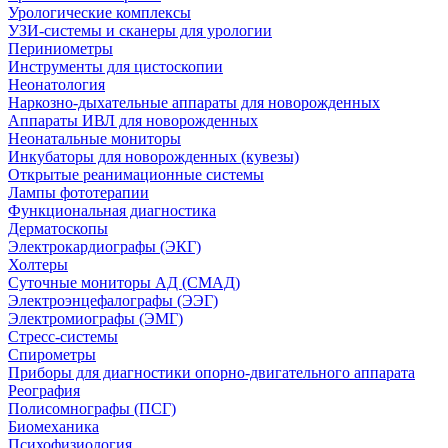
Урологические комплексы
УЗИ-системы и сканеры для урологии
Периниометры
Инструменты для цистоскопии
Неонатология
Наркозно-дыхательные аппараты для новорожденных
Аппараты ИВЛ для новорожденных
Неонатальные мониторы
Инкубаторы для новорожденных (кувезы)
Открытые реанимационные системы
Лампы фототерапии
Функциональная диагностика
Дерматоскопы
Электрокардиографы (ЭКГ)
Холтеры
Суточные мониторы АД (СМАД)
Электроэнцефалографы (ЭЭГ)
Электромиографы (ЭМГ)
Стресс-системы
Спирометры
Приборы для диагностики опорно-двигательного аппарата
Реография
Полисомнографы (ПСГ)
Биомеханика
Психофизиология