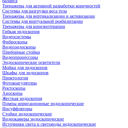
баланса
Тренажеры для активной разработки конечностей
Системы для разгрузки веса тела
Тренажеры для вертикализации и активизации
Системы для виртуальной реабилитации
Тренажеры для кинезиотерапии
Гибкая эндоскопия
Видеосистемы
Фиброскопы
Видеоэндоскопы
Приборные стойки
Видеопроцессоры
Эндоскопические осветители
Мойки для эндоскопов
Шкафы для эндоскопов
Проктология
Фотокоагуляторы
Ректоскопы
Аноскопы
Жесткая эндоскопия
Помпы ирригационные эндоскопические
Инсуффляторы
Стойки эндоскопические
Видеокамеры эндоскопические
Источники света и световоды эндоскопические