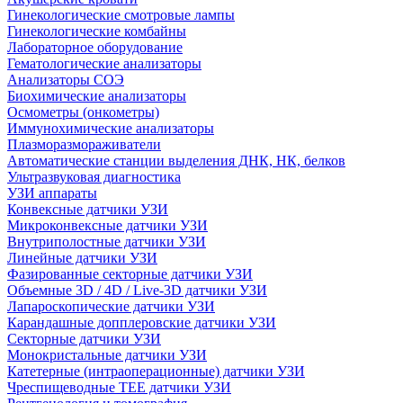
Гинекологические смотровые лампы
Гинекологические комбайны
Лабораторное оборудование
Гематологические анализаторы
Анализаторы СОЭ
Биохимические анализаторы
Осмометры (онкометры)
Иммунохимические анализаторы
Плазморазмораживатели
Автоматические станции выделения ДНК, НК, белков
Ультразвуковая диагностика
УЗИ аппараты
Конвексные датчики УЗИ
Микроконвексные датчики УЗИ
Внутриполостные датчики УЗИ
Линейные датчики УЗИ
Фазированные секторные датчики УЗИ
Объемные 3D / 4D / Live-3D датчики УЗИ
Лапароскопические датчики УЗИ
Карандашные допплеровские датчики УЗИ
Секторные датчики УЗИ
Монокристальные датчики УЗИ
Катетерные (интраоперационные) датчики УЗИ
Чреспищеводные TEE датчики УЗИ