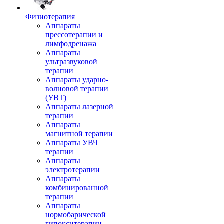
Физиотерапия
Аппараты
прессотерапии и
лимфодренажа
Аппараты
ультразвуковой
терапии
Аппараты ударно-
волновой терапии
(УВТ)
Аппараты лазерной
терапии
Аппараты
магнитной терапии
Аппараты УВЧ
терапии
Аппараты
электротерапии
Аппараты
комбинированной
терапии
Аппараты
нормобарической
гипокситерапии