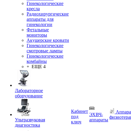
Гинекологические
кресла
Радиохирургические
аппараты для
гинекологии
Фетальные
мониторы
Акушерские кровати
Гинекологические
смотровые лампы
Гинекологические
комбайны
+ ЕЩЕ 4
Лабораторное
оборудование
Кабинет
Аппара
ЭХВЧ-
под
физиотера
Ультразвуковая
аппараты
ключ
диагностика