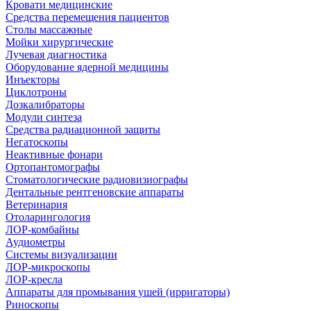
Кровати медицинские
Средства перемещения пациентов
Столы массажные
Мойки хирургические
Лучевая диагностика
Оборудование ядерной медицины
Инъекторы
Циклотроны
Дозкалибраторы
Модули синтеза
Средства радиационной защиты
Негатоскопы
Неактивные фонари
Ортопантомографы
Стоматологические радиовизиографы
Дентальные рентгеновские аппараты
Ветеринария
Отоларингология
ЛОР-комбайны
Аудиометры
Системы визуализации
ЛОР-микроскопы
ЛОР-кресла
Аппараты для промывания ушей (ирригаторы)
Риноскопы