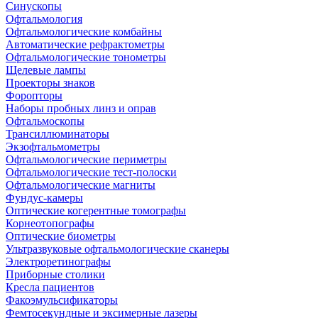
Синускопы
Офтальмология
Офтальмологические комбайны
Автоматические рефрактометры
Офтальмологические тонометры
Щелевые лампы
Проекторы знаков
Форопторы
Наборы пробных линз и оправ
Офтальмоскопы
Трансиллюминаторы
Экзофтальмометры
Офтальмологические периметры
Офтальмологические тест-полоски
Офтальмологические магниты
Фундус-камеры
Оптические когерентные томографы
Корнеотопографы
Оптические биометры
Ультразвуковые офтальмологические сканеры
Электроретинографы
Приборные столики
Кресла пациентов
Факоэмульсификаторы
Фемтосекундные и эксимерные лазеры