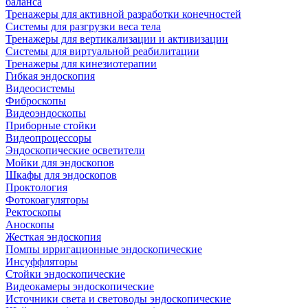
баланса
Тренажеры для активной разработки конечностей
Системы для разгрузки веса тела
Тренажеры для вертикализации и активизации
Системы для виртуальной реабилитации
Тренажеры для кинезиотерапии
Гибкая эндоскопия
Видеосистемы
Фиброскопы
Видеоэндоскопы
Приборные стойки
Видеопроцессоры
Эндоскопические осветители
Мойки для эндоскопов
Шкафы для эндоскопов
Проктология
Фотокоагуляторы
Ректоскопы
Аноскопы
Жесткая эндоскопия
Помпы ирригационные эндоскопические
Инсуффляторы
Стойки эндоскопические
Видеокамеры эндоскопические
Источники света и световоды эндоскопические