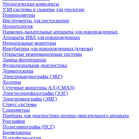
Урологические комплексы
УЗИ-системы и сканеры для урологии
Периниометры
Инструменты для цистоскопии
Неонатология
Наркозно-дыхательные аппараты для новорожденных
Аппараты ИВЛ для новорожденных
Неонатальные мониторы
Инкубаторы для новорожденных (кувезы)
Открытые реанимационные системы
Лампы фототерапии
Функциональная диагностика
Дерматоскопы
Электрокардиографы (ЭКГ)
Холтеры
Суточные мониторы АД (СМАД)
Электроэнцефалографы (ЭЭГ)
Электромиографы (ЭМГ)
Стресс-системы
Спирометры
Приборы для диагностики опорно-двигательного аппарата
Реография
Полисомнографы (ПСГ)
Биомеханика
Психофизиология