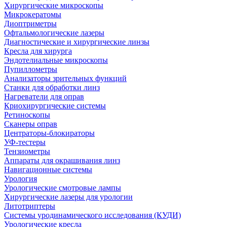
Хирургические микроскопы
Микрокератомы
Диоптриметры
Офтальмологические лазеры
Диагностические и хирургические линзы
Кресла для хирурга
Эндотелиальные микроскопы
Пупиллометры
Анализаторы зрительных функций
Станки для обработки линз
Нагреватели для оправ
Криохирургические системы
Ретиноскопы
Сканеры оправ
Центраторы-блокираторы
УФ-тестеры
Тензиометры
Аппараты для окрашивания линз
Навигационные системы
Урология
Урологические смотровые лампы
Хирургические лазеры для урологии
Литотриптеры
Системы уродинамического исследования (КУДИ)
Урологические кресла