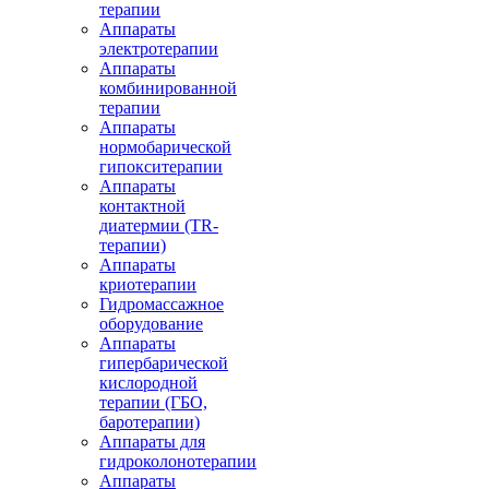
терапии
Аппараты
электротерапии
Аппараты
комбинированной
терапии
Аппараты
нормобарической
гипокситерапии
Аппараты
контактной
диатермии (TR-
терапии)
Аппараты
криотерапии
Гидромассажное
оборудование
Аппараты
гипербарической
кислородной
терапии (ГБО,
баротерапии)
Аппараты для
гидроколонотерапии
Аппараты