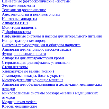
Шейверные (артроскопические) системы
Жесткие эндоскопы
Тележки эндоскопические
Анестезиология и реаниматология
Наркозные аппараты
Аппараты ИВЛ
Мониторы пациента
Дефибрилляторы
Инфузионные системы и насосы для энтерального питания
Концентраторы кислорода
Системы терморегуляции и обогрева пациента
Аппараты для непрямого массажа сердца
Функциональные кровати
Аппараты для аутотрансфузии крови
Стерилизация, дезинфекция, утилизация
Стерилизаторы
Ультразвуковые ванны (мойки)
Ламинарные шкафы, боксы, укрытия
Моюще-дезинфицирующие машины
Аппараты для обеззараживания и деструкции медицинских
отходов
Микроволновые системы обеззараживания медицинских
отходов
Медицинская мебель
Кресла медицинские