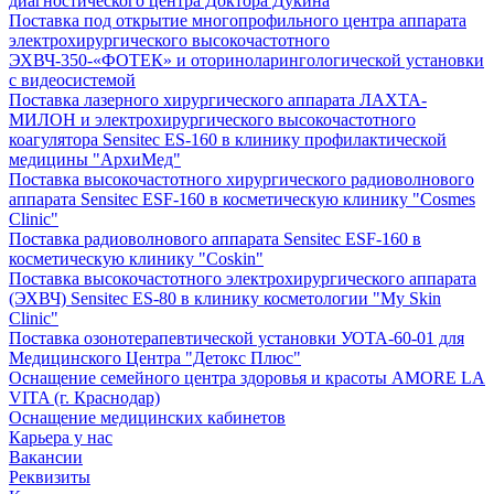
диагностического центра Доктора Дукина
Поставка под открытие многопрофильного центра аппарата
электрохирургического высокочастотного
ЭХВЧ-350-«ФОТЕК» и оториноларингологической установки
с видеосистемой
Поставка лазерного хирургического аппарата ЛАХТА-
МИЛОН и электрохирургического высокочастотного
коагулятора Sensitec ES-160 в клинику профилактической
медицины "АрхиМед"
Поставка высокочастотного хирургического радиоволнового
аппарата Sensitec ESF-160 в косметическую клинику "Cosmes
Clinic"
Поставка радиоволнового аппарата Sensitec ESF-160 в
косметическую клинику "Coskin"
Поставка высокочастотного электрохирургического аппарата
(ЭХВЧ) Sensitec ES-80 в клинику косметологии "My Skin
Clinic"
Поставка озонотерапевтической установки УОТА-60-01 для
Медицинского Центра "Детокс Плюс"
Оснащение семейного центра здоровья и красоты AMORE LA
VITA (г. Краснодар)
Оснащение медицинских кабинетов
Карьера у нас
Вакансии
Реквизиты