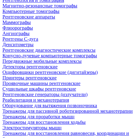
Рентгенология и томография
Магнитно-резонансные томографы
Компьютерные томографы
Рентгеновские аппараты
Маммографы
Флюорографы
Ангиографы
Рентгены С-дуга
Денситометры
Рентгеновские диагностические комплексы
Конусно-лучевые компьютерные томографы
Передвижные мобильные комплексы
Детекторы рентгеновские
Оцифровщики рентгеновские (дигитайзеры)
Принтеры рентгеновские
Проявочные машины рентгеновские
Сушильные шкафы рентгеновские
Рентгеновские генераторы (излучатели)
Реабилитация и механотерапия
Оборудование для вытяжения позвоночника
Тренажеры для пассивной роботизированной механотерапии
Тренажеры для проработки мышц
Тренажеры для восстановления ходьбы
Электростимуляторы мышц
Тренажеры для восстановления равновесия, координации и