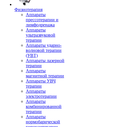
Физиотерапия
Аппараты
прессотерапии и
лимфодренажа
Аппараты
ультразвуковой
терапии
Аппараты ударно-
волновой терапии
(УВТ)
Аппараты лазерной
терапии
Аппараты
магнитной терапии
Аппараты УВЧ
терапии
Аппараты
электротерапии
Аппараты
комбинированной
терапии
Аппараты
нормобарической
гипокситерапии