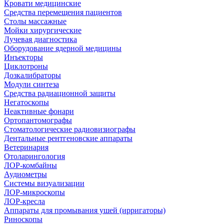
Кровати медицинские
Средства перемещения пациентов
Столы массажные
Мойки хирургические
Лучевая диагностика
Оборудование ядерной медицины
Инъекторы
Циклотроны
Дозкалибраторы
Модули синтеза
Средства радиационной защиты
Негатоскопы
Неактивные фонари
Ортопантомографы
Стоматологические радиовизиографы
Дентальные рентгеновские аппараты
Ветеринария
Отоларингология
ЛОР-комбайны
Аудиометры
Системы визуализации
ЛОР-микроскопы
ЛОР-кресла
Аппараты для промывания ушей (ирригаторы)
Риноскопы