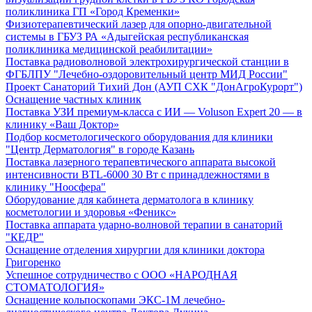
поликлиника ГП «Город Кременки»
Физиотерапевтический лазер для опорно-двигательной
системы в ГБУЗ РА «Адыгейская республиканская
поликлиника медицинской реабилитации»
Поставка радиоволновой электрохирургической станции в
ФГБЛПУ "Лечебно-оздоровительный центр МИД России"
Проект Санаторий Тихий Дон (АУП СХК "ДонАгроКурорт")
Оснащение частных клиник
Поставка УЗИ премиум-класса с ИИ — Voluson Expert 20 — в
клинику «Ваш Доктор»
Подбор косметологического оборудования для клиники
"Центр Дерматология" в городе Казань
Поставка лазерного терапевтического аппарата высокой
интенсивности BTL-6000 30 Вт с принадлежностями в
клинику "Ноосфера"
Оборудование для кабинета дерматолога в клинику
косметологии и здоровья «Феникс»
Поставка аппарата ударно-волновой терапии в санаторий
"КЕДР"
Оснащение отделения хирургии для клиники доктора
Григоренко
Успешное сотрудничество с ООО «НАРОДНАЯ
СТОМАТОЛОГИЯ»
Оснащение кольпоскопами ЭКС-1М лечебно-