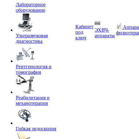
Лабораторное
оборудование
Кабинет
Аппара
ЭХВЧ-
под
физиотера
Ультразвуковая
аппараты
ключ
диагностика
Рентгенология и
томография
Реабилитация и
механотерапия
Гибкая эндоскопия