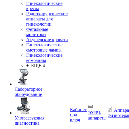
Гинекологические
кресла
Радиохирургические
аппараты для
гинекологии
Фетальные
мониторы
Акушерские кровати
Гинекологические
смотровые лампы
Гинекологические
комбайны
+ ЕЩЕ 4
Лабораторное
оборудование
Кабинет
Аппара
ЭХВЧ-
под
физиотера
Ультразвуковая
аппараты
ключ
диагностика