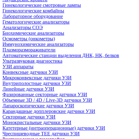
Гинекологические смотровые лампы
Гинекологические комбайны
Лабораторное оборудование
Гематологические анализаторы
Анализаторы СОЭ
Биохимические анализаторы
Осмометры (онкометры)
Иммунохимические анализаторы
Плазморазмораживатели
Автоматические станции выделения ДНК, НК, белков
Ультразвуковая диагностика
УЗИ аппараты
Конвексные датчики УЗИ
Микроконвексные датчики УЗИ
Внутриполостные датчики УЗИ
Линейные датчики УЗИ
Фазированные секторные датчики УЗИ
Объемные 3D / 4D / Live-3D датчики УЗИ
Лапароскопические датчики УЗИ
Карандашные допплеровские датчики УЗИ
Секторные датчики УЗИ
Монокристальные датчики УЗИ
Катетерные (интраоперационные) датчики УЗИ
Чреспищеводные TEE датчики УЗИ