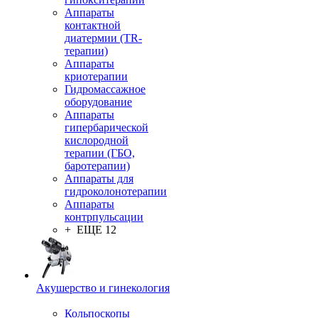
Аппараты
контактной
диатермии (TR-
терапии)
Аппараты
криотерапии
Гидромассажное
оборудование
Аппараты
гипербарической
кислородной
терапии (ГБО,
баротерапии)
Аппараты для
гидроколонотерапии
Аппараты
контрпульсации
+ ЕЩЕ 12
Акушерство и гинекология
Кольпоскопы