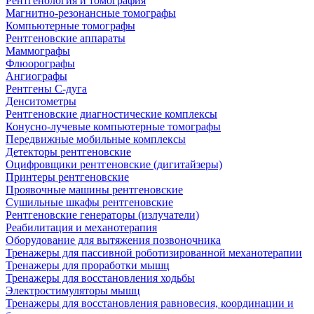
Рентгенология и томография
Магнитно-резонансные томографы
Компьютерные томографы
Рентгеновские аппараты
Маммографы
Флюорографы
Ангиографы
Рентгены С-дуга
Денситометры
Рентгеновские диагностические комплексы
Конусно-лучевые компьютерные томографы
Передвижные мобильные комплексы
Детекторы рентгеновские
Оцифровщики рентгеновские (дигитайзеры)
Принтеры рентгеновские
Проявочные машины рентгеновские
Сушильные шкафы рентгеновские
Рентгеновские генераторы (излучатели)
Реабилитация и механотерапия
Оборудование для вытяжения позвоночника
Тренажеры для пассивной роботизированной механотерапии
Тренажеры для проработки мышц
Тренажеры для восстановления ходьбы
Электростимуляторы мышц
Тренажеры для восстановления равновесия, координации и