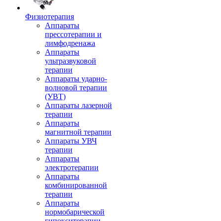
Физиотерапия
Аппараты
прессотерапии и
лимфодренажа
Аппараты
ультразвуковой
терапии
Аппараты ударно-
волновой терапии
(УВТ)
Аппараты лазерной
терапии
Аппараты
магнитной терапии
Аппараты УВЧ
терапии
Аппараты
электротерапии
Аппараты
комбинированной
терапии
Аппараты
нормобарической
гипокситерапии