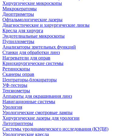
Хирургические микроскопы
Микрокератомы
Диоптриметры
Офтальмологические лазеры
Диагностические и хирургические линзы
Кресла для хирурга
Эндотелиальные микроскопы
Пупиллометры
Анализаторы зрительных функций
Станки для обработки линз
Нагреватели для оправ
Криохирургические системы
Ретиноскопы
Сканеры оправ
Центраторы-блокираторы
УФ-тестеры
Тензиометры
Аппараты для окрашивания линз
Навигационные системы
Урология
Урологические смотровые лампы
Хирургические лазеры для урологии
Литотриптеры
Системы уродинамического исследования (КУДИ)
Урологические кресла