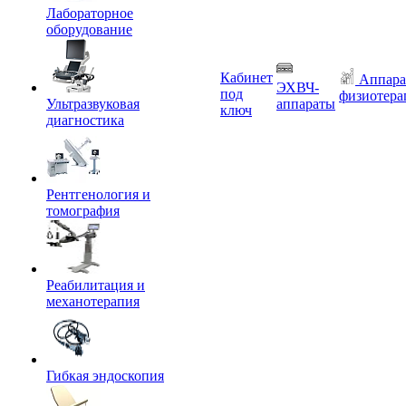
Лабораторное
оборудование
Кабинет
Аппара
ЭХВЧ-
под
физиотера
Ультразвуковая
аппараты
ключ
диагностика
Рентгенология и
томография
Реабилитация и
механотерапия
Гибкая эндоскопия