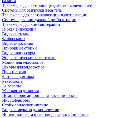
баланса
Тренажеры для активной разработки конечностей
Системы для разгрузки веса тела
Тренажеры для вертикализации и активизации
Системы для виртуальной реабилитации
Тренажеры для кинезиотерапии
Гибкая эндоскопия
Видеосистемы
Фиброскопы
Видеоэндоскопы
Приборные стойки
Видеопроцессоры
Эндоскопические осветители
Мойки для эндоскопов
Шкафы для эндоскопов
Проктология
Фотокоагуляторы
Ректоскопы
Аноскопы
Жесткая эндоскопия
Помпы ирригационные эндоскопические
Инсуффляторы
Стойки эндоскопические
Видеокамеры эндоскопические
Источники света и световоды эндоскопические