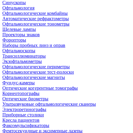
Синускопы
Офтальмология
Офтальмологические комбайны
Автоматические рефрактометры
Офтальмологические тонометры
Щелевые лампы
Проекторы знаков
Форопторы
Наборы пробных линз и оправ
Офтальмоскопы
Трансиллюминаторы
Экзофтальмометры
Офтальмологические периметры
Офтальмологические тест-полоски
Офтальмологические магниты
Фундус-камеры
Оптические когерентные томографы
Корнеотопографы
Оптические биометры
Ультразвуковые офтальмологические сканеры
Электроретинографы
Приборные столики
Кресла пациентов
Факоэмульсификаторы
Фемтосекундные и эксимерные лазеры