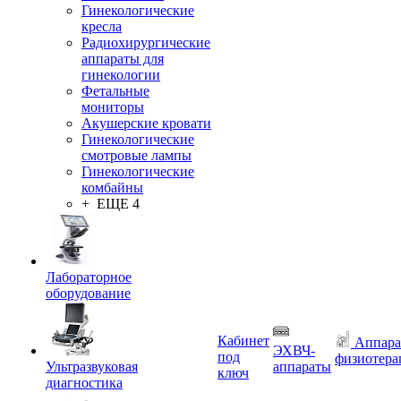
Гинекологические
кресла
Радиохирургические
аппараты для
гинекологии
Фетальные
мониторы
Акушерские кровати
Гинекологические
смотровые лампы
Гинекологические
комбайны
+ ЕЩЕ 4
Лабораторное
оборудование
Кабинет
Аппара
ЭХВЧ-
под
физиотера
Ультразвуковая
аппараты
ключ
диагностика