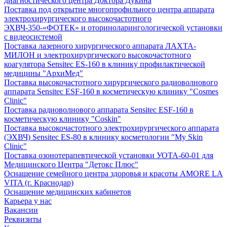
диагностического центра Доктора Дукина
Поставка под открытие многопрофильного центра аппарата
электрохирургического высокочастотного
ЭХВЧ-350-«ФОТЕК» и оториноларингологической установки
с видеосистемой
Поставка лазерного хирургического аппарата ЛАХТА-
МИЛОН и электрохирургического высокочастотного
коагулятора Sensitec ES-160 в клинику профилактической
медицины "АрхиМед"
Поставка высокочастотного хирургического радиоволнового
аппарата Sensitec ESF-160 в косметическую клинику "Cosmes
Clinic"
Поставка радиоволнового аппарата Sensitec ESF-160 в
косметическую клинику "Coskin"
Поставка высокочастотного электрохирургического аппарата
(ЭХВЧ) Sensitec ES-80 в клинику косметологии "My Skin
Clinic"
Поставка озонотерапевтической установки УОТА-60-01 для
Медицинского Центра "Детокс Плюс"
Оснащение семейного центра здоровья и красоты AMORE LA
VITA (г. Краснодар)
Оснащение медицинских кабинетов
Карьера у нас
Вакансии
Реквизиты