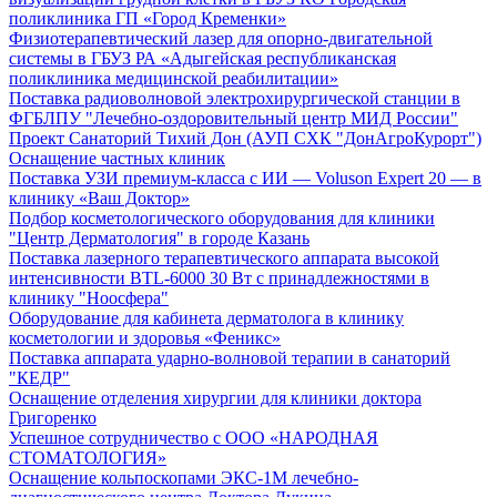
поликлиника ГП «Город Кременки»
Физиотерапевтический лазер для опорно-двигательной
системы в ГБУЗ РА «Адыгейская республиканская
поликлиника медицинской реабилитации»
Поставка радиоволновой электрохирургической станции в
ФГБЛПУ "Лечебно-оздоровительный центр МИД России"
Проект Санаторий Тихий Дон (АУП СХК "ДонАгроКурорт")
Оснащение частных клиник
Поставка УЗИ премиум-класса с ИИ — Voluson Expert 20 — в
клинику «Ваш Доктор»
Подбор косметологического оборудования для клиники
"Центр Дерматология" в городе Казань
Поставка лазерного терапевтического аппарата высокой
интенсивности BTL-6000 30 Вт с принадлежностями в
клинику "Ноосфера"
Оборудование для кабинета дерматолога в клинику
косметологии и здоровья «Феникс»
Поставка аппарата ударно-волновой терапии в санаторий
"КЕДР"
Оснащение отделения хирургии для клиники доктора
Григоренко
Успешное сотрудничество с ООО «НАРОДНАЯ
СТОМАТОЛОГИЯ»
Оснащение кольпоскопами ЭКС-1М лечебно-