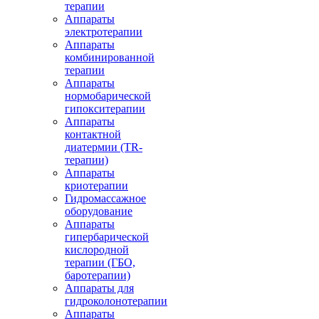
терапии
Аппараты
электротерапии
Аппараты
комбинированной
терапии
Аппараты
нормобарической
гипокситерапии
Аппараты
контактной
диатермии (TR-
терапии)
Аппараты
криотерапии
Гидромассажное
оборудование
Аппараты
гипербарической
кислородной
терапии (ГБО,
баротерапии)
Аппараты для
гидроколонотерапии
Аппараты