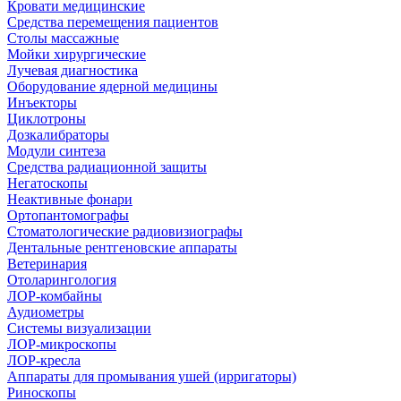
Кровати медицинские
Средства перемещения пациентов
Столы массажные
Мойки хирургические
Лучевая диагностика
Оборудование ядерной медицины
Инъекторы
Циклотроны
Дозкалибраторы
Модули синтеза
Средства радиационной защиты
Негатоскопы
Неактивные фонари
Ортопантомографы
Стоматологические радиовизиографы
Дентальные рентгеновские аппараты
Ветеринария
Отоларингология
ЛОР-комбайны
Аудиометры
Системы визуализации
ЛОР-микроскопы
ЛОР-кресла
Аппараты для промывания ушей (ирригаторы)
Риноскопы