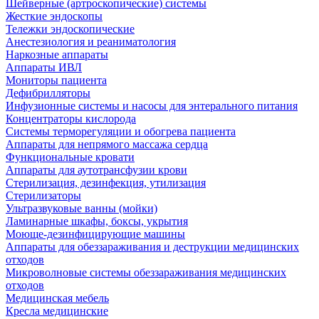
Шейверные (артроскопические) системы
Жесткие эндоскопы
Тележки эндоскопические
Анестезиология и реаниматология
Наркозные аппараты
Аппараты ИВЛ
Мониторы пациента
Дефибрилляторы
Инфузионные системы и насосы для энтерального питания
Концентраторы кислорода
Системы терморегуляции и обогрева пациента
Аппараты для непрямого массажа сердца
Функциональные кровати
Аппараты для аутотрансфузии крови
Стерилизация, дезинфекция, утилизация
Стерилизаторы
Ультразвуковые ванны (мойки)
Ламинарные шкафы, боксы, укрытия
Моюще-дезинфицирующие машины
Аппараты для обеззараживания и деструкции медицинских
отходов
Микроволновые системы обеззараживания медицинских
отходов
Медицинская мебель
Кресла медицинские