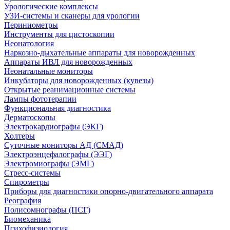
Урологические комплексы
УЗИ-системы и сканеры для урологии
Периниометры
Инструменты для цистоскопии
Неонатология
Наркозно-дыхательные аппараты для новорожденных
Аппараты ИВЛ для новорожденных
Неонатальные мониторы
Инкубаторы для новорожденных (кувезы)
Открытые реанимационные системы
Лампы фототерапии
Функциональная диагностика
Дерматоскопы
Электрокардиографы (ЭКГ)
Холтеры
Суточные мониторы АД (СМАД)
Электроэнцефалографы (ЭЭГ)
Электромиографы (ЭМГ)
Стресс-системы
Спирометры
Приборы для диагностики опорно-двигательного аппарата
Реография
Полисомнографы (ПСГ)
Биомеханика
Психофизиология