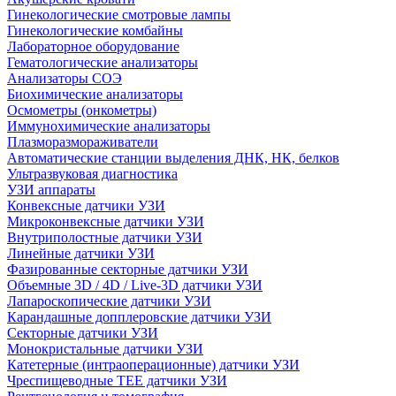
Гинекологические смотровые лампы
Гинекологические комбайны
Лабораторное оборудование
Гематологические анализаторы
Анализаторы СОЭ
Биохимические анализаторы
Осмометры (онкометры)
Иммунохимические анализаторы
Плазморазмораживатели
Автоматические станции выделения ДНК, НК, белков
Ультразвуковая диагностика
УЗИ аппараты
Конвексные датчики УЗИ
Микроконвексные датчики УЗИ
Внутриполостные датчики УЗИ
Линейные датчики УЗИ
Фазированные секторные датчики УЗИ
Объемные 3D / 4D / Live-3D датчики УЗИ
Лапароскопические датчики УЗИ
Карандашные допплеровские датчики УЗИ
Секторные датчики УЗИ
Монокристальные датчики УЗИ
Катетерные (интраоперационные) датчики УЗИ
Чреспищеводные TEE датчики УЗИ