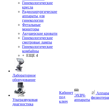
Гинекологические
кресла
Радиохирургические
аппараты для
гинекологии
Фетальные
мониторы
Акушерские кровати
Гинекологические
смотровые лампы
Гинекологические
комбайны
+ ЕЩЕ 4
Лабораторное
оборудование
Кабинет
Аппара
ЭХВЧ-
под
физиотера
Ультразвуковая
аппараты
ключ
диагностика