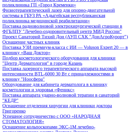
поликлиника ГП «Город Кременки»
Физиотерапевтический лазер для опорно-двигательной
системы в ГБУЗ РА «Адыгейская республиканская
поликлиника медицинской реабилитации»
Поставка радиоволновой электрохирургической станции в
ФГБЛПУ "Лечебно-оздоровительный центр МИД России"
Проект Санаторий Тихий Дон (АУП СХК "ДонАгроКурорт")
Оснащение частных клиник
Поставка УЗИ премиум-класса с ИИ — Voluson Expert 20 — в
клинику «Ваш Доктор»
Подбор косметологического оборудования для клиники
"Центр Дерматология" в городе Казань
Поставка лазерного терапевтического аппарата высокой
интенсивности BTL-6000 30 Вт с принадлежностями в
клинику "Ноосфера"
Оборудование для кабинета дерматолога в клинику
косметологии и здоровья «Феникс»
Поставка аппарата ударно-волновой терапии в санаторий
"КЕДР"
Оснащение отделения хирургии для клиники доктора
Григоренко
Успешное сотрудничество с ООО «НАРОДНАЯ
СТОМАТОЛОГИЯ»
Оснащение кольпоскопами ЭКС-1М лечебно-