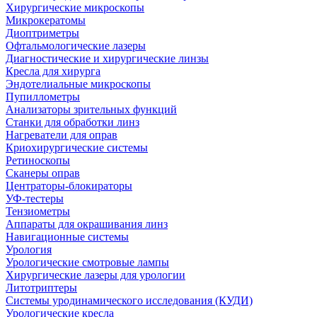
Хирургические микроскопы
Микрокератомы
Диоптриметры
Офтальмологические лазеры
Диагностические и хирургические линзы
Кресла для хирурга
Эндотелиальные микроскопы
Пупиллометры
Анализаторы зрительных функций
Станки для обработки линз
Нагреватели для оправ
Криохирургические системы
Ретиноскопы
Сканеры оправ
Центраторы-блокираторы
УФ-тестеры
Тензиометры
Аппараты для окрашивания линз
Навигационные системы
Урология
Урологические смотровые лампы
Хирургические лазеры для урологии
Литотриптеры
Системы уродинамического исследования (КУДИ)
Урологические кресла