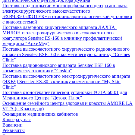
диагностического центра Доктора Дукина
Поставка под открытие многопрофильного центра аппарата
электрохирургического высокочастотного
ЭХВЧ-350-«ФОТЕК» и оториноларингологической установки
с видеосистемой
Поставка лазерного хирургического аппарата ЛАХТА-
МИЛОН и электрохирургического высокочастотного
коагулятора Sensitec ES-160 в клинику профилактической
медицины "АрхиМед"
Поставка высокочастотного хирургического радиоволнового
аппарата Sensitec ESF-160 в косметическую клинику "Cosmes
Clinic"
Поставка радиоволнового аппарата Sensitec ESF-160 в
косметическую клинику "Coskin"
Поставка высокочастотного электрохирургического аппарата
(ЭХВЧ) Sensitec ES-80 в клинику косметологии "My Skin
Clinic"
Поставка озонотерапевтической установки УОТА-60-01 для
Медицинского Центра "Детокс Плюс"
Оснащение семейного центра здоровья и красоты AMORE LA
VITA (г. Краснодар)
Оснащение медицинских кабинетов
Карьера у нас
Вакансии
Реквизиты