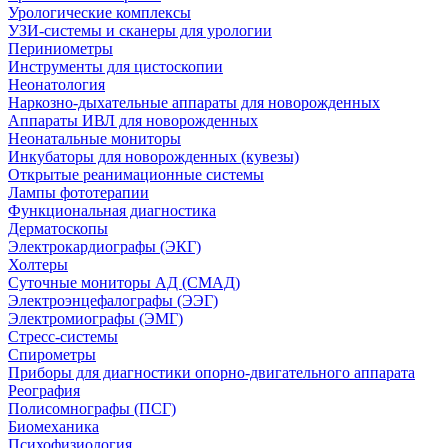
Урологические комплексы
УЗИ-системы и сканеры для урологии
Периниометры
Инструменты для цистоскопии
Неонатология
Наркозно-дыхательные аппараты для новорожденных
Аппараты ИВЛ для новорожденных
Неонатальные мониторы
Инкубаторы для новорожденных (кувезы)
Открытые реанимационные системы
Лампы фототерапии
Функциональная диагностика
Дерматоскопы
Электрокардиографы (ЭКГ)
Холтеры
Суточные мониторы АД (СМАД)
Электроэнцефалографы (ЭЭГ)
Электромиографы (ЭМГ)
Стресс-системы
Спирометры
Приборы для диагностики опорно-двигательного аппарата
Реография
Полисомнографы (ПСГ)
Биомеханика
Психофизиология