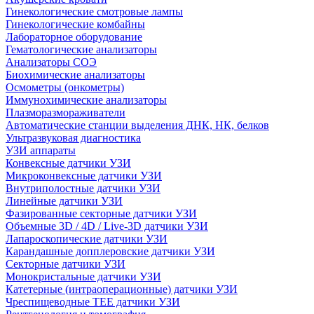
Гинекологические смотровые лампы
Гинекологические комбайны
Лабораторное оборудование
Гематологические анализаторы
Анализаторы СОЭ
Биохимические анализаторы
Осмометры (онкометры)
Иммунохимические анализаторы
Плазморазмораживатели
Автоматические станции выделения ДНК, НК, белков
Ультразвуковая диагностика
УЗИ аппараты
Конвексные датчики УЗИ
Микроконвексные датчики УЗИ
Внутриполостные датчики УЗИ
Линейные датчики УЗИ
Фазированные секторные датчики УЗИ
Объемные 3D / 4D / Live-3D датчики УЗИ
Лапароскопические датчики УЗИ
Карандашные допплеровские датчики УЗИ
Секторные датчики УЗИ
Монокристальные датчики УЗИ
Катетерные (интраоперационные) датчики УЗИ
Чреспищеводные TEE датчики УЗИ