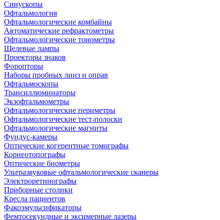
Синускопы
Офтальмология
Офтальмологические комбайны
Автоматические рефрактометры
Офтальмологические тонометры
Щелевые лампы
Проекторы знаков
Форопторы
Наборы пробных линз и оправ
Офтальмоскопы
Трансиллюминаторы
Экзофтальмометры
Офтальмологические периметры
Офтальмологические тест-полоски
Офтальмологические магниты
Фундус-камеры
Оптические когерентные томографы
Корнеотопографы
Оптические биометры
Ультразвуковые офтальмологические сканеры
Электроретинографы
Приборные столики
Кресла пациентов
Факоэмульсификаторы
Фемтосекундные и эксимерные лазеры