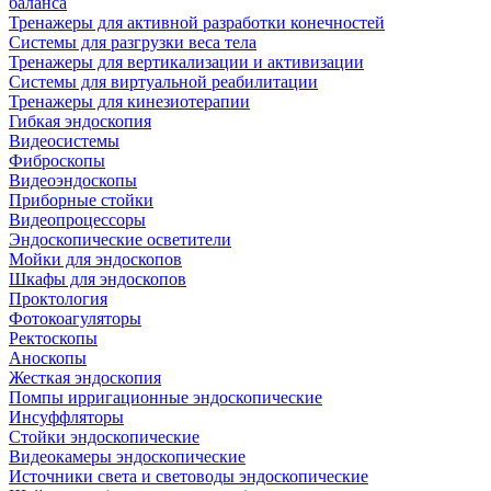
баланса
Тренажеры для активной разработки конечностей
Системы для разгрузки веса тела
Тренажеры для вертикализации и активизации
Системы для виртуальной реабилитации
Тренажеры для кинезиотерапии
Гибкая эндоскопия
Видеосистемы
Фиброскопы
Видеоэндоскопы
Приборные стойки
Видеопроцессоры
Эндоскопические осветители
Мойки для эндоскопов
Шкафы для эндоскопов
Проктология
Фотокоагуляторы
Ректоскопы
Аноскопы
Жесткая эндоскопия
Помпы ирригационные эндоскопические
Инсуффляторы
Стойки эндоскопические
Видеокамеры эндоскопические
Источники света и световоды эндоскопические