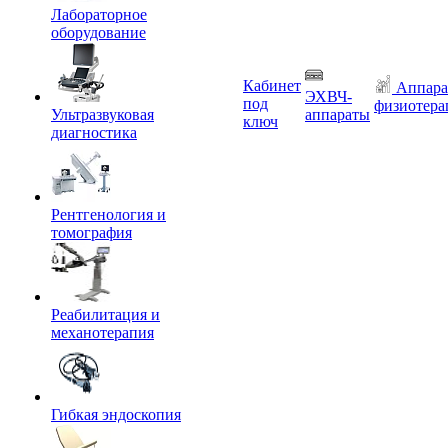
Лабораторное
оборудование
Кабинет
Аппара
ЭХВЧ-
под
физиотера
Ультразвуковая
аппараты
ключ
диагностика
Рентгенология и
томография
Реабилитация и
механотерапия
Гибкая эндоскопия