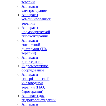
терапии
Аппараты
электротерапии
Аппараты
комбинированной
терапии
Аппараты
нормобарической
гипокситерапии
Аппараты
контактной
диатермии (TR-
терапии)
Аппараты
криотерапии
Гидромассажное
оборудование
Аппараты
гипербарической
кислородной
терапии (ГБО,
баротерапии)
Аппараты для
гидроколонотерапии
Аппараты