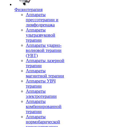
Физиотерапия
Аппараты
прессотерапии и
лимфодренажа
Аппараты
ультразвуковой
терапии
Аппараты ударно-
волновой терапии
(УВТ)
Аппараты лазерной
терапии
Аппараты
магнитной терапии
Аппараты УВЧ
терапии
Аппараты
электротерапии
Аппараты
комбинированной
терапии
Аппараты
нормобарической
гипокситерапии