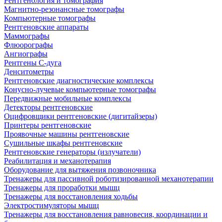
Рентгенология и томография
Магнитно-резонансные томографы
Компьютерные томографы
Рентгеновские аппараты
Маммографы
Флюорографы
Ангиографы
Рентгены С-дуга
Денситометры
Рентгеновские диагностические комплексы
Конусно-лучевые компьютерные томографы
Передвижные мобильные комплексы
Детекторы рентгеновские
Оцифровщики рентгеновские (дигитайзеры)
Принтеры рентгеновские
Проявочные машины рентгеновские
Сушильные шкафы рентгеновские
Рентгеновские генераторы (излучатели)
Реабилитация и механотерапия
Оборудование для вытяжения позвоночника
Тренажеры для пассивной роботизированной механотерапии
Тренажеры для проработки мышц
Тренажеры для восстановления ходьбы
Электростимуляторы мышц
Тренажеры для восстановления равновесия, координации и