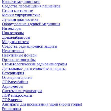
Кровати медицинские
Средства перемещения пациентов
Столы массажные
Мойки хирургические
Лучевая диагностика
Оборудование ядерной медицины
Инъекторы
Циклотроны
Дозкалибраторы
Модули синтеза
Средства радиационной защиты
Негатоскопы
Неактивные фонари
Ортопантомографы
Стоматологические радиовизиографы
Дентальные рентгеновские аппараты
Ветеринария
Отоларингология
ЛОР-комбайны
Аудиометры
Системы визуализации
ЛОР-микроскопы
ЛОР-кресла
Аппараты для промывания ушей (ирригаторы)
Риноскопы