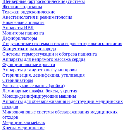
Шейверные (артроскопические) системы
Жесткие эндоскопы
Тележки эндоскопические
Анестезиология и реаниматология
Наркозные аппараты
Аппараты ИВЛ
Мониторы пациента
Дефибрилляторы
Инфузионные системы и насосы для энтерального питания
Концентраторы кислорода
Системы терморегуляции и обогрева пациента
Аппараты для непрямого массажа сердца
Функциональные кровати
Аппараты для аутотрансфузии крови
Стерилизация, дезинфекция, утилизация
Стерилизаторы
Ультразвуковые ванны (мойки)
Ламинарные шкафы, боксы, укрытия
Моюще-дезинфицирующие машины
Аппараты для обеззараживания и деструкции медицинских
отходов
Микроволновые системы обеззараживания медицинских
отходов
Медицинская мебель
Кресла медицинские