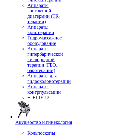
Аппараты
контактной
диатермии (TR-
терапии)
Аппараты
криотерапии
Гидромассажное
оборудование
Аппараты
гипербарической
кислородной
терапии (ГБО,
баротерапии)
Аппараты для
гидроколонотерапии
Аппараты
контрпульсации
+ ЕЩЕ 12
Акушерство и гинекология
Кольпоскопы