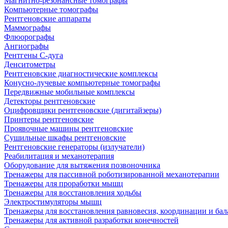
Магнитно-резонансные томографы
Компьютерные томографы
Рентгеновские аппараты
Маммографы
Флюорографы
Ангиографы
Рентгены С-дуга
Денситометры
Рентгеновские диагностические комплексы
Конусно-лучевые компьютерные томографы
Передвижные мобильные комплексы
Детекторы рентгеновские
Оцифровщики рентгеновские (дигитайзеры)
Принтеры рентгеновские
Проявочные машины рентгеновские
Сушильные шкафы рентгеновские
Рентгеновские генераторы (излучатели)
Реабилитация и механотерапия
Оборудование для вытяжения позвоночника
Тренажеры для пассивной роботизированной механотерапии
Тренажеры для проработки мышц
Тренажеры для восстановления ходьбы
Электростимуляторы мышц
Тренажеры для восстановления равновесия, координации и бал
Тренажеры для активной разработки конечностей