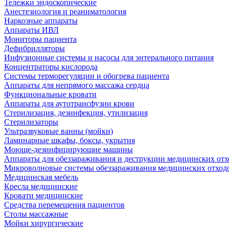
Тележки эндоскопические
Анестезиология и реаниматология
Наркозные аппараты
Аппараты ИВЛ
Мониторы пациента
Дефибрилляторы
Инфузионные системы и насосы для энтерального питания
Концентраторы кислорода
Системы терморегуляции и обогрева пациента
Аппараты для непрямого массажа сердца
Функциональные кровати
Аппараты для аутотрансфузии крови
Стерилизация, дезинфекция, утилизация
Стерилизаторы
Ультразвуковые ванны (мойки)
Ламинарные шкафы, боксы, укрытия
Моюще-дезинфицирующие машины
Аппараты для обеззараживания и деструкции медицинских отх
Микроволновые системы обеззараживания медицинских отход
Медицинская мебель
Кресла медицинские
Кровати медицинские
Средства перемещения пациентов
Столы массажные
Мойки хирургические