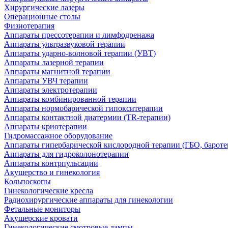
Хирургические лазеры
Операционные столы
Физиотерапия
Аппараты прессотерапии и лимфодренажа
Аппараты ультразвуковой терапии
Аппараты ударно-волновой терапии (УВТ)
Аппараты лазерной терапии
Аппараты магнитной терапии
Аппараты УВЧ терапии
Аппараты электротерапии
Аппараты комбинированной терапии
Аппараты нормобарической гипокситерапии
Аппараты контактной диатермии (TR-терапии)
Аппараты криотерапии
Гидромассажное оборудование
Аппараты гипербарической кислородной терапии (ГБО, бароте
Аппараты для гидроколонотерапии
Аппараты контрпульсации
Акушерство и гинекология
Кольпоскопы
Гинекологические кресла
Радиохирургические аппараты для гинекологии
Фетальные мониторы
Акушерские кровати
Гинекологические смотровые лампы