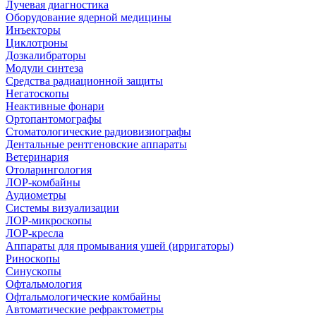
Лучевая диагностика
Оборудование ядерной медицины
Инъекторы
Циклотроны
Дозкалибраторы
Модули синтеза
Средства радиационной защиты
Негатоскопы
Неактивные фонари
Ортопантомографы
Стоматологические радиовизиографы
Дентальные рентгеновские аппараты
Ветеринария
Отоларингология
ЛОР-комбайны
Аудиометры
Системы визуализации
ЛОР-микроскопы
ЛОР-кресла
Аппараты для промывания ушей (ирригаторы)
Риноскопы
Синускопы
Офтальмология
Офтальмологические комбайны
Автоматические рефрактометры