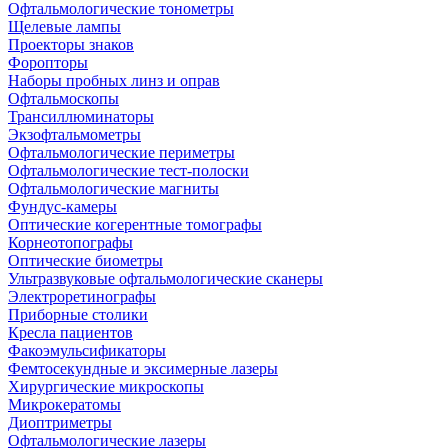
Офтальмологические тонометры
Щелевые лампы
Проекторы знаков
Форопторы
Наборы пробных линз и оправ
Офтальмоскопы
Трансиллюминаторы
Экзофтальмометры
Офтальмологические периметры
Офтальмологические тест-полоски
Офтальмологические магниты
Фундус-камеры
Оптические когерентные томографы
Корнеотопографы
Оптические биометры
Ультразвуковые офтальмологические сканеры
Электроретинографы
Приборные столики
Кресла пациентов
Факоэмульсификаторы
Фемтосекундные и эксимерные лазеры
Хирургические микроскопы
Микрокератомы
Диоптриметры
Офтальмологические лазеры