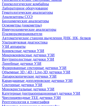
Гинекологические комбайны
Лабораторное оборудование
Гематологические анализаторы
Анализаторы СОЭ
Биохимические анализаторы
Осмометры (онкометры)
Иммунохимические анализаторы
Плазморазмораживатели
Автоматические станции выделения ДНК, НК, белков
Ультразвуковая диагностика
УЗИ аппараты
Конвексные датчики УЗИ
Микроконвексные датчики УЗИ
Внутриполостные датчики УЗИ
Линейные датчики УЗИ
Фазированные секторные датчики УЗИ
Объемные 3D / 4D / Live-3D датчики УЗИ
Лапароскопические датчики УЗИ
Карандашные допплеровские датчики УЗИ
Секторные датчики УЗИ
Монокристальные датчики УЗИ
Катетерные (интраоперационные) датчики УЗИ
Чреспищеводные TEE датчики УЗИ
Рентгенология и томография