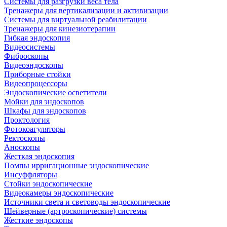
Системы для разгрузки веса тела
Тренажеры для вертикализации и активизации
Системы для виртуальной реабилитации
Тренажеры для кинезиотерапии
Гибкая эндоскопия
Видеосистемы
Фиброскопы
Видеоэндоскопы
Приборные стойки
Видеопроцессоры
Эндоскопические осветители
Мойки для эндоскопов
Шкафы для эндоскопов
Проктология
Фотокоагуляторы
Ректоскопы
Аноскопы
Жесткая эндоскопия
Помпы ирригационные эндоскопические
Инсуффляторы
Стойки эндоскопические
Видеокамеры эндоскопические
Источники света и световоды эндоскопические
Шейверные (артроскопические) системы
Жесткие эндоскопы