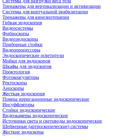
Системы для разгрузки веса тела
Тренажеры для вертикализации и активизации
Системы для виртуальной реабилитации
Тренажеры для кинезиотерапии
Гибкая эндоскопия
Видеосистемы
Фиброскопы
Видеоэндоскопы
Приборные стойки
Видеопроцессоры
Эндоскопические осветители
Мойки для эндоскопов
Шкафы для эндоскопов
Проктология
Фотокоагуляторы
Ректоскопы
Аноскопы
Жесткая эндоскопия
Помпы ирригационные эндоскопические
Инсуффляторы
Стойки эндоскопические
Видеокамеры эндоскопические
Источники света и световоды эндоскопические
Шейверные (артроскопические) системы
Жесткие эндоскопы