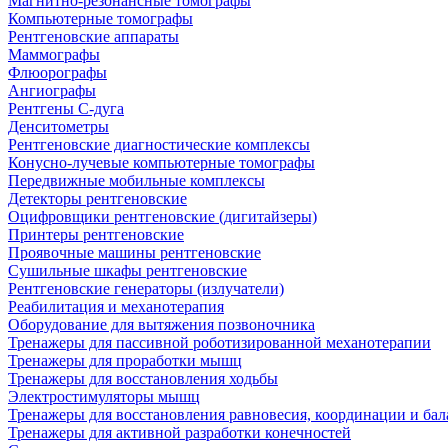
Магнитно-резонансные томографы
Компьютерные томографы
Рентгеновские аппараты
Маммографы
Флюорографы
Ангиографы
Рентгены С-дуга
Денситометры
Рентгеновские диагностические комплексы
Конусно-лучевые компьютерные томографы
Передвижные мобильные комплексы
Детекторы рентгеновские
Оцифровщики рентгеновские (дигитайзеры)
Принтеры рентгеновские
Проявочные машины рентгеновские
Сушильные шкафы рентгеновские
Рентгеновские генераторы (излучатели)
Реабилитация и механотерапия
Оборудование для вытяжения позвоночника
Тренажеры для пассивной роботизированной механотерапии
Тренажеры для проработки мышц
Тренажеры для восстановления ходьбы
Электростимуляторы мышц
Тренажеры для восстановления равновесия, координации и бал
Тренажеры для активной разработки конечностей