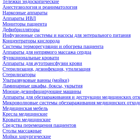
Тележки эндоскопические
Анестезиология и реаниматология
Наркозные аппараты
Аппараты ИВЛ
Мониторы пациента
Дефибрилляторы
Инфузионные системы и насосы для энтерального питания
Концентраторы кислорода
Системы терморегуляции и обогрева пациента
Аппараты для непрямого массажа сердца
Функциональные кровати
Аппараты для аутотрансфузии крови
Стерилизация, дезинфекция, утилизация
Стерилизаторы
Ультразвуковые ванны (мойки)
Ламинарные шкафы, боксы, укрытия
Моюще-дезинфицирующие машины
Аппараты для обеззараживания и деструкции медицинских отх
Микроволновые системы обеззараживания медицинских отход
Медицинская мебель
Кресла медицинские
Кровати медицинские
Средства перемещения пациентов
Столы массажные
Мойки хирургические