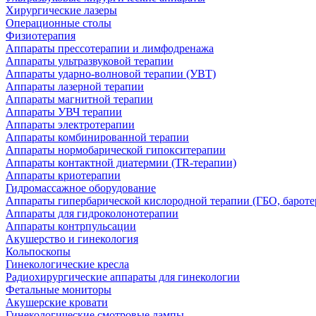
Хирургические лазеры
Операционные столы
Физиотерапия
Аппараты прессотерапии и лимфодренажа
Аппараты ультразвуковой терапии
Аппараты ударно-волновой терапии (УВТ)
Аппараты лазерной терапии
Аппараты магнитной терапии
Аппараты УВЧ терапии
Аппараты электротерапии
Аппараты комбинированной терапии
Аппараты нормобарической гипокситерапии
Аппараты контактной диатермии (TR-терапии)
Аппараты криотерапии
Гидромассажное оборудование
Аппараты гипербарической кислородной терапии (ГБО, бароте
Аппараты для гидроколонотерапии
Аппараты контрпульсации
Акушерство и гинекология
Кольпоскопы
Гинекологические кресла
Радиохирургические аппараты для гинекологии
Фетальные мониторы
Акушерские кровати
Гинекологические смотровые лампы