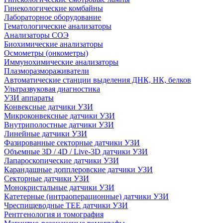
Гинекологические комбайны
Лабораторное оборудование
Гематологические анализаторы
Анализаторы СОЭ
Биохимические анализаторы
Осмометры (онкометры)
Иммунохимические анализаторы
Плазморазмораживатели
Автоматические станции выделения ДНК, НК, белков
Ультразвуковая диагностика
УЗИ аппараты
Конвексные датчики УЗИ
Микроконвексные датчики УЗИ
Внутриполостные датчики УЗИ
Линейные датчики УЗИ
Фазированные секторные датчики УЗИ
Объемные 3D / 4D / Live-3D датчики УЗИ
Лапароскопические датчики УЗИ
Карандашные допплеровские датчики УЗИ
Секторные датчики УЗИ
Монокристальные датчики УЗИ
Катетерные (интраоперационные) датчики УЗИ
Чреспищеводные TEE датчики УЗИ
Рентгенология и томография