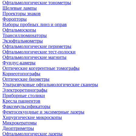
Офтальмологические тонометры
Щелевые лампы
Проекторы знаков
Форопторы
Наборы пробных линз и оправ
Офтальмоскопы
Трансиллюминаторы
Экзофтальмометры
Офтальмологические периметры
Офтальмологические тест-полоски
Офтальмологические магниты
Фундус-камеры
Оптические когерентные томографы
Корнеотопографы
Оптические биометры
Ультразвуковые офтальмологические сканеры
Электроретинографы
Приборные столики
Кресла пациентов
Факоэмульсификаторы
Фемтосекундные и эксимерные лазеры
Хирургические микроскопы
Микрокератомы
Диоптриметры
Офтальмологические лазеры