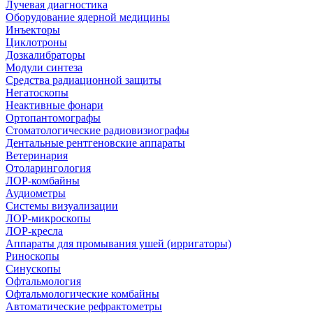
Лучевая диагностика
Оборудование ядерной медицины
Инъекторы
Циклотроны
Дозкалибраторы
Модули синтеза
Средства радиационной защиты
Негатоскопы
Неактивные фонари
Ортопантомографы
Стоматологические радиовизиографы
Дентальные рентгеновские аппараты
Ветеринария
Отоларингология
ЛОР-комбайны
Аудиометры
Системы визуализации
ЛОР-микроскопы
ЛОР-кресла
Аппараты для промывания ушей (ирригаторы)
Риноскопы
Синускопы
Офтальмология
Офтальмологические комбайны
Автоматические рефрактометры