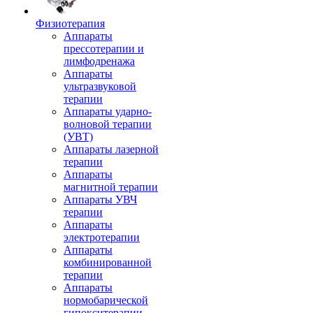
Физиотерапия
Аппараты
прессотерапии и
лимфодренажа
Аппараты
ультразвуковой
терапии
Аппараты ударно-
волновой терапии
(УВТ)
Аппараты лазерной
терапии
Аппараты
магнитной терапии
Аппараты УВЧ
терапии
Аппараты
электротерапии
Аппараты
комбинированной
терапии
Аппараты
нормобарической
гипокситерапии