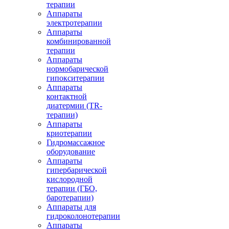
терапии
Аппараты
электротерапии
Аппараты
комбинированной
терапии
Аппараты
нормобарической
гипокситерапии
Аппараты
контактной
диатермии (TR-
терапии)
Аппараты
криотерапии
Гидромассажное
оборудование
Аппараты
гипербарической
кислородной
терапии (ГБО,
баротерапии)
Аппараты для
гидроколонотерапии
Аппараты