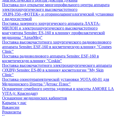
диагностического центра Доктора Дукина
Поставка под открытие многопрофильного центра аппарата
электрохирургического высокочастотного
ЭХВЧ-350-«ФОТЕК» и оториноларингологической установки
с видеосистемой
Поставка лазерного хирургического аппарата ЛАХТА-
МИЛОН и электрохирургического высокочастотного
коагулятора Sensitec ES-160 в клинику профилактической
медицины "АрхиМед"
Поставка высокочастотного хирургического радиоволнового
аппарата Sensitec ESF-160 в косметическую клинику "Cosmes
Clinic"
Поставка радиоволнового аппарата Sensitec ESF-160 в
косметическую клинику "Coskin"
Поставка высокочастотного электрохирургического аппарата
(ЭХВЧ) Sensitec ES-80 в клинику косметологии "My Skin
Clinic"
Поставка озонотерапевтической установки УОТА-60-01 для
Медицинского Центра "Детокс Плюс"
Оснащение семейного центра здоровья и красоты AMORE LA
VITA (г. Краснодар)
Оснащение медицинских кабинетов
Карьера у нас
Вакансии
Реквизиты