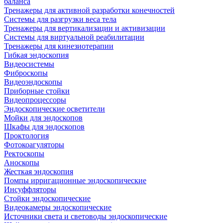
баланса
Тренажеры для активной разработки конечностей
Системы для разгрузки веса тела
Тренажеры для вертикализации и активизации
Системы для виртуальной реабилитации
Тренажеры для кинезиотерапии
Гибкая эндоскопия
Видеосистемы
Фиброскопы
Видеоэндоскопы
Приборные стойки
Видеопроцессоры
Эндоскопические осветители
Мойки для эндоскопов
Шкафы для эндоскопов
Проктология
Фотокоагуляторы
Ректоскопы
Аноскопы
Жесткая эндоскопия
Помпы ирригационные эндоскопические
Инсуффляторы
Стойки эндоскопические
Видеокамеры эндоскопические
Источники света и световоды эндоскопические