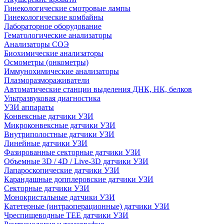
Гинекологические смотровые лампы
Гинекологические комбайны
Лабораторное оборудование
Гематологические анализаторы
Анализаторы СОЭ
Биохимические анализаторы
Осмометры (онкометры)
Иммунохимические анализаторы
Плазморазмораживатели
Автоматические станции выделения ДНК, НК, белков
Ультразвуковая диагностика
УЗИ аппараты
Конвексные датчики УЗИ
Микроконвексные датчики УЗИ
Внутриполостные датчики УЗИ
Линейные датчики УЗИ
Фазированные секторные датчики УЗИ
Объемные 3D / 4D / Live-3D датчики УЗИ
Лапароскопические датчики УЗИ
Карандашные допплеровские датчики УЗИ
Секторные датчики УЗИ
Монокристальные датчики УЗИ
Катетерные (интраоперационные) датчики УЗИ
Чреспищеводные TEE датчики УЗИ