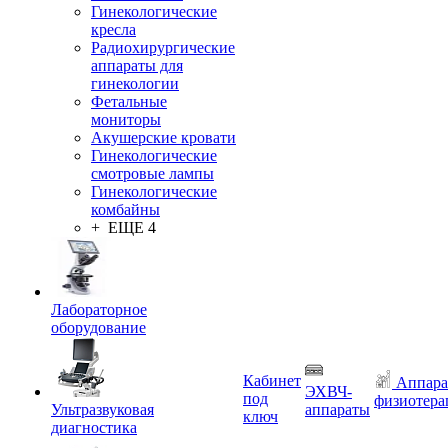
Гинекологические
кресла
Радиохирургические
аппараты для
гинекологии
Фетальные
мониторы
Акушерские кровати
Гинекологические
смотровые лампы
Гинекологические
комбайны
+ ЕЩЕ 4
Лабораторное
оборудование
Кабинет
Аппара
ЭХВЧ-
под
физиотера
Ультразвуковая
аппараты
ключ
диагностика