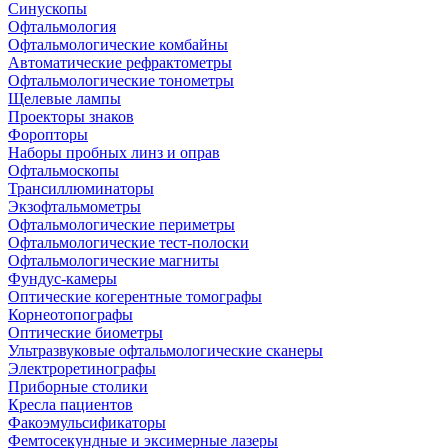
Синускопы
Офтальмология
Офтальмологические комбайны
Автоматические рефрактометры
Офтальмологические тонометры
Щелевые лампы
Проекторы знаков
Форопторы
Наборы пробных линз и оправ
Офтальмоскопы
Трансиллюминаторы
Экзофтальмометры
Офтальмологические периметры
Офтальмологические тест-полоски
Офтальмологические магниты
Фундус-камеры
Оптические когерентные томографы
Корнеотопографы
Оптические биометры
Ультразвуковые офтальмологические сканеры
Электроретинографы
Приборные столики
Кресла пациентов
Факоэмульсификаторы
Фемтосекундные и эксимерные лазеры