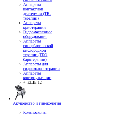
Аппараты
контактной
диатермии (TR-
терапии)
Аппараты
криотерапии
Гидромассажное
оборудование
Аппараты
гипербарической
кислородной
терапии (ГБО,
баротерапии)
Аппараты для
гидроколонотерапии
Аппараты
контрпульсации
+ ЕЩЕ 12
Акушерство и гинекология
Кольпоскопы