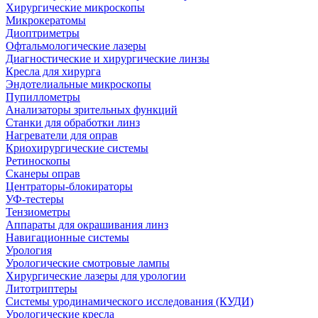
Хирургические микроскопы
Микрокератомы
Диоптриметры
Офтальмологические лазеры
Диагностические и хирургические линзы
Кресла для хирурга
Эндотелиальные микроскопы
Пупиллометры
Анализаторы зрительных функций
Станки для обработки линз
Нагреватели для оправ
Криохирургические системы
Ретиноскопы
Сканеры оправ
Центраторы-блокираторы
УФ-тестеры
Тензиометры
Аппараты для окрашивания линз
Навигационные системы
Урология
Урологические смотровые лампы
Хирургические лазеры для урологии
Литотриптеры
Системы уродинамического исследования (КУДИ)
Урологические кресла