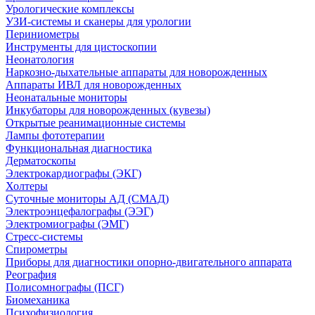
Урологические комплексы
УЗИ-системы и сканеры для урологии
Периниометры
Инструменты для цистоскопии
Неонатология
Наркозно-дыхательные аппараты для новорожденных
Аппараты ИВЛ для новорожденных
Неонатальные мониторы
Инкубаторы для новорожденных (кувезы)
Открытые реанимационные системы
Лампы фототерапии
Функциональная диагностика
Дерматоскопы
Электрокардиографы (ЭКГ)
Холтеры
Суточные мониторы АД (СМАД)
Электроэнцефалографы (ЭЭГ)
Электромиографы (ЭМГ)
Стресс-системы
Спирометры
Приборы для диагностики опорно-двигательного аппарата
Реография
Полисомнографы (ПСГ)
Биомеханика
Психофизиология