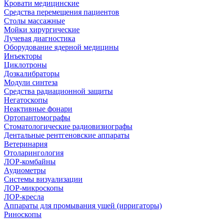
Кровати медицинские
Средства перемещения пациентов
Столы массажные
Мойки хирургические
Лучевая диагностика
Оборудование ядерной медицины
Инъекторы
Циклотроны
Дозкалибраторы
Модули синтеза
Средства радиационной защиты
Негатоскопы
Неактивные фонари
Ортопантомографы
Стоматологические радиовизиографы
Дентальные рентгеновские аппараты
Ветеринария
Отоларингология
ЛОР-комбайны
Аудиометры
Системы визуализации
ЛОР-микроскопы
ЛОР-кресла
Аппараты для промывания ушей (ирригаторы)
Риноскопы