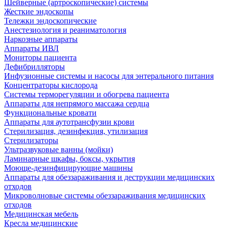
Шейверные (артроскопические) системы
Жесткие эндоскопы
Тележки эндоскопические
Анестезиология и реаниматология
Наркозные аппараты
Аппараты ИВЛ
Мониторы пациента
Дефибрилляторы
Инфузионные системы и насосы для энтерального питания
Концентраторы кислорода
Системы терморегуляции и обогрева пациента
Аппараты для непрямого массажа сердца
Функциональные кровати
Аппараты для аутотрансфузии крови
Стерилизация, дезинфекция, утилизация
Стерилизаторы
Ультразвуковые ванны (мойки)
Ламинарные шкафы, боксы, укрытия
Моюще-дезинфицирующие машины
Аппараты для обеззараживания и деструкции медицинских
отходов
Микроволновые системы обеззараживания медицинских
отходов
Медицинская мебель
Кресла медицинские