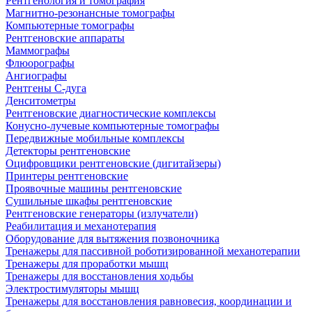
Рентгенология и томография
Магнитно-резонансные томографы
Компьютерные томографы
Рентгеновские аппараты
Маммографы
Флюорографы
Ангиографы
Рентгены С-дуга
Денситометры
Рентгеновские диагностические комплексы
Конусно-лучевые компьютерные томографы
Передвижные мобильные комплексы
Детекторы рентгеновские
Оцифровщики рентгеновские (дигитайзеры)
Принтеры рентгеновские
Проявочные машины рентгеновские
Сушильные шкафы рентгеновские
Рентгеновские генераторы (излучатели)
Реабилитация и механотерапия
Оборудование для вытяжения позвоночника
Тренажеры для пассивной роботизированной механотерапии
Тренажеры для проработки мышц
Тренажеры для восстановления ходьбы
Электростимуляторы мышц
Тренажеры для восстановления равновесия, координации и