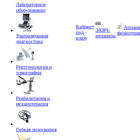
Лабораторное
оборудование
Кабинет
Аппара
ЭХВЧ-
под
физиотера
Ультразвуковая
аппараты
ключ
диагностика
Рентгенология и
томография
Реабилитация и
механотерапия
Гибкая эндоскопия