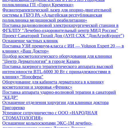
поликлиника ГП «Город Кременки»
Физиотерапевтический лазер для опорно-двигательной
системы в ГБУЗ РА «Адыгейская республиканская
поликлиника медицинской реабилитации»
Поставка радиоволновой электрохирургической станции в
ФГБЛПУ "Лечебно-оздоровительный центр МИД России"
Проект Санаторий Тихий Дон (АУП СХК "ДонАгроКурорт")
Оснащение частных клиник
Поставка УЗИ премиум-класса с ИИ — Voluson Expert 20 — в
клинику «Ваш Доктор»
Подбор косметологического оборудования для клиники
"Центр Дерматология" в городе Казань
Поставка лазерного терапевтического аппарата высокой
интенсивности BTL-6000 30 Вт с принадлежностями в
клинику "Ноосфера"
Оборудование для кабинета дерматолога в клинику
косметологии и здоровья «Феникс»
Поставка аппарата ударно-волновой терапии в санаторий
"КЕДР"
Оснащение отделения хирургии для клиники доктора
Григоренко
Успешное сотрудничество с ООО «НАРОДНАЯ
СТОМАТОЛОГИЯ»
Оснащение кольпоскопами ЭКС-1М лечебно-