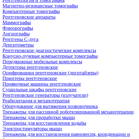
Рентгенология и томография
Магнитно-резонансные томографы
Компьютерные томографы
Рентгеновские аппараты
Маммографы
Флюорографы
Ангиографы
Рентгены С-дуга
Денситометры
Рентгеновские диагностические комплексы
Конусно-лучевые компьютерные томографы
Передвижные мобильные комплексы
Детекторы рентгеновские
Оцифровщики рентгеновские (дигитайзеры)
Принтеры рентгеновские
Проявочные машины рентгеновские
Сушильные шкафы рентгеновские
Рентгеновские генераторы (излучатели)
Реабилитация и механотерапия
Оборудование для вытяжения позвоночника
Тренажеры для пассивной роботизированной механотерапии
Тренажеры для проработки мышц
Тренажеры для восстановления ходьбы
Электростимуляторы мышц
Тренажеры для восстановления равновесия, координации и