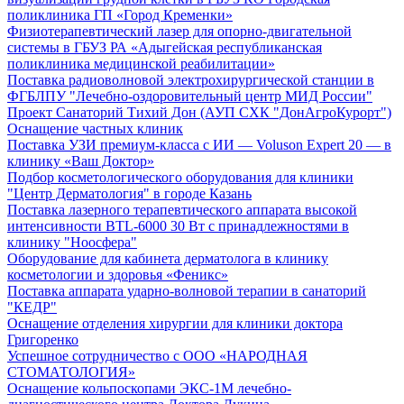
поликлиника ГП «Город Кременки»
Физиотерапевтический лазер для опорно-двигательной
системы в ГБУЗ РА «Адыгейская республиканская
поликлиника медицинской реабилитации»
Поставка радиоволновой электрохирургической станции в
ФГБЛПУ "Лечебно-оздоровительный центр МИД России"
Проект Санаторий Тихий Дон (АУП СХК "ДонАгроКурорт")
Оснащение частных клиник
Поставка УЗИ премиум-класса с ИИ — Voluson Expert 20 — в
клинику «Ваш Доктор»
Подбор косметологического оборудования для клиники
"Центр Дерматология" в городе Казань
Поставка лазерного терапевтического аппарата высокой
интенсивности BTL-6000 30 Вт с принадлежностями в
клинику "Ноосфера"
Оборудование для кабинета дерматолога в клинику
косметологии и здоровья «Феникс»
Поставка аппарата ударно-волновой терапии в санаторий
"КЕДР"
Оснащение отделения хирургии для клиники доктора
Григоренко
Успешное сотрудничество с ООО «НАРОДНАЯ
СТОМАТОЛОГИЯ»
Оснащение кольпоскопами ЭКС-1М лечебно-