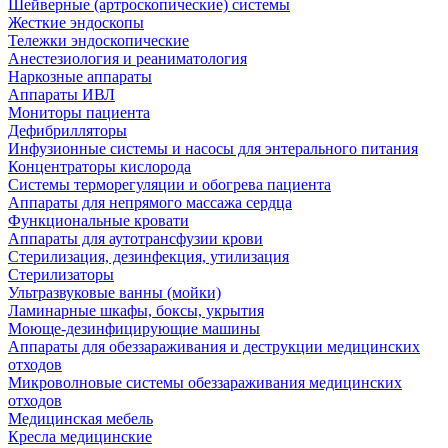
Шейверные (артроскопические) системы
Жесткие эндоскопы
Тележки эндоскопические
Анестезиология и реаниматология
Наркозные аппараты
Аппараты ИВЛ
Мониторы пациента
Дефибрилляторы
Инфузионные системы и насосы для энтерального питания
Концентраторы кислорода
Системы терморегуляции и обогрева пациента
Аппараты для непрямого массажа сердца
Функциональные кровати
Аппараты для аутотрансфузии крови
Стерилизация, дезинфекция, утилизация
Стерилизаторы
Ультразвуковые ванны (мойки)
Ламинарные шкафы, боксы, укрытия
Моюще-дезинфицирующие машины
Аппараты для обеззараживания и деструкции медицинских
отходов
Микроволновые системы обеззараживания медицинских
отходов
Медицинская мебель
Кресла медицинские