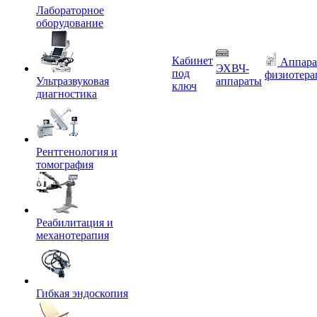
Лабораторное
оборудование
Кабинет
Аппара
ЭХВЧ-
под
физиотера
Ультразвуковая
аппараты
ключ
диагностика
Рентгенология и
томография
Реабилитация и
механотерапия
Гибкая эндоскопия