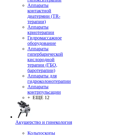
Аппараты
контактной
диатермии (TR-
терапии)
Аппараты
криотерапии
Гидромассажное
оборудование
Аппараты
гипербарической
кислородной
терапии (ГБО,
баротерапии)
Аппараты для
гидроколонотерапии
Аппараты
контрпульсации
+ ЕЩЕ 12
Акушерство и гинекология
Кольпоскопы