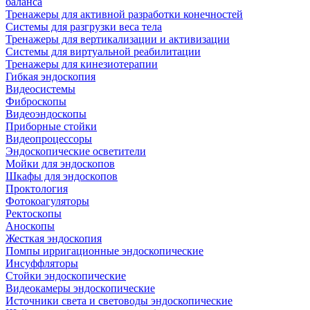
баланса
Тренажеры для активной разработки конечностей
Системы для разгрузки веса тела
Тренажеры для вертикализации и активизации
Системы для виртуальной реабилитации
Тренажеры для кинезиотерапии
Гибкая эндоскопия
Видеосистемы
Фиброскопы
Видеоэндоскопы
Приборные стойки
Видеопроцессоры
Эндоскопические осветители
Мойки для эндоскопов
Шкафы для эндоскопов
Проктология
Фотокоагуляторы
Ректоскопы
Аноскопы
Жесткая эндоскопия
Помпы ирригационные эндоскопические
Инсуффляторы
Стойки эндоскопические
Видеокамеры эндоскопические
Источники света и световоды эндоскопические