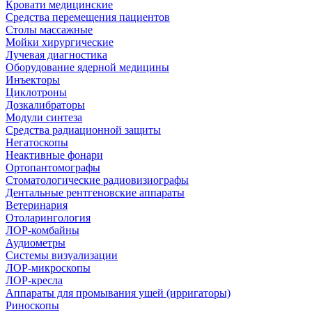
Кровати медицинские
Средства перемещения пациентов
Столы массажные
Мойки хирургические
Лучевая диагностика
Оборудование ядерной медицины
Инъекторы
Циклотроны
Дозкалибраторы
Модули синтеза
Средства радиационной защиты
Негатоскопы
Неактивные фонари
Ортопантомографы
Стоматологические радиовизиографы
Дентальные рентгеновские аппараты
Ветеринария
Отоларингология
ЛОР-комбайны
Аудиометры
Системы визуализации
ЛОР-микроскопы
ЛОР-кресла
Аппараты для промывания ушей (ирригаторы)
Риноскопы