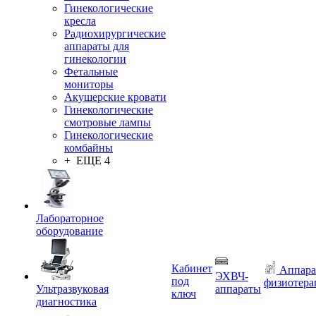
Гинекологические
кресла
Радиохирургические
аппараты для
гинекологии
Фетальные
мониторы
Акушерские кровати
Гинекологические
смотровые лампы
Гинекологические
комбайны
+ ЕЩЕ 4
Лабораторное
оборудование
Кабинет
Аппара
ЭХВЧ-
под
физиотера
Ультразвуковая
аппараты
ключ
диагностика