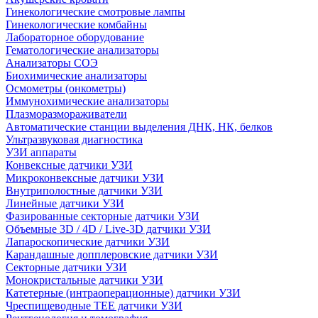
Гинекологические смотровые лампы
Гинекологические комбайны
Лабораторное оборудование
Гематологические анализаторы
Анализаторы СОЭ
Биохимические анализаторы
Осмометры (онкометры)
Иммунохимические анализаторы
Плазморазмораживатели
Автоматические станции выделения ДНК, НК, белков
Ультразвуковая диагностика
УЗИ аппараты
Конвексные датчики УЗИ
Микроконвексные датчики УЗИ
Внутриполостные датчики УЗИ
Линейные датчики УЗИ
Фазированные секторные датчики УЗИ
Объемные 3D / 4D / Live-3D датчики УЗИ
Лапароскопические датчики УЗИ
Карандашные допплеровские датчики УЗИ
Секторные датчики УЗИ
Монокристальные датчики УЗИ
Катетерные (интраоперационные) датчики УЗИ
Чреспищеводные TEE датчики УЗИ