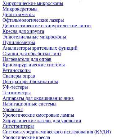
Хирургические микроскопы
Микрокератомы
Диоптриметры
Офтальмологические лазеры
Диагностические и хирургические линзы
Кресла для хирурга
Эндотелиальные микроскопы
Пупиллометры
Анализаторы зрительных функций
Станки для обработки линз
Нагреватели для оправ
Криохирургические системы
Ретиноскопы
Сканеры оправ
Центраторы-блокираторы
УФ-тестеры
Тензиометры
Аппараты для окрашивания линз
Навигационные системы
Урология
Урологические смотровые лампы
Хирургические лазеры для урологии
Литотриптеры
Системы уродинамического исследования (КУДИ)
Урологические кресла