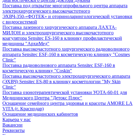
диагностического центра Доктора Дукина
Поставка под открытие многопрофильного центра аппарата
электрохирургического высокочастотного
ЭХВЧ-350-«ФОТЕК» и оториноларингологической установки
с видеосистемой
Поставка лазерного хирургического аппарата ЛАХТА-
МИЛОН и электрохирургического высокочастотного
коагулятора Sensitec ES-160 в клинику профилактической
медицины "АрхиМед"
Поставка высокочастотного хирургического радиоволнового
аппарата Sensitec ESF-160 в косметическую клинику "Cosmes
Clinic"
Поставка радиоволнового аппарата Sensitec ESF-160 в
косметическую клинику "Coskin"
Поставка высокочастотного электрохирургического аппарата
(ЭХВЧ) Sensitec ES-80 в клинику косметологии "My Skin
Clinic"
Поставка озонотерапевтической установки УОТА-60-01 для
Медицинского Центра "Детокс Плюс"
Оснащение семейного центра здоровья и красоты AMORE LA
VITA (г. Краснодар)
Оснащение медицинских кабинетов
Карьера у нас
Вакансии
Реквизиты