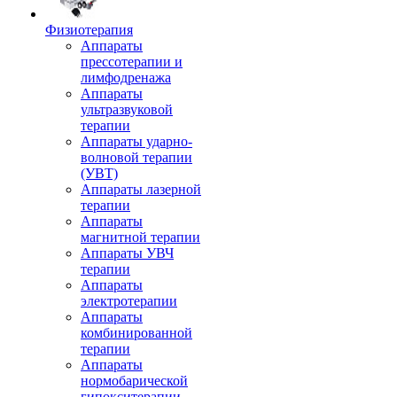
Физиотерапия
Аппараты
прессотерапии и
лимфодренажа
Аппараты
ультразвуковой
терапии
Аппараты ударно-
волновой терапии
(УВТ)
Аппараты лазерной
терапии
Аппараты
магнитной терапии
Аппараты УВЧ
терапии
Аппараты
электротерапии
Аппараты
комбинированной
терапии
Аппараты
нормобарической
гипокситерапии