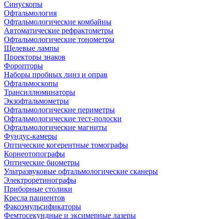
Синускопы
Офтальмология
Офтальмологические комбайны
Автоматические рефрактометры
Офтальмологические тонометры
Щелевые лампы
Проекторы знаков
Форопторы
Наборы пробных линз и оправ
Офтальмоскопы
Трансиллюминаторы
Экзофтальмометры
Офтальмологические периметры
Офтальмологические тест-полоски
Офтальмологические магниты
Фундус-камеры
Оптические когерентные томографы
Корнеотопографы
Оптические биометры
Ультразвуковые офтальмологические сканеры
Электроретинографы
Приборные столики
Кресла пациентов
Факоэмульсификаторы
Фемтосекундные и эксимерные лазеры