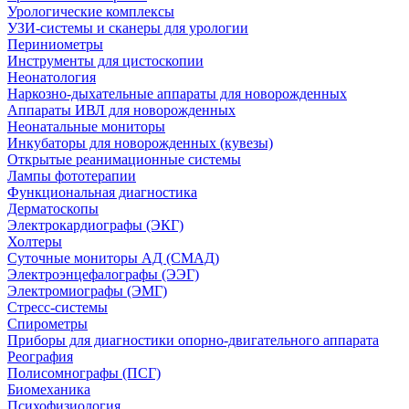
Урологические комплексы
УЗИ-системы и сканеры для урологии
Периниометры
Инструменты для цистоскопии
Неонатология
Наркозно-дыхательные аппараты для новорожденных
Аппараты ИВЛ для новорожденных
Неонатальные мониторы
Инкубаторы для новорожденных (кувезы)
Открытые реанимационные системы
Лампы фототерапии
Функциональная диагностика
Дерматоскопы
Электрокардиографы (ЭКГ)
Холтеры
Суточные мониторы АД (СМАД)
Электроэнцефалографы (ЭЭГ)
Электромиографы (ЭМГ)
Стресс-системы
Спирометры
Приборы для диагностики опорно-двигательного аппарата
Реография
Полисомнографы (ПСГ)
Биомеханика
Психофизиология