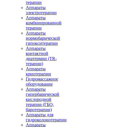
терапии
Аппараты
электротерапии
Аппараты
комбинированной
терапии
Аппараты
нормобарической
гипокситерапии
Аппараты
контактной
диатермии (TR-
терапии)
Аппараты
криотерапии
Гидромассажное
оборудование
Аппараты
гипербарической
кислородной
терапии (ГБО,
баротерапии)
Аппараты для
гидроколонотерапии
Аппараты