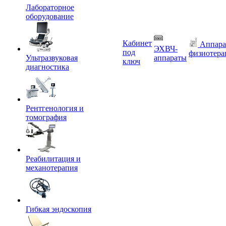
Лабораторное
оборудование
Кабинет
Аппара
ЭХВЧ-
под
физиотера
Ультразвуковая
аппараты
ключ
диагностика
Рентгенология и
томография
Реабилитация и
механотерапия
Гибкая эндоскопия