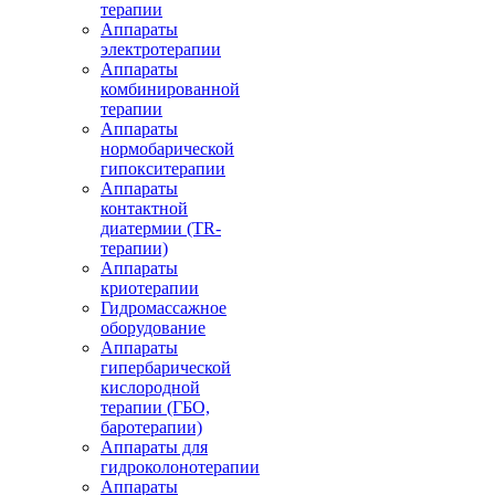
терапии
Аппараты
электротерапии
Аппараты
комбинированной
терапии
Аппараты
нормобарической
гипокситерапии
Аппараты
контактной
диатермии (TR-
терапии)
Аппараты
криотерапии
Гидромассажное
оборудование
Аппараты
гипербарической
кислородной
терапии (ГБО,
баротерапии)
Аппараты для
гидроколонотерапии
Аппараты