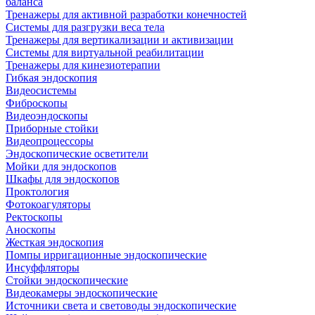
баланса
Тренажеры для активной разработки конечностей
Системы для разгрузки веса тела
Тренажеры для вертикализации и активизации
Системы для виртуальной реабилитации
Тренажеры для кинезиотерапии
Гибкая эндоскопия
Видеосистемы
Фиброскопы
Видеоэндоскопы
Приборные стойки
Видеопроцессоры
Эндоскопические осветители
Мойки для эндоскопов
Шкафы для эндоскопов
Проктология
Фотокоагуляторы
Ректоскопы
Аноскопы
Жесткая эндоскопия
Помпы ирригационные эндоскопические
Инсуффляторы
Стойки эндоскопические
Видеокамеры эндоскопические
Источники света и световоды эндоскопические