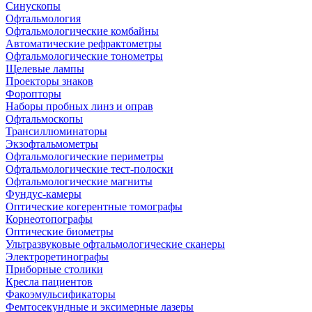
Синускопы
Офтальмология
Офтальмологические комбайны
Автоматические рефрактометры
Офтальмологические тонометры
Щелевые лампы
Проекторы знаков
Форопторы
Наборы пробных линз и оправ
Офтальмоскопы
Трансиллюминаторы
Экзофтальмометры
Офтальмологические периметры
Офтальмологические тест-полоски
Офтальмологические магниты
Фундус-камеры
Оптические когерентные томографы
Корнеотопографы
Оптические биометры
Ультразвуковые офтальмологические сканеры
Электроретинографы
Приборные столики
Кресла пациентов
Факоэмульсификаторы
Фемтосекундные и эксимерные лазеры