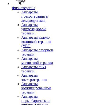
Физиотерапия
Аппараты
прессотерапии и
лимфодренажа
Аппараты
ультразвуковой
терапии
Аппараты ударно-
волновой терапии
(УВТ)
Аппараты лазерной
терапии
Аппараты
магнитной терапии
Аппараты УВЧ
терапии
Аппараты
электротерапии
Аппараты
комбинированной
терапии
Аппараты
нормобарической
гипокситерапии