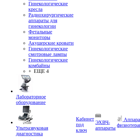
Гинекологические
кресла
Радиохирургические
аппараты для
гинекологии
Фетальные
мониторы
Акушерские кровати
Гинекологические
смотровые лампы
Гинекологические
комбайны
+ ЕЩЕ 4
Лабораторное
оборудование
Кабинет
Аппара
ЭХВЧ-
под
физиотера
Ультразвуковая
аппараты
ключ
диагностика