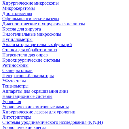
Хирургические микроскопы
Микрокератомы
Диоптриметры
Офтальмологические лазеры
Диагностические и хирургические линзы
Кресла для хирурга
Эндотелиальные микроскопы
Пупиллометры
Анализаторы зрительных функций
Станки для обработки линз
Нагреватели для оправ
Криохирургические системы
Ретиноскопы
Сканеры оправ
Центраторы-блокираторы
УФ-тестеры
Тензиометры
Аппараты для окрашивания линз
Навигационные системы
Урология
Урологические смотровые лампы
Хирургические лазеры для урологии
Литотриптеры
Системы уродинамического исследования (КУДИ)
Урологические кресла