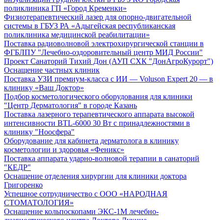
поликлиника ГП «Город Кременки»
Физиотерапевтический лазер для опорно-двигательной
системы в ГБУЗ РА «Адыгейская республиканская
поликлиника медицинской реабилитации»
Поставка радиоволновой электрохирургической станции в
ФГБЛПУ "Лечебно-оздоровительный центр МИД России"
Проект Санаторий Тихий Дон (АУП СХК "ДонАгроКурорт")
Оснащение частных клиник
Поставка УЗИ премиум-класса с ИИ — Voluson Expert 20 — в
клинику «Ваш Доктор»
Подбор косметологического оборудования для клиники
"Центр Дерматология" в городе Казань
Поставка лазерного терапевтического аппарата высокой
интенсивности BTL-6000 30 Вт с принадлежностями в
клинику "Ноосфера"
Оборудование для кабинета дерматолога в клинику
косметологии и здоровья «Феникс»
Поставка аппарата ударно-волновой терапии в санаторий
"КЕДР"
Оснащение отделения хирургии для клиники доктора
Григоренко
Успешное сотрудничество с ООО «НАРОДНАЯ
СТОМАТОЛОГИЯ»
Оснащение кольпоскопами ЭКС-1М лечебно-