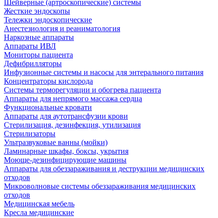
Шейверные (артроскопические) системы
Жесткие эндоскопы
Тележки эндоскопические
Анестезиология и реаниматология
Наркозные аппараты
Аппараты ИВЛ
Мониторы пациента
Дефибрилляторы
Инфузионные системы и насосы для энтерального питания
Концентраторы кислорода
Системы терморегуляции и обогрева пациента
Аппараты для непрямого массажа сердца
Функциональные кровати
Аппараты для аутотрансфузии крови
Стерилизация, дезинфекция, утилизация
Стерилизаторы
Ультразвуковые ванны (мойки)
Ламинарные шкафы, боксы, укрытия
Моюще-дезинфицирующие машины
Аппараты для обеззараживания и деструкции медицинских
отходов
Микроволновые системы обеззараживания медицинских
отходов
Медицинская мебель
Кресла медицинские