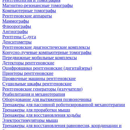
Рентгенология и томография
Магнитно-резонансные томографы
Компьютерные томографы
Рентгеновские аппараты
Маммографы
Флюорографы
Ангиографы
Рентгены С-дуга
Денситометры
Рентгеновские диагностические комплексы
Конусно-лучевые компьютерные томографы
Передвижные мобильные комплексы
Детекторы рентгеновские
Оцифровщики рентгеновские (дигитайзеры)
Принтеры рентгеновские
Проявочные машины рентгеновские
Сушильные шкафы рентгеновские
Рентгеновские генераторы (излучатели)
Реабилитация и механотерапия
Оборудование для вытяжения позвоночника
Тренажеры для пассивной роботизированной механотерапии
Тренажеры для проработки мышц
Тренажеры для восстановления ходьбы
Электростимуляторы мышц
Тренажеры для восстановления равновесия, координации и