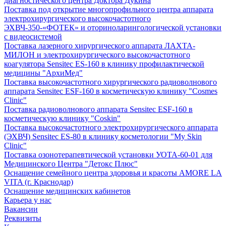
диагностического центра Доктора Дукина
Поставка под открытие многопрофильного центра аппарата
электрохирургического высокочастотного
ЭХВЧ-350-«ФОТЕК» и оториноларингологической установки
с видеосистемой
Поставка лазерного хирургического аппарата ЛАХТА-
МИЛОН и электрохирургического высокочастотного
коагулятора Sensitec ES-160 в клинику профилактической
медицины "АрхиМед"
Поставка высокочастотного хирургического радиоволнового
аппарата Sensitec ESF-160 в косметическую клинику "Cosmes
Clinic"
Поставка радиоволнового аппарата Sensitec ESF-160 в
косметическую клинику "Coskin"
Поставка высокочастотного электрохирургического аппарата
(ЭХВЧ) Sensitec ES-80 в клинику косметологии "My Skin
Clinic"
Поставка озонотерапевтической установки УОТА-60-01 для
Медицинского Центра "Детокс Плюс"
Оснащение семейного центра здоровья и красоты AMORE LA
VITA (г. Краснодар)
Оснащение медицинских кабинетов
Карьера у нас
Вакансии
Реквизиты