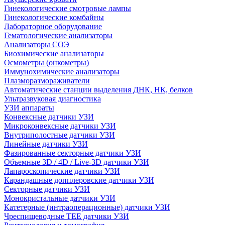
Гинекологические смотровые лампы
Гинекологические комбайны
Лабораторное оборудование
Гематологические анализаторы
Анализаторы СОЭ
Биохимические анализаторы
Осмометры (онкометры)
Иммунохимические анализаторы
Плазморазмораживатели
Автоматические станции выделения ДНК, НК, белков
Ультразвуковая диагностика
УЗИ аппараты
Конвексные датчики УЗИ
Микроконвексные датчики УЗИ
Внутриполостные датчики УЗИ
Линейные датчики УЗИ
Фазированные секторные датчики УЗИ
Объемные 3D / 4D / Live-3D датчики УЗИ
Лапароскопические датчики УЗИ
Карандашные допплеровские датчики УЗИ
Секторные датчики УЗИ
Монокристальные датчики УЗИ
Катетерные (интраоперационные) датчики УЗИ
Чреспищеводные TEE датчики УЗИ