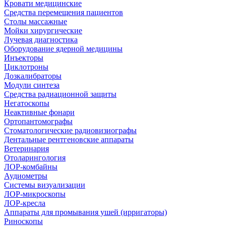
Кровати медицинские
Средства перемещения пациентов
Столы массажные
Мойки хирургические
Лучевая диагностика
Оборудование ядерной медицины
Инъекторы
Циклотроны
Дозкалибраторы
Модули синтеза
Средства радиационной защиты
Негатоскопы
Неактивные фонари
Ортопантомографы
Стоматологические радиовизиографы
Дентальные рентгеновские аппараты
Ветеринария
Отоларингология
ЛОР-комбайны
Аудиометры
Системы визуализации
ЛОР-микроскопы
ЛОР-кресла
Аппараты для промывания ушей (ирригаторы)
Риноскопы