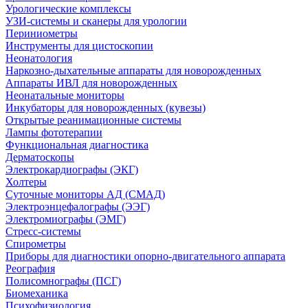
Урологические комплексы
УЗИ-системы и сканеры для урологии
Периниометры
Инструменты для цистоскопии
Неонатология
Наркозно-дыхательные аппараты для новорожденных
Аппараты ИВЛ для новорожденных
Неонатальные мониторы
Инкубаторы для новорожденных (кувезы)
Открытые реанимационные системы
Лампы фототерапии
Функциональная диагностика
Дерматоскопы
Электрокардиографы (ЭКГ)
Холтеры
Суточные мониторы АД (СМАД)
Электроэнцефалографы (ЭЭГ)
Электромиографы (ЭМГ)
Стресс-системы
Спирометры
Приборы для диагностики опорно-двигательного аппарата
Реография
Полисомнографы (ПСГ)
Биомеханика
Психофизиология