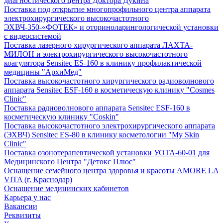
диагностического центра Доктора Дукина
Поставка под открытие многопрофильного центра аппарата
электрохирургического высокочастотного
ЭХВЧ-350-«ФОТЕК» и оториноларингологической установки
с видеосистемой
Поставка лазерного хирургического аппарата ЛАХТА-
МИЛОН и электрохирургического высокочастотного
коагулятора Sensitec ES-160 в клинику профилактической
медицины "АрхиМед"
Поставка высокочастотного хирургического радиоволнового
аппарата Sensitec ESF-160 в косметическую клинику "Cosmes
Clinic"
Поставка радиоволнового аппарата Sensitec ESF-160 в
косметическую клинику "Coskin"
Поставка высокочастотного электрохирургического аппарата
(ЭХВЧ) Sensitec ES-80 в клинику косметологии "My Skin
Clinic"
Поставка озонотерапевтической установки УОТА-60-01 для
Медицинского Центра "Детокс Плюс"
Оснащение семейного центра здоровья и красоты AMORE LA
VITA (г. Краснодар)
Оснащение медицинских кабинетов
Карьера у нас
Вакансии
Реквизиты