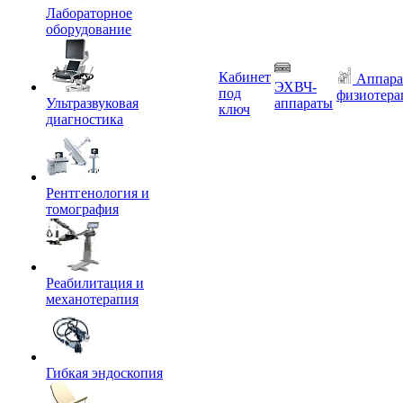
Лабораторное
оборудование
Кабинет
Аппара
ЭХВЧ-
под
физиотера
Ультразвуковая
аппараты
ключ
диагностика
Рентгенология и
томография
Реабилитация и
механотерапия
Гибкая эндоскопия