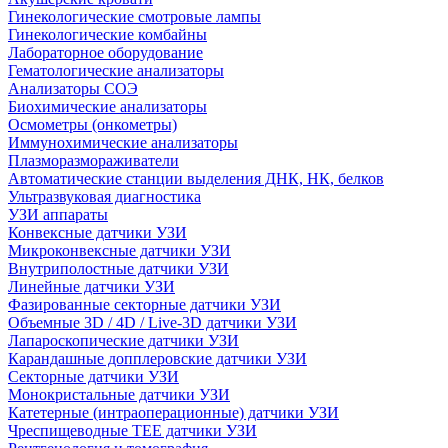
Гинекологические смотровые лампы
Гинекологические комбайны
Лабораторное оборудование
Гематологические анализаторы
Анализаторы СОЭ
Биохимические анализаторы
Осмометры (онкометры)
Иммунохимические анализаторы
Плазморазмораживатели
Автоматические станции выделения ДНК, НК, белков
Ультразвуковая диагностика
УЗИ аппараты
Конвексные датчики УЗИ
Микроконвексные датчики УЗИ
Внутриполостные датчики УЗИ
Линейные датчики УЗИ
Фазированные секторные датчики УЗИ
Объемные 3D / 4D / Live-3D датчики УЗИ
Лапароскопические датчики УЗИ
Карандашные допплеровские датчики УЗИ
Секторные датчики УЗИ
Монокристальные датчики УЗИ
Катетерные (интраоперационные) датчики УЗИ
Чреспищеводные TEE датчики УЗИ