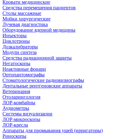
Кровати медицинские
Средства перемещения пациентов
Столы массажные
Мойки хирургические
Лучевая диагностика
Оборудование ядерной медицины
Инъекторы
Циклотроны
Дозкалибраторы
Модули синтеза
Средства радиационной защиты
Негатоскопы
Неактивные фонари
Ортопантомографы
Стоматологические радиовизиографы
Дентальные рентгеновские аппараты
Ветеринария
Отоларингология
ЛОР-комбайны
Аудиометры
Системы визуализации
ЛОР-микроскопы
ЛОР-кресла
Аппараты для промывания ушей (ирригаторы)
Риноскопы