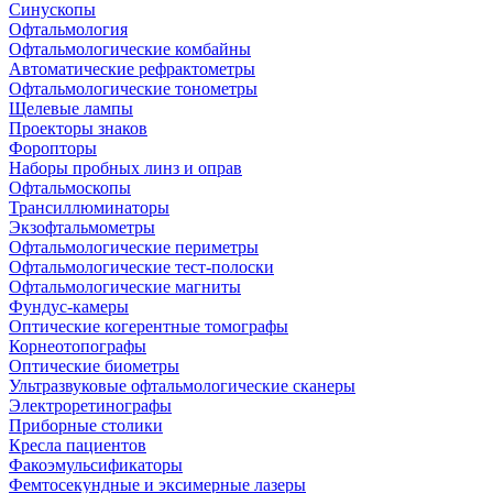
Синускопы
Офтальмология
Офтальмологические комбайны
Автоматические рефрактометры
Офтальмологические тонометры
Щелевые лампы
Проекторы знаков
Форопторы
Наборы пробных линз и оправ
Офтальмоскопы
Трансиллюминаторы
Экзофтальмометры
Офтальмологические периметры
Офтальмологические тест-полоски
Офтальмологические магниты
Фундус-камеры
Оптические когерентные томографы
Корнеотопографы
Оптические биометры
Ультразвуковые офтальмологические сканеры
Электроретинографы
Приборные столики
Кресла пациентов
Факоэмульсификаторы
Фемтосекундные и эксимерные лазеры