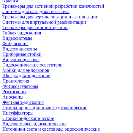
баланса
Тренажеры для активной разработки конечностей
Системы для разгрузки веса тела
Тренажеры для вертикализации и активизации
Системы для виртуальной реабилитации
Тренажеры для кинезиотерапии
Гибкая эндоскопия
Видеосистемы
Фиброскопы
Видеоэндоскопы
Приборные стойки
Видеопроцессоры
Эндоскопические осветители
Мойки для эндоскопов
Шкафы для эндоскопов
Проктология
Фотокоагуляторы
Ректоскопы
Аноскопы
Жесткая эндоскопия
Помпы ирригационные эндоскопические
Инсуффляторы
Стойки эндоскопические
Видеокамеры эндоскопические
Источники света и световоды эндоскопические