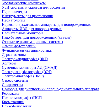
Урологические комплексы
УЗИ-системы и сканеры для урологии
Периниометры
Инструменты для цистоскопии
Неонатология
Наркозно-дыхательные аппараты для новорожденных
Аппараты ИВЛ для новорожденных
Неонатальные мониторы
Инкубаторы для новорожденных (кувезы)
Открытые реанимационные системы
Лампы фототерапии
Функциональная диагностика
Дерматоскопы
Электрокардиографы (ЭКГ)
Холтеры
Суточные мониторы АД (СМАД)
Электроэнцефалографы (ЭЭГ)
Электромиографы (ЭМГ)
Стресс-системы
Спирометры
Приборы для диагностики опорно-двигательного аппарата
Реография
Полисомнографы (ПСГ)
Биомеханика
Психофизиология