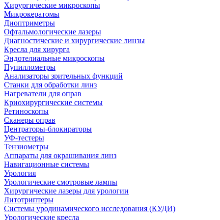
Хирургические микроскопы
Микрокератомы
Диоптриметры
Офтальмологические лазеры
Диагностические и хирургические линзы
Кресла для хирурга
Эндотелиальные микроскопы
Пупиллометры
Анализаторы зрительных функций
Станки для обработки линз
Нагреватели для оправ
Криохирургические системы
Ретиноскопы
Сканеры оправ
Центраторы-блокираторы
УФ-тестеры
Тензиометры
Аппараты для окрашивания линз
Навигационные системы
Урология
Урологические смотровые лампы
Хирургические лазеры для урологии
Литотриптеры
Системы уродинамического исследования (КУДИ)
Урологические кресла