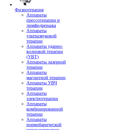
Физиотерапия
Аппараты
прессотерапии и
лимфодренажа
Аппараты
ультразвуковой
терапии
Аппараты ударно-
волновой терапии
(УВТ)
Аппараты лазерной
терапии
Аппараты
магнитной терапии
Аппараты УВЧ
терапии
Аппараты
электротерапии
Аппараты
комбинированной
терапии
Аппараты
нормобарической
гипокситерапии