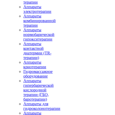
терапии
Аппараты
электротерапии
Аппараты
комбинированной
терапии
Аппараты
нормобарической
гипокситерапии
Аппараты
контактной
диатермии (TR-
терапии)
Аппараты
криотерапии
Гидромассажное
оборудование
Аппараты
гипербарической
кислородной
терапии (ГБО,
баротерапии)
Аппараты для
гидроколонотерапии
Аппараты