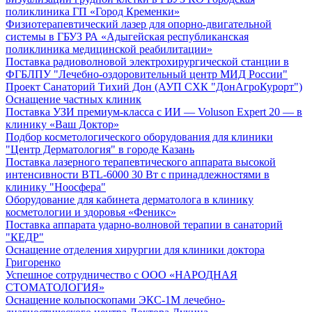
поликлиника ГП «Город Кременки»
Физиотерапевтический лазер для опорно-двигательной
системы в ГБУЗ РА «Адыгейская республиканская
поликлиника медицинской реабилитации»
Поставка радиоволновой электрохирургической станции в
ФГБЛПУ "Лечебно-оздоровительный центр МИД России"
Проект Санаторий Тихий Дон (АУП СХК "ДонАгроКурорт")
Оснащение частных клиник
Поставка УЗИ премиум-класса с ИИ — Voluson Expert 20 — в
клинику «Ваш Доктор»
Подбор косметологического оборудования для клиники
"Центр Дерматология" в городе Казань
Поставка лазерного терапевтического аппарата высокой
интенсивности BTL-6000 30 Вт с принадлежностями в
клинику "Ноосфера"
Оборудование для кабинета дерматолога в клинику
косметологии и здоровья «Феникс»
Поставка аппарата ударно-волновой терапии в санаторий
"КЕДР"
Оснащение отделения хирургии для клиники доктора
Григоренко
Успешное сотрудничество с ООО «НАРОДНАЯ
СТОМАТОЛОГИЯ»
Оснащение кольпоскопами ЭКС-1М лечебно-