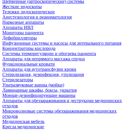
Шейверные (артроскопические) системы
Жесткие эндоскопы
Тележки эндоскопические
Анестезиология и реаниматология
Наркозные аппараты
Аппараты ИВЛ
Мониторы пациента
Дефибрилляторы
Инфузионные системы и насосы для энтерального питания
Концентраторы кислорода
Системы терморегуляции и обогрева пациента
Аппараты для непрямого массажа сердца
Функциональные кровати
Аппараты для аутотрансфузии крови
Стерилизация, дезинфекция, утилизация
Стерилизаторы
Ультразвуковые ванны (мойки)
Ламинарные шкафы, боксы, укрытия
Моюще-дезинфицирующие машины
Аппараты для обеззараживания и деструкции медицинских
отходов
Микроволновые системы обеззараживания медицинских
отходов
Медицинская мебель
Кресла медицинские