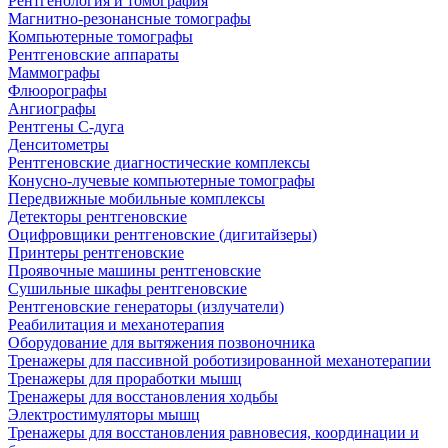
Рентгенология и томография
Магнитно-резонансные томографы
Компьютерные томографы
Рентгеновские аппараты
Маммографы
Флюорографы
Ангиографы
Рентгены С-дуга
Денситометры
Рентгеновские диагностические комплексы
Конусно-лучевые компьютерные томографы
Передвижные мобильные комплексы
Детекторы рентгеновские
Оцифровщики рентгеновские (дигитайзеры)
Принтеры рентгеновские
Проявочные машины рентгеновские
Сушильные шкафы рентгеновские
Рентгеновские генераторы (излучатели)
Реабилитация и механотерапия
Оборудование для вытяжения позвоночника
Тренажеры для пассивной роботизированной механотерапии
Тренажеры для проработки мышц
Тренажеры для восстановления ходьбы
Электростимуляторы мышц
Тренажеры для восстановления равновесия, координации и