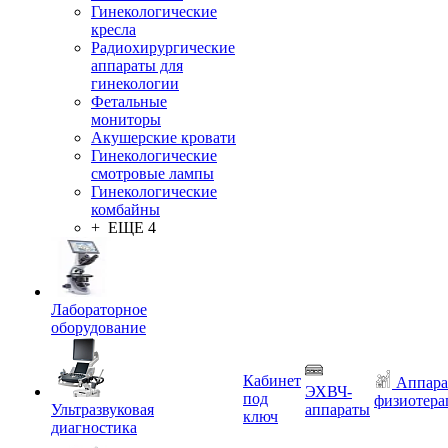
Гинекологические
кресла
Радиохирургические
аппараты для
гинекологии
Фетальные
мониторы
Акушерские кровати
Гинекологические
смотровые лампы
Гинекологические
комбайны
+ ЕЩЕ 4
Лабораторное
оборудование
Кабинет
Аппара
ЭХВЧ-
под
физиотера
Ультразвуковая
аппараты
ключ
диагностика