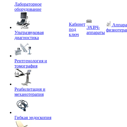
Лабораторное
оборудование
Кабинет
Аппара
ЭХВЧ-
под
физиотера
Ультразвуковая
аппараты
ключ
диагностика
Рентгенология и
томография
Реабилитация и
механотерапия
Гибкая эндоскопия