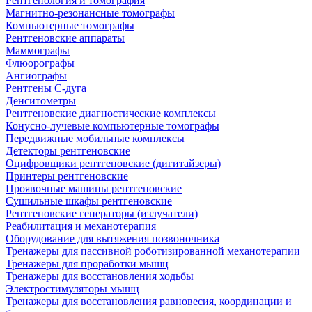
Рентгенология и томография
Магнитно-резонансные томографы
Компьютерные томографы
Рентгеновские аппараты
Маммографы
Флюорографы
Ангиографы
Рентгены С-дуга
Денситометры
Рентгеновские диагностические комплексы
Конусно-лучевые компьютерные томографы
Передвижные мобильные комплексы
Детекторы рентгеновские
Оцифровщики рентгеновские (дигитайзеры)
Принтеры рентгеновские
Проявочные машины рентгеновские
Сушильные шкафы рентгеновские
Рентгеновские генераторы (излучатели)
Реабилитация и механотерапия
Оборудование для вытяжения позвоночника
Тренажеры для пассивной роботизированной механотерапии
Тренажеры для проработки мышц
Тренажеры для восстановления ходьбы
Электростимуляторы мышц
Тренажеры для восстановления равновесия, координации и