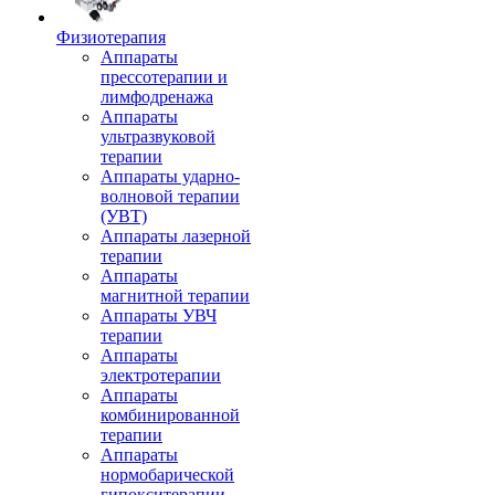
Физиотерапия
Аппараты
прессотерапии и
лимфодренажа
Аппараты
ультразвуковой
терапии
Аппараты ударно-
волновой терапии
(УВТ)
Аппараты лазерной
терапии
Аппараты
магнитной терапии
Аппараты УВЧ
терапии
Аппараты
электротерапии
Аппараты
комбинированной
терапии
Аппараты
нормобарической
гипокситерапии