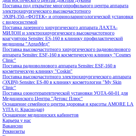
диагностического центра Доктора Дукина
Поставка под открытие многопрофильного центра аппарата
электрохирургического высокочастотного
ЭХВЧ-350-«ФОТЕК» и оториноларингологической установки
с видеосистемой
Поставка лазерного хирургического аппарата ЛАХТА-
МИЛОН и электрохирургического высокочастотного
коагулятора Sensitec ES-160 в клинику профилактической
медицины "АрхиМед"
Поставка высокочастотного хирургического радиоволнового
аппарата Sensitec ESF-160 в косметическую клинику "Cosmes
Clinic"
Поставка радиоволнового аппарата Sensitec ESF-160 в
косметическую клинику "Coskin"
Поставка высокочастотного электрохирургического аппарата
(ЭХВЧ) Sensitec ES-80 в клинику косметологии "My Skin
Clinic"
Поставка озонотерапевтической установки УОТА-60-01 для
Медицинского Центра "Детокс Плюс"
Оснащение семейного центра здоровья и красоты AMORE LA
VITA (г. Краснодар)
Оснащение медицинских кабинетов
Карьера у нас
Вакансии
Реквизиты