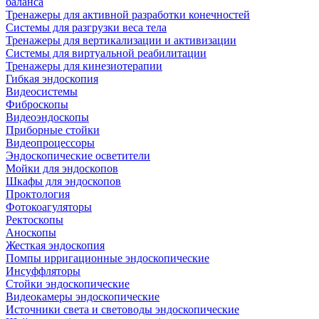
баланса
Тренажеры для активной разработки конечностей
Системы для разгрузки веса тела
Тренажеры для вертикализации и активизации
Системы для виртуальной реабилитации
Тренажеры для кинезиотерапии
Гибкая эндоскопия
Видеосистемы
Фиброскопы
Видеоэндоскопы
Приборные стойки
Видеопроцессоры
Эндоскопические осветители
Мойки для эндоскопов
Шкафы для эндоскопов
Проктология
Фотокоагуляторы
Ректоскопы
Аноскопы
Жесткая эндоскопия
Помпы ирригационные эндоскопические
Инсуффляторы
Стойки эндоскопические
Видеокамеры эндоскопические
Источники света и световоды эндоскопические