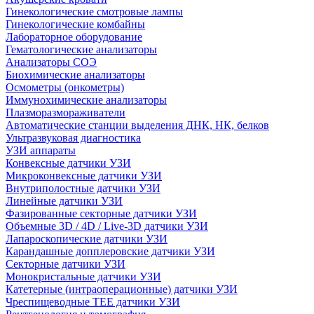
Гинекологические смотровые лампы
Гинекологические комбайны
Лабораторное оборудование
Гематологические анализаторы
Анализаторы СОЭ
Биохимические анализаторы
Осмометры (онкометры)
Иммунохимические анализаторы
Плазморазмораживатели
Автоматические станции выделения ДНК, НК, белков
Ультразвуковая диагностика
УЗИ аппараты
Конвексные датчики УЗИ
Микроконвексные датчики УЗИ
Внутриполостные датчики УЗИ
Линейные датчики УЗИ
Фазированные секторные датчики УЗИ
Объемные 3D / 4D / Live-3D датчики УЗИ
Лапароскопические датчики УЗИ
Карандашные допплеровские датчики УЗИ
Секторные датчики УЗИ
Монокристальные датчики УЗИ
Катетерные (интраоперационные) датчики УЗИ
Чреспищеводные TEE датчики УЗИ