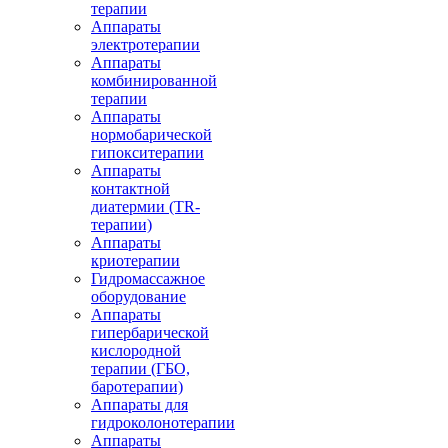
терапии
Аппараты
электротерапии
Аппараты
комбинированной
терапии
Аппараты
нормобарической
гипокситерапии
Аппараты
контактной
диатермии (TR-
терапии)
Аппараты
криотерапии
Гидромассажное
оборудование
Аппараты
гипербарической
кислородной
терапии (ГБО,
баротерапии)
Аппараты для
гидроколонотерапии
Аппараты