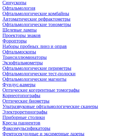
Синускопы
Офтальмология
Офтальмологические комбайны
Автоматические рефрактометры
Офтальмологические тонометры
Щелевые лампы
Проекторы знаков
Форопторы
Наборы пробных линз и оправ
Офтальмоскопы
Трансиллюминаторы
Экзофтальмометры
Офтальмологические периметры
Офтальмологические тест-полоски
Офтальмологические магниты
Фундус-камеры
Оптические когерентные томографы
Корнеотопографы
Оптические биометры
Ультразвуковые офтальмологические сканеры
Электроретинографы
Приборные столики
Кресла пациентов
Факоэмульсификаторы
Фемтосекундные и эксимерные лазеры