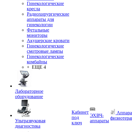
Гинекологические
кресла
Радиохирургические
аппараты для
гинекологии
Фетальные
мониторы
Акушерские кровати
Гинекологические
смотровые лампы
Гинекологические
комбайны
+ ЕЩЕ 4
Лабораторное
оборудование
Кабинет
Аппара
ЭХВЧ-
под
физиотера
Ультразвуковая
аппараты
ключ
диагностика