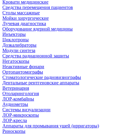
Кровати медицинские
Средства перемещения пациентов
Столы массажные
Мойки хирургические
Лучевая диагностика
Оборудование ядерной медицины
Инъекторы
Циклотроны
Дозкалибраторы
Модули синтеза
Средства радиационной защиты
Негатоскопы
Неактивные фонари
Ортопантомографы
Стоматологические радиовизиографы
Дентальные рентгеновские аппараты
Ветеринария
Отоларингология
ЛОР-комбайны
Аудиометры
Системы визуализации
ЛОР-микроскопы
ЛОР-кресла
Аппараты для промывания ушей (ирригаторы)
Риноскопы