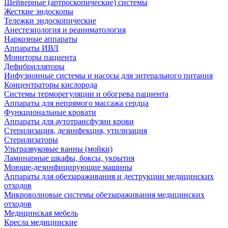
Шейверные (артроскопические) системы
Жесткие эндоскопы
Тележки эндоскопические
Анестезиология и реаниматология
Наркозные аппараты
Аппараты ИВЛ
Мониторы пациента
Дефибрилляторы
Инфузионные системы и насосы для энтерального питания
Концентраторы кислорода
Системы терморегуляции и обогрева пациента
Аппараты для непрямого массажа сердца
Функциональные кровати
Аппараты для аутотрансфузии крови
Стерилизация, дезинфекция, утилизация
Стерилизаторы
Ультразвуковые ванны (мойки)
Ламинарные шкафы, боксы, укрытия
Моюще-дезинфицирующие машины
Аппараты для обеззараживания и деструкции медицинских
отходов
Микроволновые системы обеззараживания медицинских
отходов
Медицинская мебель
Кресла медицинские