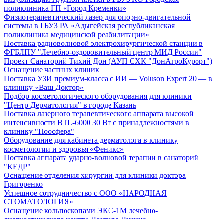
поликлиника ГП «Город Кременки»
Физиотерапевтический лазер для опорно-двигательной
системы в ГБУЗ РА «Адыгейская республиканская
поликлиника медицинской реабилитации»
Поставка радиоволновой электрохирургической станции в
ФГБЛПУ "Лечебно-оздоровительный центр МИД России"
Проект Санаторий Тихий Дон (АУП СХК "ДонАгроКурорт")
Оснащение частных клиник
Поставка УЗИ премиум-класса с ИИ — Voluson Expert 20 — в
клинику «Ваш Доктор»
Подбор косметологического оборудования для клиники
"Центр Дерматология" в городе Казань
Поставка лазерного терапевтического аппарата высокой
интенсивности BTL-6000 30 Вт с принадлежностями в
клинику "Ноосфера"
Оборудование для кабинета дерматолога в клинику
косметологии и здоровья «Феникс»
Поставка аппарата ударно-волновой терапии в санаторий
"КЕДР"
Оснащение отделения хирургии для клиники доктора
Григоренко
Успешное сотрудничество с ООО «НАРОДНАЯ
СТОМАТОЛОГИЯ»
Оснащение кольпоскопами ЭКС-1М лечебно-