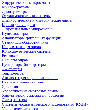
Хирургические микроскопы
Микрокератомы
Диоптриметры
Офтальмологические лазеры
Диагностические и хирургические линзы
Кресла для хирурга
Эндотелиальные микроскопы
Пупиллометры
Анализаторы зрительных функций
Станки для обработки линз
Нагреватели для оправ
Криохирургические системы
Ретиноскопы
Сканеры оправ
Центраторы-блокираторы
УФ-тестеры
Тензиометры
Аппараты для окрашивания линз
Навигационные системы
Урология
Урологические смотровые лампы
Хирургические лазеры для урологии
Литотриптеры
Системы уродинамического исследования (КУДИ)
Урологические кресла