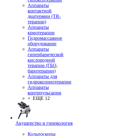
Аппараты
контактной
диатермии (TR-
терапии)
Аппараты
криотерапии
Гидромассажное
оборудование
Аппараты
гипербарической
кислородной
терапии (ГБО,
баротерапии)
Аппараты для
гидроколонотерапии
Аппараты
контрпульсации
+ ЕЩЕ 12
Акушерство и гинекология
Кольпоскопы