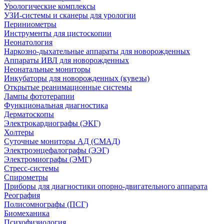
Урологические комплексы
УЗИ-системы и сканеры для урологии
Периниометры
Инструменты для цистоскопии
Неонатология
Наркозно-дыхательные аппараты для новорожденных
Аппараты ИВЛ для новорожденных
Неонатальные мониторы
Инкубаторы для новорожденных (кувезы)
Открытые реанимационные системы
Лампы фототерапии
Функциональная диагностика
Дерматоскопы
Электрокардиографы (ЭКГ)
Холтеры
Суточные мониторы АД (СМАД)
Электроэнцефалографы (ЭЭГ)
Электромиографы (ЭМГ)
Стресс-системы
Спирометры
Приборы для диагностики опорно-двигательного аппарата
Реография
Полисомнографы (ПСГ)
Биомеханика
Психофизиология