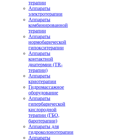
терапии
Аппараты
электротерапии
Аппараты
комбинированной
терапии
Аппараты
нормобарической
гипокситерапии
Аппараты
контактной
диатермии (TR-
терапии)
Аппараты
криотерапии
Гидромассажное
оборудование
Аппараты
гипербарической
кислородной
терапии (ГБО,
баротерапии)
Аппараты для
гидроколонотерапии
Аппараты