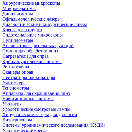
Хирургические микроскопы
Микрокератомы
Диоптриметры
Офтальмологические лазеры
Диагностические и хирургические линзы
Кресла для хирурга
Эндотелиальные микроскопы
Пупиллометры
Анализаторы зрительных функций
Станки для обработки линз
Нагреватели для оправ
Криохирургические системы
Ретиноскопы
Сканеры оправ
Центраторы-блокираторы
УФ-тестеры
Тензиометры
Аппараты для окрашивания линз
Навигационные системы
Урология
Урологические смотровые лампы
Хирургические лазеры для урологии
Литотриптеры
Системы уродинамического исследования (КУДИ)
Урологические кресла