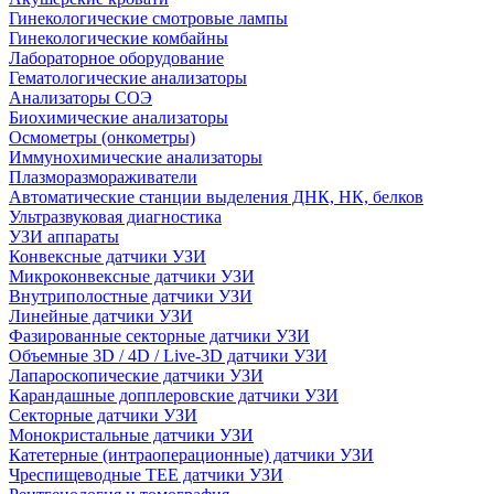
Гинекологические смотровые лампы
Гинекологические комбайны
Лабораторное оборудование
Гематологические анализаторы
Анализаторы СОЭ
Биохимические анализаторы
Осмометры (онкометры)
Иммунохимические анализаторы
Плазморазмораживатели
Автоматические станции выделения ДНК, НК, белков
Ультразвуковая диагностика
УЗИ аппараты
Конвексные датчики УЗИ
Микроконвексные датчики УЗИ
Внутриполостные датчики УЗИ
Линейные датчики УЗИ
Фазированные секторные датчики УЗИ
Объемные 3D / 4D / Live-3D датчики УЗИ
Лапароскопические датчики УЗИ
Карандашные допплеровские датчики УЗИ
Секторные датчики УЗИ
Монокристальные датчики УЗИ
Катетерные (интраоперационные) датчики УЗИ
Чреспищеводные TEE датчики УЗИ