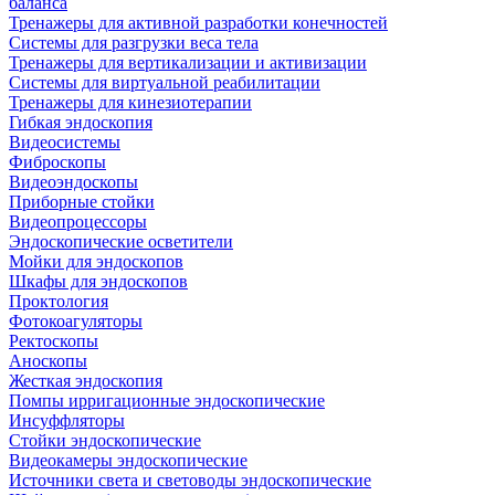
баланса
Тренажеры для активной разработки конечностей
Системы для разгрузки веса тела
Тренажеры для вертикализации и активизации
Системы для виртуальной реабилитации
Тренажеры для кинезиотерапии
Гибкая эндоскопия
Видеосистемы
Фиброскопы
Видеоэндоскопы
Приборные стойки
Видеопроцессоры
Эндоскопические осветители
Мойки для эндоскопов
Шкафы для эндоскопов
Проктология
Фотокоагуляторы
Ректоскопы
Аноскопы
Жесткая эндоскопия
Помпы ирригационные эндоскопические
Инсуффляторы
Стойки эндоскопические
Видеокамеры эндоскопические
Источники света и световоды эндоскопические