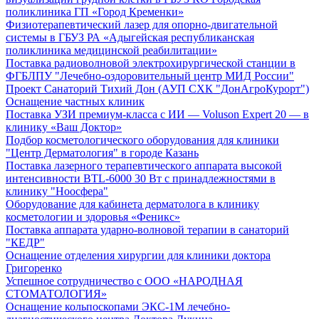
поликлиника ГП «Город Кременки»
Физиотерапевтический лазер для опорно-двигательной
системы в ГБУЗ РА «Адыгейская республиканская
поликлиника медицинской реабилитации»
Поставка радиоволновой электрохирургической станции в
ФГБЛПУ "Лечебно-оздоровительный центр МИД России"
Проект Санаторий Тихий Дон (АУП СХК "ДонАгроКурорт")
Оснащение частных клиник
Поставка УЗИ премиум-класса с ИИ — Voluson Expert 20 — в
клинику «Ваш Доктор»
Подбор косметологического оборудования для клиники
"Центр Дерматология" в городе Казань
Поставка лазерного терапевтического аппарата высокой
интенсивности BTL-6000 30 Вт с принадлежностями в
клинику "Ноосфера"
Оборудование для кабинета дерматолога в клинику
косметологии и здоровья «Феникс»
Поставка аппарата ударно-волновой терапии в санаторий
"КЕДР"
Оснащение отделения хирургии для клиники доктора
Григоренко
Успешное сотрудничество с ООО «НАРОДНАЯ
СТОМАТОЛОГИЯ»
Оснащение кольпоскопами ЭКС-1М лечебно-