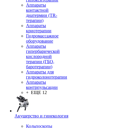
Аппараты
контактной
диатермии (TR-
терапии)
Аппараты
криотерапии
Гидромассажное
оборудование
Аппараты
гипербарической
кислородной
терапии (ГБО,
баротерапии)
Аппараты для
гидроколонотерапии
Аппараты
контрпульсации
+ ЕЩЕ 12
Акушерство и гинекология
Кольпоскопы