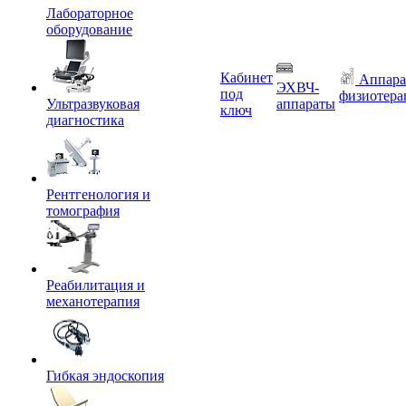
Лабораторное
оборудование
Кабинет
Аппара
ЭХВЧ-
под
физиотера
Ультразвуковая
аппараты
ключ
диагностика
Рентгенология и
томография
Реабилитация и
механотерапия
Гибкая эндоскопия