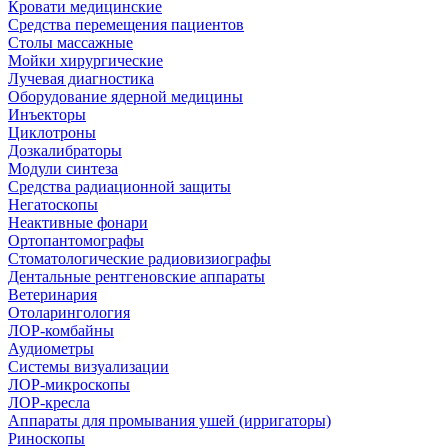
Кровати медицинские
Средства перемещения пациентов
Столы массажные
Мойки хирургические
Лучевая диагностика
Оборудование ядерной медицины
Инъекторы
Циклотроны
Дозкалибраторы
Модули синтеза
Средства радиационной защиты
Негатоскопы
Неактивные фонари
Ортопантомографы
Стоматологические радиовизиографы
Дентальные рентгеновские аппараты
Ветеринария
Отоларингология
ЛОР-комбайны
Аудиометры
Системы визуализации
ЛОР-микроскопы
ЛОР-кресла
Аппараты для промывания ушей (ирригаторы)
Риноскопы