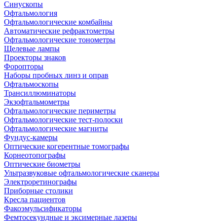
Синускопы
Офтальмология
Офтальмологические комбайны
Автоматические рефрактометры
Офтальмологические тонометры
Щелевые лампы
Проекторы знаков
Форопторы
Наборы пробных линз и оправ
Офтальмоскопы
Трансиллюминаторы
Экзофтальмометры
Офтальмологические периметры
Офтальмологические тест-полоски
Офтальмологические магниты
Фундус-камеры
Оптические когерентные томографы
Корнеотопографы
Оптические биометры
Ультразвуковые офтальмологические сканеры
Электроретинографы
Приборные столики
Кресла пациентов
Факоэмульсификаторы
Фемтосекундные и эксимерные лазеры