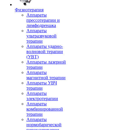
Физиотерапия
Аппараты
прессотерапии и
лимфодренажа
Аппараты
ультразвуковой
терапии
Аппараты ударно-
волновой терапии
(УВТ)
Аппараты лазерной
терапии
Аппараты
магнитной терапии
Аппараты УВЧ
терапии
Аппараты
электротерапии
Аппараты
комбинированной
терапии
Аппараты
нормобарической
гипокситерапии