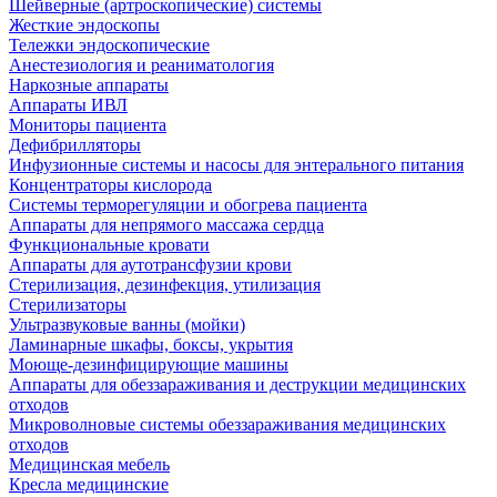
Шейверные (артроскопические) системы
Жесткие эндоскопы
Тележки эндоскопические
Анестезиология и реаниматология
Наркозные аппараты
Аппараты ИВЛ
Мониторы пациента
Дефибрилляторы
Инфузионные системы и насосы для энтерального питания
Концентраторы кислорода
Системы терморегуляции и обогрева пациента
Аппараты для непрямого массажа сердца
Функциональные кровати
Аппараты для аутотрансфузии крови
Стерилизация, дезинфекция, утилизация
Стерилизаторы
Ультразвуковые ванны (мойки)
Ламинарные шкафы, боксы, укрытия
Моюще-дезинфицирующие машины
Аппараты для обеззараживания и деструкции медицинских
отходов
Микроволновые системы обеззараживания медицинских
отходов
Медицинская мебель
Кресла медицинские