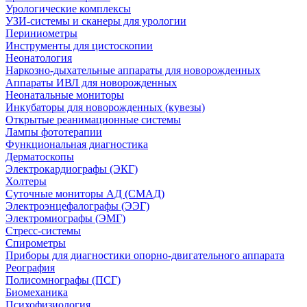
Урологические комплексы
УЗИ-системы и сканеры для урологии
Периниометры
Инструменты для цистоскопии
Неонатология
Наркозно-дыхательные аппараты для новорожденных
Аппараты ИВЛ для новорожденных
Неонатальные мониторы
Инкубаторы для новорожденных (кувезы)
Открытые реанимационные системы
Лампы фототерапии
Функциональная диагностика
Дерматоскопы
Электрокардиографы (ЭКГ)
Холтеры
Суточные мониторы АД (СМАД)
Электроэнцефалографы (ЭЭГ)
Электромиографы (ЭМГ)
Стресс-системы
Спирометры
Приборы для диагностики опорно-двигательного аппарата
Реография
Полисомнографы (ПСГ)
Биомеханика
Психофизиология