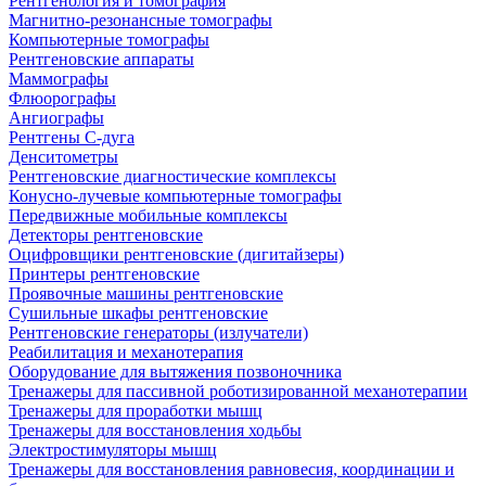
Рентгенология и томография
Магнитно-резонансные томографы
Компьютерные томографы
Рентгеновские аппараты
Маммографы
Флюорографы
Ангиографы
Рентгены С-дуга
Денситометры
Рентгеновские диагностические комплексы
Конусно-лучевые компьютерные томографы
Передвижные мобильные комплексы
Детекторы рентгеновские
Оцифровщики рентгеновские (дигитайзеры)
Принтеры рентгеновские
Проявочные машины рентгеновские
Сушильные шкафы рентгеновские
Рентгеновские генераторы (излучатели)
Реабилитация и механотерапия
Оборудование для вытяжения позвоночника
Тренажеры для пассивной роботизированной механотерапии
Тренажеры для проработки мышц
Тренажеры для восстановления ходьбы
Электростимуляторы мышц
Тренажеры для восстановления равновесия, координации и