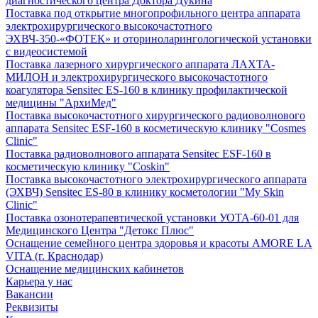
диагностического центра Доктора Дукина
Поставка под открытие многопрофильного центра аппарата
электрохирургического высокочастотного
ЭХВЧ-350-«ФОТЕК» и оториноларингологической установки
с видеосистемой
Поставка лазерного хирургического аппарата ЛАХТА-
МИЛОН и электрохирургического высокочастотного
коагулятора Sensitec ES-160 в клинику профилактической
медицины "АрхиМед"
Поставка высокочастотного хирургического радиоволнового
аппарата Sensitec ESF-160 в косметическую клинику "Cosmes
Clinic"
Поставка радиоволнового аппарата Sensitec ESF-160 в
косметическую клинику "Coskin"
Поставка высокочастотного электрохирургического аппарата
(ЭХВЧ) Sensitec ES-80 в клинику косметологии "My Skin
Clinic"
Поставка озонотерапевтической установки УОТА-60-01 для
Медицинского Центра "Детокс Плюс"
Оснащение семейного центра здоровья и красоты AMORE LA
VITA (г. Краснодар)
Оснащение медицинских кабинетов
Карьера у нас
Вакансии
Реквизиты