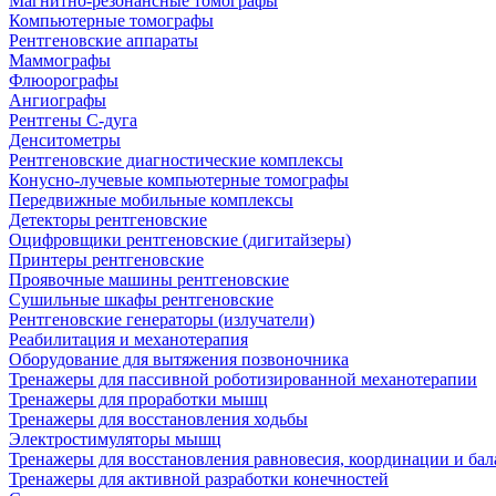
Магнитно-резонансные томографы
Компьютерные томографы
Рентгеновские аппараты
Маммографы
Флюорографы
Ангиографы
Рентгены С-дуга
Денситометры
Рентгеновские диагностические комплексы
Конусно-лучевые компьютерные томографы
Передвижные мобильные комплексы
Детекторы рентгеновские
Оцифровщики рентгеновские (дигитайзеры)
Принтеры рентгеновские
Проявочные машины рентгеновские
Сушильные шкафы рентгеновские
Рентгеновские генераторы (излучатели)
Реабилитация и механотерапия
Оборудование для вытяжения позвоночника
Тренажеры для пассивной роботизированной механотерапии
Тренажеры для проработки мышц
Тренажеры для восстановления ходьбы
Электростимуляторы мышц
Тренажеры для восстановления равновесия, координации и бал
Тренажеры для активной разработки конечностей