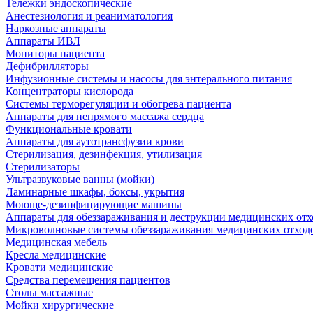
Тележки эндоскопические
Анестезиология и реаниматология
Наркозные аппараты
Аппараты ИВЛ
Мониторы пациента
Дефибрилляторы
Инфузионные системы и насосы для энтерального питания
Концентраторы кислорода
Системы терморегуляции и обогрева пациента
Аппараты для непрямого массажа сердца
Функциональные кровати
Аппараты для аутотрансфузии крови
Стерилизация, дезинфекция, утилизация
Стерилизаторы
Ультразвуковые ванны (мойки)
Ламинарные шкафы, боксы, укрытия
Моюще-дезинфицирующие машины
Аппараты для обеззараживания и деструкции медицинских отх
Микроволновые системы обеззараживания медицинских отход
Медицинская мебель
Кресла медицинские
Кровати медицинские
Средства перемещения пациентов
Столы массажные
Мойки хирургические