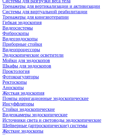
Системы для разгрузки веса тела
Тренажеры для вертикализации и активизации
Системы для виртуальной реабилитации
Тренажеры для кинезиотерапии
Гибкая эндоскопия
Видеосистемы
Фиброскопы
Видеоэндоскопы
Приборные стойки
Видеопроцессоры
Эндоскопические осветители
Мойки для эндоскопов
Шкафы для эндоскопов
Проктология
Фотокоагуляторы
Ректоскопы
Аноскопы
Жесткая эндоскопия
Помпы ирригационные эндоскопические
Инсуффляторы
Стойки эндоскопические
Видеокамеры эндоскопические
Источники света и световоды эндоскопические
Шейверные (артроскопические) системы
Жесткие эндоскопы