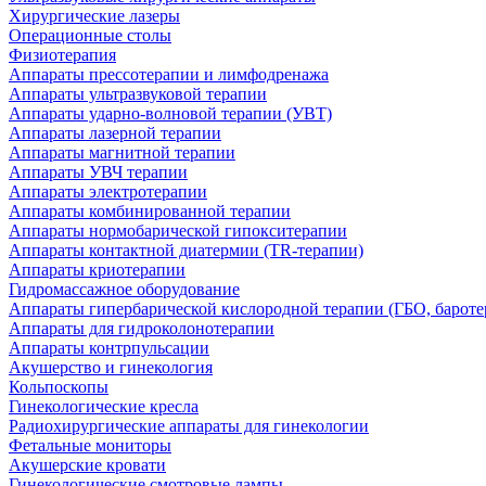
Хирургические лазеры
Операционные столы
Физиотерапия
Аппараты прессотерапии и лимфодренажа
Аппараты ультразвуковой терапии
Аппараты ударно-волновой терапии (УВТ)
Аппараты лазерной терапии
Аппараты магнитной терапии
Аппараты УВЧ терапии
Аппараты электротерапии
Аппараты комбинированной терапии
Аппараты нормобарической гипокситерапии
Аппараты контактной диатермии (TR-терапии)
Аппараты криотерапии
Гидромассажное оборудование
Аппараты гипербарической кислородной терапии (ГБО, бароте
Аппараты для гидроколонотерапии
Аппараты контрпульсации
Акушерство и гинекология
Кольпоскопы
Гинекологические кресла
Радиохирургические аппараты для гинекологии
Фетальные мониторы
Акушерские кровати
Гинекологические смотровые лампы