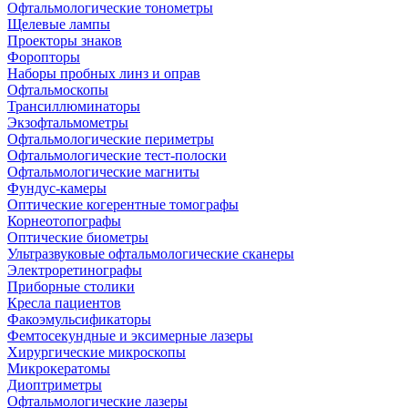
Офтальмологические тонометры
Щелевые лампы
Проекторы знаков
Форопторы
Наборы пробных линз и оправ
Офтальмоскопы
Трансиллюминаторы
Экзофтальмометры
Офтальмологические периметры
Офтальмологические тест-полоски
Офтальмологические магниты
Фундус-камеры
Оптические когерентные томографы
Корнеотопографы
Оптические биометры
Ультразвуковые офтальмологические сканеры
Электроретинографы
Приборные столики
Кресла пациентов
Факоэмульсификаторы
Фемтосекундные и эксимерные лазеры
Хирургические микроскопы
Микрокератомы
Диоптриметры
Офтальмологические лазеры