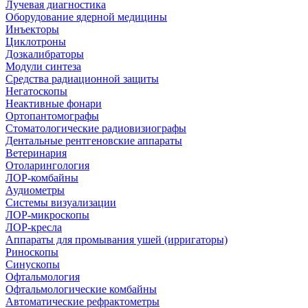
Лучевая диагностика
Оборудование ядерной медицины
Инъекторы
Циклотроны
Дозкалибраторы
Модули синтеза
Средства радиационной защиты
Негатоскопы
Неактивные фонари
Ортопантомографы
Стоматологические радиовизиографы
Дентальные рентгеновские аппараты
Ветеринария
Отоларингология
ЛОР-комбайны
Аудиометры
Системы визуализации
ЛОР-микроскопы
ЛОР-кресла
Аппараты для промывания ушей (ирригаторы)
Риноскопы
Синускопы
Офтальмология
Офтальмологические комбайны
Автоматические рефрактометры