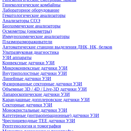
Гинекологические комбайны
Лабораторное оборудование
Гематологические анализаторы
Анализаторы СОЭ
Биохимические анализаторы
Осмометры (онкометры)
Иммунохимические анализаторы
Плазморазмораживатели
Автоматические станции выделения ДНК, НК, белков
Ультразвуковая диагностика
УЗИ аппараты
Конвексные датчики УЗИ
Микроконвексные датчики УЗИ
Внутриполостные датчики УЗИ
Линейные датчики УЗИ
Фазированные секторные датчики УЗИ
Объемные 3D / 4D / Live-3D датчики УЗИ
Лапароскопические датчики УЗИ
Карандашные допплеровские датчики УЗИ
Секторные датчики УЗИ
Монокристальные датчики УЗИ
Катетерные (интраоперационные) датчики УЗИ
Чреспищеводные TEE датчики УЗИ
Рентгенология и томография