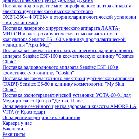
диагностического центра Доктора Дукина
Поставка под открытие многопрофильного центра аппарата
электрохирургического высокочастотного
ЭХВЧ-350-«ФОТЕК» и оториноларингологической установки
с видеосистемой
Поставка лазерного хирургического аппарата ЛАХТА-
МИЛОН и электрохирургического высокочастотного
коагулятора Sensitec ES-160 в клинику профилактической
медицины "АрхиМед"
Поставка высокочастотного хирургического радиоволнового
аппарата Sensitec ESF-160 в косметическую клинику "Cosmes
Clinic"
Поставка радиоволнового аппарата Sensitec ESF-160 в
косметическую клинику "Coskin"
Поставка высокочастотного электрохирургического аппарата
(ЭХВЧ) Sensitec ES-80 в клинику косметологии "My Skin
Clinic"
Поставка озонотерапевтической установки УОТА-60-01 для
Медицинского Центра "Детокс Плюс"
Оснащение семейного центра здоровья и красоты AMORE LA
VITA (г. Краснодар)
Оснащение медицинских кабинетов
Карьера у нас
Вакансии
Реквизиты