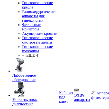
Гинекологические
кресла
Радиохирургические
аппараты для
гинекологии
Фетальные
мониторы
Акушерские кровати
Гинекологические
смотровые лампы
Гинекологические
комбайны
+ ЕЩЕ 4
Лабораторное
оборудование
Кабинет
Аппара
ЭХВЧ-
под
физиотера
Ультразвуковая
аппараты
ключ
диагностика