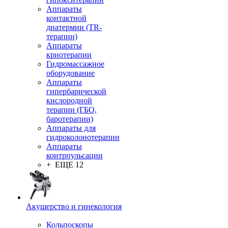
Аппараты
контактной
диатермии (TR-
терапии)
Аппараты
криотерапии
Гидромассажное
оборудование
Аппараты
гипербарической
кислородной
терапии (ГБО,
баротерапии)
Аппараты для
гидроколонотерапии
Аппараты
контрпульсации
+ ЕЩЕ 12
Акушерство и гинекология
Кольпоскопы