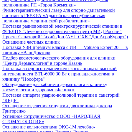
поликлиника ГП «Город Кременки»
Физиотерапевтический лазер для опорно-двигательной
системы в ГБУЗ РА «Адыгейская республиканская
поликлиника медицинской реабилитации»
Поставка радиоволновой электрохирургической станции в
ФГБЛПУ "Лечебно-оздоровительный центр МИД России"
Проект Санаторий Тихий Дон (АУП СХК "ДонАгроКурорт")
Оснащение частных клиник
Поставка УЗИ премиум-класса с ИИ — Voluson Expert 20 — в
клинику «Ваш Доктор»
Подбор косметологического оборудования для клиники
"Центр Дерматология" в городе Казань
Поставка лазерного терапевтического аппарата высокой
интенсивности BTL-6000 30 Вт с принадлежностями в
клинику "Ноосфера"
Оборудование для кабинета дерматолога в клинику
косметологии и здоровья «Феникс»
Поставка аппарата ударно-волновой терапии в санаторий
"КЕДР"
Оснащение отделения хирургии для клиники доктора
Григоренко
Успешное сотрудничество с ООО «НАРОДНАЯ
СТОМАТОЛОГИЯ»
Оснащение кольпоскопами ЭКС-1М лечебно-