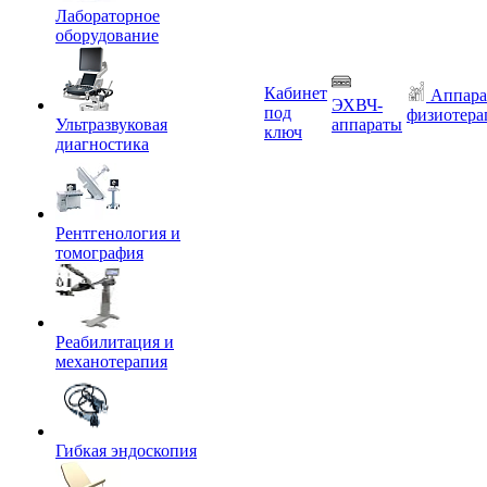
Лабораторное
оборудование
Кабинет
Аппара
ЭХВЧ-
под
физиотера
Ультразвуковая
аппараты
ключ
диагностика
Рентгенология и
томография
Реабилитация и
механотерапия
Гибкая эндоскопия