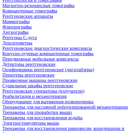
Рентгенология и томография
Магнитно-резонансные томографы
Компьютерные томографы
Рентгеновские аппараты
Маммографы
Флюорографы
Ангиографы
Рентгены С-дуга
Денситометры
Рентгеновские диагностические комплексы
Конусно-лучевые компьютерные томографы
Передвижные мобильные комплексы
Детекторы рентгеновские
Оцифровщики рентгеновские (дигитайзеры)
Принтеры рентгеновские
Проявочные машины рентгеновские
Сушильные шкафы рентгеновские
Рентгеновские генераторы (излучатели)
Реабилитация и механотерапия
Оборудование для вытяжения позвоночника
Тренажеры для пассивной роботизированной механотерапии
Тренажеры для проработки мышц
Тренажеры для восстановления ходьбы
Электростимуляторы мышц
Тренажеры для восстановления равновесия, координации и