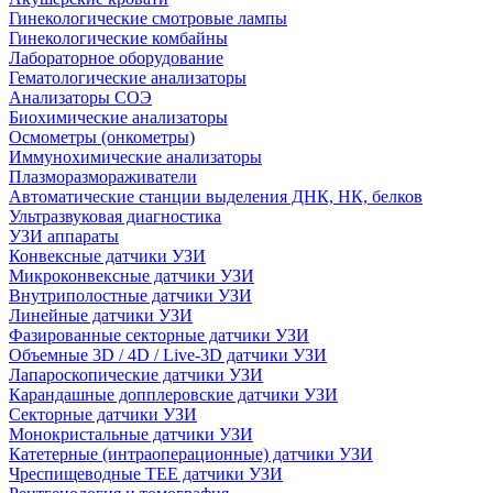
Гинекологические смотровые лампы
Гинекологические комбайны
Лабораторное оборудование
Гематологические анализаторы
Анализаторы СОЭ
Биохимические анализаторы
Осмометры (онкометры)
Иммунохимические анализаторы
Плазморазмораживатели
Автоматические станции выделения ДНК, НК, белков
Ультразвуковая диагностика
УЗИ аппараты
Конвексные датчики УЗИ
Микроконвексные датчики УЗИ
Внутриполостные датчики УЗИ
Линейные датчики УЗИ
Фазированные секторные датчики УЗИ
Объемные 3D / 4D / Live-3D датчики УЗИ
Лапароскопические датчики УЗИ
Карандашные допплеровские датчики УЗИ
Секторные датчики УЗИ
Монокристальные датчики УЗИ
Катетерные (интраоперационные) датчики УЗИ
Чреспищеводные TEE датчики УЗИ