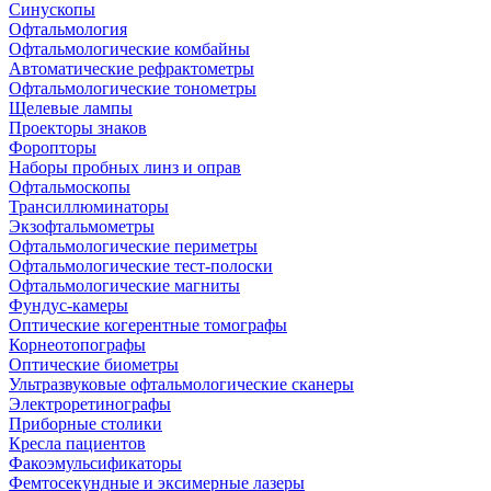
Синускопы
Офтальмология
Офтальмологические комбайны
Автоматические рефрактометры
Офтальмологические тонометры
Щелевые лампы
Проекторы знаков
Форопторы
Наборы пробных линз и оправ
Офтальмоскопы
Трансиллюминаторы
Экзофтальмометры
Офтальмологические периметры
Офтальмологические тест-полоски
Офтальмологические магниты
Фундус-камеры
Оптические когерентные томографы
Корнеотопографы
Оптические биометры
Ультразвуковые офтальмологические сканеры
Электроретинографы
Приборные столики
Кресла пациентов
Факоэмульсификаторы
Фемтосекундные и эксимерные лазеры