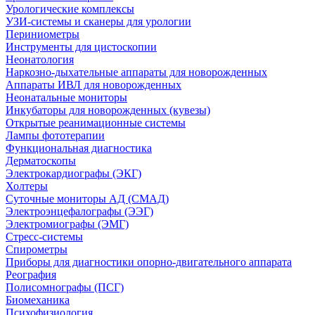
Урологические комплексы
УЗИ-системы и сканеры для урологии
Периниометры
Инструменты для цистоскопии
Неонатология
Наркозно-дыхательные аппараты для новорожденных
Аппараты ИВЛ для новорожденных
Неонатальные мониторы
Инкубаторы для новорожденных (кувезы)
Открытые реанимационные системы
Лампы фототерапии
Функциональная диагностика
Дерматоскопы
Электрокардиографы (ЭКГ)
Холтеры
Суточные мониторы АД (СМАД)
Электроэнцефалографы (ЭЭГ)
Электромиографы (ЭМГ)
Стресс-системы
Спирометры
Приборы для диагностики опорно-двигательного аппарата
Реография
Полисомнографы (ПСГ)
Биомеханика
Психофизиология