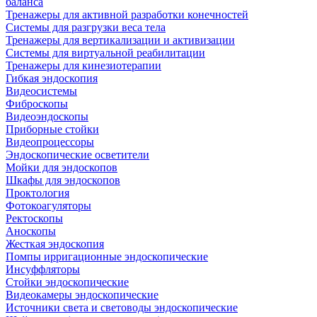
баланса
Тренажеры для активной разработки конечностей
Системы для разгрузки веса тела
Тренажеры для вертикализации и активизации
Системы для виртуальной реабилитации
Тренажеры для кинезиотерапии
Гибкая эндоскопия
Видеосистемы
Фиброскопы
Видеоэндоскопы
Приборные стойки
Видеопроцессоры
Эндоскопические осветители
Мойки для эндоскопов
Шкафы для эндоскопов
Проктология
Фотокоагуляторы
Ректоскопы
Аноскопы
Жесткая эндоскопия
Помпы ирригационные эндоскопические
Инсуффляторы
Стойки эндоскопические
Видеокамеры эндоскопические
Источники света и световоды эндоскопические