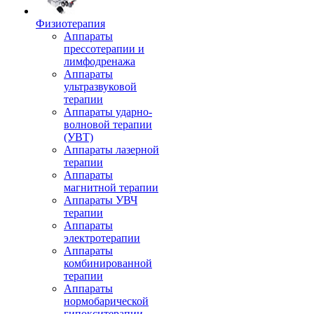
Физиотерапия
Аппараты
прессотерапии и
лимфодренажа
Аппараты
ультразвуковой
терапии
Аппараты ударно-
волновой терапии
(УВТ)
Аппараты лазерной
терапии
Аппараты
магнитной терапии
Аппараты УВЧ
терапии
Аппараты
электротерапии
Аппараты
комбинированной
терапии
Аппараты
нормобарической
гипокситерапии