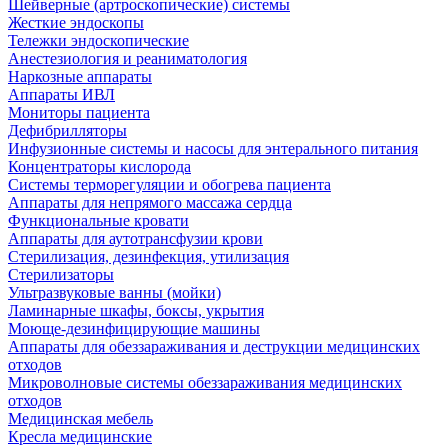
Шейверные (артроскопические) системы
Жесткие эндоскопы
Тележки эндоскопические
Анестезиология и реаниматология
Наркозные аппараты
Аппараты ИВЛ
Мониторы пациента
Дефибрилляторы
Инфузионные системы и насосы для энтерального питания
Концентраторы кислорода
Системы терморегуляции и обогрева пациента
Аппараты для непрямого массажа сердца
Функциональные кровати
Аппараты для аутотрансфузии крови
Стерилизация, дезинфекция, утилизация
Стерилизаторы
Ультразвуковые ванны (мойки)
Ламинарные шкафы, боксы, укрытия
Моюще-дезинфицирующие машины
Аппараты для обеззараживания и деструкции медицинских
отходов
Микроволновые системы обеззараживания медицинских
отходов
Медицинская мебель
Кресла медицинские