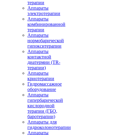
терапии
Аппараты
электротерапии
Аппараты
комбинированной
терапии
Аппараты
нормобарической
гипокситерапии
Аппараты
контактной
диатермии (TR-
терапии)
Аппараты
криотерапии
Гидромассажное
оборудование
Аппараты
гипербарической
кислородной
терапии (ГБО,
баротерапии)
Аппараты для
гидроколонотерапии
Аппараты