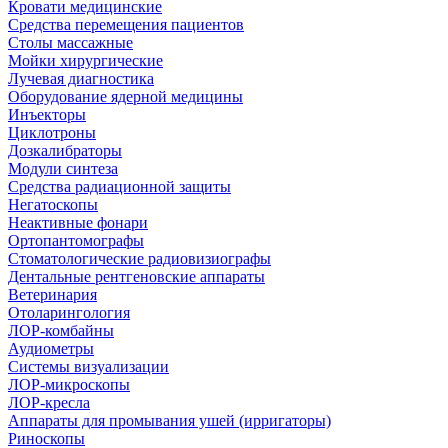
Кровати медицинские
Средства перемещения пациентов
Столы массажные
Мойки хирургические
Лучевая диагностика
Оборудование ядерной медицины
Инъекторы
Циклотроны
Дозкалибраторы
Модули синтеза
Средства радиационной защиты
Негатоскопы
Неактивные фонари
Ортопантомографы
Стоматологические радиовизиографы
Дентальные рентгеновские аппараты
Ветеринария
Отоларингология
ЛОР-комбайны
Аудиометры
Системы визуализации
ЛОР-микроскопы
ЛОР-кресла
Аппараты для промывания ушей (ирригаторы)
Риноскопы