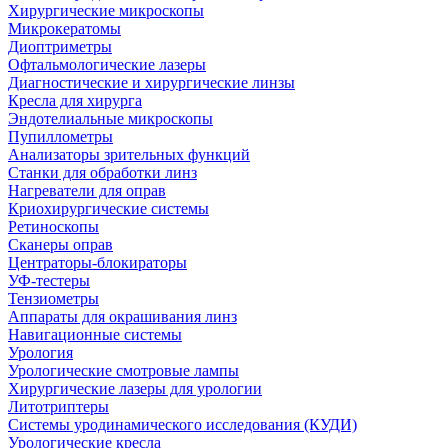
Хирургические микроскопы
Микрокератомы
Диоптриметры
Офтальмологические лазеры
Диагностические и хирургические линзы
Кресла для хирурга
Эндотелиальные микроскопы
Пупиллометры
Анализаторы зрительных функций
Станки для обработки линз
Нагреватели для оправ
Криохирургические системы
Ретиноскопы
Сканеры оправ
Центраторы-блокираторы
УФ-тестеры
Тензиометры
Аппараты для окрашивания линз
Навигационные системы
Урология
Урологические смотровые лампы
Хирургические лазеры для урологии
Литотриптеры
Системы уродинамического исследования (КУДИ)
Урологические кресла