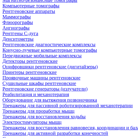
Магнитно-резонансные томографы
Компьютерные томографы
Рентгеновские аппараты
Маммографы
Флюорографы
Ангиографы
Рентгены С-дуга
Денситометры
Рентгеновские диагностические комплексы
Конусно-лучевые компьютерные томографы
Передвижные мобильные комплексы
Детекторы рентгеновские
Оцифровщики рентгеновские (дигитайзеры)
Принтеры рентгеновские
Проявочные машины рентгеновские
Сушильные шкафы рентгеновские
Рентгеновские генераторы (излучатели)
Реабилитация и механотерапия
Оборудование для вытяжения позвоночника
Тренажеры для пассивной роботизированной механотерапии
Тренажеры для проработки мышц
Тренажеры для восстановления ходьбы
Электростимуляторы мышц
Тренажеры для восстановления равновесия, координации и бал
Тренажеры для активной разработки конечностей