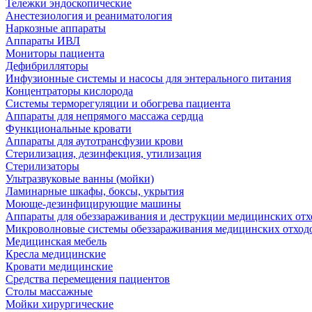
Тележки эндоскопические
Анестезиология и реаниматология
Наркозные аппараты
Аппараты ИВЛ
Мониторы пациента
Дефибрилляторы
Инфузионные системы и насосы для энтерального питания
Концентраторы кислорода
Системы терморегуляции и обогрева пациента
Аппараты для непрямого массажа сердца
Функциональные кровати
Аппараты для аутотрансфузии крови
Стерилизация, дезинфекция, утилизация
Стерилизаторы
Ультразвуковые ванны (мойки)
Ламинарные шкафы, боксы, укрытия
Моюще-дезинфицирующие машины
Аппараты для обеззараживания и деструкции медицинских отх
Микроволновые системы обеззараживания медицинских отход
Медицинская мебель
Кресла медицинские
Кровати медицинские
Средства перемещения пациентов
Столы массажные
Мойки хирургические