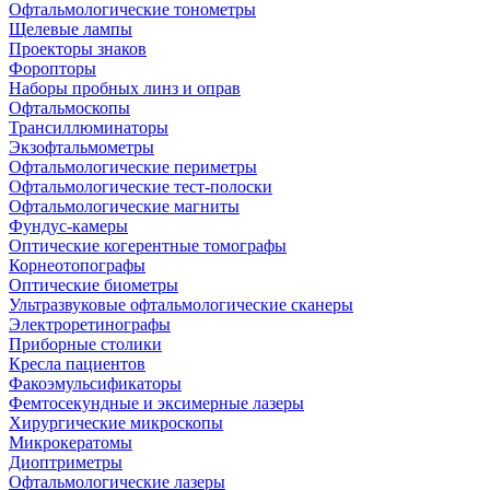
Офтальмологические тонометры
Щелевые лампы
Проекторы знаков
Форопторы
Наборы пробных линз и оправ
Офтальмоскопы
Трансиллюминаторы
Экзофтальмометры
Офтальмологические периметры
Офтальмологические тест-полоски
Офтальмологические магниты
Фундус-камеры
Оптические когерентные томографы
Корнеотопографы
Оптические биометры
Ультразвуковые офтальмологические сканеры
Электроретинографы
Приборные столики
Кресла пациентов
Факоэмульсификаторы
Фемтосекундные и эксимерные лазеры
Хирургические микроскопы
Микрокератомы
Диоптриметры
Офтальмологические лазеры