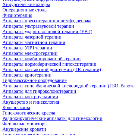
Хирургические лазеры
Операционные столы
Физиотерапия
Аппараты прессотерапии и лимфодренажа
Аппараты ультразвуковой терапии
Аппараты ударно-волновой терапии (УВТ)
Аппараты лазерной терапии
Аппараты магнитной терапии
Аппараты УВЧ терапии
Аппараты электротерапии
Аппараты комбинированной терапии
Аппараты нормобарической гипокситерапии
Аппараты контактной диатермии (TR-терапии)
Аппараты криотерапии
Гидромассажное оборудование
Аппараты гипербарической кислородной терапии (ГБО, бароте
Аппараты для гидроколонотерапии
Аппараты контрпульсации
Акушерство и гинекология
Кольпоскопы
Гинекологические кресла
Радиохирургические аппараты для гинекологии
Фетальные мониторы
Акушерские кровати
Гинекологические смотровые лампы