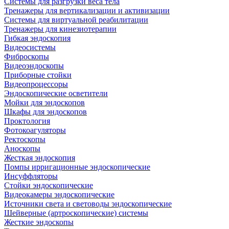
Системы для разгрузки веса тела
Тренажеры для вертикализации и активизации
Системы для виртуальной реабилитации
Тренажеры для кинезиотерапии
Гибкая эндоскопия
Видеосистемы
Фиброскопы
Видеоэндоскопы
Приборные стойки
Видеопроцессоры
Эндоскопические осветители
Мойки для эндоскопов
Шкафы для эндоскопов
Проктология
Фотокоагуляторы
Ректоскопы
Аноскопы
Жесткая эндоскопия
Помпы ирригационные эндоскопические
Инсуффляторы
Стойки эндоскопические
Видеокамеры эндоскопические
Источники света и световоды эндоскопические
Шейверные (артроскопические) системы
Жесткие эндоскопы