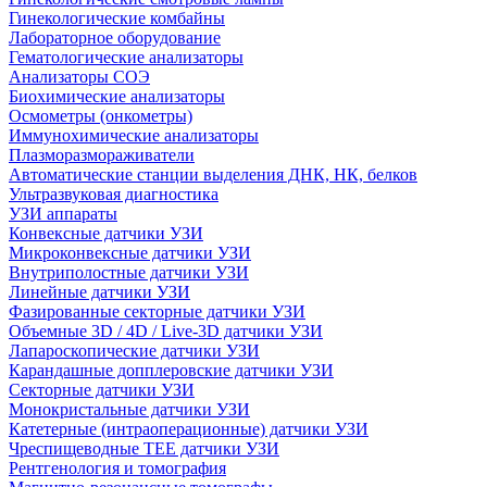
Гинекологические комбайны
Лабораторное оборудование
Гематологические анализаторы
Анализаторы СОЭ
Биохимические анализаторы
Осмометры (онкометры)
Иммунохимические анализаторы
Плазморазмораживатели
Автоматические станции выделения ДНК, НК, белков
Ультразвуковая диагностика
УЗИ аппараты
Конвексные датчики УЗИ
Микроконвексные датчики УЗИ
Внутриполостные датчики УЗИ
Линейные датчики УЗИ
Фазированные секторные датчики УЗИ
Объемные 3D / 4D / Live-3D датчики УЗИ
Лапароскопические датчики УЗИ
Карандашные допплеровские датчики УЗИ
Секторные датчики УЗИ
Монокристальные датчики УЗИ
Катетерные (интраоперационные) датчики УЗИ
Чреспищеводные TEE датчики УЗИ
Рентгенология и томография