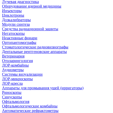
Лучевая диагностика
Оборудование ядерной медицины
Инъекторы
Циклотроны
Дозкалибраторы
Модули синтеза
Средства радиационной защиты
Негатоскопы
Неактивные фонари
Ортопантомографы
Стоматологические радиовизиографы
Дентальные рентгеновские аппараты
Ветеринария
Отоларингология
ЛОР-комбайны
Аудиометры
Системы визуализации
ЛОР-микроскопы
ЛОР-кресла
Аппараты для промывания ушей (ирригаторы)
Риноскопы
Синускопы
Офтальмология
Офтальмологические комбайны
Автоматические рефрактометры