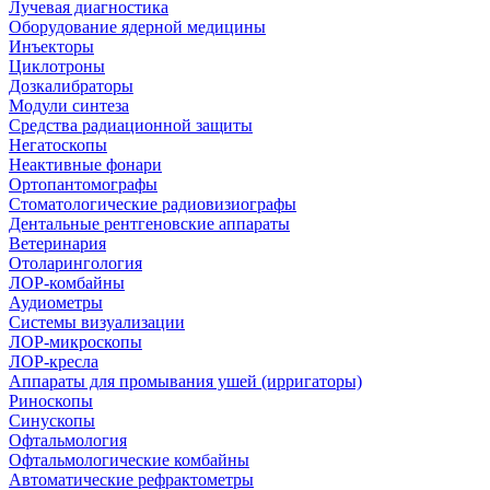
Лучевая диагностика
Оборудование ядерной медицины
Инъекторы
Циклотроны
Дозкалибраторы
Модули синтеза
Средства радиационной защиты
Негатоскопы
Неактивные фонари
Ортопантомографы
Стоматологические радиовизиографы
Дентальные рентгеновские аппараты
Ветеринария
Отоларингология
ЛОР-комбайны
Аудиометры
Системы визуализации
ЛОР-микроскопы
ЛОР-кресла
Аппараты для промывания ушей (ирригаторы)
Риноскопы
Синускопы
Офтальмология
Офтальмологические комбайны
Автоматические рефрактометры