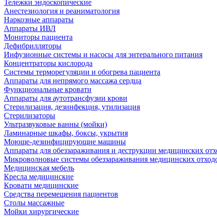
Тележки эндоскопические
Анестезиология и реаниматология
Наркозные аппараты
Аппараты ИВЛ
Мониторы пациента
Дефибрилляторы
Инфузионные системы и насосы для энтерального питания
Концентраторы кислорода
Системы терморегуляции и обогрева пациента
Аппараты для непрямого массажа сердца
Функциональные кровати
Аппараты для аутотрансфузии крови
Стерилизация, дезинфекция, утилизация
Стерилизаторы
Ультразвуковые ванны (мойки)
Ламинарные шкафы, боксы, укрытия
Моюще-дезинфицирующие машины
Аппараты для обеззараживания и деструкции медицинских отх
Микроволновые системы обеззараживания медицинских отход
Медицинская мебель
Кресла медицинские
Кровати медицинские
Средства перемещения пациентов
Столы массажные
Мойки хирургические