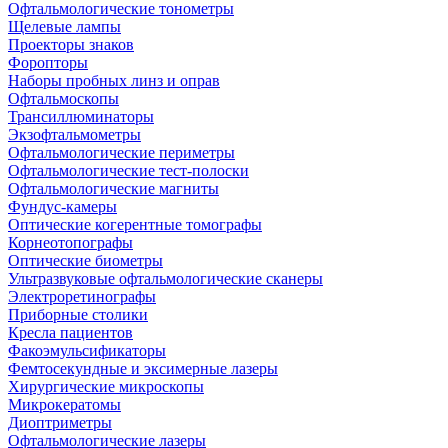
Офтальмологические тонометры
Щелевые лампы
Проекторы знаков
Форопторы
Наборы пробных линз и оправ
Офтальмоскопы
Трансиллюминаторы
Экзофтальмометры
Офтальмологические периметры
Офтальмологические тест-полоски
Офтальмологические магниты
Фундус-камеры
Оптические когерентные томографы
Корнеотопографы
Оптические биометры
Ультразвуковые офтальмологические сканеры
Электроретинографы
Приборные столики
Кресла пациентов
Факоэмульсификаторы
Фемтосекундные и эксимерные лазеры
Хирургические микроскопы
Микрокератомы
Диоптриметры
Офтальмологические лазеры