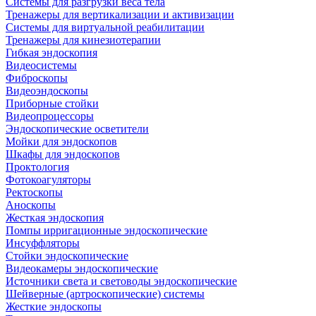
Системы для разгрузки веса тела
Тренажеры для вертикализации и активизации
Системы для виртуальной реабилитации
Тренажеры для кинезиотерапии
Гибкая эндоскопия
Видеосистемы
Фиброскопы
Видеоэндоскопы
Приборные стойки
Видеопроцессоры
Эндоскопические осветители
Мойки для эндоскопов
Шкафы для эндоскопов
Проктология
Фотокоагуляторы
Ректоскопы
Аноскопы
Жесткая эндоскопия
Помпы ирригационные эндоскопические
Инсуффляторы
Стойки эндоскопические
Видеокамеры эндоскопические
Источники света и световоды эндоскопические
Шейверные (артроскопические) системы
Жесткие эндоскопы