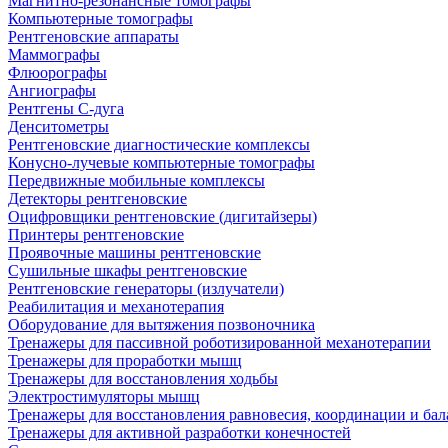
Магнитно-резонансные томографы
Компьютерные томографы
Рентгеновские аппараты
Маммографы
Флюорографы
Ангиографы
Рентгены С-дуга
Денситометры
Рентгеновские диагностические комплексы
Конусно-лучевые компьютерные томографы
Передвижные мобильные комплексы
Детекторы рентгеновские
Оцифровщики рентгеновские (дигитайзеры)
Принтеры рентгеновские
Проявочные машины рентгеновские
Сушильные шкафы рентгеновские
Рентгеновские генераторы (излучатели)
Реабилитация и механотерапия
Оборудование для вытяжения позвоночника
Тренажеры для пассивной роботизированной механотерапии
Тренажеры для проработки мышц
Тренажеры для восстановления ходьбы
Электростимуляторы мышц
Тренажеры для восстановления равновесия, координации и бал
Тренажеры для активной разработки конечностей