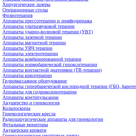
Хирургические лазеры
Операционные столы
Физиотерапия
Аппараты прессотерапии и лимфодренажа
Аппараты ультразвуковой терапии
Аппараты ударно-волновой терапии (УВТ)
Аппараты лазерной терапии
Аппараты магнитной терапии
Аппараты УВЧ терапии
Аппараты электротерапии
Аппараты комбинированной терапии
Аппараты нормобарической гипокситерапии
Аппараты контактной диатермии (TR-терапии)
Аппараты криотерапии
Гидромассажное оборудование
Аппараты гипербарической кислородной терапии (ГБО, бароте
Аппараты для гидроколонотерапии
Аппараты контрпульсации
Акушерство и гинекология
Кольпоскопы
Гинекологические кресла
Радиохирургические аппараты для гинекологии
Фетальные мониторы
Акушерские кровати
Гинекологические смотровые лампы