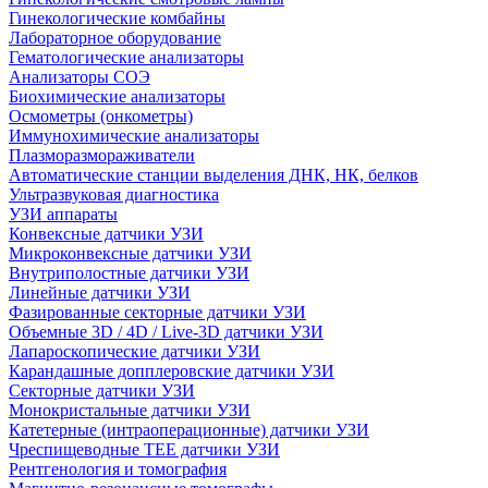
Гинекологические комбайны
Лабораторное оборудование
Гематологические анализаторы
Анализаторы СОЭ
Биохимические анализаторы
Осмометры (онкометры)
Иммунохимические анализаторы
Плазморазмораживатели
Автоматические станции выделения ДНК, НК, белков
Ультразвуковая диагностика
УЗИ аппараты
Конвексные датчики УЗИ
Микроконвексные датчики УЗИ
Внутриполостные датчики УЗИ
Линейные датчики УЗИ
Фазированные секторные датчики УЗИ
Объемные 3D / 4D / Live-3D датчики УЗИ
Лапароскопические датчики УЗИ
Карандашные допплеровские датчики УЗИ
Секторные датчики УЗИ
Монокристальные датчики УЗИ
Катетерные (интраоперационные) датчики УЗИ
Чреспищеводные TEE датчики УЗИ
Рентгенология и томография