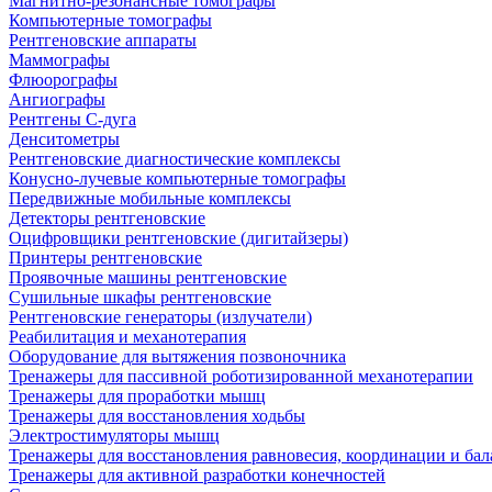
Магнитно-резонансные томографы
Компьютерные томографы
Рентгеновские аппараты
Маммографы
Флюорографы
Ангиографы
Рентгены С-дуга
Денситометры
Рентгеновские диагностические комплексы
Конусно-лучевые компьютерные томографы
Передвижные мобильные комплексы
Детекторы рентгеновские
Оцифровщики рентгеновские (дигитайзеры)
Принтеры рентгеновские
Проявочные машины рентгеновские
Сушильные шкафы рентгеновские
Рентгеновские генераторы (излучатели)
Реабилитация и механотерапия
Оборудование для вытяжения позвоночника
Тренажеры для пассивной роботизированной механотерапии
Тренажеры для проработки мышц
Тренажеры для восстановления ходьбы
Электростимуляторы мышц
Тренажеры для восстановления равновесия, координации и бал
Тренажеры для активной разработки конечностей