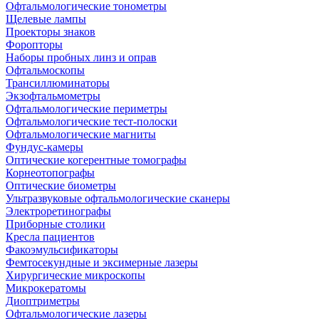
Офтальмологические тонометры
Щелевые лампы
Проекторы знаков
Форопторы
Наборы пробных линз и оправ
Офтальмоскопы
Трансиллюминаторы
Экзофтальмометры
Офтальмологические периметры
Офтальмологические тест-полоски
Офтальмологические магниты
Фундус-камеры
Оптические когерентные томографы
Корнеотопографы
Оптические биометры
Ультразвуковые офтальмологические сканеры
Электроретинографы
Приборные столики
Кресла пациентов
Факоэмульсификаторы
Фемтосекундные и эксимерные лазеры
Хирургические микроскопы
Микрокератомы
Диоптриметры
Офтальмологические лазеры