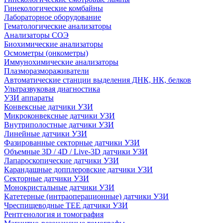
Гинекологические комбайны
Лабораторное оборудование
Гематологические анализаторы
Анализаторы СОЭ
Биохимические анализаторы
Осмометры (онкометры)
Иммунохимические анализаторы
Плазморазмораживатели
Автоматические станции выделения ДНК, НК, белков
Ультразвуковая диагностика
УЗИ аппараты
Конвексные датчики УЗИ
Микроконвексные датчики УЗИ
Внутриполостные датчики УЗИ
Линейные датчики УЗИ
Фазированные секторные датчики УЗИ
Объемные 3D / 4D / Live-3D датчики УЗИ
Лапароскопические датчики УЗИ
Карандашные допплеровские датчики УЗИ
Секторные датчики УЗИ
Монокристальные датчики УЗИ
Катетерные (интраоперационные) датчики УЗИ
Чреспищеводные TEE датчики УЗИ
Рентгенология и томография