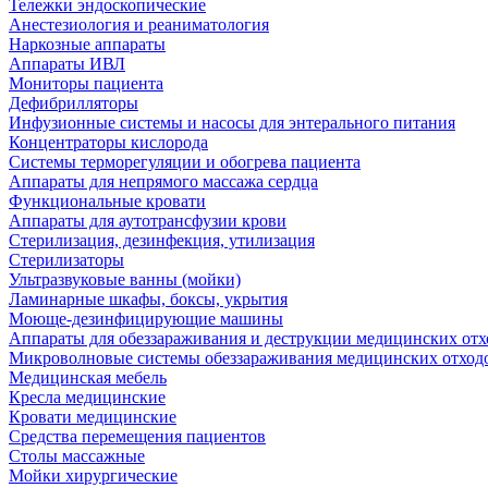
Тележки эндоскопические
Анестезиология и реаниматология
Наркозные аппараты
Аппараты ИВЛ
Мониторы пациента
Дефибрилляторы
Инфузионные системы и насосы для энтерального питания
Концентраторы кислорода
Системы терморегуляции и обогрева пациента
Аппараты для непрямого массажа сердца
Функциональные кровати
Аппараты для аутотрансфузии крови
Стерилизация, дезинфекция, утилизация
Стерилизаторы
Ультразвуковые ванны (мойки)
Ламинарные шкафы, боксы, укрытия
Моюще-дезинфицирующие машины
Аппараты для обеззараживания и деструкции медицинских отх
Микроволновые системы обеззараживания медицинских отход
Медицинская мебель
Кресла медицинские
Кровати медицинские
Средства перемещения пациентов
Столы массажные
Мойки хирургические