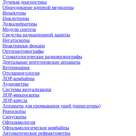
Лучевая диагностика
Оборудование ядерной медицины
Инъекторы
Циклотроны
Дозкалибраторы
Модули синтеза
Средства радиационной защиты
Негатоскопы
Неактивные фонари
Ортопантомографы
Стоматологические радиовизиографы
Дентальные рентгеновские аппараты
Ветеринария
Отоларингология
ЛОР-комбайны
Аудиометры
Системы визуализации
ЛОР-микроскопы
ЛОР-кресла
Аппараты для промывания ушей (ирригаторы)
Риноскопы
Синускопы
Офтальмология
Офтальмологические комбайны
Автоматические рефрактометры