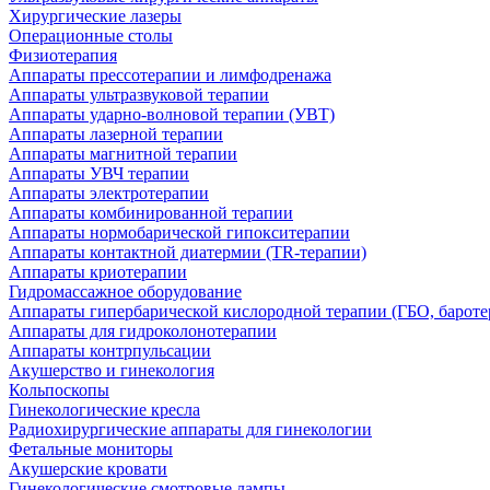
Хирургические лазеры
Операционные столы
Физиотерапия
Аппараты прессотерапии и лимфодренажа
Аппараты ультразвуковой терапии
Аппараты ударно-волновой терапии (УВТ)
Аппараты лазерной терапии
Аппараты магнитной терапии
Аппараты УВЧ терапии
Аппараты электротерапии
Аппараты комбинированной терапии
Аппараты нормобарической гипокситерапии
Аппараты контактной диатермии (TR-терапии)
Аппараты криотерапии
Гидромассажное оборудование
Аппараты гипербарической кислородной терапии (ГБО, бароте
Аппараты для гидроколонотерапии
Аппараты контрпульсации
Акушерство и гинекология
Кольпоскопы
Гинекологические кресла
Радиохирургические аппараты для гинекологии
Фетальные мониторы
Акушерские кровати
Гинекологические смотровые лампы