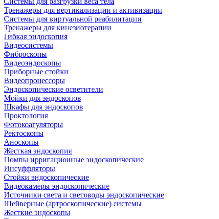
Системы для разгрузки веса тела
Тренажеры для вертикализации и активизации
Системы для виртуальной реабилитации
Тренажеры для кинезиотерапии
Гибкая эндоскопия
Видеосистемы
Фиброскопы
Видеоэндоскопы
Приборные стойки
Видеопроцессоры
Эндоскопические осветители
Мойки для эндоскопов
Шкафы для эндоскопов
Проктология
Фотокоагуляторы
Ректоскопы
Аноскопы
Жесткая эндоскопия
Помпы ирригационные эндоскопические
Инсуффляторы
Стойки эндоскопические
Видеокамеры эндоскопические
Источники света и световоды эндоскопические
Шейверные (артроскопические) системы
Жесткие эндоскопы