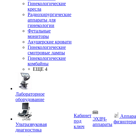
Гинекологические
кресла
Радиохирургические
аппараты для
гинекологии
Фетальные
мониторы
Акушерские кровати
Гинекологические
смотровые лампы
Гинекологические
комбайны
+ ЕЩЕ 4
Лабораторное
оборудование
Кабинет
Аппара
ЭХВЧ-
под
физиотера
Ультразвуковая
аппараты
ключ
диагностика