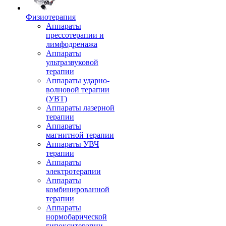
Физиотерапия
Аппараты
прессотерапии и
лимфодренажа
Аппараты
ультразвуковой
терапии
Аппараты ударно-
волновой терапии
(УВТ)
Аппараты лазерной
терапии
Аппараты
магнитной терапии
Аппараты УВЧ
терапии
Аппараты
электротерапии
Аппараты
комбинированной
терапии
Аппараты
нормобарической
гипокситерапии