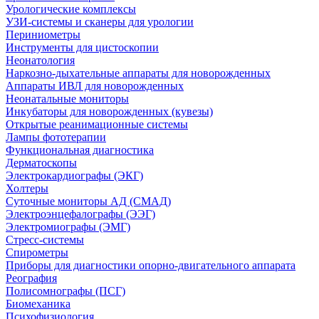
Урологические комплексы
УЗИ-системы и сканеры для урологии
Периниометры
Инструменты для цистоскопии
Неонатология
Наркозно-дыхательные аппараты для новорожденных
Аппараты ИВЛ для новорожденных
Неонатальные мониторы
Инкубаторы для новорожденных (кувезы)
Открытые реанимационные системы
Лампы фототерапии
Функциональная диагностика
Дерматоскопы
Электрокардиографы (ЭКГ)
Холтеры
Суточные мониторы АД (СМАД)
Электроэнцефалографы (ЭЭГ)
Электромиографы (ЭМГ)
Стресс-системы
Спирометры
Приборы для диагностики опорно-двигательного аппарата
Реография
Полисомнографы (ПСГ)
Биомеханика
Психофизиология