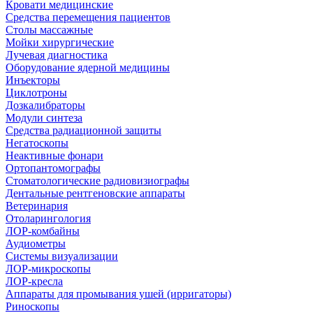
Кровати медицинские
Средства перемещения пациентов
Столы массажные
Мойки хирургические
Лучевая диагностика
Оборудование ядерной медицины
Инъекторы
Циклотроны
Дозкалибраторы
Модули синтеза
Средства радиационной защиты
Негатоскопы
Неактивные фонари
Ортопантомографы
Стоматологические радиовизиографы
Дентальные рентгеновские аппараты
Ветеринария
Отоларингология
ЛОР-комбайны
Аудиометры
Системы визуализации
ЛОР-микроскопы
ЛОР-кресла
Аппараты для промывания ушей (ирригаторы)
Риноскопы