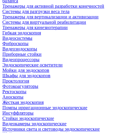
баланса
Тренажеры для активной разработки конечностей
Системы для разгрузки веса тела
Тренажеры для вертикализации и активизации
Системы для виртуальной реабилитации
Тренажеры для кинезиотерапии
Гибкая эндоскопия
Видеосистемы
Фиброскопы
Видеоэндоскопы
Приборные стойки
Видеопроцессоры
Эндоскопические осветители
Мойки для эндоскопов
Шкафы для эндоскопов
Проктология
Фотокоагуляторы
Ректоскопы
Аноскопы
Жесткая эндоскопия
Помпы ирригационные эндоскопические
Инсуффляторы
Стойки эндоскопические
Видеокамеры эндоскопические
Источники света и световоды эндоскопические