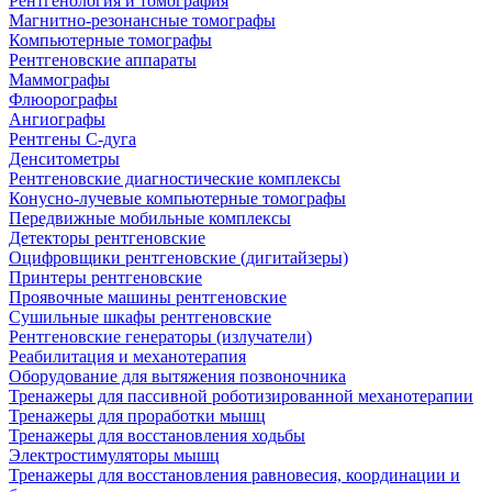
Рентгенология и томография
Магнитно-резонансные томографы
Компьютерные томографы
Рентгеновские аппараты
Маммографы
Флюорографы
Ангиографы
Рентгены С-дуга
Денситометры
Рентгеновские диагностические комплексы
Конусно-лучевые компьютерные томографы
Передвижные мобильные комплексы
Детекторы рентгеновские
Оцифровщики рентгеновские (дигитайзеры)
Принтеры рентгеновские
Проявочные машины рентгеновские
Сушильные шкафы рентгеновские
Рентгеновские генераторы (излучатели)
Реабилитация и механотерапия
Оборудование для вытяжения позвоночника
Тренажеры для пассивной роботизированной механотерапии
Тренажеры для проработки мышц
Тренажеры для восстановления ходьбы
Электростимуляторы мышц
Тренажеры для восстановления равновесия, координации и