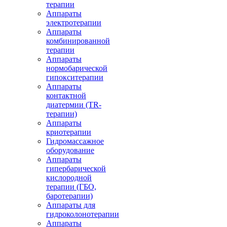
терапии
Аппараты
электротерапии
Аппараты
комбинированной
терапии
Аппараты
нормобарической
гипокситерапии
Аппараты
контактной
диатермии (TR-
терапии)
Аппараты
криотерапии
Гидромассажное
оборудование
Аппараты
гипербарической
кислородной
терапии (ГБО,
баротерапии)
Аппараты для
гидроколонотерапии
Аппараты