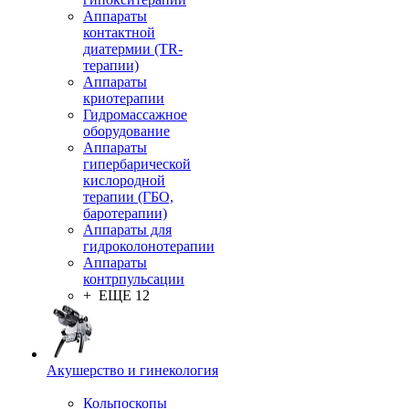
Аппараты
контактной
диатермии (TR-
терапии)
Аппараты
криотерапии
Гидромассажное
оборудование
Аппараты
гипербарической
кислородной
терапии (ГБО,
баротерапии)
Аппараты для
гидроколонотерапии
Аппараты
контрпульсации
+ ЕЩЕ 12
Акушерство и гинекология
Кольпоскопы