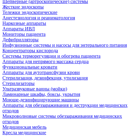
Шейверные (артроскопические) системы
Жесткие эндоскопы
Тележки эндоскопические
Анестезиология и реаниматология
Наркозные аппараты
Аппараты ИВЛ
Мониторы пациента
Дефибрилляторы
Инфузионные системы и насосы для энтерального питания
Концентраторы кислорода
Системы терморегуляции и обогрева пациента
Аппараты для непрямого массажа сердца
Функциональные кровати
Аппараты для аутотрансфузии крови
Стерилизация, дезинфекция, утилизация
Стерилизаторы
Ультразвуковые ванны (мойки)
Ламинарные шкафы, боксы, укрытия
Моюще-дезинфицирующие машины
Аппараты для обеззараживания и деструкции медицинских
отходов
Микроволновые системы обеззараживания медицинских
отходов
Медицинская мебель
Кресла медицинские