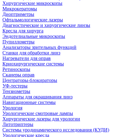
Хирургические микроскопы
Микрокератомы
Диоптриметры
Офтальмологические лазеры
Диагностические и хирургические линзы
Кресла для хирурга
Эндотелиальные микроскопы
Пупиллометры
Анализаторы зрительных функций
Станки для обработки линз
Нагреватели для оправ
Криохирургические системы
Ретиноскопы
Сканеры оправ
Центраторы-блокираторы
УФ-тестеры
Тензиометры
Аппараты для окрашивания линз
Навигационные системы
Урология
Урологические смотровые лампы
Хирургические лазеры для урологии
Литотриптеры
Системы уродинамического исследования (КУДИ)
Урологические кресла