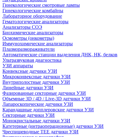
Гинекологические смотровые лампы
Гинекологические комбайны
Лабораторное оборудование
Гематологические анализаторы
Анализаторы СОЭ
Биохимические анализаторы
Осмометры (онкометры)
Иммунохимические анализаторы
Плазморазмораживатели
Автоматические станции выделения ДНК, НК, белков
Ультразвуковая диагностика
УЗИ аппараты
Конвексные датчики УЗИ
Микроконвексные датчики УЗИ
Внутриполостные датчики УЗИ
Линейные датчики УЗИ
Фазированные секторные датчики УЗИ
Объемные 3D / 4D / Live-3D датчики УЗИ
Лапароскопические датчики УЗИ
Карандашные допплеровские датчики УЗИ
Секторные датчики УЗИ
Монокристальные датчики УЗИ
Катетерные (интраоперационные) датчики УЗИ
Чреспищеводные TEE датчики УЗИ