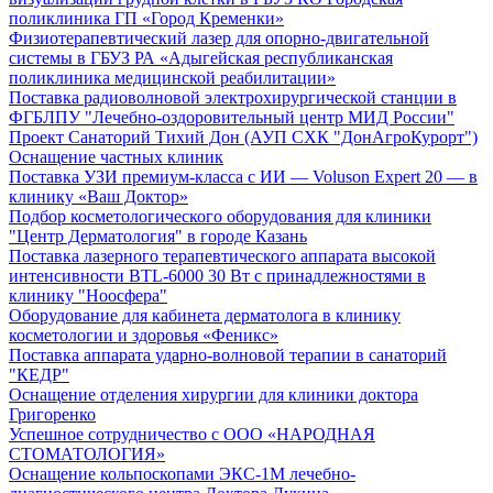
поликлиника ГП «Город Кременки»
Физиотерапевтический лазер для опорно-двигательной
системы в ГБУЗ РА «Адыгейская республиканская
поликлиника медицинской реабилитации»
Поставка радиоволновой электрохирургической станции в
ФГБЛПУ "Лечебно-оздоровительный центр МИД России"
Проект Санаторий Тихий Дон (АУП СХК "ДонАгроКурорт")
Оснащение частных клиник
Поставка УЗИ премиум-класса с ИИ — Voluson Expert 20 — в
клинику «Ваш Доктор»
Подбор косметологического оборудования для клиники
"Центр Дерматология" в городе Казань
Поставка лазерного терапевтического аппарата высокой
интенсивности BTL-6000 30 Вт с принадлежностями в
клинику "Ноосфера"
Оборудование для кабинета дерматолога в клинику
косметологии и здоровья «Феникс»
Поставка аппарата ударно-волновой терапии в санаторий
"КЕДР"
Оснащение отделения хирургии для клиники доктора
Григоренко
Успешное сотрудничество с ООО «НАРОДНАЯ
СТОМАТОЛОГИЯ»
Оснащение кольпоскопами ЭКС-1М лечебно-