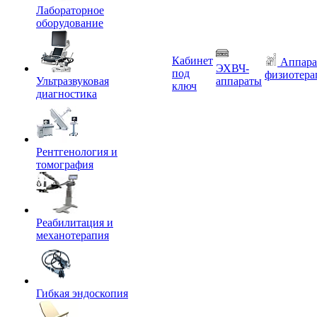
Лабораторное
оборудование
Кабинет
Аппара
ЭХВЧ-
под
физиотера
Ультразвуковая
аппараты
ключ
диагностика
Рентгенология и
томография
Реабилитация и
механотерапия
Гибкая эндоскопия