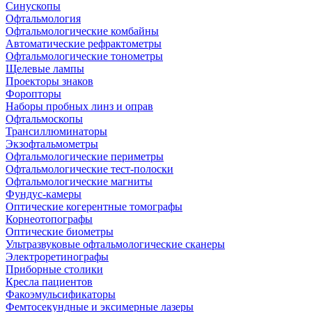
Синускопы
Офтальмология
Офтальмологические комбайны
Автоматические рефрактометры
Офтальмологические тонометры
Щелевые лампы
Проекторы знаков
Форопторы
Наборы пробных линз и оправ
Офтальмоскопы
Трансиллюминаторы
Экзофтальмометры
Офтальмологические периметры
Офтальмологические тест-полоски
Офтальмологические магниты
Фундус-камеры
Оптические когерентные томографы
Корнеотопографы
Оптические биометры
Ультразвуковые офтальмологические сканеры
Электроретинографы
Приборные столики
Кресла пациентов
Факоэмульсификаторы
Фемтосекундные и эксимерные лазеры