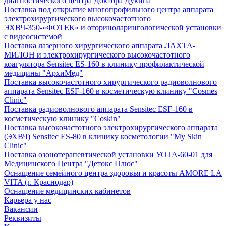
диагностического центра Доктора Дукина
Поставка под открытие многопрофильного центра аппарата
электрохирургического высокочастотного
ЭХВЧ-350-«ФОТЕК» и оториноларингологической установки
с видеосистемой
Поставка лазерного хирургического аппарата ЛАХТА-
МИЛОН и электрохирургического высокочастотного
коагулятора Sensitec ES-160 в клинику профилактической
медицины "АрхиМед"
Поставка высокочастотного хирургического радиоволнового
аппарата Sensitec ESF-160 в косметическую клинику "Cosmes
Clinic"
Поставка радиоволнового аппарата Sensitec ESF-160 в
косметическую клинику "Coskin"
Поставка высокочастотного электрохирургического аппарата
(ЭХВЧ) Sensitec ES-80 в клинику косметологии "My Skin
Clinic"
Поставка озонотерапевтической установки УОТА-60-01 для
Медицинского Центра "Детокс Плюс"
Оснащение семейного центра здоровья и красоты AMORE LA
VITA (г. Краснодар)
Оснащение медицинских кабинетов
Карьера у нас
Вакансии
Реквизиты