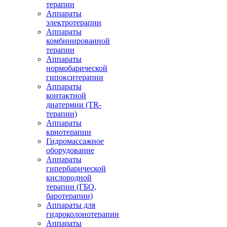
терапии
Аппараты
электротерапии
Аппараты
комбинированной
терапии
Аппараты
нормобарической
гипокситерапии
Аппараты
контактной
диатермии (TR-
терапии)
Аппараты
криотерапии
Гидромассажное
оборудование
Аппараты
гипербарической
кислородной
терапии (ГБО,
баротерапии)
Аппараты для
гидроколонотерапии
Аппараты