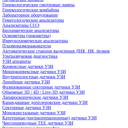
Гинекологические смотровые лампы
Гинекологические комбайны
Лабораторное оборудование
Гематологические анализаторы
Анализаторы СОЭ
Биохимические анализаторы
Осмометры (онкометры)
Иммунохимические анализаторы
Плазморазмораживатели
Автоматические станции выделения ДНК, НК, белков
Ультразвуковая диагностика
УЗИ аппараты
Конвексные датчики УЗИ
Микроконвексные датчики УЗИ
Внутриполостные датчики УЗИ
Линейные датчики УЗИ
Фазированные секторные датчики УЗИ
Объемные 3D / 4D / Live-3D датчики УЗИ
Лапароскопические датчики УЗИ
Карандашные допплеровские датчики УЗИ
Секторные датчики УЗИ
Монокристальные датчики УЗИ
Катетерные (интраоперационные) датчики УЗИ
Чреспищеводные TEE датчики УЗИ