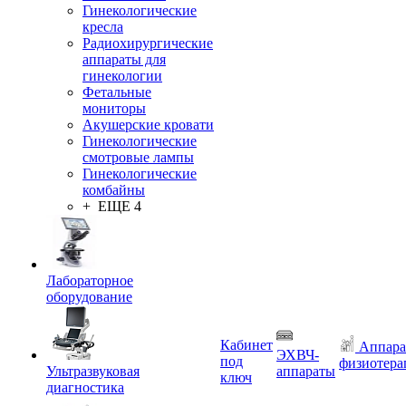
Гинекологические
кресла
Радиохирургические
аппараты для
гинекологии
Фетальные
мониторы
Акушерские кровати
Гинекологические
смотровые лампы
Гинекологические
комбайны
+ ЕЩЕ 4
Лабораторное
оборудование
Кабинет
Аппара
ЭХВЧ-
под
физиотера
Ультразвуковая
аппараты
ключ
диагностика