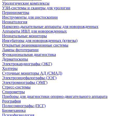
Урологические комплексы
УЗИ-системы и сканеры для урологии
Периниометры
Инструменты для цистоскопии
Неонатология
Наркозно-дыхательные аппараты для новорожденных
Аппараты ИВЛ для новорожденных
Неонатальные мониторы
Инкубаторы для новорожденных (кувезы)
Открытые реанимационные системы
Лампы фототерапии
Функциональная диагностика
Дерматоскопы
Электрокардиографы (ЭКГ)
Холтеры
Суточные мониторы АД (СМАД)
Электроэнцефалографы (ЭЭГ)
Электромиографы (ЭМГ)
Стресс-системы
Спирометры
Приборы для диагностики опорно-двигательного аппарата
Реография
Полисомнографы (ПСГ)
Биомеханика
Психофизиология