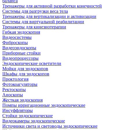
баланса
Тренажеры для активной разработки конечностей
Системы для разгрузки веса тела
Тренажеры для вертикализации и активизации
Системы для виртуальной реабилитации
Тренажеры для кинезиотерапии
Гибкая эндоскопия
Видеосистемы
Фиброскопы
Видеоэндоскопы
Приборные стойки
Видеопроцессоры
Эндоскопические осветители
Мойки для эндоскопов
Шкафы для эндоскопов
Проктология
Фотокоагуляторы
Ректоскопы
Аноскопы
Жесткая эндоскопия
Помпы ирригационные эндоскопические
Инсуффляторы
Стойки эндоскопические
Видеокамеры эндоскопические
Источники света и световоды эндоскопические