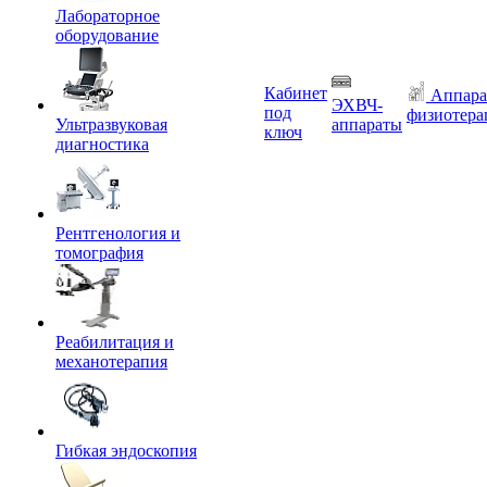
Лабораторное
оборудование
Кабинет
Аппара
ЭХВЧ-
под
физиотера
Ультразвуковая
аппараты
ключ
диагностика
Рентгенология и
томография
Реабилитация и
механотерапия
Гибкая эндоскопия