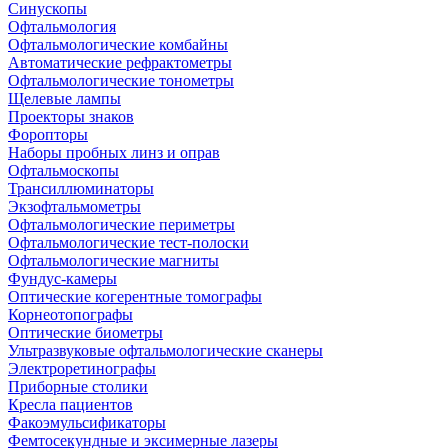
Синускопы
Офтальмология
Офтальмологические комбайны
Автоматические рефрактометры
Офтальмологические тонометры
Щелевые лампы
Проекторы знаков
Форопторы
Наборы пробных линз и оправ
Офтальмоскопы
Трансиллюминаторы
Экзофтальмометры
Офтальмологические периметры
Офтальмологические тест-полоски
Офтальмологические магниты
Фундус-камеры
Оптические когерентные томографы
Корнеотопографы
Оптические биометры
Ультразвуковые офтальмологические сканеры
Электроретинографы
Приборные столики
Кресла пациентов
Факоэмульсификаторы
Фемтосекундные и эксимерные лазеры