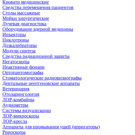
Кровати медицинские
Средства перемещения пациентов
Столы массажные
Мойки хирургические
Лучевая диагностика
Оборудование ядерной медицины
Инъекторы
Циклотроны
Дозкалибраторы
Модули синтеза
Средства радиационной защиты
Негатоскопы
Неактивные фонари
Ортопантомографы
Стоматологические радиовизиографы
Дентальные рентгеновские аппараты
Ветеринария
Отоларингология
ЛОР-комбайны
Аудиометры
Системы визуализации
ЛОР-микроскопы
ЛОР-кресла
Аппараты для промывания ушей (ирригаторы)
Риноскопы