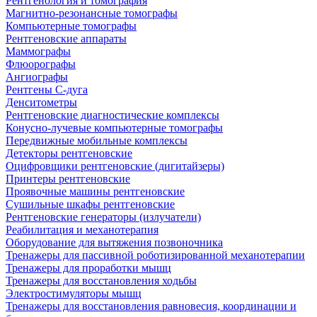
Рентгенология и томография
Магнитно-резонансные томографы
Компьютерные томографы
Рентгеновские аппараты
Маммографы
Флюорографы
Ангиографы
Рентгены С-дуга
Денситометры
Рентгеновские диагностические комплексы
Конусно-лучевые компьютерные томографы
Передвижные мобильные комплексы
Детекторы рентгеновские
Оцифровщики рентгеновские (дигитайзеры)
Принтеры рентгеновские
Проявочные машины рентгеновские
Сушильные шкафы рентгеновские
Рентгеновские генераторы (излучатели)
Реабилитация и механотерапия
Оборудование для вытяжения позвоночника
Тренажеры для пассивной роботизированной механотерапии
Тренажеры для проработки мышц
Тренажеры для восстановления ходьбы
Электростимуляторы мышц
Тренажеры для восстановления равновесия, координации и