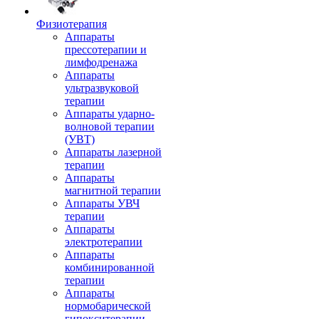
Физиотерапия
Аппараты
прессотерапии и
лимфодренажа
Аппараты
ультразвуковой
терапии
Аппараты ударно-
волновой терапии
(УВТ)
Аппараты лазерной
терапии
Аппараты
магнитной терапии
Аппараты УВЧ
терапии
Аппараты
электротерапии
Аппараты
комбинированной
терапии
Аппараты
нормобарической
гипокситерапии