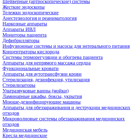
Шейверные (артроскопические) системы
Жесткие эндоскопы
Тележки эндоскопические
Анестезиология и реаниматология
Наркозные аппараты
Аппараты ИВЛ
Мониторы пациента
Дефибрилляторы
Инфузионные системы и насосы для энтерального питания
Концентраторы кислорода
Системы терморегуляции и обогрева пациента
Аппараты для непрямого массажа сердца
Функциональные кровати
Аппараты для аутотрансфузии крови
Стерилизация, дезинфекция, утилизация
Стерилизаторы
Ультразвуковые ванны (мойки)
Ламинарные шкафы, боксы, укрытия
Моюще-дезинфицирующие машины
Аппараты для обеззараживания и деструкции медицинских
отходов
Микроволновые системы обеззараживания медицинских
отходов
Медицинская мебель
Кресла медицинские