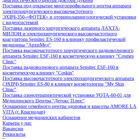
диагностического центра Доктора Дукина
Поставка под открытие многопрофильного центра аппарата
электрохирургического высокочастотного
ЭХВЧ-350-«ФОТЕК» и оториноларингологической установки
с видеосистемой
Поставка лазерного хирургического аппарата ЛАХТА-
МИЛОН и электрохирургического высокочастотного
коагулятора Sensitec ES-160 в клинику профилактической
медицины "АрхиМед"
Поставка высокочастотного хирургического радиоволнового
аппарата Sensitec ESF-160 в косметическую клинику "Cosmes
Clinic"
Поставка радиоволнового аппарата Sensitec ESF-160 в
косметическую клинику "Coskin"
Поставка высокочастотного электрохирургического аппарата
(ЭХВЧ) Sensitec ES-80 в клинику косметологии "My Skin
Clinic"
Поставка озонотерапевтической установки УОТА-60-01 для
Медицинского Центра "Детокс Плюс"
Оснащение семейного центра здоровья и красоты AMORE LA
VITA (г. Краснодар)
Оснащение медицинских кабинетов
Карьера у нас
Вакансии
Реквизиты