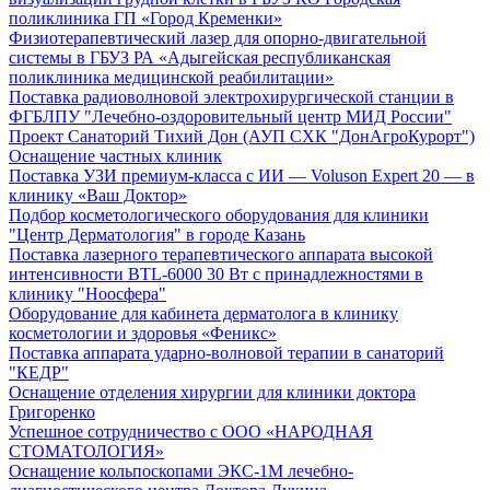
поликлиника ГП «Город Кременки»
Физиотерапевтический лазер для опорно-двигательной
системы в ГБУЗ РА «Адыгейская республиканская
поликлиника медицинской реабилитации»
Поставка радиоволновой электрохирургической станции в
ФГБЛПУ "Лечебно-оздоровительный центр МИД России"
Проект Санаторий Тихий Дон (АУП СХК "ДонАгроКурорт")
Оснащение частных клиник
Поставка УЗИ премиум-класса с ИИ — Voluson Expert 20 — в
клинику «Ваш Доктор»
Подбор косметологического оборудования для клиники
"Центр Дерматология" в городе Казань
Поставка лазерного терапевтического аппарата высокой
интенсивности BTL-6000 30 Вт с принадлежностями в
клинику "Ноосфера"
Оборудование для кабинета дерматолога в клинику
косметологии и здоровья «Феникс»
Поставка аппарата ударно-волновой терапии в санаторий
"КЕДР"
Оснащение отделения хирургии для клиники доктора
Григоренко
Успешное сотрудничество с ООО «НАРОДНАЯ
СТОМАТОЛОГИЯ»
Оснащение кольпоскопами ЭКС-1М лечебно-