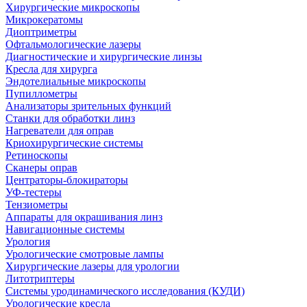
Хирургические микроскопы
Микрокератомы
Диоптриметры
Офтальмологические лазеры
Диагностические и хирургические линзы
Кресла для хирурга
Эндотелиальные микроскопы
Пупиллометры
Анализаторы зрительных функций
Станки для обработки линз
Нагреватели для оправ
Криохирургические системы
Ретиноскопы
Сканеры оправ
Центраторы-блокираторы
УФ-тестеры
Тензиометры
Аппараты для окрашивания линз
Навигационные системы
Урология
Урологические смотровые лампы
Хирургические лазеры для урологии
Литотриптеры
Системы уродинамического исследования (КУДИ)
Урологические кресла