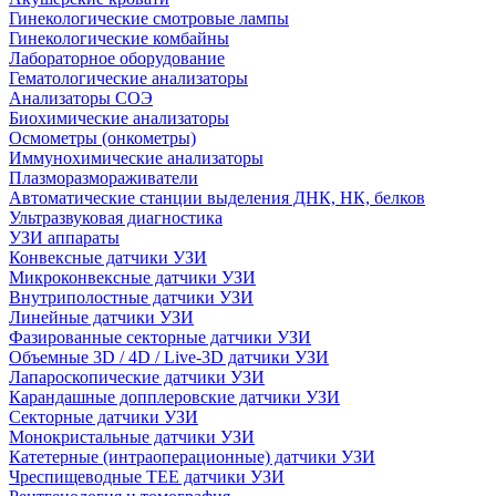
Гинекологические смотровые лампы
Гинекологические комбайны
Лабораторное оборудование
Гематологические анализаторы
Анализаторы СОЭ
Биохимические анализаторы
Осмометры (онкометры)
Иммунохимические анализаторы
Плазморазмораживатели
Автоматические станции выделения ДНК, НК, белков
Ультразвуковая диагностика
УЗИ аппараты
Конвексные датчики УЗИ
Микроконвексные датчики УЗИ
Внутриполостные датчики УЗИ
Линейные датчики УЗИ
Фазированные секторные датчики УЗИ
Объемные 3D / 4D / Live-3D датчики УЗИ
Лапароскопические датчики УЗИ
Карандашные допплеровские датчики УЗИ
Секторные датчики УЗИ
Монокристальные датчики УЗИ
Катетерные (интраоперационные) датчики УЗИ
Чреспищеводные TEE датчики УЗИ