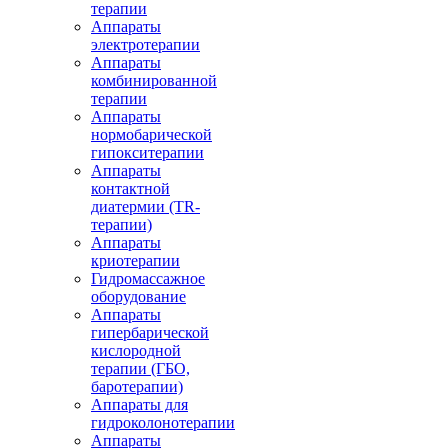
терапии
Аппараты
электротерапии
Аппараты
комбинированной
терапии
Аппараты
нормобарической
гипокситерапии
Аппараты
контактной
диатермии (TR-
терапии)
Аппараты
криотерапии
Гидромассажное
оборудование
Аппараты
гипербарической
кислородной
терапии (ГБО,
баротерапии)
Аппараты для
гидроколонотерапии
Аппараты