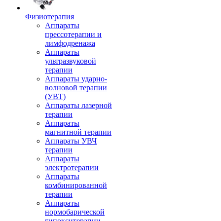
Физиотерапия
Аппараты
прессотерапии и
лимфодренажа
Аппараты
ультразвуковой
терапии
Аппараты ударно-
волновой терапии
(УВТ)
Аппараты лазерной
терапии
Аппараты
магнитной терапии
Аппараты УВЧ
терапии
Аппараты
электротерапии
Аппараты
комбинированной
терапии
Аппараты
нормобарической
гипокситерапии