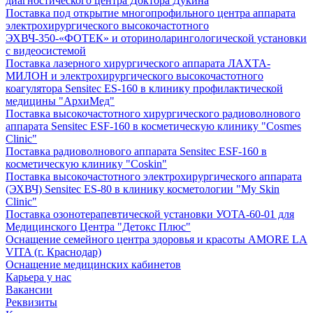
диагностического центра Доктора Дукина
Поставка под открытие многопрофильного центра аппарата
электрохирургического высокочастотного
ЭХВЧ-350-«ФОТЕК» и оториноларингологической установки
с видеосистемой
Поставка лазерного хирургического аппарата ЛАХТА-
МИЛОН и электрохирургического высокочастотного
коагулятора Sensitec ES-160 в клинику профилактической
медицины "АрхиМед"
Поставка высокочастотного хирургического радиоволнового
аппарата Sensitec ESF-160 в косметическую клинику "Cosmes
Clinic"
Поставка радиоволнового аппарата Sensitec ESF-160 в
косметическую клинику "Coskin"
Поставка высокочастотного электрохирургического аппарата
(ЭХВЧ) Sensitec ES-80 в клинику косметологии "My Skin
Clinic"
Поставка озонотерапевтической установки УОТА-60-01 для
Медицинского Центра "Детокс Плюс"
Оснащение семейного центра здоровья и красоты AMORE LA
VITA (г. Краснодар)
Оснащение медицинских кабинетов
Карьера у нас
Вакансии
Реквизиты