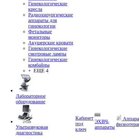
Гинекологические
кресла
Радиохирургические
аппараты для
гинекологии
Фетальные
мониторы
Акушерские кровати
Гинекологические
смотровые лампы
Гинекологические
комбайны
+ ЕЩЕ 4
Лабораторное
оборудование
Кабинет
Аппара
ЭХВЧ-
под
физиотера
Ультразвуковая
аппараты
ключ
диагностика