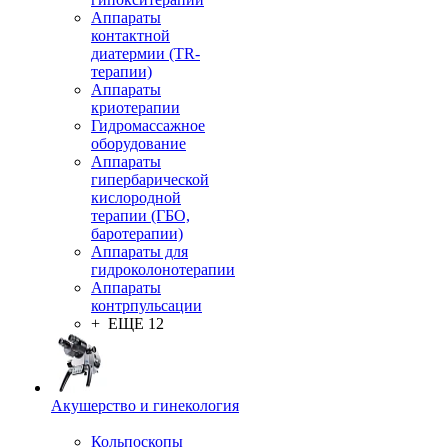
Аппараты
контактной
диатермии (TR-
терапии)
Аппараты
криотерапии
Гидромассажное
оборудование
Аппараты
гипербарической
кислородной
терапии (ГБО,
баротерапии)
Аппараты для
гидроколонотерапии
Аппараты
контрпульсации
+ ЕЩЕ 12
Акушерство и гинекология
Кольпоскопы