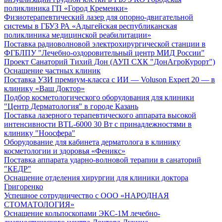
поликлиника ГП «Город Кременки»
Физиотерапевтический лазер для опорно-двигательной
системы в ГБУЗ РА «Адыгейская республиканская
поликлиника медицинской реабилитации»
Поставка радиоволновой электрохирургической станции в
ФГБЛПУ "Лечебно-оздоровительный центр МИД России"
Проект Санаторий Тихий Дон (АУП СХК "ДонАгроКурорт")
Оснащение частных клиник
Поставка УЗИ премиум-класса с ИИ — Voluson Expert 20 — в
клинику «Ваш Доктор»
Подбор косметологического оборудования для клиники
"Центр Дерматология" в городе Казань
Поставка лазерного терапевтического аппарата высокой
интенсивности BTL-6000 30 Вт с принадлежностями в
клинику "Ноосфера"
Оборудование для кабинета дерматолога в клинику
косметологии и здоровья «Феникс»
Поставка аппарата ударно-волновой терапии в санаторий
"КЕДР"
Оснащение отделения хирургии для клиники доктора
Григоренко
Успешное сотрудничество с ООО «НАРОДНАЯ
СТОМАТОЛОГИЯ»
Оснащение кольпоскопами ЭКС-1М лечебно-