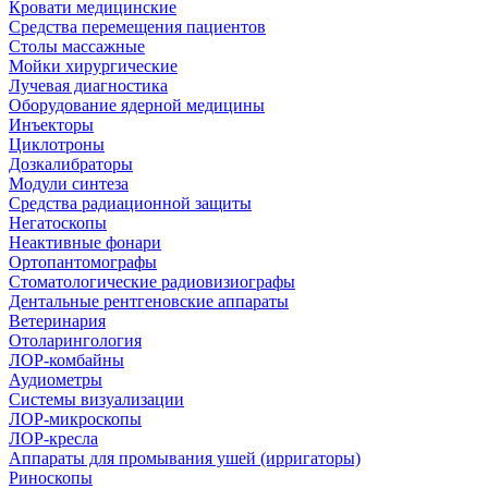
Кровати медицинские
Средства перемещения пациентов
Столы массажные
Мойки хирургические
Лучевая диагностика
Оборудование ядерной медицины
Инъекторы
Циклотроны
Дозкалибраторы
Модули синтеза
Средства радиационной защиты
Негатоскопы
Неактивные фонари
Ортопантомографы
Стоматологические радиовизиографы
Дентальные рентгеновские аппараты
Ветеринария
Отоларингология
ЛОР-комбайны
Аудиометры
Системы визуализации
ЛОР-микроскопы
ЛОР-кресла
Аппараты для промывания ушей (ирригаторы)
Риноскопы