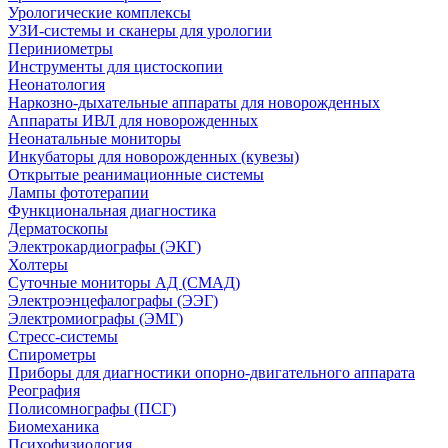
Урологические комплексы
УЗИ-системы и сканеры для урологии
Периниометры
Инструменты для цистоскопии
Неонатология
Наркозно-дыхательные аппараты для новорожденных
Аппараты ИВЛ для новорожденных
Неонатальные мониторы
Инкубаторы для новорожденных (кувезы)
Открытые реанимационные системы
Лампы фототерапии
Функциональная диагностика
Дерматоскопы
Электрокардиографы (ЭКГ)
Холтеры
Суточные мониторы АД (СМАД)
Электроэнцефалографы (ЭЭГ)
Электромиографы (ЭМГ)
Стресс-системы
Спирометры
Приборы для диагностики опорно-двигательного аппарата
Реография
Полисомнографы (ПСГ)
Биомеханика
Психофизиология