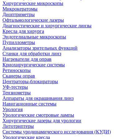
Хирургические микроскопы
Микрокератомы
Диоптриметры
Офтальмологические лазеры
Диагностические и хирургические линзы
Кресла для хирурга
Эндотелиальные микроскопы
Пупиллометры
Анализаторы зрительных функций
Станки для обработки линз
Нагреватели для оправ
Криохирургические системы
Ретиноскопы
Сканеры оправ
Центраторы-блокираторы
УФ-тестеры
Тензиометры
Аппараты для окрашивания линз
Навигационные системы
Урология
Урологические смотровые лампы
Хирургические лазеры для урологии
Литотриптеры
Системы уродинамического исследования (КУДИ)
Урологические кресла