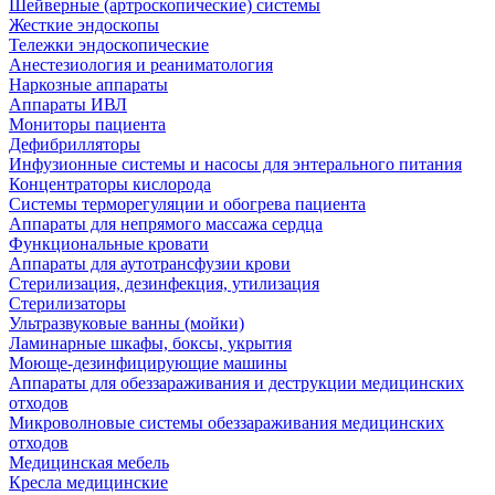
Шейверные (артроскопические) системы
Жесткие эндоскопы
Тележки эндоскопические
Анестезиология и реаниматология
Наркозные аппараты
Аппараты ИВЛ
Мониторы пациента
Дефибрилляторы
Инфузионные системы и насосы для энтерального питания
Концентраторы кислорода
Системы терморегуляции и обогрева пациента
Аппараты для непрямого массажа сердца
Функциональные кровати
Аппараты для аутотрансфузии крови
Стерилизация, дезинфекция, утилизация
Стерилизаторы
Ультразвуковые ванны (мойки)
Ламинарные шкафы, боксы, укрытия
Моюще-дезинфицирующие машины
Аппараты для обеззараживания и деструкции медицинских
отходов
Микроволновые системы обеззараживания медицинских
отходов
Медицинская мебель
Кресла медицинские