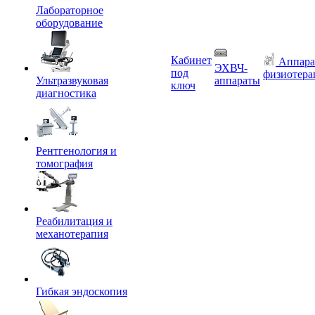
Лабораторное
оборудование
Кабинет
Аппара
ЭХВЧ-
под
физиотера
Ультразвуковая
аппараты
ключ
диагностика
Рентгенология и
томография
Реабилитация и
механотерапия
Гибкая эндоскопия