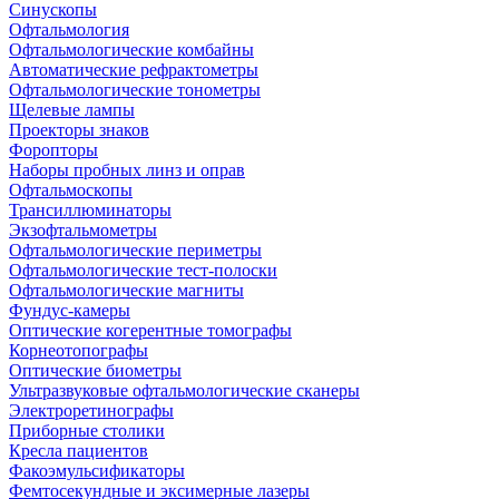
Синускопы
Офтальмология
Офтальмологические комбайны
Автоматические рефрактометры
Офтальмологические тонометры
Щелевые лампы
Проекторы знаков
Форопторы
Наборы пробных линз и оправ
Офтальмоскопы
Трансиллюминаторы
Экзофтальмометры
Офтальмологические периметры
Офтальмологические тест-полоски
Офтальмологические магниты
Фундус-камеры
Оптические когерентные томографы
Корнеотопографы
Оптические биометры
Ультразвуковые офтальмологические сканеры
Электроретинографы
Приборные столики
Кресла пациентов
Факоэмульсификаторы
Фемтосекундные и эксимерные лазеры