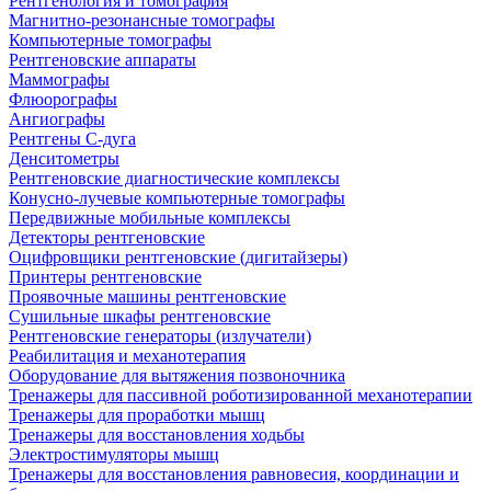
Рентгенология и томография
Магнитно-резонансные томографы
Компьютерные томографы
Рентгеновские аппараты
Маммографы
Флюорографы
Ангиографы
Рентгены С-дуга
Денситометры
Рентгеновские диагностические комплексы
Конусно-лучевые компьютерные томографы
Передвижные мобильные комплексы
Детекторы рентгеновские
Оцифровщики рентгеновские (дигитайзеры)
Принтеры рентгеновские
Проявочные машины рентгеновские
Сушильные шкафы рентгеновские
Рентгеновские генераторы (излучатели)
Реабилитация и механотерапия
Оборудование для вытяжения позвоночника
Тренажеры для пассивной роботизированной механотерапии
Тренажеры для проработки мышц
Тренажеры для восстановления ходьбы
Электростимуляторы мышц
Тренажеры для восстановления равновесия, координации и