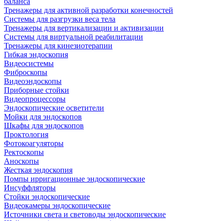
баланса
Тренажеры для активной разработки конечностей
Системы для разгрузки веса тела
Тренажеры для вертикализации и активизации
Системы для виртуальной реабилитации
Тренажеры для кинезиотерапии
Гибкая эндоскопия
Видеосистемы
Фиброскопы
Видеоэндоскопы
Приборные стойки
Видеопроцессоры
Эндоскопические осветители
Мойки для эндоскопов
Шкафы для эндоскопов
Проктология
Фотокоагуляторы
Ректоскопы
Аноскопы
Жесткая эндоскопия
Помпы ирригационные эндоскопические
Инсуффляторы
Стойки эндоскопические
Видеокамеры эндоскопические
Источники света и световоды эндоскопические