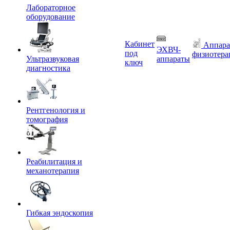
Лабораторное
оборудование
Кабинет
Аппара
ЭХВЧ-
под
физиотера
Ультразвуковая
аппараты
ключ
диагностика
Рентгенология и
томография
Реабилитация и
механотерапия
Гибкая эндоскопия