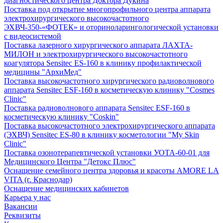
диагностического центра Доктора Дукина
Поставка под открытие многопрофильного центра аппарата
электрохирургического высокочастотного
ЭХВЧ-350-«ФОТЕК» и оториноларингологической установки
с видеосистемой
Поставка лазерного хирургического аппарата ЛАХТА-
МИЛОН и электрохирургического высокочастотного
коагулятора Sensitec ES-160 в клинику профилактической
медицины "АрхиМед"
Поставка высокочастотного хирургического радиоволнового
аппарата Sensitec ESF-160 в косметическую клинику "Cosmes
Clinic"
Поставка радиоволнового аппарата Sensitec ESF-160 в
косметическую клинику "Coskin"
Поставка высокочастотного электрохирургического аппарата
(ЭХВЧ) Sensitec ES-80 в клинику косметологии "My Skin
Clinic"
Поставка озонотерапевтической установки УОТА-60-01 для
Медицинского Центра "Детокс Плюс"
Оснащение семейного центра здоровья и красоты AMORE LA
VITA (г. Краснодар)
Оснащение медицинских кабинетов
Карьера у нас
Вакансии
Реквизиты