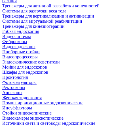
баланса
Тренажеры для активной разработки конечностей
Системы для разгрузки веса тела
Тренажеры для вертикализации и активизации
Системы для виртуальной реабилитации
Тренажеры для кинезиотерапии
Гибкая эндоскопия
Видеосистемы
Фиброскопы
Видеоэндоскопы
Приборные стойки
Видеопроцессоры
Эндоскопические осветители
Мойки для эндоскопов
Шкафы для эндоскопов
Проктология
Фотокоагуляторы
Ректоскопы
Аноскопы
Жесткая эндоскопия
Помпы ирригационные эндоскопические
Инсуффляторы
Стойки эндоскопические
Видеокамеры эндоскопические
Источники света и световоды эндоскопические