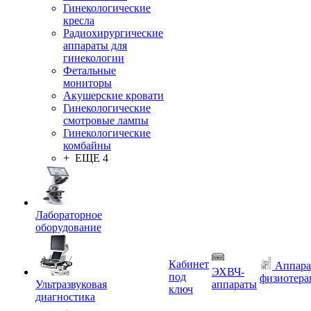
Гинекологические
кресла
Радиохирургические
аппараты для
гинекологии
Фетальные
мониторы
Акушерские кровати
Гинекологические
смотровые лампы
Гинекологические
комбайны
+ ЕЩЕ 4
Лабораторное
оборудование
Кабинет
Аппара
ЭХВЧ-
под
физиотера
Ультразвуковая
аппараты
ключ
диагностика