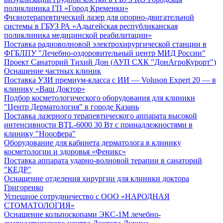
поликлиника ГП «Город Кременки»
Физиотерапевтический лазер для опорно-двигательной
системы в ГБУЗ РА «Адыгейская республиканская
поликлиника медицинской реабилитации»
Поставка радиоволновой электрохирургической станции в
ФГБЛПУ "Лечебно-оздоровительный центр МИД России"
Проект Санаторий Тихий Дон (АУП СХК "ДонАгроКурорт")
Оснащение частных клиник
Поставка УЗИ премиум-класса с ИИ — Voluson Expert 20 — в
клинику «Ваш Доктор»
Подбор косметологического оборудования для клиники
"Центр Дерматология" в городе Казань
Поставка лазерного терапевтического аппарата высокой
интенсивности BTL-6000 30 Вт с принадлежностями в
клинику "Ноосфера"
Оборудование для кабинета дерматолога в клинику
косметологии и здоровья «Феникс»
Поставка аппарата ударно-волновой терапии в санаторий
"КЕДР"
Оснащение отделения хирургии для клиники доктора
Григоренко
Успешное сотрудничество с ООО «НАРОДНАЯ
СТОМАТОЛОГИЯ»
Оснащение кольпоскопами ЭКС-1М лечебно-