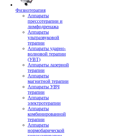
Физиотерапия
Аппараты
прессотерапии и
лимфодренажа
Аппараты
ультразвуковой
терапии
Аппараты ударно-
волновой терапии
(УВТ)
Аппараты лазерной
терапии
Аппараты
магнитной терапии
Аппараты УВЧ
терапии
Аппараты
электротерапии
Аппараты
комбинированной
терапии
Аппараты
нормобарической
гипокситерапии