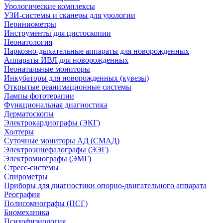
Урологические комплексы
УЗИ-системы и сканеры для урологии
Периниометры
Инструменты для цистоскопии
Неонатология
Наркозно-дыхательные аппараты для новорожденных
Аппараты ИВЛ для новорожденных
Неонатальные мониторы
Инкубаторы для новорожденных (кувезы)
Открытые реанимационные системы
Лампы фототерапии
Функциональная диагностика
Дерматоскопы
Электрокардиографы (ЭКГ)
Холтеры
Суточные мониторы АД (СМАД)
Электроэнцефалографы (ЭЭГ)
Электромиографы (ЭМГ)
Стресс-системы
Спирометры
Приборы для диагностики опорно-двигательного аппарата
Реография
Полисомнографы (ПСГ)
Биомеханика
Психофизиология