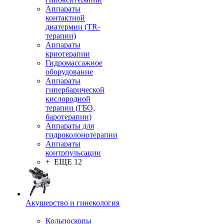
Аппараты
контактной
диатермии (TR-
терапии)
Аппараты
криотерапии
Гидромассажное
оборудование
Аппараты
гипербарической
кислородной
терапии (ГБО,
баротерапии)
Аппараты для
гидроколонотерапии
Аппараты
контрпульсации
+ ЕЩЕ 12
Акушерство и гинекология
Кольпоскопы