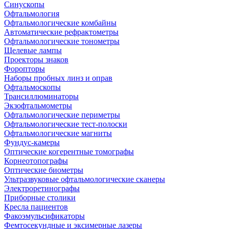
Синускопы
Офтальмология
Офтальмологические комбайны
Автоматические рефрактометры
Офтальмологические тонометры
Щелевые лампы
Проекторы знаков
Форопторы
Наборы пробных линз и оправ
Офтальмоскопы
Трансиллюминаторы
Экзофтальмометры
Офтальмологические периметры
Офтальмологические тест-полоски
Офтальмологические магниты
Фундус-камеры
Оптические когерентные томографы
Корнеотопографы
Оптические биометры
Ультразвуковые офтальмологические сканеры
Электроретинографы
Приборные столики
Кресла пациентов
Факоэмульсификаторы
Фемтосекундные и эксимерные лазеры