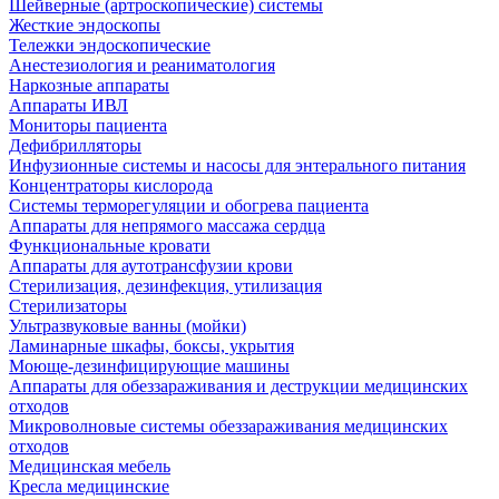
Шейверные (артроскопические) системы
Жесткие эндоскопы
Тележки эндоскопические
Анестезиология и реаниматология
Наркозные аппараты
Аппараты ИВЛ
Мониторы пациента
Дефибрилляторы
Инфузионные системы и насосы для энтерального питания
Концентраторы кислорода
Системы терморегуляции и обогрева пациента
Аппараты для непрямого массажа сердца
Функциональные кровати
Аппараты для аутотрансфузии крови
Стерилизация, дезинфекция, утилизация
Стерилизаторы
Ультразвуковые ванны (мойки)
Ламинарные шкафы, боксы, укрытия
Моюще-дезинфицирующие машины
Аппараты для обеззараживания и деструкции медицинских
отходов
Микроволновые системы обеззараживания медицинских
отходов
Медицинская мебель
Кресла медицинские