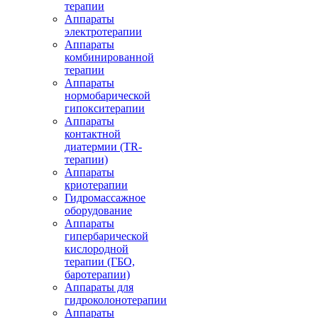
терапии
Аппараты
электротерапии
Аппараты
комбинированной
терапии
Аппараты
нормобарической
гипокситерапии
Аппараты
контактной
диатермии (TR-
терапии)
Аппараты
криотерапии
Гидромассажное
оборудование
Аппараты
гипербарической
кислородной
терапии (ГБО,
баротерапии)
Аппараты для
гидроколонотерапии
Аппараты