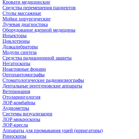
Кровати медицинские
Средства перемещения пациентов
Столы массажные
Мойки хирургические
Лучевая диагностика
Оборудование ядерной медицины
Инъекторы
Циклотроны
Дозкалибраторы
Модули синтеза
Средства радиационной защиты
Негатоскопы
Неактивные фонари
Ортопантомографы
Стоматологические радиовизиографы
Дентальные рентгеновские аппараты
Ветеринария
Отоларингология
ЛОР-комбайны
Аудиометры
Системы визуализации
ЛОР-микроскопы
ЛОР-кресла
Аппараты для промывания ушей (ирригаторы)
Риноскопы