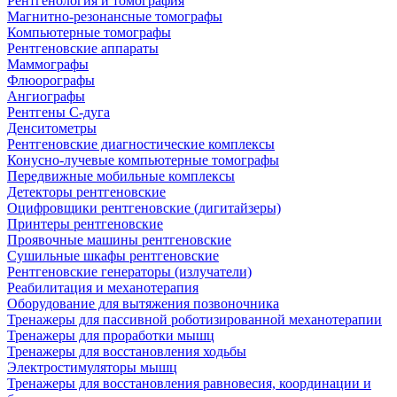
Рентгенология и томография
Магнитно-резонансные томографы
Компьютерные томографы
Рентгеновские аппараты
Маммографы
Флюорографы
Ангиографы
Рентгены С-дуга
Денситометры
Рентгеновские диагностические комплексы
Конусно-лучевые компьютерные томографы
Передвижные мобильные комплексы
Детекторы рентгеновские
Оцифровщики рентгеновские (дигитайзеры)
Принтеры рентгеновские
Проявочные машины рентгеновские
Сушильные шкафы рентгеновские
Рентгеновские генераторы (излучатели)
Реабилитация и механотерапия
Оборудование для вытяжения позвоночника
Тренажеры для пассивной роботизированной механотерапии
Тренажеры для проработки мышц
Тренажеры для восстановления ходьбы
Электростимуляторы мышц
Тренажеры для восстановления равновесия, координации и