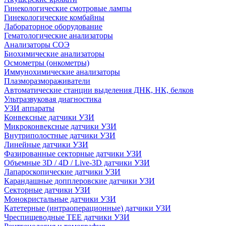
Гинекологические смотровые лампы
Гинекологические комбайны
Лабораторное оборудование
Гематологические анализаторы
Анализаторы СОЭ
Биохимические анализаторы
Осмометры (онкометры)
Иммунохимические анализаторы
Плазморазмораживатели
Автоматические станции выделения ДНК, НК, белков
Ультразвуковая диагностика
УЗИ аппараты
Конвексные датчики УЗИ
Микроконвексные датчики УЗИ
Внутриполостные датчики УЗИ
Линейные датчики УЗИ
Фазированные секторные датчики УЗИ
Объемные 3D / 4D / Live-3D датчики УЗИ
Лапароскопические датчики УЗИ
Карандашные допплеровские датчики УЗИ
Секторные датчики УЗИ
Монокристальные датчики УЗИ
Катетерные (интраоперационные) датчики УЗИ
Чреспищеводные TEE датчики УЗИ