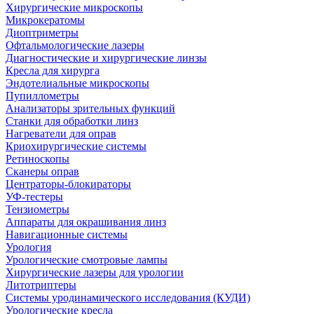
Хирургические микроскопы
Микрокератомы
Диоптриметры
Офтальмологические лазеры
Диагностические и хирургические линзы
Кресла для хирурга
Эндотелиальные микроскопы
Пупиллометры
Анализаторы зрительных функций
Станки для обработки линз
Нагреватели для оправ
Криохирургические системы
Ретиноскопы
Сканеры оправ
Центраторы-блокираторы
УФ-тестеры
Тензиометры
Аппараты для окрашивания линз
Навигационные системы
Урология
Урологические смотровые лампы
Хирургические лазеры для урологии
Литотриптеры
Системы уродинамического исследования (КУДИ)
Урологические кресла