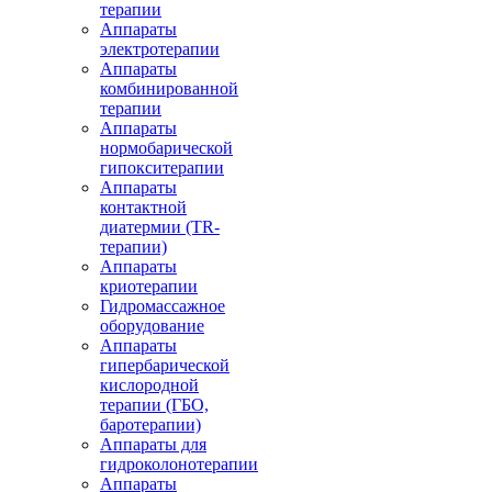
терапии
Аппараты
электротерапии
Аппараты
комбинированной
терапии
Аппараты
нормобарической
гипокситерапии
Аппараты
контактной
диатермии (TR-
терапии)
Аппараты
криотерапии
Гидромассажное
оборудование
Аппараты
гипербарической
кислородной
терапии (ГБО,
баротерапии)
Аппараты для
гидроколонотерапии
Аппараты