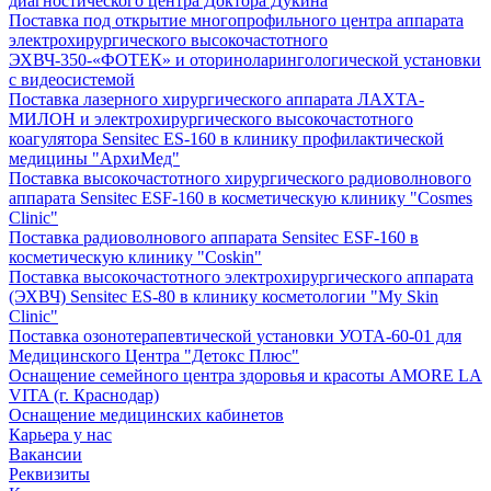
диагностического центра Доктора Дукина
Поставка под открытие многопрофильного центра аппарата
электрохирургического высокочастотного
ЭХВЧ-350-«ФОТЕК» и оториноларингологической установки
с видеосистемой
Поставка лазерного хирургического аппарата ЛАХТА-
МИЛОН и электрохирургического высокочастотного
коагулятора Sensitec ES-160 в клинику профилактической
медицины "АрхиМед"
Поставка высокочастотного хирургического радиоволнового
аппарата Sensitec ESF-160 в косметическую клинику "Cosmes
Clinic"
Поставка радиоволнового аппарата Sensitec ESF-160 в
косметическую клинику "Coskin"
Поставка высокочастотного электрохирургического аппарата
(ЭХВЧ) Sensitec ES-80 в клинику косметологии "My Skin
Clinic"
Поставка озонотерапевтической установки УОТА-60-01 для
Медицинского Центра "Детокс Плюс"
Оснащение семейного центра здоровья и красоты AMORE LA
VITA (г. Краснодар)
Оснащение медицинских кабинетов
Карьера у нас
Вакансии
Реквизиты