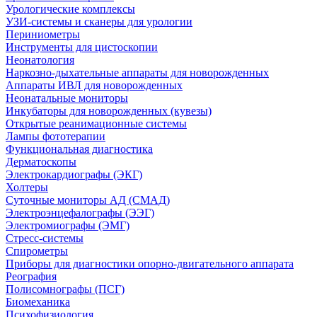
Урологические комплексы
УЗИ-системы и сканеры для урологии
Периниометры
Инструменты для цистоскопии
Неонатология
Наркозно-дыхательные аппараты для новорожденных
Аппараты ИВЛ для новорожденных
Неонатальные мониторы
Инкубаторы для новорожденных (кувезы)
Открытые реанимационные системы
Лампы фототерапии
Функциональная диагностика
Дерматоскопы
Электрокардиографы (ЭКГ)
Холтеры
Суточные мониторы АД (СМАД)
Электроэнцефалографы (ЭЭГ)
Электромиографы (ЭМГ)
Стресс-системы
Спирометры
Приборы для диагностики опорно-двигательного аппарата
Реография
Полисомнографы (ПСГ)
Биомеханика
Психофизиология