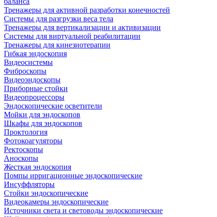
баланса
Тренажеры для активной разработки конечностей
Системы для разгрузки веса тела
Тренажеры для вертикализации и активизации
Системы для виртуальной реабилитации
Тренажеры для кинезиотерапии
Гибкая эндоскопия
Видеосистемы
Фиброскопы
Видеоэндоскопы
Приборные стойки
Видеопроцессоры
Эндоскопические осветители
Мойки для эндоскопов
Шкафы для эндоскопов
Проктология
Фотокоагуляторы
Ректоскопы
Аноскопы
Жесткая эндоскопия
Помпы ирригационные эндоскопические
Инсуффляторы
Стойки эндоскопические
Видеокамеры эндоскопические
Источники света и световоды эндоскопические