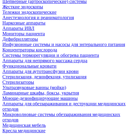
Шейверные (артроскопические) системы
Жесткие эндоскопы
Тележки эндоскопические
Анестезиология и реаниматология
Наркозные аппараты
Аппараты ИВЛ
Мониторы пациента
Дефибрилляторы
Инфузионные системы и насосы для энтерального питания
Концентраторы кислорода
Системы терморегуляции и обогрева пациента
Аппараты для непрямого массажа сердца
Функциональные кровати
Аппараты для аутотрансфузии крови
Стерилизация, дезинфекция, утилизация
Стерилизаторы
Ультразвуковые ванны (мойки)
Ламинарные шкафы, боксы, укрытия
Моюще-дезинфицирующие машины
Аппараты для обеззараживания и деструкции медицинских
отходов
Микроволновые системы обеззараживания медицинских
отходов
Медицинская мебель
Кресла медицинские