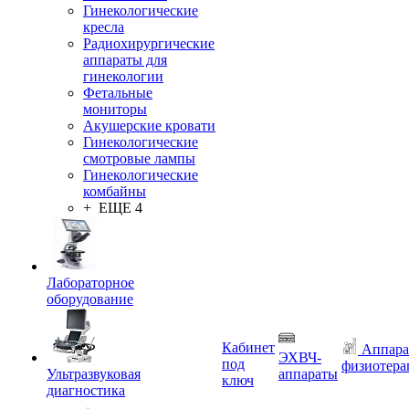
Гинекологические
кресла
Радиохирургические
аппараты для
гинекологии
Фетальные
мониторы
Акушерские кровати
Гинекологические
смотровые лампы
Гинекологические
комбайны
+ ЕЩЕ 4
Лабораторное
оборудование
Кабинет
Аппара
ЭХВЧ-
под
физиотера
Ультразвуковая
аппараты
ключ
диагностика