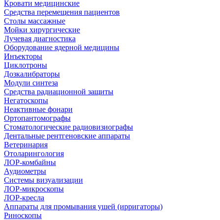
Кровати медицинские
Средства перемещения пациентов
Столы массажные
Мойки хирургические
Лучевая диагностика
Оборудование ядерной медицины
Инъекторы
Циклотроны
Дозкалибраторы
Модули синтеза
Средства радиационной защиты
Негатоскопы
Неактивные фонари
Ортопантомографы
Стоматологические радиовизиографы
Дентальные рентгеновские аппараты
Ветеринария
Отоларингология
ЛОР-комбайны
Аудиометры
Системы визуализации
ЛОР-микроскопы
ЛОР-кресла
Аппараты для промывания ушей (ирригаторы)
Риноскопы