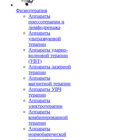
Физиотерапия
Аппараты
прессотерапии и
лимфодренажа
Аппараты
ультразвуковой
терапии
Аппараты ударно-
волновой терапии
(УВТ)
Аппараты лазерной
терапии
Аппараты
магнитной терапии
Аппараты УВЧ
терапии
Аппараты
электротерапии
Аппараты
комбинированной
терапии
Аппараты
нормобарической
гипокситерапии