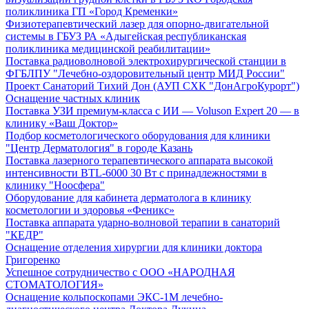
поликлиника ГП «Город Кременки»
Физиотерапевтический лазер для опорно-двигательной
системы в ГБУЗ РА «Адыгейская республиканская
поликлиника медицинской реабилитации»
Поставка радиоволновой электрохирургической станции в
ФГБЛПУ "Лечебно-оздоровительный центр МИД России"
Проект Санаторий Тихий Дон (АУП СХК "ДонАгроКурорт")
Оснащение частных клиник
Поставка УЗИ премиум-класса с ИИ — Voluson Expert 20 — в
клинику «Ваш Доктор»
Подбор косметологического оборудования для клиники
"Центр Дерматология" в городе Казань
Поставка лазерного терапевтического аппарата высокой
интенсивности BTL-6000 30 Вт с принадлежностями в
клинику "Ноосфера"
Оборудование для кабинета дерматолога в клинику
косметологии и здоровья «Феникс»
Поставка аппарата ударно-волновой терапии в санаторий
"КЕДР"
Оснащение отделения хирургии для клиники доктора
Григоренко
Успешное сотрудничество с ООО «НАРОДНАЯ
СТОМАТОЛОГИЯ»
Оснащение кольпоскопами ЭКС-1М лечебно-