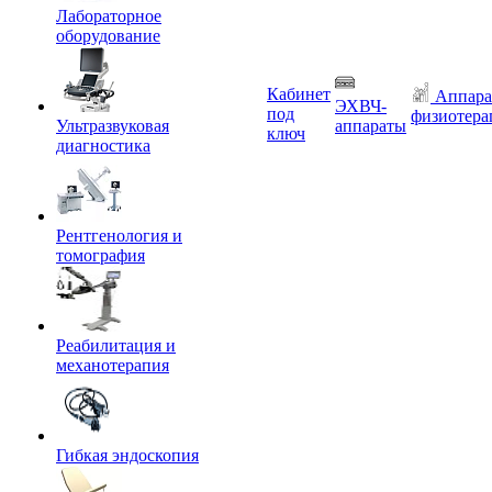
Лабораторное
оборудование
Кабинет
Аппара
ЭХВЧ-
под
физиотера
Ультразвуковая
аппараты
ключ
диагностика
Рентгенология и
томография
Реабилитация и
механотерапия
Гибкая эндоскопия