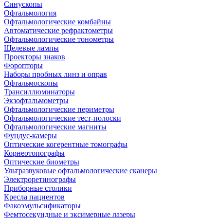
Синускопы
Офтальмология
Офтальмологические комбайны
Автоматические рефрактометры
Офтальмологические тонометры
Щелевые лампы
Проекторы знаков
Форопторы
Наборы пробных линз и оправ
Офтальмоскопы
Трансиллюминаторы
Экзофтальмометры
Офтальмологические периметры
Офтальмологические тест-полоски
Офтальмологические магниты
Фундус-камеры
Оптические когерентные томографы
Корнеотопографы
Оптические биометры
Ультразвуковые офтальмологические сканеры
Электроретинографы
Приборные столики
Кресла пациентов
Факоэмульсификаторы
Фемтосекундные и эксимерные лазеры