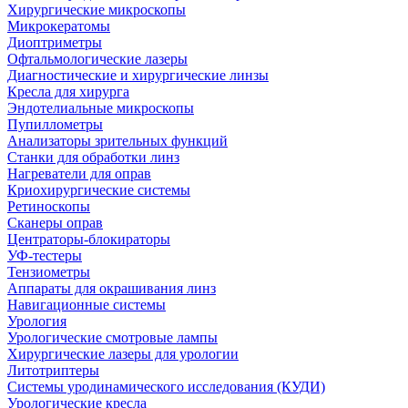
Хирургические микроскопы
Микрокератомы
Диоптриметры
Офтальмологические лазеры
Диагностические и хирургические линзы
Кресла для хирурга
Эндотелиальные микроскопы
Пупиллометры
Анализаторы зрительных функций
Станки для обработки линз
Нагреватели для оправ
Криохирургические системы
Ретиноскопы
Сканеры оправ
Центраторы-блокираторы
УФ-тестеры
Тензиометры
Аппараты для окрашивания линз
Навигационные системы
Урология
Урологические смотровые лампы
Хирургические лазеры для урологии
Литотриптеры
Системы уродинамического исследования (КУДИ)
Урологические кресла