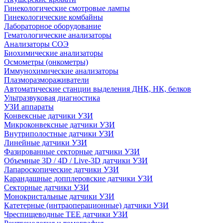
Гинекологические смотровые лампы
Гинекологические комбайны
Лабораторное оборудование
Гематологические анализаторы
Анализаторы СОЭ
Биохимические анализаторы
Осмометры (онкометры)
Иммунохимические анализаторы
Плазморазмораживатели
Автоматические станции выделения ДНК, НК, белков
Ультразвуковая диагностика
УЗИ аппараты
Конвексные датчики УЗИ
Микроконвексные датчики УЗИ
Внутриполостные датчики УЗИ
Линейные датчики УЗИ
Фазированные секторные датчики УЗИ
Объемные 3D / 4D / Live-3D датчики УЗИ
Лапароскопические датчики УЗИ
Карандашные допплеровские датчики УЗИ
Секторные датчики УЗИ
Монокристальные датчики УЗИ
Катетерные (интраоперационные) датчики УЗИ
Чреспищеводные TEE датчики УЗИ