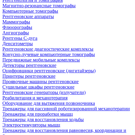
Рентгенология и томография
Магнитно-резонансные томографы
Компьютерные томографы
Рентгеновские аппараты
Маммографы
Флюорографы
Ангиографы
Рентгены С-дуга
Денситометры
Рентгеновские диагностические комплексы
Конусно-лучевые компьютерные томографы
Передвижные мобильные комплексы
Детекторы рентгеновские
Оцифровщики рентгеновские (дигитайзеры)
Принтеры рентгеновские
Проявочные машины рентгеновские
Сушильные шкафы рентгеновские
Рентгеновские генераторы (излучатели)
Реабилитация и механотерапия
Оборудование для вытяжения позвоночника
Тренажеры для пассивной роботизированной механотерапии
Тренажеры для проработки мышц
Тренажеры для восстановления ходьбы
Электростимуляторы мышц
Тренажеры для восстановления равновесия, координации и