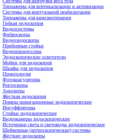
Системы для разгрузки веса тела
Тренажеры для вертикализации и активизации
Системы для виртуальной реабилитации
Тренажеры для кинезиотерапии
Гибкая эндоскопия
Видеосистемы
Фиброскопы
Видеоэндоскопы
Приборные стойки
Видеопроцессоры
Эндоскопические осветители
Мойки для эндоскопов
Шкафы для эндоскопов
Проктология
Фотокоагуляторы
Ректоскопы
Аноскопы
Жесткая эндоскопия
Помпы ирригационные эндоскопические
Инсуффляторы
Стойки эндоскопические
Видеокамеры эндоскопические
Источники света и световоды эндоскопические
Шейверные (артроскопические) системы
Жесткие эндоскопы