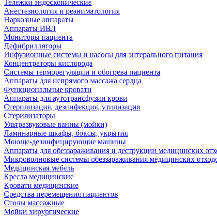
Тележки эндоскопические
Анестезиология и реаниматология
Наркозные аппараты
Аппараты ИВЛ
Мониторы пациента
Дефибрилляторы
Инфузионные системы и насосы для энтерального питания
Концентраторы кислорода
Системы терморегуляции и обогрева пациента
Аппараты для непрямого массажа сердца
Функциональные кровати
Аппараты для аутотрансфузии крови
Стерилизация, дезинфекция, утилизация
Стерилизаторы
Ультразвуковые ванны (мойки)
Ламинарные шкафы, боксы, укрытия
Моюще-дезинфицирующие машины
Аппараты для обеззараживания и деструкции медицинских отх
Микроволновые системы обеззараживания медицинских отход
Медицинская мебель
Кресла медицинские
Кровати медицинские
Средства перемещения пациентов
Столы массажные
Мойки хирургические