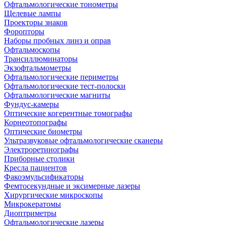
Офтальмологические тонометры
Щелевые лампы
Проекторы знаков
Форопторы
Наборы пробных линз и оправ
Офтальмоскопы
Трансиллюминаторы
Экзофтальмометры
Офтальмологические периметры
Офтальмологические тест-полоски
Офтальмологические магниты
Фундус-камеры
Оптические когерентные томографы
Корнеотопографы
Оптические биометры
Ультразвуковые офтальмологические сканеры
Электроретинографы
Приборные столики
Кресла пациентов
Факоэмульсификаторы
Фемтосекундные и эксимерные лазеры
Хирургические микроскопы
Микрокератомы
Диоптриметры
Офтальмологические лазеры