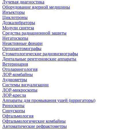
Лучевая диагностика
Оборудование ядерной медицины
Инъекторы
Циклотроны
Дозкалибраторы
Модули синтеза
Средства радиационной защиты
Негатоскопы
Неактивные фонари
Ортопантомографы
Стоматологические радиовизиографы
Дентальные рентгеновские аппараты
Ветеринария
Отоларингология
ЛОР-комбайны
Аудиометры
Системы визуализации
ЛОР-микроскопы
ЛОР-кресла
Аппараты для промывания ушей (ирригаторы)
Риноскопы
Синускопы
Офтальмология
Офтальмологические комбайны
Автоматические рефрактометры