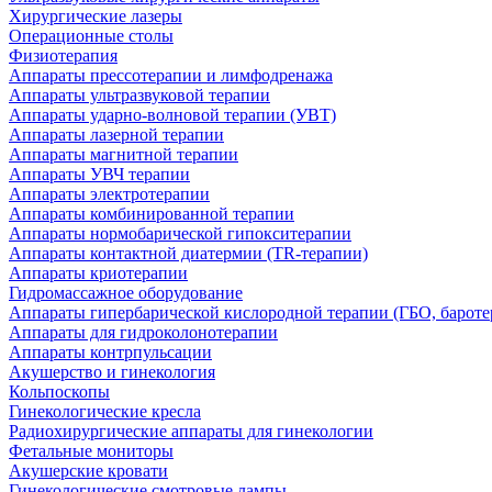
Хирургические лазеры
Операционные столы
Физиотерапия
Аппараты прессотерапии и лимфодренажа
Аппараты ультразвуковой терапии
Аппараты ударно-волновой терапии (УВТ)
Аппараты лазерной терапии
Аппараты магнитной терапии
Аппараты УВЧ терапии
Аппараты электротерапии
Аппараты комбинированной терапии
Аппараты нормобарической гипокситерапии
Аппараты контактной диатермии (TR-терапии)
Аппараты криотерапии
Гидромассажное оборудование
Аппараты гипербарической кислородной терапии (ГБО, бароте
Аппараты для гидроколонотерапии
Аппараты контрпульсации
Акушерство и гинекология
Кольпоскопы
Гинекологические кресла
Радиохирургические аппараты для гинекологии
Фетальные мониторы
Акушерские кровати
Гинекологические смотровые лампы