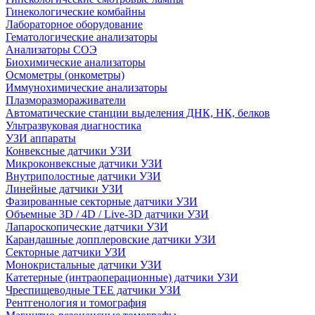
Гинекологические комбайны
Лабораторное оборудование
Гематологические анализаторы
Анализаторы СОЭ
Биохимические анализаторы
Осмометры (онкометры)
Иммунохимические анализаторы
Плазморазмораживатели
Автоматические станции выделения ДНК, НК, белков
Ультразвуковая диагностика
УЗИ аппараты
Конвексные датчики УЗИ
Микроконвексные датчики УЗИ
Внутриполостные датчики УЗИ
Линейные датчики УЗИ
Фазированные секторные датчики УЗИ
Объемные 3D / 4D / Live-3D датчики УЗИ
Лапароскопические датчики УЗИ
Карандашные допплеровские датчики УЗИ
Секторные датчики УЗИ
Монокристальные датчики УЗИ
Катетерные (интраоперационные) датчики УЗИ
Чреспищеводные TEE датчики УЗИ
Рентгенология и томография