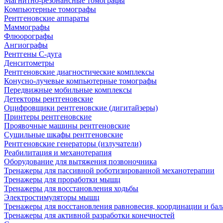
Магнитно-резонансные томографы
Компьютерные томографы
Рентгеновские аппараты
Маммографы
Флюорографы
Ангиографы
Рентгены С-дуга
Денситометры
Рентгеновские диагностические комплексы
Конусно-лучевые компьютерные томографы
Передвижные мобильные комплексы
Детекторы рентгеновские
Оцифровщики рентгеновские (дигитайзеры)
Принтеры рентгеновские
Проявочные машины рентгеновские
Сушильные шкафы рентгеновские
Рентгеновские генераторы (излучатели)
Реабилитация и механотерапия
Оборудование для вытяжения позвоночника
Тренажеры для пассивной роботизированной механотерапии
Тренажеры для проработки мышц
Тренажеры для восстановления ходьбы
Электростимуляторы мышц
Тренажеры для восстановления равновесия, координации и бал
Тренажеры для активной разработки конечностей