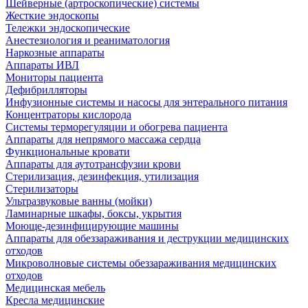
Шейверные (артроскопические) системы
Жесткие эндоскопы
Тележки эндоскопические
Анестезиология и реаниматология
Наркозные аппараты
Аппараты ИВЛ
Мониторы пациента
Дефибрилляторы
Инфузионные системы и насосы для энтерального питания
Концентраторы кислорода
Системы терморегуляции и обогрева пациента
Аппараты для непрямого массажа сердца
Функциональные кровати
Аппараты для аутотрансфузии крови
Стерилизация, дезинфекция, утилизация
Стерилизаторы
Ультразвуковые ванны (мойки)
Ламинарные шкафы, боксы, укрытия
Моюще-дезинфицирующие машины
Аппараты для обеззараживания и деструкции медицинских
отходов
Микроволновые системы обеззараживания медицинских
отходов
Медицинская мебель
Кресла медицинские