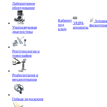
Лабораторное
оборудование
Кабинет
Аппара
ЭХВЧ-
под
физиотера
Ультразвуковая
аппараты
ключ
диагностика
Рентгенология и
томография
Реабилитация и
механотерапия
Гибкая эндоскопия