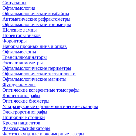
Синускопы
Офтальмология
Офтальмологические комбайны
Автоматические рефрактометры
Офтальмологические тонометры
Щелевые лампы
Проекторы знаков
Форопторы
Наборы пробных линз и оправ
Офтальмоскопы
Трансиллюминаторы
Экзофтальмометры
Офтальмологические периметры
Офтальмологические тест-полоски
Офтальмологические магниты
Фундус-камеры
Оптические когерентные томографы
Корнеотопографы
Оптические биометры
Ультразвуковые офтальмологические сканеры
Электроретинографы
Приборные столики
Кресла пациентов
Факоэмульсификаторы
Фемтосекундные и эксимерные лазеры