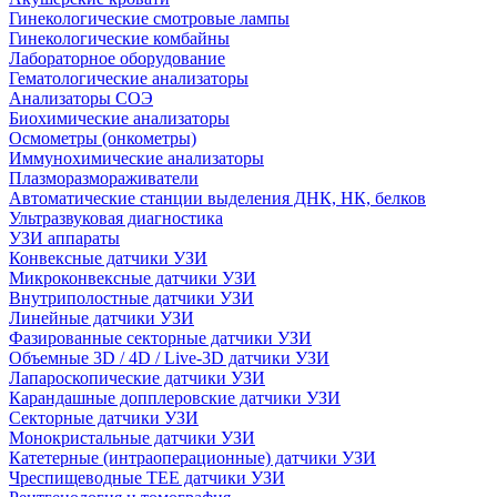
Гинекологические смотровые лампы
Гинекологические комбайны
Лабораторное оборудование
Гематологические анализаторы
Анализаторы СОЭ
Биохимические анализаторы
Осмометры (онкометры)
Иммунохимические анализаторы
Плазморазмораживатели
Автоматические станции выделения ДНК, НК, белков
Ультразвуковая диагностика
УЗИ аппараты
Конвексные датчики УЗИ
Микроконвексные датчики УЗИ
Внутриполостные датчики УЗИ
Линейные датчики УЗИ
Фазированные секторные датчики УЗИ
Объемные 3D / 4D / Live-3D датчики УЗИ
Лапароскопические датчики УЗИ
Карандашные допплеровские датчики УЗИ
Секторные датчики УЗИ
Монокристальные датчики УЗИ
Катетерные (интраоперационные) датчики УЗИ
Чреспищеводные TEE датчики УЗИ