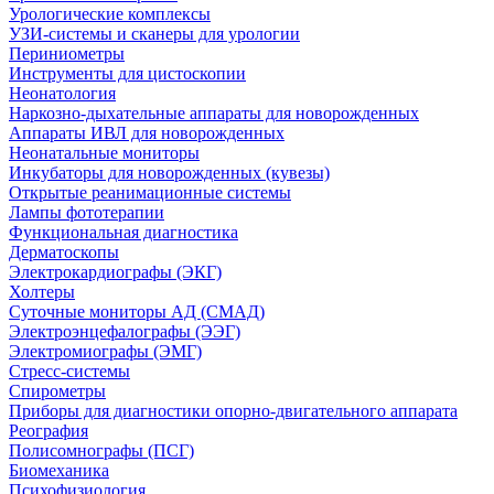
Урологические комплексы
УЗИ-системы и сканеры для урологии
Периниометры
Инструменты для цистоскопии
Неонатология
Наркозно-дыхательные аппараты для новорожденных
Аппараты ИВЛ для новорожденных
Неонатальные мониторы
Инкубаторы для новорожденных (кувезы)
Открытые реанимационные системы
Лампы фототерапии
Функциональная диагностика
Дерматоскопы
Электрокардиографы (ЭКГ)
Холтеры
Суточные мониторы АД (СМАД)
Электроэнцефалографы (ЭЭГ)
Электромиографы (ЭМГ)
Стресс-системы
Спирометры
Приборы для диагностики опорно-двигательного аппарата
Реография
Полисомнографы (ПСГ)
Биомеханика
Психофизиология