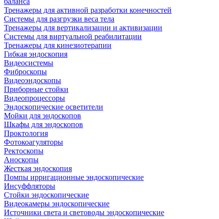
баланса
Тренажеры для активной разработки конечностей
Системы для разгрузки веса тела
Тренажеры для вертикализации и активизации
Системы для виртуальной реабилитации
Тренажеры для кинезиотерапии
Гибкая эндоскопия
Видеосистемы
Фиброскопы
Видеоэндоскопы
Приборные стойки
Видеопроцессоры
Эндоскопические осветители
Мойки для эндоскопов
Шкафы для эндоскопов
Проктология
Фотокоагуляторы
Ректоскопы
Аноскопы
Жесткая эндоскопия
Помпы ирригационные эндоскопические
Инсуффляторы
Стойки эндоскопические
Видеокамеры эндоскопические
Источники света и световоды эндоскопические