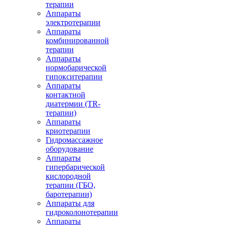
терапии
Аппараты
электротерапии
Аппараты
комбинированной
терапии
Аппараты
нормобарической
гипокситерапии
Аппараты
контактной
диатермии (TR-
терапии)
Аппараты
криотерапии
Гидромассажное
оборудование
Аппараты
гипербарической
кислородной
терапии (ГБО,
баротерапии)
Аппараты для
гидроколонотерапии
Аппараты