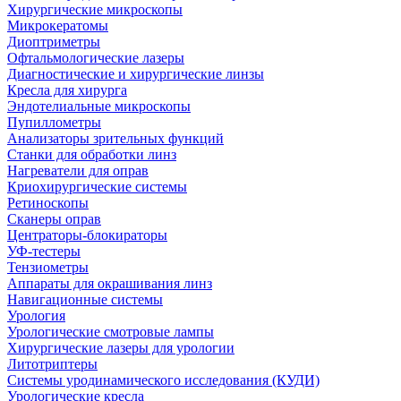
Хирургические микроскопы
Микрокератомы
Диоптриметры
Офтальмологические лазеры
Диагностические и хирургические линзы
Кресла для хирурга
Эндотелиальные микроскопы
Пупиллометры
Анализаторы зрительных функций
Станки для обработки линз
Нагреватели для оправ
Криохирургические системы
Ретиноскопы
Сканеры оправ
Центраторы-блокираторы
УФ-тестеры
Тензиометры
Аппараты для окрашивания линз
Навигационные системы
Урология
Урологические смотровые лампы
Хирургические лазеры для урологии
Литотриптеры
Системы уродинамического исследования (КУДИ)
Урологические кресла