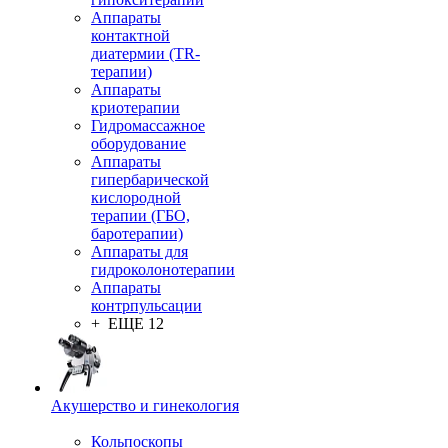
Аппараты
контактной
диатермии (TR-
терапии)
Аппараты
криотерапии
Гидромассажное
оборудование
Аппараты
гипербарической
кислородной
терапии (ГБО,
баротерапии)
Аппараты для
гидроколонотерапии
Аппараты
контрпульсации
+ ЕЩЕ 12
Акушерство и гинекология
Кольпоскопы