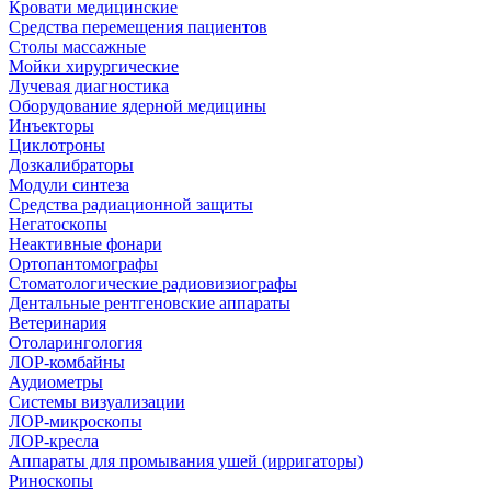
Кровати медицинские
Средства перемещения пациентов
Столы массажные
Мойки хирургические
Лучевая диагностика
Оборудование ядерной медицины
Инъекторы
Циклотроны
Дозкалибраторы
Модули синтеза
Средства радиационной защиты
Негатоскопы
Неактивные фонари
Ортопантомографы
Стоматологические радиовизиографы
Дентальные рентгеновские аппараты
Ветеринария
Отоларингология
ЛОР-комбайны
Аудиометры
Системы визуализации
ЛОР-микроскопы
ЛОР-кресла
Аппараты для промывания ушей (ирригаторы)
Риноскопы