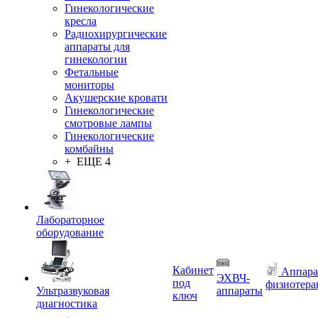
Гинекологические
кресла
Радиохирургические
аппараты для
гинекологии
Фетальные
мониторы
Акушерские кровати
Гинекологические
смотровые лампы
Гинекологические
комбайны
+ ЕЩЕ 4
Лабораторное
оборудование
Кабинет
Аппара
ЭХВЧ-
под
физиотера
Ультразвуковая
аппараты
ключ
диагностика