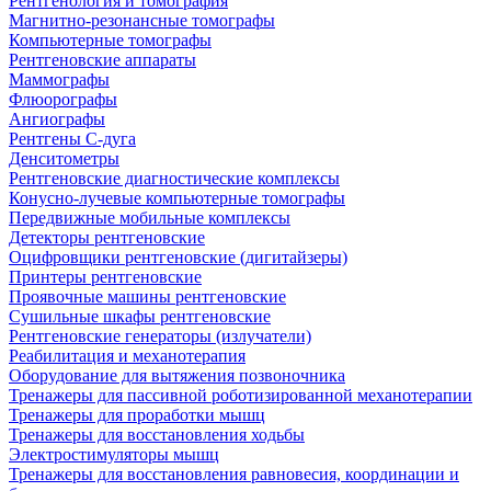
Рентгенология и томография
Магнитно-резонансные томографы
Компьютерные томографы
Рентгеновские аппараты
Маммографы
Флюорографы
Ангиографы
Рентгены С-дуга
Денситометры
Рентгеновские диагностические комплексы
Конусно-лучевые компьютерные томографы
Передвижные мобильные комплексы
Детекторы рентгеновские
Оцифровщики рентгеновские (дигитайзеры)
Принтеры рентгеновские
Проявочные машины рентгеновские
Сушильные шкафы рентгеновские
Рентгеновские генераторы (излучатели)
Реабилитация и механотерапия
Оборудование для вытяжения позвоночника
Тренажеры для пассивной роботизированной механотерапии
Тренажеры для проработки мышц
Тренажеры для восстановления ходьбы
Электростимуляторы мышц
Тренажеры для восстановления равновесия, координации и