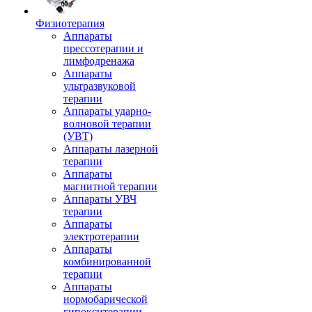
Физиотерапия
Аппараты
прессотерапии и
лимфодренажа
Аппараты
ультразвуковой
терапии
Аппараты ударно-
волновой терапии
(УВТ)
Аппараты лазерной
терапии
Аппараты
магнитной терапии
Аппараты УВЧ
терапии
Аппараты
электротерапии
Аппараты
комбинированной
терапии
Аппараты
нормобарической
гипокситерапии