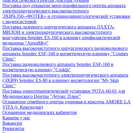
диагностического центра Доктора Дукина
Поставка под открытие многопрофильного центра аппарата
электрохирургического высокочастотного
ЭХВЧ-350-«ФОТЕК» и оториноларингологической установки
с видеосистемой
Поставка лазерного хирургического аппарата ЛАХТА-
МИЛОН и электрохирургического высокочастотного
коагулятора Sensitec ES-160 в клинику профилактической
медицины "АрхиМед"
Поставка высокочастотного хирургического радиоволнового
аппарата Sensitec ESF-160 в косметическую клинику "Cosmes
Clinic"
Поставка радиоволнового аппарата Sensitec ESF-160 в
косметическую клинику "Coskin"
Поставка высокочастотного электрохирургического аппарата
(ЭХВЧ) Sensitec ES-80 в клинику косметологии "My Skin
Clinic"
Поставка озонотерапевтической установки УОТА-60-01 для
Медицинского Центра "Детокс Плюс"
Оснащение семейного центра здоровья и красоты AMORE LA
VITA (г. Краснодар)
Оснащение медицинских кабинетов
Карьера у нас
Вакансии
Реквизиты