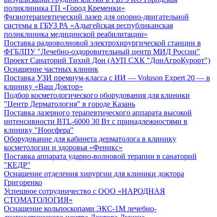
поликлиника ГП «Город Кременки»
Физиотерапевтический лазер для опорно-двигательной
системы в ГБУЗ РА «Адыгейская республиканская
поликлиника медицинской реабилитации»
Поставка радиоволновой электрохирургической станции в
ФГБЛПУ "Лечебно-оздоровительный центр МИД России"
Проект Санаторий Тихий Дон (АУП СХК "ДонАгроКурорт")
Оснащение частных клиник
Поставка УЗИ премиум-класса с ИИ — Voluson Expert 20 — в
клинику «Ваш Доктор»
Подбор косметологического оборудования для клиники
"Центр Дерматология" в городе Казань
Поставка лазерного терапевтического аппарата высокой
интенсивности BTL-6000 30 Вт с принадлежностями в
клинику "Ноосфера"
Оборудование для кабинета дерматолога в клинику
косметологии и здоровья «Феникс»
Поставка аппарата ударно-волновой терапии в санаторий
"КЕДР"
Оснащение отделения хирургии для клиники доктора
Григоренко
Успешное сотрудничество с ООО «НАРОДНАЯ
СТОМАТОЛОГИЯ»
Оснащение кольпоскопами ЭКС-1М лечебно-