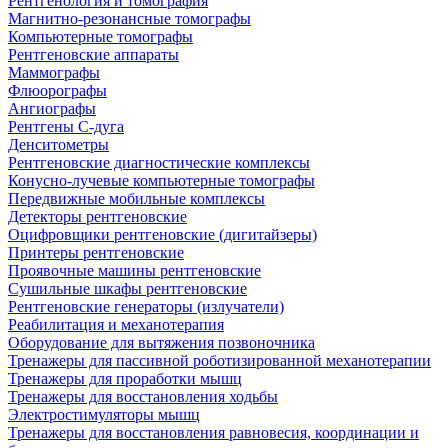
Рентгенология и томография
Магнитно-резонансные томографы
Компьютерные томографы
Рентгеновские аппараты
Маммографы
Флюорографы
Ангиографы
Рентгены С-дуга
Денситометры
Рентгеновские диагностические комплексы
Конусно-лучевые компьютерные томографы
Передвижные мобильные комплексы
Детекторы рентгеновские
Оцифровщики рентгеновские (дигитайзеры)
Принтеры рентгеновские
Проявочные машины рентгеновские
Сушильные шкафы рентгеновские
Рентгеновские генераторы (излучатели)
Реабилитация и механотерапия
Оборудование для вытяжения позвоночника
Тренажеры для пассивной роботизированной механотерапии
Тренажеры для проработки мышц
Тренажеры для восстановления ходьбы
Электростимуляторы мышц
Тренажеры для восстановления равновесия, координации и