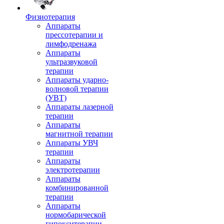
Физиотерапия
Аппараты
прессотерапии и
лимфодренажа
Аппараты
ультразвуковой
терапии
Аппараты ударно-
волновой терапии
(УВТ)
Аппараты лазерной
терапии
Аппараты
магнитной терапии
Аппараты УВЧ
терапии
Аппараты
электротерапии
Аппараты
комбинированной
терапии
Аппараты
нормобарической
гипокситерапии