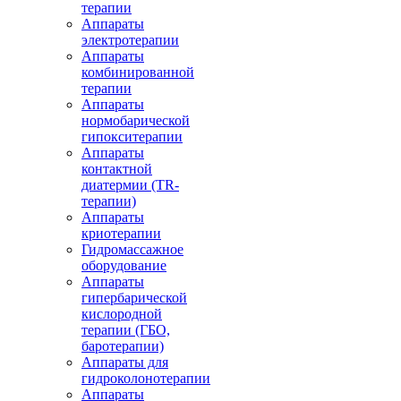
терапии
Аппараты
электротерапии
Аппараты
комбинированной
терапии
Аппараты
нормобарической
гипокситерапии
Аппараты
контактной
диатермии (TR-
терапии)
Аппараты
криотерапии
Гидромассажное
оборудование
Аппараты
гипербарической
кислородной
терапии (ГБО,
баротерапии)
Аппараты для
гидроколонотерапии
Аппараты