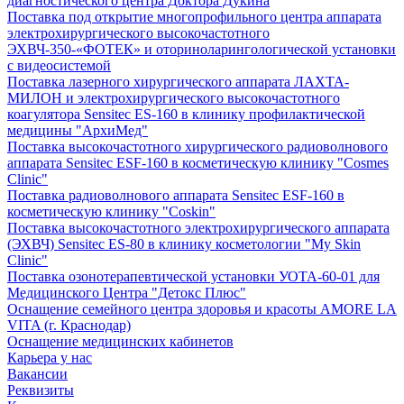
диагностического центра Доктора Дукина
Поставка под открытие многопрофильного центра аппарата
электрохирургического высокочастотного
ЭХВЧ-350-«ФОТЕК» и оториноларингологической установки
с видеосистемой
Поставка лазерного хирургического аппарата ЛАХТА-
МИЛОН и электрохирургического высокочастотного
коагулятора Sensitec ES-160 в клинику профилактической
медицины "АрхиМед"
Поставка высокочастотного хирургического радиоволнового
аппарата Sensitec ESF-160 в косметическую клинику "Cosmes
Clinic"
Поставка радиоволнового аппарата Sensitec ESF-160 в
косметическую клинику "Coskin"
Поставка высокочастотного электрохирургического аппарата
(ЭХВЧ) Sensitec ES-80 в клинику косметологии "My Skin
Clinic"
Поставка озонотерапевтической установки УОТА-60-01 для
Медицинского Центра "Детокс Плюс"
Оснащение семейного центра здоровья и красоты AMORE LA
VITA (г. Краснодар)
Оснащение медицинских кабинетов
Карьера у нас
Вакансии
Реквизиты