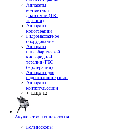
Аппараты
контактной
диатермии (TR-
терапии)
Аппараты
криотерапии
Гидромассажное
оборудование
Аппараты
гипербарической
кислородной
терапии (ГБО,
баротерапии)
Аппараты для
гидроколонотерапии
Аппараты
контрпульсации
+ ЕЩЕ 12
Акушерство и гинекология
Кольпоскопы