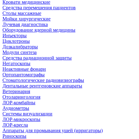
Кровати медицинские
Средства перемещения пациентов
Столы массажные
Мойки хирургические
Лучевая диагностика
Оборудование ядерной медицины
Инъекторы
Циклотроны
Дозкалибраторы
Модули синтеза
Средства радиационной защиты
Негатоскопы
Неактивные фонари
Ортопантомографы
Стоматологические радиовизиографы
Дентальные рентгеновские аппараты
Ветеринария
Отоларингология
ЛОР-комбайны
Аудиометры
Системы визуализации
ЛОР-микроскопы
ЛОР-кресла
Аппараты для промывания ушей (ирригаторы)
Риноскопы