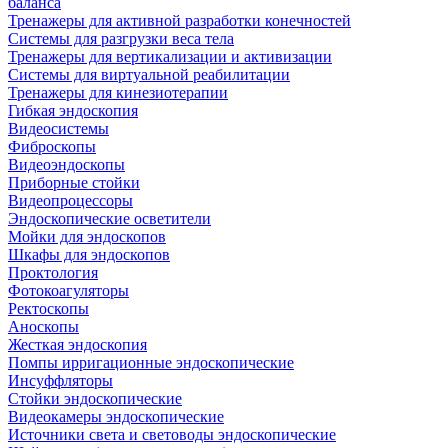
баланса
Тренажеры для активной разработки конечностей
Системы для разгрузки веса тела
Тренажеры для вертикализации и активизации
Системы для виртуальной реабилитации
Тренажеры для кинезиотерапии
Гибкая эндоскопия
Видеосистемы
Фиброскопы
Видеоэндоскопы
Приборные стойки
Видеопроцессоры
Эндоскопические осветители
Мойки для эндоскопов
Шкафы для эндоскопов
Проктология
Фотокоагуляторы
Ректоскопы
Аноскопы
Жесткая эндоскопия
Помпы ирригационные эндоскопические
Инсуффляторы
Стойки эндоскопические
Видеокамеры эндоскопические
Источники света и световоды эндоскопические