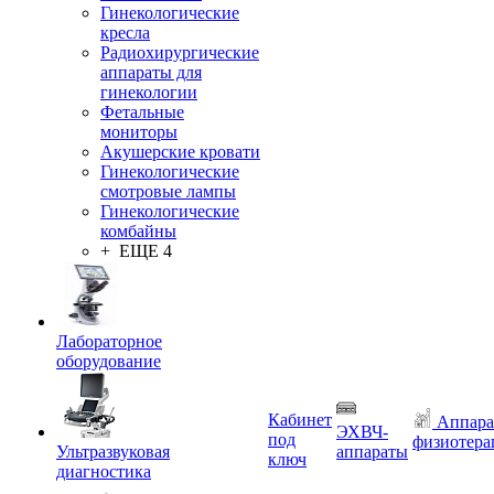
Гинекологические
кресла
Радиохирургические
аппараты для
гинекологии
Фетальные
мониторы
Акушерские кровати
Гинекологические
смотровые лампы
Гинекологические
комбайны
+ ЕЩЕ 4
Лабораторное
оборудование
Кабинет
Аппара
ЭХВЧ-
под
физиотера
Ультразвуковая
аппараты
ключ
диагностика