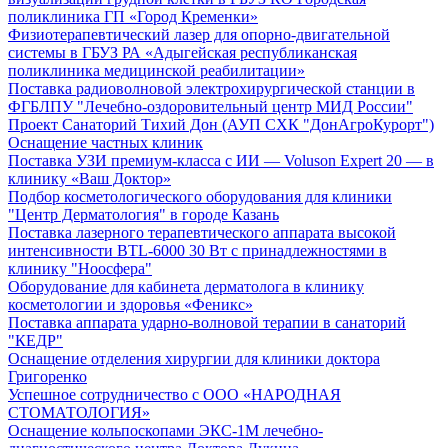
поликлиника ГП «Город Кременки»
Физиотерапевтический лазер для опорно-двигательной
системы в ГБУЗ РА «Адыгейская республиканская
поликлиника медицинской реабилитации»
Поставка радиоволновой электрохирургической станции в
ФГБЛПУ "Лечебно-оздоровительный центр МИД России"
Проект Санаторий Тихий Дон (АУП СХК "ДонАгроКурорт")
Оснащение частных клиник
Поставка УЗИ премиум-класса с ИИ — Voluson Expert 20 — в
клинику «Ваш Доктор»
Подбор косметологического оборудования для клиники
"Центр Дерматология" в городе Казань
Поставка лазерного терапевтического аппарата высокой
интенсивности BTL-6000 30 Вт с принадлежностями в
клинику "Ноосфера"
Оборудование для кабинета дерматолога в клинику
косметологии и здоровья «Феникс»
Поставка аппарата ударно-волновой терапии в санаторий
"КЕДР"
Оснащение отделения хирургии для клиники доктора
Григоренко
Успешное сотрудничество с ООО «НАРОДНАЯ
СТОМАТОЛОГИЯ»
Оснащение кольпоскопами ЭКС-1М лечебно-