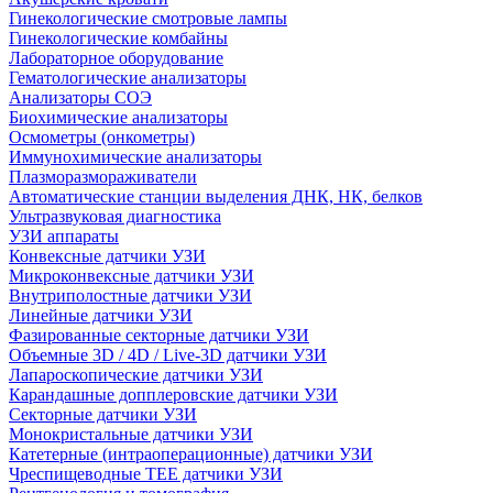
Гинекологические смотровые лампы
Гинекологические комбайны
Лабораторное оборудование
Гематологические анализаторы
Анализаторы СОЭ
Биохимические анализаторы
Осмометры (онкометры)
Иммунохимические анализаторы
Плазморазмораживатели
Автоматические станции выделения ДНК, НК, белков
Ультразвуковая диагностика
УЗИ аппараты
Конвексные датчики УЗИ
Микроконвексные датчики УЗИ
Внутриполостные датчики УЗИ
Линейные датчики УЗИ
Фазированные секторные датчики УЗИ
Объемные 3D / 4D / Live-3D датчики УЗИ
Лапароскопические датчики УЗИ
Карандашные допплеровские датчики УЗИ
Секторные датчики УЗИ
Монокристальные датчики УЗИ
Катетерные (интраоперационные) датчики УЗИ
Чреспищеводные TEE датчики УЗИ