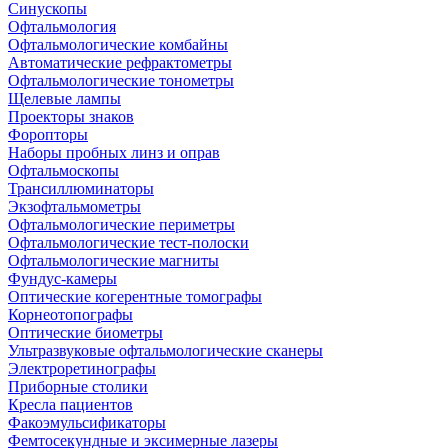
Синускопы
Офтальмология
Офтальмологические комбайны
Автоматические рефрактометры
Офтальмологические тонометры
Щелевые лампы
Проекторы знаков
Форопторы
Наборы пробных линз и оправ
Офтальмоскопы
Трансиллюминаторы
Экзофтальмометры
Офтальмологические периметры
Офтальмологические тест-полоски
Офтальмологические магниты
Фундус-камеры
Оптические когерентные томографы
Корнеотопографы
Оптические биометры
Ультразвуковые офтальмологические сканеры
Электроретинографы
Приборные столики
Кресла пациентов
Факоэмульсификаторы
Фемтосекундные и эксимерные лазеры