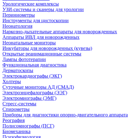
Урологические комплексы
УЗИ-системы и сканеры для урологии
Периниометры
Инструменты для цистоскопии
Неонатология
Наркозно-дыхательные аппараты для новорожденных
Аппараты ИВЛ для новорожденных
Неонатальные мониторы
Инкубаторы для новорожденных (кувезы)
Открытые реанимационные системы
Лампы фототерапии
Функциональная диагностика
Дерматоскопы
Электрокардиографы (ЭКГ)
Холтеры
Суточные мониторы АД (СМАД)
Электроэнцефалографы (ЭЭГ)
Электромиографы (ЭМГ)
Стресс-системы
Спирометры
Приборы для диагностики опорно-двигательного аппарата
Реография
Полисомнографы (ПСГ)
Биомеханика
Психофизиология