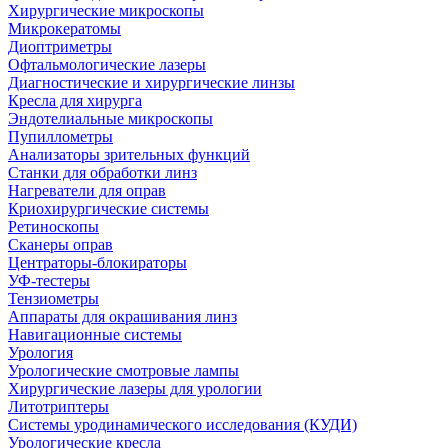
Хирургические микроскопы
Микрокератомы
Диоптриметры
Офтальмологические лазеры
Диагностические и хирургические линзы
Кресла для хирурга
Эндотелиальные микроскопы
Пупиллометры
Анализаторы зрительных функций
Станки для обработки линз
Нагреватели для оправ
Криохирургические системы
Ретиноскопы
Сканеры оправ
Центраторы-блокираторы
УФ-тестеры
Тензиометры
Аппараты для окрашивания линз
Навигационные системы
Урология
Урологические смотровые лампы
Хирургические лазеры для урологии
Литотриптеры
Системы уродинамического исследования (КУДИ)
Урологические кресла