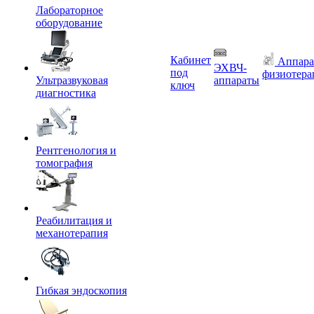
Лабораторное
оборудование
Кабинет
Аппара
ЭХВЧ-
под
физиотера
Ультразвуковая
аппараты
ключ
диагностика
Рентгенология и
томография
Реабилитация и
механотерапия
Гибкая эндоскопия