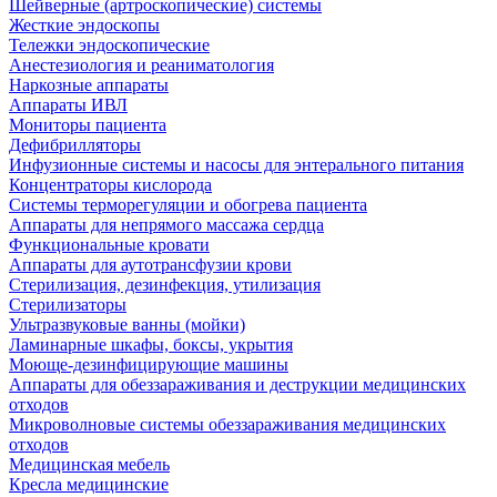
Шейверные (артроскопические) системы
Жесткие эндоскопы
Тележки эндоскопические
Анестезиология и реаниматология
Наркозные аппараты
Аппараты ИВЛ
Мониторы пациента
Дефибрилляторы
Инфузионные системы и насосы для энтерального питания
Концентраторы кислорода
Системы терморегуляции и обогрева пациента
Аппараты для непрямого массажа сердца
Функциональные кровати
Аппараты для аутотрансфузии крови
Стерилизация, дезинфекция, утилизация
Стерилизаторы
Ультразвуковые ванны (мойки)
Ламинарные шкафы, боксы, укрытия
Моюще-дезинфицирующие машины
Аппараты для обеззараживания и деструкции медицинских
отходов
Микроволновые системы обеззараживания медицинских
отходов
Медицинская мебель
Кресла медицинские