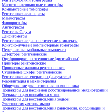
Рентгенология и томография
Магнитно-резонансные томографы
Компьютерные томографы
Рентгеновские аппараты
Маммографы
Флюорографы
Ангиографы
Рентгены С-дуга
Денситометры
Рентгеновские диагностические комплексы
Конусно-лучевые компьютерные томографы
Передвижные мобильные комплексы
Детекторы рентгеновские
Оцифровщики рентгеновские (дигитайзеры)
Принтеры рентгеновские
Проявочные машины рентгеновские
Сушильные шкафы рентгеновские
Рентгеновские генераторы (излучатели)
Реабилитация и механотерапия
Оборудование для вытяжения позвоночника
Тренажеры для пассивной роботизированной механотерапии
Тренажеры для проработки мышц
Тренажеры для восстановления ходьбы
Электростимуляторы мышц
Тренажеры для восстановления равновесия, координации и