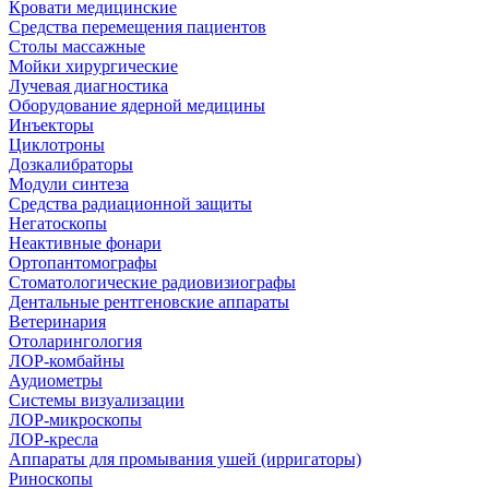
Кровати медицинские
Средства перемещения пациентов
Столы массажные
Мойки хирургические
Лучевая диагностика
Оборудование ядерной медицины
Инъекторы
Циклотроны
Дозкалибраторы
Модули синтеза
Средства радиационной защиты
Негатоскопы
Неактивные фонари
Ортопантомографы
Стоматологические радиовизиографы
Дентальные рентгеновские аппараты
Ветеринария
Отоларингология
ЛОР-комбайны
Аудиометры
Системы визуализации
ЛОР-микроскопы
ЛОР-кресла
Аппараты для промывания ушей (ирригаторы)
Риноскопы