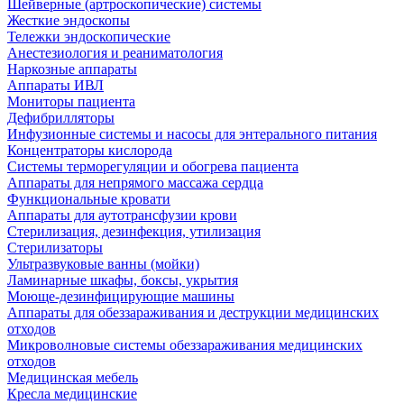
Шейверные (артроскопические) системы
Жесткие эндоскопы
Тележки эндоскопические
Анестезиология и реаниматология
Наркозные аппараты
Аппараты ИВЛ
Мониторы пациента
Дефибрилляторы
Инфузионные системы и насосы для энтерального питания
Концентраторы кислорода
Системы терморегуляции и обогрева пациента
Аппараты для непрямого массажа сердца
Функциональные кровати
Аппараты для аутотрансфузии крови
Стерилизация, дезинфекция, утилизация
Стерилизаторы
Ультразвуковые ванны (мойки)
Ламинарные шкафы, боксы, укрытия
Моюще-дезинфицирующие машины
Аппараты для обеззараживания и деструкции медицинских
отходов
Микроволновые системы обеззараживания медицинских
отходов
Медицинская мебель
Кресла медицинские