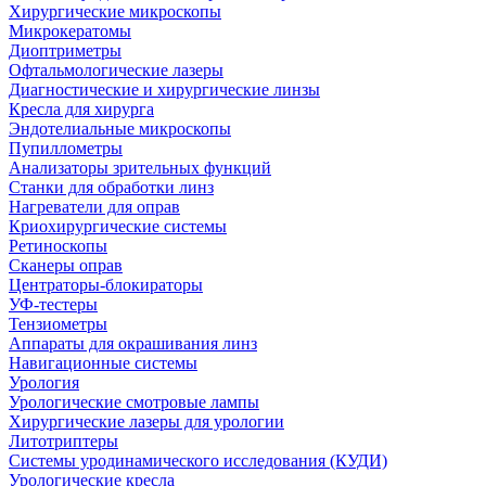
Хирургические микроскопы
Микрокератомы
Диоптриметры
Офтальмологические лазеры
Диагностические и хирургические линзы
Кресла для хирурга
Эндотелиальные микроскопы
Пупиллометры
Анализаторы зрительных функций
Станки для обработки линз
Нагреватели для оправ
Криохирургические системы
Ретиноскопы
Сканеры оправ
Центраторы-блокираторы
УФ-тестеры
Тензиометры
Аппараты для окрашивания линз
Навигационные системы
Урология
Урологические смотровые лампы
Хирургические лазеры для урологии
Литотриптеры
Системы уродинамического исследования (КУДИ)
Урологические кресла