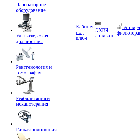
Лабораторное
оборудование
Кабинет
Аппара
ЭХВЧ-
под
физиотера
Ультразвуковая
аппараты
ключ
диагностика
Рентгенология и
томография
Реабилитация и
механотерапия
Гибкая эндоскопия