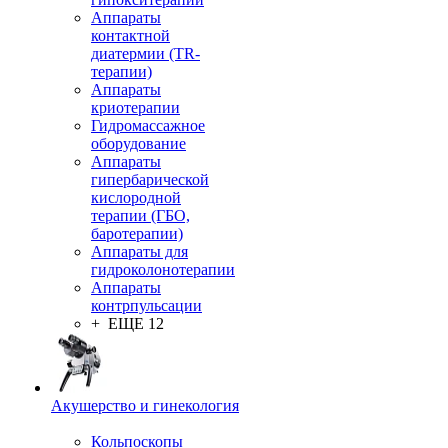
Аппараты
контактной
диатермии (TR-
терапии)
Аппараты
криотерапии
Гидромассажное
оборудование
Аппараты
гипербарической
кислородной
терапии (ГБО,
баротерапии)
Аппараты для
гидроколонотерапии
Аппараты
контрпульсации
+ ЕЩЕ 12
Акушерство и гинекология
Кольпоскопы