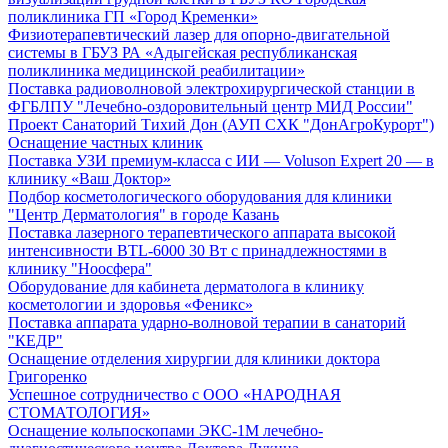
поликлиника ГП «Город Кременки»
Физиотерапевтический лазер для опорно-двигательной
системы в ГБУЗ РА «Адыгейская республиканская
поликлиника медицинской реабилитации»
Поставка радиоволновой электрохирургической станции в
ФГБЛПУ "Лечебно-оздоровительный центр МИД России"
Проект Санаторий Тихий Дон (АУП СХК "ДонАгроКурорт")
Оснащение частных клиник
Поставка УЗИ премиум-класса с ИИ — Voluson Expert 20 — в
клинику «Ваш Доктор»
Подбор косметологического оборудования для клиники
"Центр Дерматология" в городе Казань
Поставка лазерного терапевтического аппарата высокой
интенсивности BTL-6000 30 Вт с принадлежностями в
клинику "Ноосфера"
Оборудование для кабинета дерматолога в клинику
косметологии и здоровья «Феникс»
Поставка аппарата ударно-волновой терапии в санаторий
"КЕДР"
Оснащение отделения хирургии для клиники доктора
Григоренко
Успешное сотрудничество с ООО «НАРОДНАЯ
СТОМАТОЛОГИЯ»
Оснащение кольпоскопами ЭКС-1М лечебно-