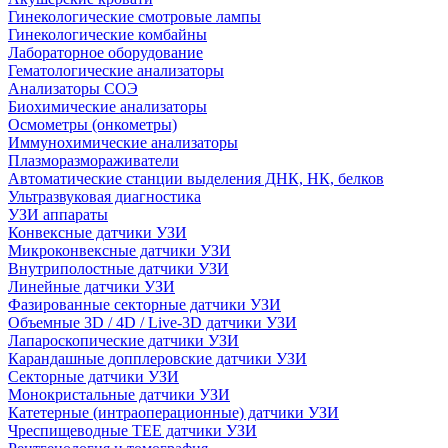
Гинекологические смотровые лампы
Гинекологические комбайны
Лабораторное оборудование
Гематологические анализаторы
Анализаторы СОЭ
Биохимические анализаторы
Осмометры (онкометры)
Иммунохимические анализаторы
Плазморазмораживатели
Автоматические станции выделения ДНК, НК, белков
Ультразвуковая диагностика
УЗИ аппараты
Конвексные датчики УЗИ
Микроконвексные датчики УЗИ
Внутриполостные датчики УЗИ
Линейные датчики УЗИ
Фазированные секторные датчики УЗИ
Объемные 3D / 4D / Live-3D датчики УЗИ
Лапароскопические датчики УЗИ
Карандашные допплеровские датчики УЗИ
Секторные датчики УЗИ
Монокристальные датчики УЗИ
Катетерные (интраоперационные) датчики УЗИ
Чреспищеводные TEE датчики УЗИ