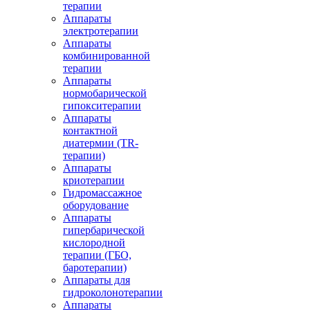
терапии
Аппараты
электротерапии
Аппараты
комбинированной
терапии
Аппараты
нормобарической
гипокситерапии
Аппараты
контактной
диатермии (TR-
терапии)
Аппараты
криотерапии
Гидромассажное
оборудование
Аппараты
гипербарической
кислородной
терапии (ГБО,
баротерапии)
Аппараты для
гидроколонотерапии
Аппараты