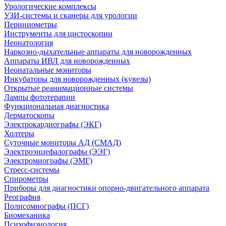
Урологические комплексы
УЗИ-системы и сканеры для урологии
Периниометры
Инструменты для цистоскопии
Неонатология
Наркозно-дыхательные аппараты для новорожденных
Аппараты ИВЛ для новорожденных
Неонатальные мониторы
Инкубаторы для новорожденных (кувезы)
Открытые реанимационные системы
Лампы фототерапии
Функциональная диагностика
Дерматоскопы
Электрокардиографы (ЭКГ)
Холтеры
Суточные мониторы АД (СМАД)
Электроэнцефалографы (ЭЭГ)
Электромиографы (ЭМГ)
Стресс-системы
Спирометры
Приборы для диагностики опорно-двигательного аппарата
Реография
Полисомнографы (ПСГ)
Биомеханика
Психофизиология