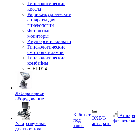
Гинекологические
кресла
Радиохирургические
аппараты для
гинекологии
Фетальные
мониторы
Акушерские кровати
Гинекологические
смотровые лампы
Гинекологические
комбайны
+ ЕЩЕ 4
Лабораторное
оборудование
Кабинет
Аппара
ЭХВЧ-
под
физиотера
Ультразвуковая
аппараты
ключ
диагностика