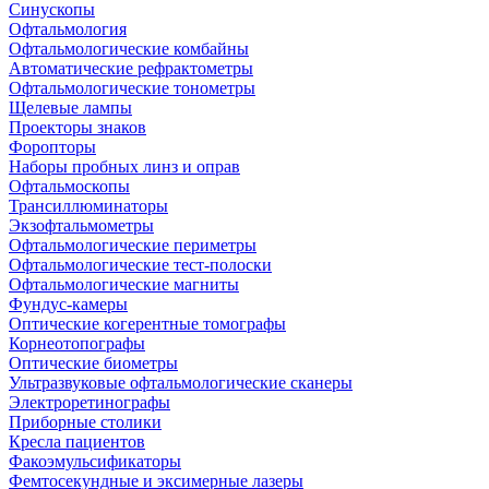
Синускопы
Офтальмология
Офтальмологические комбайны
Автоматические рефрактометры
Офтальмологические тонометры
Щелевые лампы
Проекторы знаков
Форопторы
Наборы пробных линз и оправ
Офтальмоскопы
Трансиллюминаторы
Экзофтальмометры
Офтальмологические периметры
Офтальмологические тест-полоски
Офтальмологические магниты
Фундус-камеры
Оптические когерентные томографы
Корнеотопографы
Оптические биометры
Ультразвуковые офтальмологические сканеры
Электроретинографы
Приборные столики
Кресла пациентов
Факоэмульсификаторы
Фемтосекундные и эксимерные лазеры