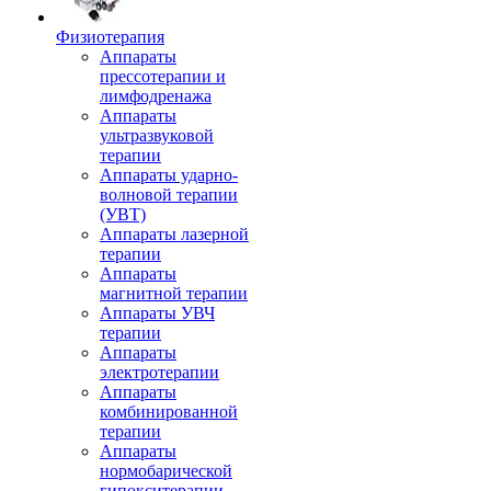
Физиотерапия
Аппараты
прессотерапии и
лимфодренажа
Аппараты
ультразвуковой
терапии
Аппараты ударно-
волновой терапии
(УВТ)
Аппараты лазерной
терапии
Аппараты
магнитной терапии
Аппараты УВЧ
терапии
Аппараты
электротерапии
Аппараты
комбинированной
терапии
Аппараты
нормобарической
гипокситерапии