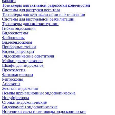
баланса
Тренажеры для активной разработки конечностей
Системы для разгрузки веса тела
Тренажеры для вертикализации и активизации
Системы для виртуальной реабилитации
Тренажеры для кинезиотерапии
Гибкая эндоскопия
Видеосистемы
Фиброскопы
Видеоэндоскопы
Приборные стойки
Видеопроцессоры
Эндоскопические осветители
Мойки для эндоскопов
Шкафы для эндоскопов
Проктология
Фотокоагуляторы
Ректоскопы
Аноскопы
Жесткая эндоскопия
Помпы ирригационные эндоскопические
Инсуффляторы
Стойки эндоскопические
Видеокамеры эндоскопические
Источники света и световоды эндоскопические