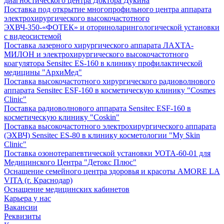
диагностического центра Доктора Дукина
Поставка под открытие многопрофильного центра аппарата
электрохирургического высокочастотного
ЭХВЧ-350-«ФОТЕК» и оториноларингологической установки
с видеосистемой
Поставка лазерного хирургического аппарата ЛАХТА-
МИЛОН и электрохирургического высокочастотного
коагулятора Sensitec ES-160 в клинику профилактической
медицины "АрхиМед"
Поставка высокочастотного хирургического радиоволнового
аппарата Sensitec ESF-160 в косметическую клинику "Cosmes
Clinic"
Поставка радиоволнового аппарата Sensitec ESF-160 в
косметическую клинику "Coskin"
Поставка высокочастотного электрохирургического аппарата
(ЭХВЧ) Sensitec ES-80 в клинику косметологии "My Skin
Clinic"
Поставка озонотерапевтической установки УОТА-60-01 для
Медицинского Центра "Детокс Плюс"
Оснащение семейного центра здоровья и красоты AMORE LA
VITA (г. Краснодар)
Оснащение медицинских кабинетов
Карьера у нас
Вакансии
Реквизиты