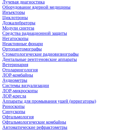
Лучевая диагностика
Оборудование ядерной медицины
Инъекторы
Циклотроны
Дозкалибраторы
Модули синтеза
Средства радиационной защиты
Негатоскопы
Неактивные фонари
Ортопантомографы
Стоматологические радиовизиографы
Дентальные рентгеновские аппараты
Ветеринария
Отоларингология
ЛОР-комбайны
Аудиометры
Системы визуализации
ЛОР-микроскопы
ЛОР-кресла
Аппараты для промывания ушей (ирригаторы)
Риноскопы
Синускопы
Офтальмология
Офтальмологические комбайны
Автоматические рефрактометры