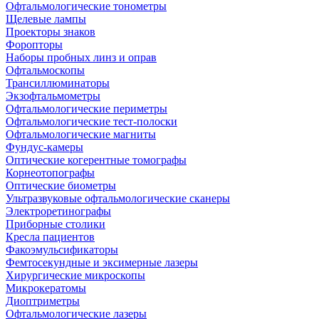
Офтальмологические тонометры
Щелевые лампы
Проекторы знаков
Форопторы
Наборы пробных линз и оправ
Офтальмоскопы
Трансиллюминаторы
Экзофтальмометры
Офтальмологические периметры
Офтальмологические тест-полоски
Офтальмологические магниты
Фундус-камеры
Оптические когерентные томографы
Корнеотопографы
Оптические биометры
Ультразвуковые офтальмологические сканеры
Электроретинографы
Приборные столики
Кресла пациентов
Факоэмульсификаторы
Фемтосекундные и эксимерные лазеры
Хирургические микроскопы
Микрокератомы
Диоптриметры
Офтальмологические лазеры