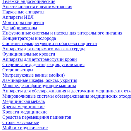
Тележки эндоскопические
Анестезиология и реаниматология
Наркозные аппараты
Аппараты ИВЛ
Мониторы пациента
Дефибрилляторы
Инфузионные системы и насосы для энтерального питания
Концентраторы кислорода
Системы терморегуляции и обогрева пациента
Аппараты для непрямого массажа сердца
Функциональные кровати
Аппараты для аутотрансфузии крови
Стерилизация, дезинфекция, утилизация
Стерилизаторы
Ультразвуковые ванны (мойки)
Ламинарные шкафы, боксы, укрытия
Моюще-дезинфицирующие машины
Аппараты для обеззараживания и деструкции медицинских отх
Микроволновые системы обеззараживания медицинских отход
Медицинская мебель
Кресла медицинские
Кровати медицинские
Средства перемещения пациентов
Столы массажные
Мойки хирургические