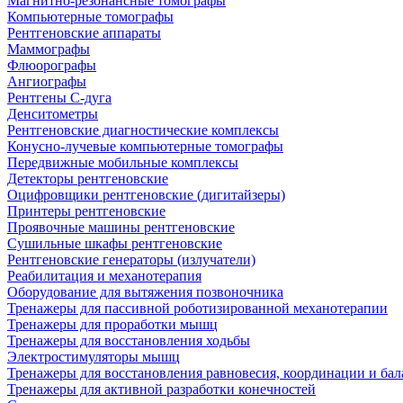
Магнитно-резонансные томографы
Компьютерные томографы
Рентгеновские аппараты
Маммографы
Флюорографы
Ангиографы
Рентгены С-дуга
Денситометры
Рентгеновские диагностические комплексы
Конусно-лучевые компьютерные томографы
Передвижные мобильные комплексы
Детекторы рентгеновские
Оцифровщики рентгеновские (дигитайзеры)
Принтеры рентгеновские
Проявочные машины рентгеновские
Сушильные шкафы рентгеновские
Рентгеновские генераторы (излучатели)
Реабилитация и механотерапия
Оборудование для вытяжения позвоночника
Тренажеры для пассивной роботизированной механотерапии
Тренажеры для проработки мышц
Тренажеры для восстановления ходьбы
Электростимуляторы мышц
Тренажеры для восстановления равновесия, координации и бал
Тренажеры для активной разработки конечностей