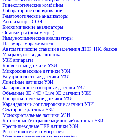
Гинекологические комбайны
Лабораторное оборудование
Гематологические анализаторы
Анализаторы СОЭ
Биохимические анализаторы
Осмометры (онкометры)
Иммунохимические анализаторы
Плазморазмораживатели
Автоматические станции выделения ДНК, НК, белков
Ультразвуковая диагностика
УЗИ аппараты
Конвексные датчики УЗИ
Микроконвексные датчики УЗИ
Внутриполостные датчики УЗИ
Линейные датчики УЗИ
Фазированные секторные датчики УЗИ
Объемные 3D / 4D / Live-3D датчики УЗИ
Лапароскопические датчики УЗИ
Карандашные допплеровские датчики УЗИ
Секторные датчики УЗИ
Монокристальные датчики УЗИ
Катетерные (интраоперационные) датчики УЗИ
Чреспищеводные TEE датчики УЗИ
Рентгенология и томография