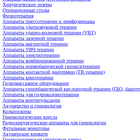
Хирургические лазеры
Операционные столы
Физиотерапия
Аппараты прессотерапии и лимфодренажа
Аппараты ультразвуковой терапии
Аппараты ударно-волновой терапии (УВТ)
Аппараты лазерной терапии
Аппараты магнитной терапии
Аппараты УВЧ терапии
Аппараты электротерапии
Аппараты комбинированной терапии
Аппараты нормобарической гипокситерапии
Аппараты контактной диатермии (TR-терапии)
Аппараты криотерапии
Гидромассажное оборудование
Аппараты гипербарической кислородной терапии (ГБО, бароте
Аппараты для гидроколонотерапии
Аппараты контрпульсации
Акушерство и гинекология
Кольпоскопы
Гинекологические кресла
Радиохирургические аппараты для гинекологии
Фетальные мониторы
Акушерские кровати
Гинекологические смотровые лампы