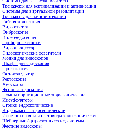
Системы для разгрузки веса тела
Тренажеры для вертикализации и активизации
Системы для виртуальной реабилитации
Тренажеры для кинезиотерапии
Гибкая эндоскопия
Видеосистемы
Фиброскопы
Видеоэндоскопы
Приборные стойки
Видеопроцессоры
Эндоскопические осветители
Мойки для эндоскопов
Шкафы для эндоскопов
Проктология
Фотокоагуляторы
Ректоскопы
Аноскопы
Жесткая эндоскопия
Помпы ирригационные эндоскопические
Инсуффляторы
Стойки эндоскопические
Видеокамеры эндоскопические
Источники света и световоды эндоскопические
Шейверные (артроскопические) системы
Жесткие эндоскопы