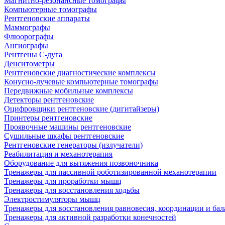
Магнитно-резонансные томографы
Компьютерные томографы
Рентгеновские аппараты
Маммографы
Флюорографы
Ангиографы
Рентгены С-дуга
Денситометры
Рентгеновские диагностические комплексы
Конусно-лучевые компьютерные томографы
Передвижные мобильные комплексы
Детекторы рентгеновские
Оцифровщики рентгеновские (дигитайзеры)
Принтеры рентгеновские
Проявочные машины рентгеновские
Сушильные шкафы рентгеновские
Рентгеновские генераторы (излучатели)
Реабилитация и механотерапия
Оборудование для вытяжения позвоночника
Тренажеры для пассивной роботизированной механотерапии
Тренажеры для проработки мышц
Тренажеры для восстановления ходьбы
Электростимуляторы мышц
Тренажеры для восстановления равновесия, координации и бал
Тренажеры для активной разработки конечностей