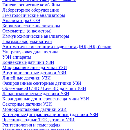
Гинекологические комбайны
Лабораторное оборудование
Гематологические анализаторы
Анализаторы СОЭ
Биохимические анализаторы
Осмометры (онкометры)
Иммунохимические анализаторы
Плазморазмораживатели
Автоматические станции выделения ДНК, НК, белков
Ультразвуковая диагностика
УЗИ аппараты
Конвексные датчики УЗИ
Микроконвексные датчики УЗИ
Внутриполостные датчики УЗИ
Линейные датчики УЗИ
Фазированные секторные датчики УЗИ
Объемные 3D / 4D / Live-3D датчики УЗИ
Лапароскопические датчики УЗИ
Карандашные допплеровские датчики УЗИ
Секторные датчики УЗИ
Монокристальные датчики УЗИ
Катетерные (интраоперационные) датчики УЗИ
Чреспищеводные TEE датчики УЗИ
Рентгенология и томография