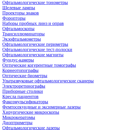
Офтальмологические тонометры
Щелевые лампы
Проекторы знаков
Форопторы
Наборы пробных линз и оправ
Офтальмоскопы
Трансиллюминаторы
Экзофтальмометры
Офтальмологические периметры
Офтальмологические тест-полоски
Офтальмологические магниты
Фундус-камеры
Оптические когерентные томографы
Корнеотопографы
Оптические биометры
Ультразвуковые офтальмологические сканеры
Электроретинографы
Приборные столики
Кресла пациентов
Факоэмульсификаторы
Фемтосекундные и эксимерные лазеры
Хирургические микроскопы
Микрокератомы
Диоптриметры
Офтальмологические лазеры