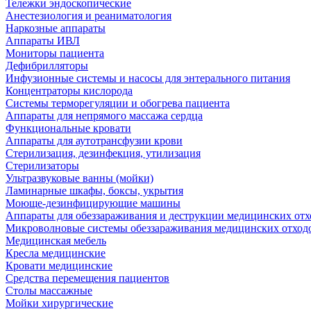
Тележки эндоскопические
Анестезиология и реаниматология
Наркозные аппараты
Аппараты ИВЛ
Мониторы пациента
Дефибрилляторы
Инфузионные системы и насосы для энтерального питания
Концентраторы кислорода
Системы терморегуляции и обогрева пациента
Аппараты для непрямого массажа сердца
Функциональные кровати
Аппараты для аутотрансфузии крови
Стерилизация, дезинфекция, утилизация
Стерилизаторы
Ультразвуковые ванны (мойки)
Ламинарные шкафы, боксы, укрытия
Моюще-дезинфицирующие машины
Аппараты для обеззараживания и деструкции медицинских отх
Микроволновые системы обеззараживания медицинских отход
Медицинская мебель
Кресла медицинские
Кровати медицинские
Средства перемещения пациентов
Столы массажные
Мойки хирургические