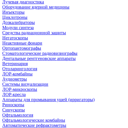
Лучевая диагностика
Оборудование ядерной медицины
Инъекторы
Циклотроны
Дозкалибраторы
Модули синтеза
Средства радиационной защиты
Негатоскопы
Неактивные фонари
Ортопантомографы
Стоматологические радиовизиографы
Дентальные рентгеновские аппараты
Ветеринария
Отоларингология
ЛОР-комбайны
Аудиометры
Системы визуализации
ЛОР-микроскопы
ЛОР-кресла
Аппараты для промывания ушей (ирригаторы)
Риноскопы
Синускопы
Офтальмология
Офтальмологические комбайны
Автоматические рефрактометры