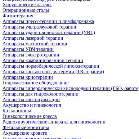
Хирургические лазеры
Операционные столы
Физиотерапия
Аппараты прессотерапии и лимфодренажа
Аппараты ультразвуковой терапии
Аппараты ударно-волновой терапии (УВТ)
Аппараты лазерной терапии
Аппараты магнитной терапии
Аппараты УВЧ терапии
Аппараты электротерапии
Аппараты комбинированной терапии
Аппараты нормобарической гипокситерапии
Аппараты контактной диатермии (TR-терапии)
Аппараты криотерапии
Гидромассажное оборудование
Аппараты гипербарической кислородной терапии (ГБО, бароте
Аппараты для гидроколонотерапии
Аппараты контрпульсации
Акушерство и гинекология
Кольпоскопы
Гинекологические кресла
Радиохирургические аппараты для гинекологии
Фетальные мониторы
Акушерские кровати
Гинекологические смотровые лампы