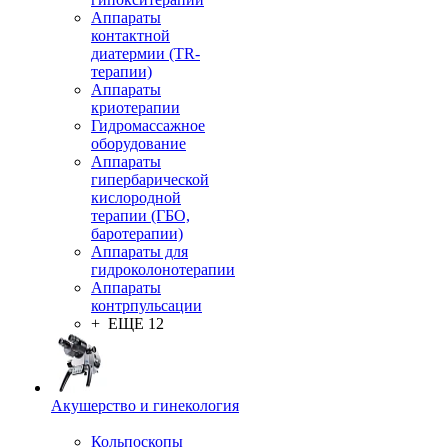
Аппараты
контактной
диатермии (TR-
терапии)
Аппараты
криотерапии
Гидромассажное
оборудование
Аппараты
гипербарической
кислородной
терапии (ГБО,
баротерапии)
Аппараты для
гидроколонотерапии
Аппараты
контрпульсации
+ ЕЩЕ 12
Акушерство и гинекология
Кольпоскопы