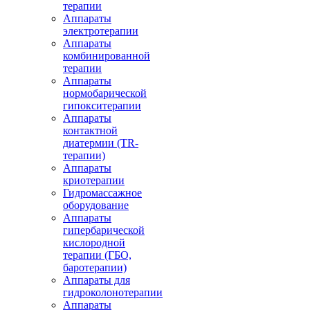
терапии
Аппараты
электротерапии
Аппараты
комбинированной
терапии
Аппараты
нормобарической
гипокситерапии
Аппараты
контактной
диатермии (TR-
терапии)
Аппараты
криотерапии
Гидромассажное
оборудование
Аппараты
гипербарической
кислородной
терапии (ГБО,
баротерапии)
Аппараты для
гидроколонотерапии
Аппараты