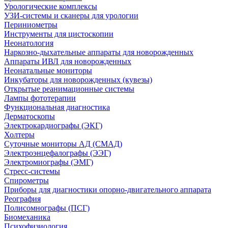
Урологические комплексы
УЗИ-системы и сканеры для урологии
Периниометры
Инструменты для цистоскопии
Неонатология
Наркозно-дыхательные аппараты для новорожденных
Аппараты ИВЛ для новорожденных
Неонатальные мониторы
Инкубаторы для новорожденных (кувезы)
Открытые реанимационные системы
Лампы фототерапии
Функциональная диагностика
Дерматоскопы
Электрокардиографы (ЭКГ)
Холтеры
Суточные мониторы АД (СМАД)
Электроэнцефалографы (ЭЭГ)
Электромиографы (ЭМГ)
Стресс-системы
Спирометры
Приборы для диагностики опорно-двигательного аппарата
Реография
Полисомнографы (ПСГ)
Биомеханика
Психофизиология