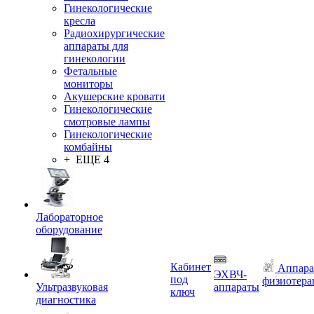
Гинекологические
кресла
Радиохирургические
аппараты для
гинекологии
Фетальные
мониторы
Акушерские кровати
Гинекологические
смотровые лампы
Гинекологические
комбайны
+ ЕЩЕ 4
Лабораторное
оборудование
Кабинет
Аппара
ЭХВЧ-
под
физиотера
Ультразвуковая
аппараты
ключ
диагностика