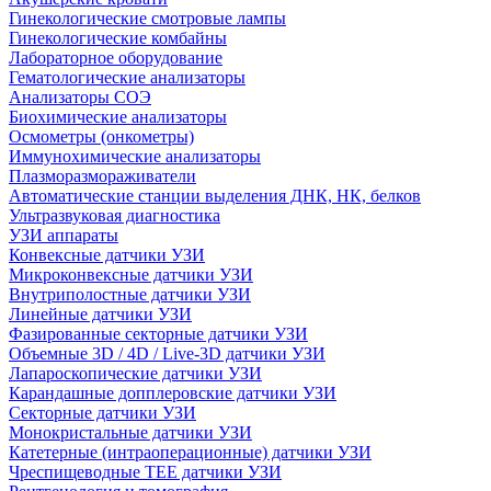
Гинекологические смотровые лампы
Гинекологические комбайны
Лабораторное оборудование
Гематологические анализаторы
Анализаторы СОЭ
Биохимические анализаторы
Осмометры (онкометры)
Иммунохимические анализаторы
Плазморазмораживатели
Автоматические станции выделения ДНК, НК, белков
Ультразвуковая диагностика
УЗИ аппараты
Конвексные датчики УЗИ
Микроконвексные датчики УЗИ
Внутриполостные датчики УЗИ
Линейные датчики УЗИ
Фазированные секторные датчики УЗИ
Объемные 3D / 4D / Live-3D датчики УЗИ
Лапароскопические датчики УЗИ
Карандашные допплеровские датчики УЗИ
Секторные датчики УЗИ
Монокристальные датчики УЗИ
Катетерные (интраоперационные) датчики УЗИ
Чреспищеводные TEE датчики УЗИ