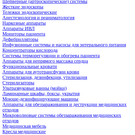
Шейверные (артроскопические) системы
Жесткие эндоскопы
Тележки эндоскопические
Анестезиология и реаниматология
Наркозные аппараты
Аппараты ИВЛ
Мониторы пациента
Дефибрилляторы
Инфузионные системы и насосы для энтерального питания
Концентраторы кислорода
Системы терморегуляции и обогрева пациента
Аппараты для непрямого массажа сердца
Функциональные кровати
Аппараты для аутотрансфузии крови
Стерилизация, дезинфекция, утилизация
Стерилизаторы
Ультразвуковые ванны (мойки)
Ламинарные шкафы, боксы, укрытия
Моюще-дезинфицирующие машины
Аппараты для обеззараживания и деструкции медицинских
отходов
Микроволновые системы обеззараживания медицинских
отходов
Медицинская мебель
Кресла медицинские