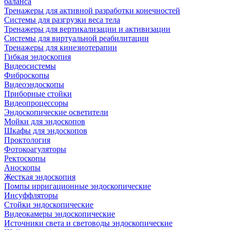
баланса
Тренажеры для активной разработки конечностей
Системы для разгрузки веса тела
Тренажеры для вертикализации и активизации
Системы для виртуальной реабилитации
Тренажеры для кинезиотерапии
Гибкая эндоскопия
Видеосистемы
Фиброскопы
Видеоэндоскопы
Приборные стойки
Видеопроцессоры
Эндоскопические осветители
Мойки для эндоскопов
Шкафы для эндоскопов
Проктология
Фотокоагуляторы
Ректоскопы
Аноскопы
Жесткая эндоскопия
Помпы ирригационные эндоскопические
Инсуффляторы
Стойки эндоскопические
Видеокамеры эндоскопические
Источники света и световоды эндоскопические