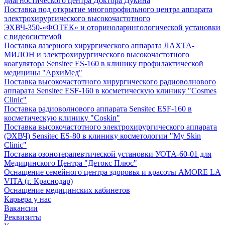
диагностического центра Доктора Дукина
Поставка под открытие многопрофильного центра аппарата
электрохирургического высокочастотного
ЭХВЧ-350-«ФОТЕК» и оториноларингологической установки
с видеосистемой
Поставка лазерного хирургического аппарата ЛАХТА-
МИЛОН и электрохирургического высокочастотного
коагулятора Sensitec ES-160 в клинику профилактической
медицины "АрхиМед"
Поставка высокочастотного хирургического радиоволнового
аппарата Sensitec ESF-160 в косметическую клинику "Cosmes
Clinic"
Поставка радиоволнового аппарата Sensitec ESF-160 в
косметическую клинику "Coskin"
Поставка высокочастотного электрохирургического аппарата
(ЭХВЧ) Sensitec ES-80 в клинику косметологии "My Skin
Clinic"
Поставка озонотерапевтической установки УОТА-60-01 для
Медицинского Центра "Детокс Плюс"
Оснащение семейного центра здоровья и красоты AMORE LA
VITA (г. Краснодар)
Оснащение медицинских кабинетов
Карьера у нас
Вакансии
Реквизиты