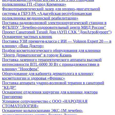
поликлиника ГП «Город Кременки»
Физиотерапевтический лазер для опорно-двигательной
системы в ГБУЗ РА «Адыгейская республиканская
поликлиника медицинской реабилитации»
Поставка радиоволновой электрохирургической станции в
ФГБЛПУ "Лечебно-оздоровительный центр МИД России"
Проект Санаторий Тихий Дон (АУП СХК "ДонАгроКурорт")
Оснащение частных клиник
Поставка УЗИ премиум-класса с ИИ — Voluson Expert 20 — в
клинику «Ваш Доктор»
Подбор косметологического оборудования для клиники
"Центр Дерматология" в городе Казань
Поставка лазерного терапевтического аппарата высокой
интенсивности BTL-6000 30 Вт с принадлежностями в
клинику "Ноосфера"
Оборудование для кабинета дерматолога в клинику
косметологии и здоровья «Феникс»
Поставка аппарата ударно-волновой терапии в санаторий
"КЕДР"
Оснащение отделения хирургии для клиники доктора
Григоренко
Успешное сотрудничество с ООО «НАРОДНАЯ
СТОМАТОЛОГИЯ»
Оснащение кольпоскопами ЭКС-1М лечебно-