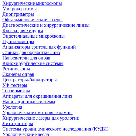
Хирургические микроскопы
Микрокератомы
Диоптриметры
Офтальмологические лазеры
Диагностические и хирургические линзы
Кресла для хирурга
Эндотелиальные микроскопы
Пупиллометры
Анализаторы зрительных функций
Станки для обработки линз
Нагреватели для оправ
Криохирургические системы
Ретиноскопы
Сканеры оправ
Центраторы-блокираторы
УФ-тестеры
Тензиометры
Аппараты для окрашивания линз
Навигационные системы
Урология
Урологические смотровые лампы
Хирургические лазеры для урологии
Литотриптеры
Системы уродинамического исследования (КУДИ)
Урологические кресла