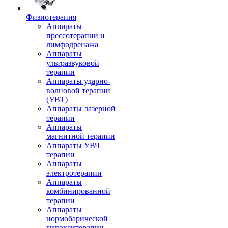
Физиотерапия
Аппараты
прессотерапии и
лимфодренажа
Аппараты
ультразвуковой
терапии
Аппараты ударно-
волновой терапии
(УВТ)
Аппараты лазерной
терапии
Аппараты
магнитной терапии
Аппараты УВЧ
терапии
Аппараты
электротерапии
Аппараты
комбинированной
терапии
Аппараты
нормобарической
гипокситерапии