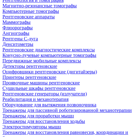
Рентгенология и томография
Магнитно-резонансные томографы
Компьютерные томографы
Рентгеновские аппараты
Маммографы
Флюорографы
Ангиографы
Рентгены С-дуга
Денситометры
Рентгеновские диагностические комплексы
Конусно-лучевые компьютерные томографы
Передвижные мобильные комплексы
Детекторы рентгеновские
Оцифровщики рентгеновские (дигитайзеры)
Принтеры рентгеновские
Проявочные машины рентгеновские
Сушильные шкафы рентгеновские
Рентгеновские генераторы (излучатели)
Реабилитация и механотерапия
Оборудование для вытяжения позвоночника
Тренажеры для пассивной роботизированной механотерапии
Тренажеры для проработки мышц
Тренажеры для восстановления ходьбы
Электростимуляторы мышц
Тренажеры для восстановления равновесия, координации и