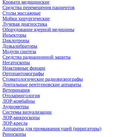
Кровати медицинские
Средства перемещения пациентов
Столы массажные
Мойки хирургические
Лучевая диагностика
Оборудование ядерной медицины
Инъекторы
Циклотроны
Дозкалибраторы
Модули синтеза
Средства радиационной защиты
Негатоскопы
Неактивные фонари
Ортопантомографы
Стоматологические радиовизиографы
Дентальные рентгеновские аппараты
Ветеринария
Отоларингология
ЛОР-комбайны
Аудиометры
Системы визуализации
ЛОР-микроскопы
ЛОР-кресла
Аппараты для промывания ушей (ирригаторы)
Риноскопы