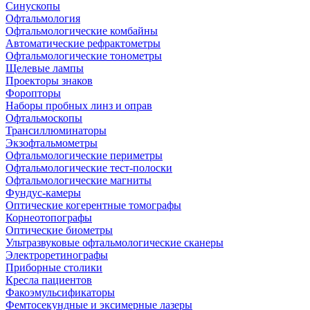
Синускопы
Офтальмология
Офтальмологические комбайны
Автоматические рефрактометры
Офтальмологические тонометры
Щелевые лампы
Проекторы знаков
Форопторы
Наборы пробных линз и оправ
Офтальмоскопы
Трансиллюминаторы
Экзофтальмометры
Офтальмологические периметры
Офтальмологические тест-полоски
Офтальмологические магниты
Фундус-камеры
Оптические когерентные томографы
Корнеотопографы
Оптические биометры
Ультразвуковые офтальмологические сканеры
Электроретинографы
Приборные столики
Кресла пациентов
Факоэмульсификаторы
Фемтосекундные и эксимерные лазеры