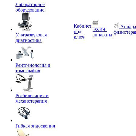
Лабораторное
оборудование
Кабинет
Аппара
ЭХВЧ-
под
физиотера
Ультразвуковая
аппараты
ключ
диагностика
Рентгенология и
томография
Реабилитация и
механотерапия
Гибкая эндоскопия