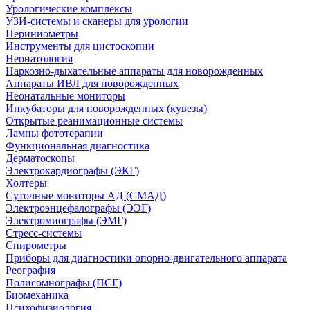
Урологические комплексы
УЗИ-системы и сканеры для урологии
Периниометры
Инструменты для цистоскопии
Неонатология
Наркозно-дыхательные аппараты для новорожденных
Аппараты ИВЛ для новорожденных
Неонатальные мониторы
Инкубаторы для новорожденных (кувезы)
Открытые реанимационные системы
Лампы фототерапии
Функциональная диагностика
Дерматоскопы
Электрокардиографы (ЭКГ)
Холтеры
Суточные мониторы АД (СМАД)
Электроэнцефалографы (ЭЭГ)
Электромиографы (ЭМГ)
Стресс-системы
Спирометры
Приборы для диагностики опорно-двигательного аппарата
Реография
Полисомнографы (ПСГ)
Биомеханика
Психофизиология