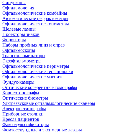
Синускопы
Офтальмология
Офтальмологические комбайны
Автоматические рефрактометры
Офтальмологические тонометры
Щелевые лампы
Проекторы знаков
Форопторы
Наборы пробных линз и оправ
Офтальмоскопы
Трансиллюминаторы
Экзофтальмометры
Офтальмологические периметры
Офтальмологические тест-полоски
Офтальмологические магниты
Фундус-камеры
Оптические когерентные томографы
Корнеотопографы
Оптические биометры
Ультразвуковые офтальмологические сканеры
Электроретинографы
Приборные столики
Кресла пациентов
Факоэмульсификаторы
Фемтосекундные и эксимерные лазеры