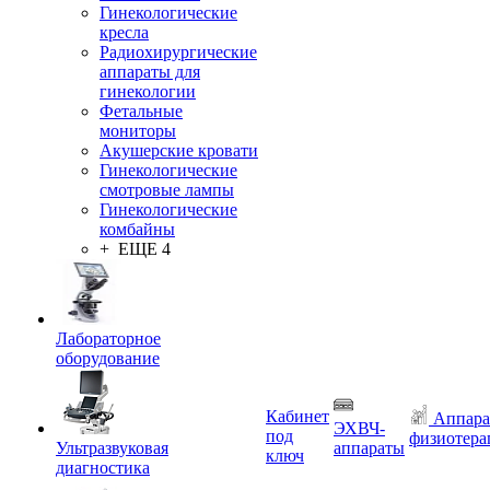
Гинекологические
кресла
Радиохирургические
аппараты для
гинекологии
Фетальные
мониторы
Акушерские кровати
Гинекологические
смотровые лампы
Гинекологические
комбайны
+ ЕЩЕ 4
Лабораторное
оборудование
Кабинет
Аппара
ЭХВЧ-
под
физиотера
Ультразвуковая
аппараты
ключ
диагностика