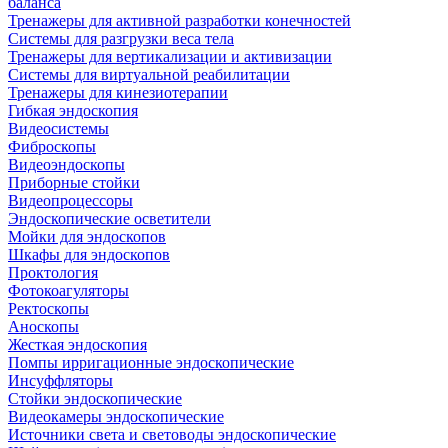
баланса
Тренажеры для активной разработки конечностей
Системы для разгрузки веса тела
Тренажеры для вертикализации и активизации
Системы для виртуальной реабилитации
Тренажеры для кинезиотерапии
Гибкая эндоскопия
Видеосистемы
Фиброскопы
Видеоэндоскопы
Приборные стойки
Видеопроцессоры
Эндоскопические осветители
Мойки для эндоскопов
Шкафы для эндоскопов
Проктология
Фотокоагуляторы
Ректоскопы
Аноскопы
Жесткая эндоскопия
Помпы ирригационные эндоскопические
Инсуффляторы
Стойки эндоскопические
Видеокамеры эндоскопические
Источники света и световоды эндоскопические