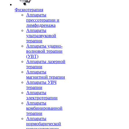
Физиотерапия
Аппараты
прессотерапии и
лимфодренажа
Аппараты
ультразвуковой
терапии
Аппараты ударно-
волновой терапии
(УВТ)
Аппараты лазерной
терапии
Аппараты
магнитной терапии
Аппараты УВЧ
терапии
Аппараты
электротерапии
Аппараты
комбинированной
терапии
Аппараты
нормобарической
гипокситерапии