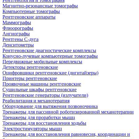
Рентгенология и томография
Магнитно-резонансные томографы
Компьютерные томографы
Рентгеновские аппараты
Маммографы
Флюорографы
Ангиографы
Рентгены С-дуга
Денситометры
Рентгеновские диагностические комплексы
Конусно-лучевые компьютерные томографы
Передвижные мобильные комплексы
Детекторы рентгеновские
Оцифровщики рентгеновские (дигитайзеры)
Принтеры рентгеновские
Проявочные машины рентгеновские
Сушильные шкафы рентгеновские
Рентгеновские генераторы (излучатели)
Реабилитация и механотерапия
Оборудование для вытяжения позвоночника
Тренажеры для пассивной роботизированной механотерапии
Тренажеры для проработки мышц
Тренажеры для восстановления ходьбы
Электростимуляторы мышц
Тренажеры для восстановления равновесия, координации и