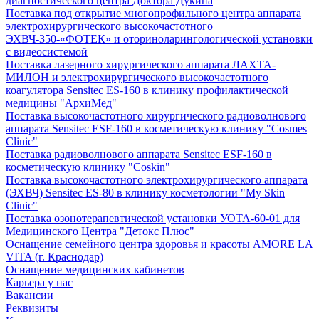
диагностического центра Доктора Дукина
Поставка под открытие многопрофильного центра аппарата
электрохирургического высокочастотного
ЭХВЧ-350-«ФОТЕК» и оториноларингологической установки
с видеосистемой
Поставка лазерного хирургического аппарата ЛАХТА-
МИЛОН и электрохирургического высокочастотного
коагулятора Sensitec ES-160 в клинику профилактической
медицины "АрхиМед"
Поставка высокочастотного хирургического радиоволнового
аппарата Sensitec ESF-160 в косметическую клинику "Cosmes
Clinic"
Поставка радиоволнового аппарата Sensitec ESF-160 в
косметическую клинику "Coskin"
Поставка высокочастотного электрохирургического аппарата
(ЭХВЧ) Sensitec ES-80 в клинику косметологии "My Skin
Clinic"
Поставка озонотерапевтической установки УОТА-60-01 для
Медицинского Центра "Детокс Плюс"
Оснащение семейного центра здоровья и красоты AMORE LA
VITA (г. Краснодар)
Оснащение медицинских кабинетов
Карьера у нас
Вакансии
Реквизиты