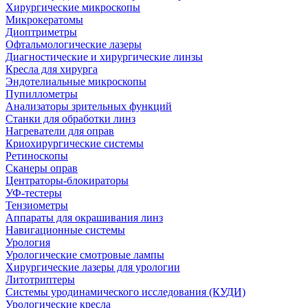
Хирургические микроскопы
Микрокератомы
Диоптриметры
Офтальмологические лазеры
Диагностические и хирургические линзы
Кресла для хирурга
Эндотелиальные микроскопы
Пупиллометры
Анализаторы зрительных функций
Станки для обработки линз
Нагреватели для оправ
Криохирургические системы
Ретиноскопы
Сканеры оправ
Центраторы-блокираторы
УФ-тестеры
Тензиометры
Аппараты для окрашивания линз
Навигационные системы
Урология
Урологические смотровые лампы
Хирургические лазеры для урологии
Литотриптеры
Системы уродинамического исследования (КУДИ)
Урологические кресла