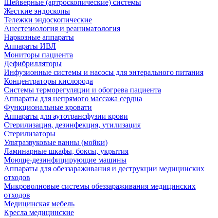
Шейверные (артроскопические) системы
Жесткие эндоскопы
Тележки эндоскопические
Анестезиология и реаниматология
Наркозные аппараты
Аппараты ИВЛ
Мониторы пациента
Дефибрилляторы
Инфузионные системы и насосы для энтерального питания
Концентраторы кислорода
Системы терморегуляции и обогрева пациента
Аппараты для непрямого массажа сердца
Функциональные кровати
Аппараты для аутотрансфузии крови
Стерилизация, дезинфекция, утилизация
Стерилизаторы
Ультразвуковые ванны (мойки)
Ламинарные шкафы, боксы, укрытия
Моюще-дезинфицирующие машины
Аппараты для обеззараживания и деструкции медицинских
отходов
Микроволновые системы обеззараживания медицинских
отходов
Медицинская мебель
Кресла медицинские