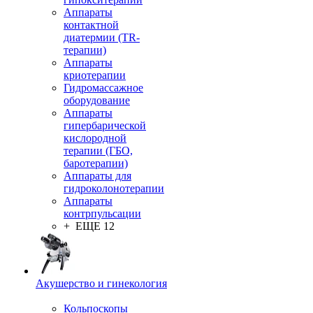
Аппараты
контактной
диатермии (TR-
терапии)
Аппараты
криотерапии
Гидромассажное
оборудование
Аппараты
гипербарической
кислородной
терапии (ГБО,
баротерапии)
Аппараты для
гидроколонотерапии
Аппараты
контрпульсации
+ ЕЩЕ 12
Акушерство и гинекология
Кольпоскопы