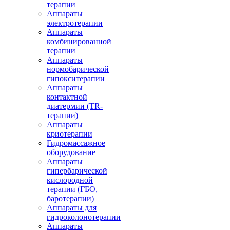
терапии
Аппараты
электротерапии
Аппараты
комбинированной
терапии
Аппараты
нормобарической
гипокситерапии
Аппараты
контактной
диатермии (TR-
терапии)
Аппараты
криотерапии
Гидромассажное
оборудование
Аппараты
гипербарической
кислородной
терапии (ГБО,
баротерапии)
Аппараты для
гидроколонотерапии
Аппараты