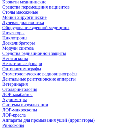
Кровати медицинские
Средства перемещения пациентов
Столы массажные
Мойки хирургические
Лучевая диагностика
Оборудование ядерной медицины
Инъекторы
Циклотроны
Дозкалибраторы
Модули синтеза
Средства радиационной защиты
Негатоскопы
Неактивные фонари
Ортопантомографы
Стоматологические радиовизиографы
Дентальные рентгеновские аппараты
Ветеринария
Отоларингология
ЛОР-комбайны
Аудиометры
Системы визуализации
ЛОР-микроскопы
ЛОР-кресла
Аппараты для промывания ушей (ирригаторы)
Риноскопы