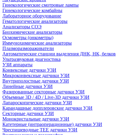
Гинекологические смотровые лампы
Гинекологические комбайны
Лабораторное оборудование
Гематологические анализаторы
Анализаторы СОЭ
Биохимические анализаторы
Осмометры (онкометры)
Иммунохимические анализаторы
Плазморазмораживатели
Автоматические станции выделения ДНК, НК, белков
Ультразвуковая диагностика
УЗИ аппараты
Конвексные датчики УЗИ
Микроконвексные датчики УЗИ
Внутриполостные датчики УЗИ
Линейные датчики УЗИ
Фазированные секторные датчики УЗИ
Объемные 3D / 4D / Live-3D датчики УЗИ
Лапароскопические датчики УЗИ
Карандашные допплеровские датчики УЗИ
Секторные датчики УЗИ
Монокристальные датчики УЗИ
Катетерные (интраоперационные) датчики УЗИ
Чреспищеводные TEE датчики УЗИ