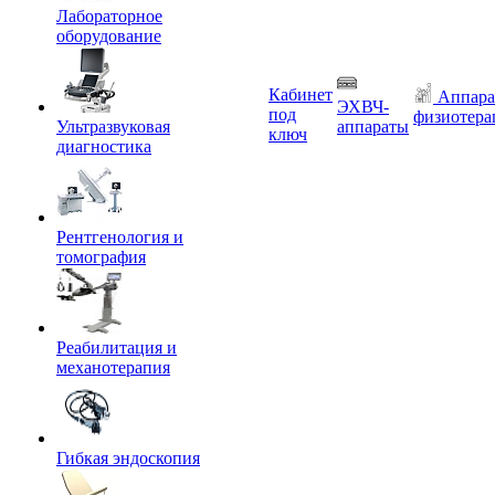
Лабораторное
оборудование
Кабинет
Аппара
ЭХВЧ-
под
физиотера
Ультразвуковая
аппараты
ключ
диагностика
Рентгенология и
томография
Реабилитация и
механотерапия
Гибкая эндоскопия