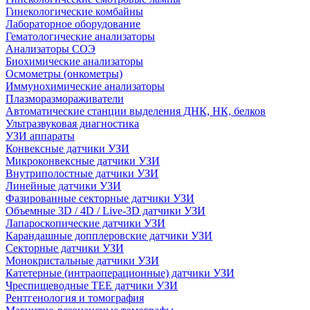
Гинекологические комбайны
Лабораторное оборудование
Гематологические анализаторы
Анализаторы СОЭ
Биохимические анализаторы
Осмометры (онкометры)
Иммунохимические анализаторы
Плазморазмораживатели
Автоматические станции выделения ДНК, НК, белков
Ультразвуковая диагностика
УЗИ аппараты
Конвексные датчики УЗИ
Микроконвексные датчики УЗИ
Внутриполостные датчики УЗИ
Линейные датчики УЗИ
Фазированные секторные датчики УЗИ
Объемные 3D / 4D / Live-3D датчики УЗИ
Лапароскопические датчики УЗИ
Карандашные допплеровские датчики УЗИ
Секторные датчики УЗИ
Монокристальные датчики УЗИ
Катетерные (интраоперационные) датчики УЗИ
Чреспищеводные TEE датчики УЗИ
Рентгенология и томография