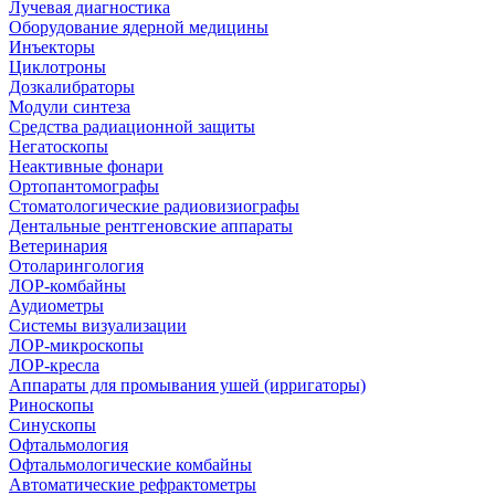
Лучевая диагностика
Оборудование ядерной медицины
Инъекторы
Циклотроны
Дозкалибраторы
Модули синтеза
Средства радиационной защиты
Негатоскопы
Неактивные фонари
Ортопантомографы
Стоматологические радиовизиографы
Дентальные рентгеновские аппараты
Ветеринария
Отоларингология
ЛОР-комбайны
Аудиометры
Системы визуализации
ЛОР-микроскопы
ЛОР-кресла
Аппараты для промывания ушей (ирригаторы)
Риноскопы
Синускопы
Офтальмология
Офтальмологические комбайны
Автоматические рефрактометры