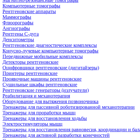
Магнитно-резонансные томографы
Компьютерные томографы
Рентгеновские аппараты
Маммографы
Флюорографы
Ангиографы
Рентгены С-дуга
Денситометры
Рентгеновские диагностические комплексы
Конусно-лучевые компьютерные томографы
Передвижные мобильные комплексы
Детекторы рентгеновские
Оцифровщики рентгеновские (дигитайзеры)
Принтеры рентгеновские
Проявочные машины рентгеновские
Сушильные шкафы рентгеновские
Рентгеновские генераторы (излучатели)
Реабилитация и механотерапия
Оборудование для вытяжения позвоночника
Тренажеры для пассивной роботизированной механотерапии
Тренажеры для проработки мышц
Тренажеры для восстановления ходьбы
Электростимуляторы мышц
Тренажеры для восстановления равновесия, координации и бал
Тренажеры для активной разработки конечностей