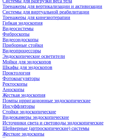
Системы для разгрузки веса тела
Тренажеры для вертикализации и активизации
Системы для виртуальной реабилитации
Тренажеры для кинезиотерапии
Гибкая эндоскопия
Видеосистемы
Фиброскопы
Видеоэндоскопы
Приборные стойки
Видеопроцессоры
Эндоскопические осветители
Мойки для эндоскопов
Шкафы для эндоскопов
Проктология
Фотокоагуляторы
Ректоскопы
Аноскопы
Жесткая эндоскопия
Помпы ирригационные эндоскопические
Инсуффляторы
Стойки эндоскопические
Видеокамеры эндоскопические
Источники света и световоды эндоскопические
Шейверные (артроскопические) системы
Жесткие эндоскопы