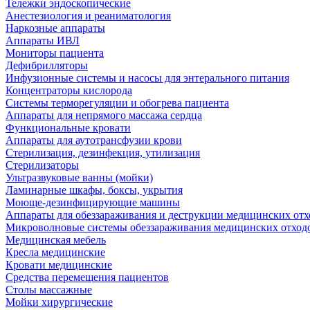
Тележки эндоскопические
Анестезиология и реаниматология
Наркозные аппараты
Аппараты ИВЛ
Мониторы пациента
Дефибрилляторы
Инфузионные системы и насосы для энтерального питания
Концентраторы кислорода
Системы терморегуляции и обогрева пациента
Аппараты для непрямого массажа сердца
Функциональные кровати
Аппараты для аутотрансфузии крови
Стерилизация, дезинфекция, утилизация
Стерилизаторы
Ультразвуковые ванны (мойки)
Ламинарные шкафы, боксы, укрытия
Моюще-дезинфицирующие машины
Аппараты для обеззараживания и деструкции медицинских отх
Микроволновые системы обеззараживания медицинских отход
Медицинская мебель
Кресла медицинские
Кровати медицинские
Средства перемещения пациентов
Столы массажные
Мойки хирургические