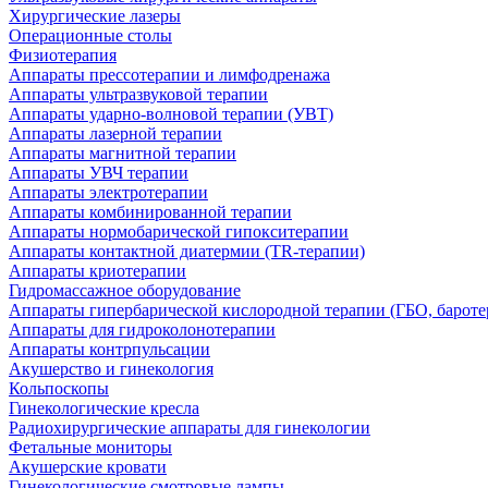
Хирургические лазеры
Операционные столы
Физиотерапия
Аппараты прессотерапии и лимфодренажа
Аппараты ультразвуковой терапии
Аппараты ударно-волновой терапии (УВТ)
Аппараты лазерной терапии
Аппараты магнитной терапии
Аппараты УВЧ терапии
Аппараты электротерапии
Аппараты комбинированной терапии
Аппараты нормобарической гипокситерапии
Аппараты контактной диатермии (TR-терапии)
Аппараты криотерапии
Гидромассажное оборудование
Аппараты гипербарической кислородной терапии (ГБО, бароте
Аппараты для гидроколонотерапии
Аппараты контрпульсации
Акушерство и гинекология
Кольпоскопы
Гинекологические кресла
Радиохирургические аппараты для гинекологии
Фетальные мониторы
Акушерские кровати
Гинекологические смотровые лампы