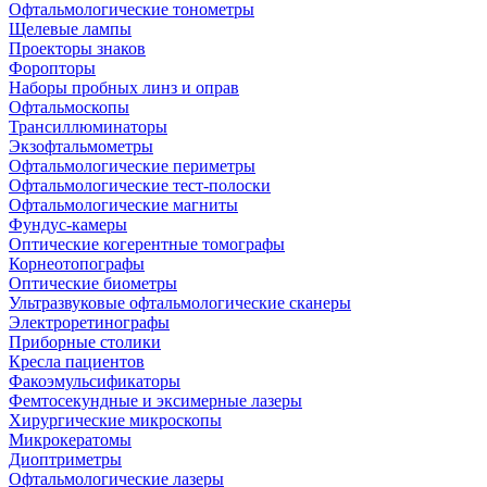
Офтальмологические тонометры
Щелевые лампы
Проекторы знаков
Форопторы
Наборы пробных линз и оправ
Офтальмоскопы
Трансиллюминаторы
Экзофтальмометры
Офтальмологические периметры
Офтальмологические тест-полоски
Офтальмологические магниты
Фундус-камеры
Оптические когерентные томографы
Корнеотопографы
Оптические биометры
Ультразвуковые офтальмологические сканеры
Электроретинографы
Приборные столики
Кресла пациентов
Факоэмульсификаторы
Фемтосекундные и эксимерные лазеры
Хирургические микроскопы
Микрокератомы
Диоптриметры
Офтальмологические лазеры