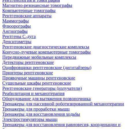
Рентгенология и томография
Магнитно-резонансные томографы
Компьютерные томографы
Рентгеновские аппараты
Маммографы
Флюорографы
Ангиографы
Рентгены С-дуга
Денситометры
Рентгеновские диагностические комплексы
Конусно-лучевые компьютерные томографы
Передвижные мобильные комплексы
Детекторы рентгеновские
Оцифровщики рентгеновские (дигитайзеры)
Принтеры рентгеновские
Проявочные машины рентгеновские
Сушильные шкафы рентгеновские
Рентгеновские генераторы (излучатели)
Реабилитация и механотерапия
Оборудование для вытяжения позвоночника
Тренажеры для пассивной роботизированной механотерапии
Тренажеры для проработки мышц
Тренажеры для восстановления ходьбы
Электростимуляторы мышц
Тренажеры для восстановления равновесия, координации и