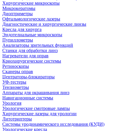
Хирургические микроскопы
Микрокератомы
Диоптриметры
Офтальмологические лазеры
Диагностические и хирургические линзы
Кресла для хирурга
Эндотелиальные микроскопы
Пупиллометры
Анализаторы зрительных функций
Станки для обработки линз
Нагреватели для оправ
Криохирургические системы
Ретиноскопы
Сканеры оправ
Центраторы-блокираторы
УФ-тестеры
Тензиометры
Аппараты для окрашивания линз
Навигационные системы
Урология
Урологические смотровые лампы
Хирургические лазеры для урологии
Литотриптеры
Системы уродинамического исследования (КУДИ)
Урологические кресла