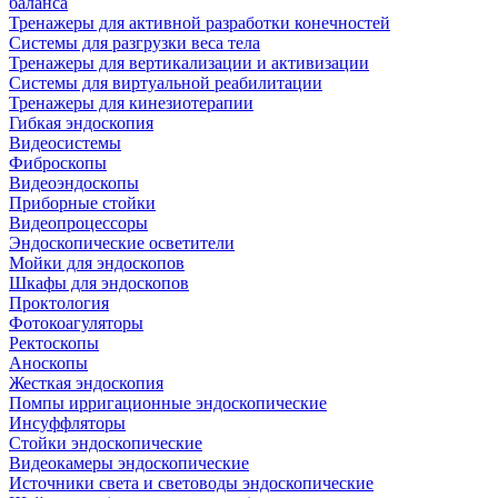
баланса
Тренажеры для активной разработки конечностей
Системы для разгрузки веса тела
Тренажеры для вертикализации и активизации
Системы для виртуальной реабилитации
Тренажеры для кинезиотерапии
Гибкая эндоскопия
Видеосистемы
Фиброскопы
Видеоэндоскопы
Приборные стойки
Видеопроцессоры
Эндоскопические осветители
Мойки для эндоскопов
Шкафы для эндоскопов
Проктология
Фотокоагуляторы
Ректоскопы
Аноскопы
Жесткая эндоскопия
Помпы ирригационные эндоскопические
Инсуффляторы
Стойки эндоскопические
Видеокамеры эндоскопические
Источники света и световоды эндоскопические