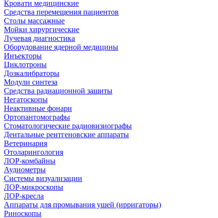
Кровати медицинские
Средства перемещения пациентов
Столы массажные
Мойки хирургические
Лучевая диагностика
Оборудование ядерной медицины
Инъекторы
Циклотроны
Дозкалибраторы
Модули синтеза
Средства радиационной защиты
Негатоскопы
Неактивные фонари
Ортопантомографы
Стоматологические радиовизиографы
Дентальные рентгеновские аппараты
Ветеринария
Отоларингология
ЛОР-комбайны
Аудиометры
Системы визуализации
ЛОР-микроскопы
ЛОР-кресла
Аппараты для промывания ушей (ирригаторы)
Риноскопы