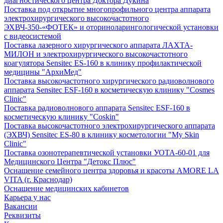
диагностического центра Доктора Дукина
Поставка под открытие многопрофильного центра аппарата
электрохирургического высокочастотного
ЭХВЧ-350-«ФОТЕК» и оториноларингологической установки
с видеосистемой
Поставка лазерного хирургического аппарата ЛАХТА-
МИЛОН и электрохирургического высокочастотного
коагулятора Sensitec ES-160 в клинику профилактической
медицины "АрхиМед"
Поставка высокочастотного хирургического радиоволнового
аппарата Sensitec ESF-160 в косметическую клинику "Cosmes
Clinic"
Поставка радиоволнового аппарата Sensitec ESF-160 в
косметическую клинику "Coskin"
Поставка высокочастотного электрохирургического аппарата
(ЭХВЧ) Sensitec ES-80 в клинику косметологии "My Skin
Clinic"
Поставка озонотерапевтической установки УОТА-60-01 для
Медицинского Центра "Детокс Плюс"
Оснащение семейного центра здоровья и красоты AMORE LA
VITA (г. Краснодар)
Оснащение медицинских кабинетов
Карьера у нас
Вакансии
Реквизиты