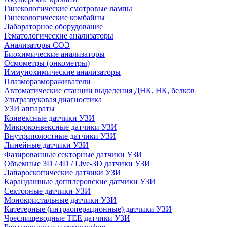
Гинекологические смотровые лампы
Гинекологические комбайны
Лабораторное оборудование
Гематологические анализаторы
Анализаторы СОЭ
Биохимические анализаторы
Осмометры (онкометры)
Иммунохимические анализаторы
Плазморазмораживатели
Автоматические станции выделения ДНК, НК, белков
Ультразвуковая диагностика
УЗИ аппараты
Конвексные датчики УЗИ
Микроконвексные датчики УЗИ
Внутриполостные датчики УЗИ
Линейные датчики УЗИ
Фазированные секторные датчики УЗИ
Объемные 3D / 4D / Live-3D датчики УЗИ
Лапароскопические датчики УЗИ
Карандашные допплеровские датчики УЗИ
Секторные датчики УЗИ
Монокристальные датчики УЗИ
Катетерные (интраоперационные) датчики УЗИ
Чреспищеводные TEE датчики УЗИ