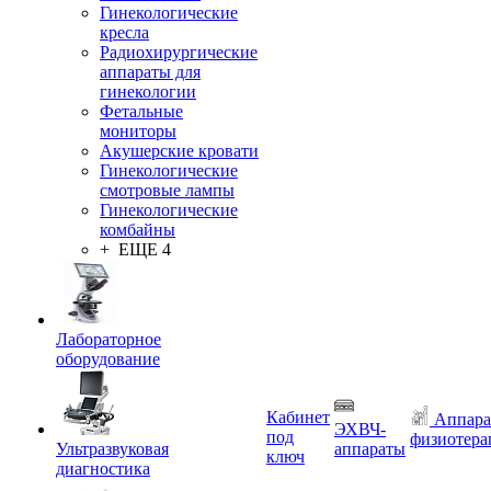
Гинекологические
кресла
Радиохирургические
аппараты для
гинекологии
Фетальные
мониторы
Акушерские кровати
Гинекологические
смотровые лампы
Гинекологические
комбайны
+ ЕЩЕ 4
Лабораторное
оборудование
Кабинет
Аппара
ЭХВЧ-
под
физиотера
Ультразвуковая
аппараты
ключ
диагностика