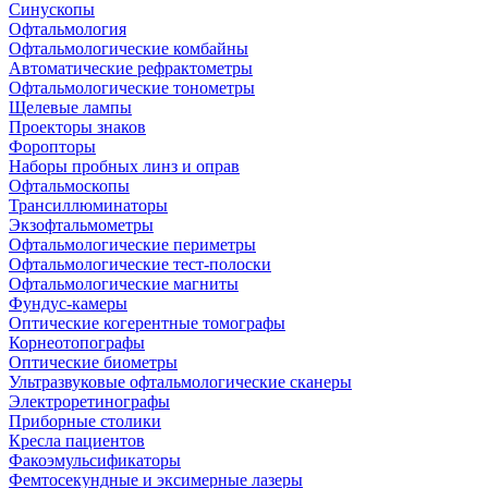
Синускопы
Офтальмология
Офтальмологические комбайны
Автоматические рефрактометры
Офтальмологические тонометры
Щелевые лампы
Проекторы знаков
Форопторы
Наборы пробных линз и оправ
Офтальмоскопы
Трансиллюминаторы
Экзофтальмометры
Офтальмологические периметры
Офтальмологические тест-полоски
Офтальмологические магниты
Фундус-камеры
Оптические когерентные томографы
Корнеотопографы
Оптические биометры
Ультразвуковые офтальмологические сканеры
Электроретинографы
Приборные столики
Кресла пациентов
Факоэмульсификаторы
Фемтосекундные и эксимерные лазеры