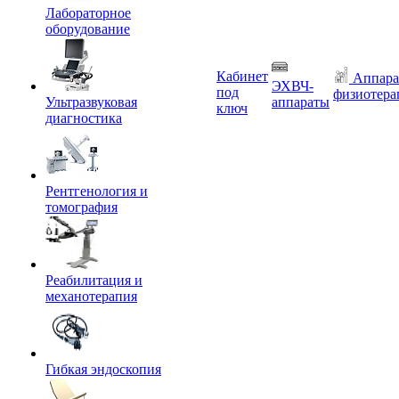
Лабораторное
оборудование
Кабинет
Аппара
ЭХВЧ-
под
физиотера
Ультразвуковая
аппараты
ключ
диагностика
Рентгенология и
томография
Реабилитация и
механотерапия
Гибкая эндоскопия