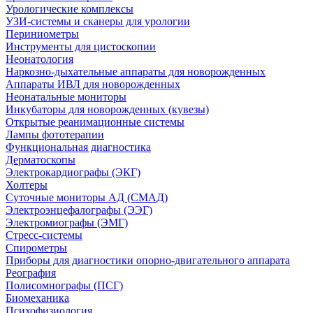
Урологические комплексы
УЗИ-системы и сканеры для урологии
Периниометры
Инструменты для цистоскопии
Неонатология
Наркозно-дыхательные аппараты для новорожденных
Аппараты ИВЛ для новорожденных
Неонатальные мониторы
Инкубаторы для новорожденных (кувезы)
Открытые реанимационные системы
Лампы фототерапии
Функциональная диагностика
Дерматоскопы
Электрокардиографы (ЭКГ)
Холтеры
Суточные мониторы АД (СМАД)
Электроэнцефалографы (ЭЭГ)
Электромиографы (ЭМГ)
Стресс-системы
Спирометры
Приборы для диагностики опорно-двигательного аппарата
Реография
Полисомнографы (ПСГ)
Биомеханика
Психофизиология