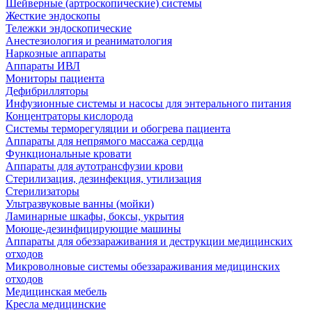
Шейверные (артроскопические) системы
Жесткие эндоскопы
Тележки эндоскопические
Анестезиология и реаниматология
Наркозные аппараты
Аппараты ИВЛ
Мониторы пациента
Дефибрилляторы
Инфузионные системы и насосы для энтерального питания
Концентраторы кислорода
Системы терморегуляции и обогрева пациента
Аппараты для непрямого массажа сердца
Функциональные кровати
Аппараты для аутотрансфузии крови
Стерилизация, дезинфекция, утилизация
Стерилизаторы
Ультразвуковые ванны (мойки)
Ламинарные шкафы, боксы, укрытия
Моюще-дезинфицирующие машины
Аппараты для обеззараживания и деструкции медицинских
отходов
Микроволновые системы обеззараживания медицинских
отходов
Медицинская мебель
Кресла медицинские