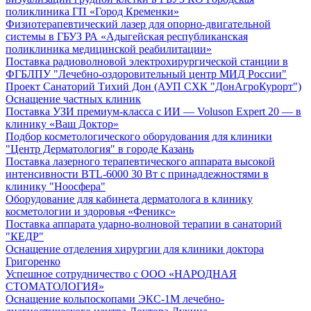
поликлиника ГП «Город Кременки»
Физиотерапевтический лазер для опорно-двигательной
системы в ГБУЗ РА «Адыгейская республиканская
поликлиника медицинской реабилитации»
Поставка радиоволновой электрохирургической станции в
ФГБЛПУ "Лечебно-оздоровительный центр МИД России"
Проект Санаторий Тихий Дон (АУП СХК "ДонАгроКурорт")
Оснащение частных клиник
Поставка УЗИ премиум-класса с ИИ — Voluson Expert 20 — в
клинику «Ваш Доктор»
Подбор косметологического оборудования для клиники
"Центр Дерматология" в городе Казань
Поставка лазерного терапевтического аппарата высокой
интенсивности BTL-6000 30 Вт с принадлежностями в
клинику "Ноосфера"
Оборудование для кабинета дерматолога в клинику
косметологии и здоровья «Феникс»
Поставка аппарата ударно-волновой терапии в санаторий
"КЕДР"
Оснащение отделения хирургии для клиники доктора
Григоренко
Успешное сотрудничество с ООО «НАРОДНАЯ
СТОМАТОЛОГИЯ»
Оснащение кольпоскопами ЭКС-1М лечебно-