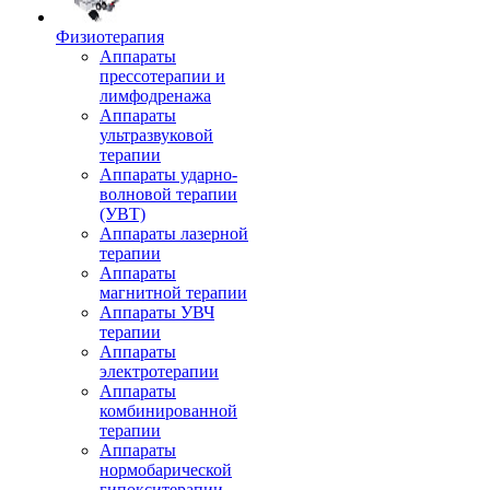
Физиотерапия
Аппараты
прессотерапии и
лимфодренажа
Аппараты
ультразвуковой
терапии
Аппараты ударно-
волновой терапии
(УВТ)
Аппараты лазерной
терапии
Аппараты
магнитной терапии
Аппараты УВЧ
терапии
Аппараты
электротерапии
Аппараты
комбинированной
терапии
Аппараты
нормобарической
гипокситерапии