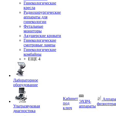
Гинекологические
кресла
Радиохирургические
аппараты для
гинекологии
Фетальные
мониторы
Акушерские кровати
Гинекологические
смотровые лампы
Гинекологические
комбайны
+ ЕЩЕ 4
Лабораторное
оборудование
Кабинет
Аппара
ЭХВЧ-
под
физиотера
Ультразвуковая
аппараты
ключ
диагностика