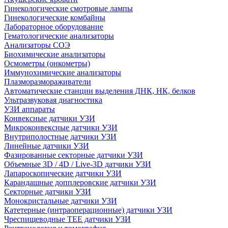
Гинекологические смотровые лампы
Гинекологические комбайны
Лабораторное оборудование
Гематологические анализаторы
Анализаторы СОЭ
Биохимические анализаторы
Осмометры (онкометры)
Иммунохимические анализаторы
Плазморазмораживатели
Автоматические станции выделения ДНК, НК, белков
Ультразвуковая диагностика
УЗИ аппараты
Конвексные датчики УЗИ
Микроконвексные датчики УЗИ
Внутриполостные датчики УЗИ
Линейные датчики УЗИ
Фазированные секторные датчики УЗИ
Объемные 3D / 4D / Live-3D датчики УЗИ
Лапароскопические датчики УЗИ
Карандашные допплеровские датчики УЗИ
Секторные датчики УЗИ
Монокристальные датчики УЗИ
Катетерные (интраоперационные) датчики УЗИ
Чреспищеводные TEE датчики УЗИ