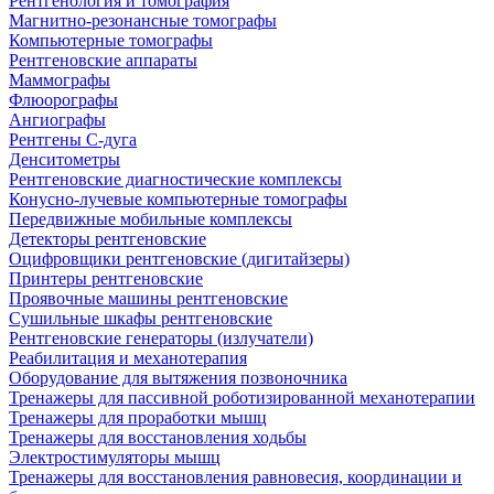
Рентгенология и томография
Магнитно-резонансные томографы
Компьютерные томографы
Рентгеновские аппараты
Маммографы
Флюорографы
Ангиографы
Рентгены С-дуга
Денситометры
Рентгеновские диагностические комплексы
Конусно-лучевые компьютерные томографы
Передвижные мобильные комплексы
Детекторы рентгеновские
Оцифровщики рентгеновские (дигитайзеры)
Принтеры рентгеновские
Проявочные машины рентгеновские
Сушильные шкафы рентгеновские
Рентгеновские генераторы (излучатели)
Реабилитация и механотерапия
Оборудование для вытяжения позвоночника
Тренажеры для пассивной роботизированной механотерапии
Тренажеры для проработки мышц
Тренажеры для восстановления ходьбы
Электростимуляторы мышц
Тренажеры для восстановления равновесия, координации и