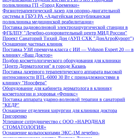
поликлиника ГП «Город Кременки»
Физиотерапевтический лазер для опорно-двигательной
системы в ГБУЗ РА «Адыгейская республиканская
поликлиника медицинской реабилитации»
Поставка радиоволновой электрохирургической станции в
ФГБЛПУ "Лечебно-оздоровительный центр МИД России"
Проект Санаторий Тихий Дон (АУП СХК "ДонАгроКурорт")
Оснащение частных клиник
Поставка УЗИ премиум-класса с ИИ — Voluson Expert 20 — в
клинику «Ваш Доктор»
Подбор косметологического оборудования для клиники
"Центр Дерматология" в городе Казань
Поставка лазерного терапевтического аппарата высокой
интенсивности BTL-6000 30 Вт с принадлежностями в
клинику "Ноосфера"
Оборудование для кабинета дерматолога в клинику
косметологии и здоровья «Феникс»
Поставка аппарата ударно-волновой терапии в санаторий
"КЕДР"
Оснащение отделения хирургии для клиники доктора
Григоренко
Успешное сотрудничество с ООО «НАРОДНАЯ
СТОМАТОЛОГИЯ»
Оснащение кольпоскопами ЭКС-1М лечебно-