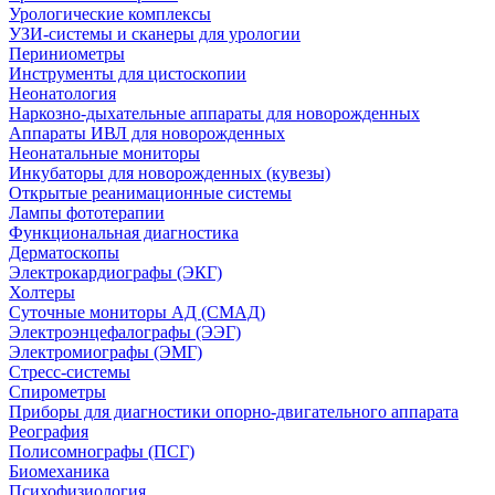
Урологические комплексы
УЗИ-системы и сканеры для урологии
Периниометры
Инструменты для цистоскопии
Неонатология
Наркозно-дыхательные аппараты для новорожденных
Аппараты ИВЛ для новорожденных
Неонатальные мониторы
Инкубаторы для новорожденных (кувезы)
Открытые реанимационные системы
Лампы фототерапии
Функциональная диагностика
Дерматоскопы
Электрокардиографы (ЭКГ)
Холтеры
Суточные мониторы АД (СМАД)
Электроэнцефалографы (ЭЭГ)
Электромиографы (ЭМГ)
Стресс-системы
Спирометры
Приборы для диагностики опорно-двигательного аппарата
Реография
Полисомнографы (ПСГ)
Биомеханика
Психофизиология