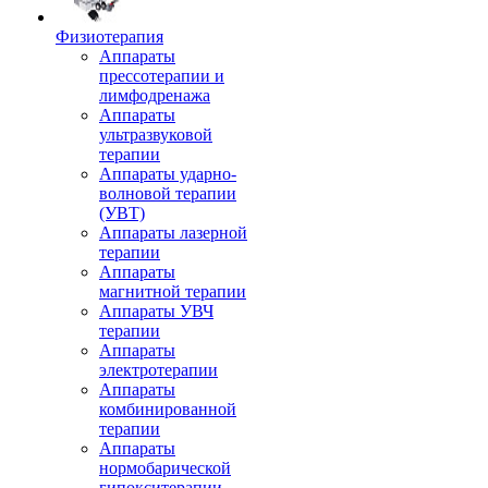
Физиотерапия
Аппараты
прессотерапии и
лимфодренажа
Аппараты
ультразвуковой
терапии
Аппараты ударно-
волновой терапии
(УВТ)
Аппараты лазерной
терапии
Аппараты
магнитной терапии
Аппараты УВЧ
терапии
Аппараты
электротерапии
Аппараты
комбинированной
терапии
Аппараты
нормобарической
гипокситерапии