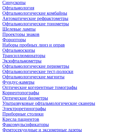
Синускопы
Офтальмология
Офтальмологические комбайны
Автоматические рефрактометры
Офтальмологические тонометры
Щелевые лампы
Проекторы знаков
Форопторы
Наборы пробных линз и оправ
Офтальмоскопы
Трансиллюминаторы
Экзофтальмометры
Офтальмологические периметры
Офтальмологические тест-полоски
Офтальмологические магниты
Фундус-камеры
Оптические когерентные томографы
Корнеотопографы
Оптические биометры
Ультразвуковые офтальмологические сканеры
Электроретинографы
Приборные столики
Кресла пациентов
Факоэмульсификаторы
Фемтосекундные и эксимерные лазеры