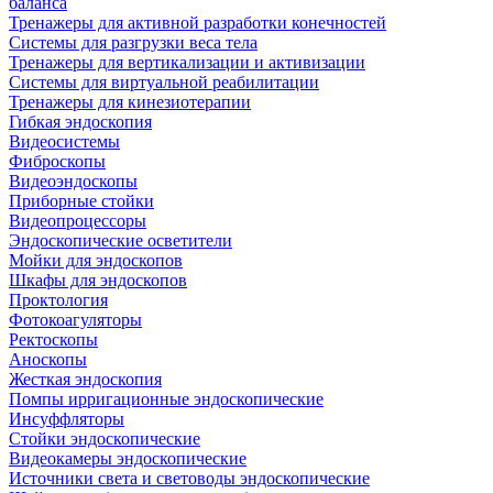
баланса
Тренажеры для активной разработки конечностей
Системы для разгрузки веса тела
Тренажеры для вертикализации и активизации
Системы для виртуальной реабилитации
Тренажеры для кинезиотерапии
Гибкая эндоскопия
Видеосистемы
Фиброскопы
Видеоэндоскопы
Приборные стойки
Видеопроцессоры
Эндоскопические осветители
Мойки для эндоскопов
Шкафы для эндоскопов
Проктология
Фотокоагуляторы
Ректоскопы
Аноскопы
Жесткая эндоскопия
Помпы ирригационные эндоскопические
Инсуффляторы
Стойки эндоскопические
Видеокамеры эндоскопические
Источники света и световоды эндоскопические