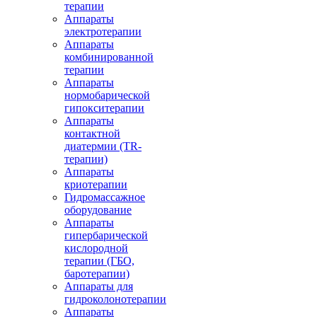
терапии
Аппараты
электротерапии
Аппараты
комбинированной
терапии
Аппараты
нормобарической
гипокситерапии
Аппараты
контактной
диатермии (TR-
терапии)
Аппараты
криотерапии
Гидромассажное
оборудование
Аппараты
гипербарической
кислородной
терапии (ГБО,
баротерапии)
Аппараты для
гидроколонотерапии
Аппараты