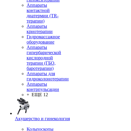
Аппараты
контактной
диатермии (TR-
терапии)
Аппараты
криотерапии
Гидромассажное
оборудование
Аппараты
гипербарической
кислородной
терапии (ГБО,
баротерапии)
Аппараты для
гидроколонотерапии
Аппараты
контрпульсации
+ ЕЩЕ 12
Акушерство и гинекология
Кольпоскопы