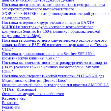
диагностического центра Доктора Дукина
Поставка под открытие многопрофильного центра аппарата
электрохирургического высокочастотного
ЭХВЧ-350-«ФОТЕК» и оториноларингологической установки
с видеосистемой
Поставка лазерного хирургического аппарата ЛАХТА-
МИЛОН и электрохирургического высокочастотного
коагулятора Sensitec ES-160 в клинику профилактической
медицины "АрхиМед"
Поставка высокочастотного хирургического радиоволнового
аппарата Sensitec ESF-160 в косметическую клинику "Cosmes
Clinic"
Поставка радиоволнового аппарата Sensitec ESF-160 в
косметическую клинику "Coskin"
Поставка высокочастотного электрохирургического аппарата
(ЭХВЧ) Sensitec ES-80 в клинику косметологии "My Skin
Clinic"
Поставка озонотерапевтической установки УОТА-60-01 для
Медицинского Центра "Детокс Плюс"
Оснащение семейного центра здоровья и красоты AMORE LA
VITA (г. Краснодар)
Оснащение медицинских кабинетов
Карьера у нас
Вакансии
Реквизиты