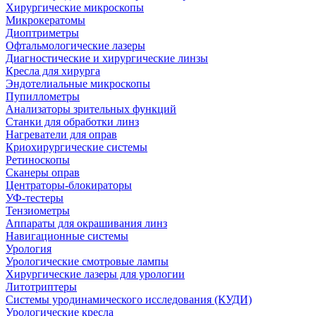
Хирургические микроскопы
Микрокератомы
Диоптриметры
Офтальмологические лазеры
Диагностические и хирургические линзы
Кресла для хирурга
Эндотелиальные микроскопы
Пупиллометры
Анализаторы зрительных функций
Станки для обработки линз
Нагреватели для оправ
Криохирургические системы
Ретиноскопы
Сканеры оправ
Центраторы-блокираторы
УФ-тестеры
Тензиометры
Аппараты для окрашивания линз
Навигационные системы
Урология
Урологические смотровые лампы
Хирургические лазеры для урологии
Литотриптеры
Системы уродинамического исследования (КУДИ)
Урологические кресла