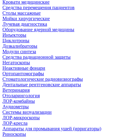
Кровати медицинские
Средства перемещения пациентов
Столы массажные
Мойки хирургические
Лучевая диагностика
Оборудование ядерной медицины
Инъекторы
Циклотроны
Дозкалибраторы
Модули синтеза
Средства радиационной защиты
Негатоскопы
Неактивные фонари
Ортопантомографы
Стоматологические радиовизиографы
Дентальные рентгеновские аппараты
Ветеринария
Отоларингология
ЛОР-комбайны
Аудиометры
Системы визуализации
ЛОР-микроскопы
ЛОР-кресла
Аппараты для промывания ушей (ирригаторы)
Риноскопы