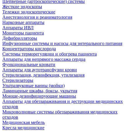
Шейверные (артроскопические) системы
Жесткие эндоскопы
Тележки эндоскопические
Анестезиология и реаниматология
Наркозные аппараты
Аппараты ИВЛ
Мониторы пациента
Дефибрилляторы
Инфузионные системы и насосы для энтерального питания
Концентраторы кислорода
Системы терморегуляции и обогрева пациента
Аппараты для непрямого массажа сердца
Функциональные кровати
Аппараты для аутотрансфузии крови
Стерилизация, дезинфекция, утилизация
Стерилизаторы
Ультразвуковые ванны (мойки)
Ламинарные шкафы, боксы, укрытия
Моюще-дезинфицирующие машины
Аппараты для обеззараживания и деструкции медицинских
отходов
Микроволновые системы обеззараживания медицинских
отходов
Медицинская мебель
Кресла медицинские