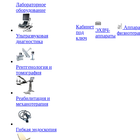
Лабораторное
оборудование
Кабинет
Аппара
ЭХВЧ-
под
физиотера
Ультразвуковая
аппараты
ключ
диагностика
Рентгенология и
томография
Реабилитация и
механотерапия
Гибкая эндоскопия