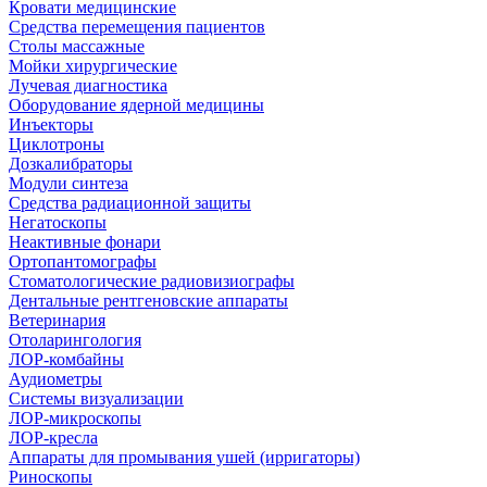
Кровати медицинские
Средства перемещения пациентов
Столы массажные
Мойки хирургические
Лучевая диагностика
Оборудование ядерной медицины
Инъекторы
Циклотроны
Дозкалибраторы
Модули синтеза
Средства радиационной защиты
Негатоскопы
Неактивные фонари
Ортопантомографы
Стоматологические радиовизиографы
Дентальные рентгеновские аппараты
Ветеринария
Отоларингология
ЛОР-комбайны
Аудиометры
Системы визуализации
ЛОР-микроскопы
ЛОР-кресла
Аппараты для промывания ушей (ирригаторы)
Риноскопы