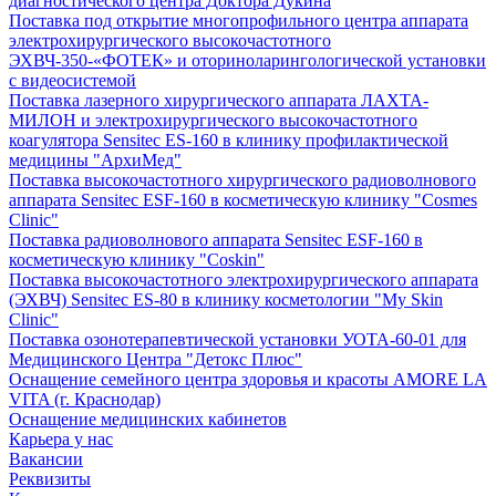
диагностического центра Доктора Дукина
Поставка под открытие многопрофильного центра аппарата
электрохирургического высокочастотного
ЭХВЧ-350-«ФОТЕК» и оториноларингологической установки
с видеосистемой
Поставка лазерного хирургического аппарата ЛАХТА-
МИЛОН и электрохирургического высокочастотного
коагулятора Sensitec ES-160 в клинику профилактической
медицины "АрхиМед"
Поставка высокочастотного хирургического радиоволнового
аппарата Sensitec ESF-160 в косметическую клинику "Cosmes
Clinic"
Поставка радиоволнового аппарата Sensitec ESF-160 в
косметическую клинику "Coskin"
Поставка высокочастотного электрохирургического аппарата
(ЭХВЧ) Sensitec ES-80 в клинику косметологии "My Skin
Clinic"
Поставка озонотерапевтической установки УОТА-60-01 для
Медицинского Центра "Детокс Плюс"
Оснащение семейного центра здоровья и красоты AMORE LA
VITA (г. Краснодар)
Оснащение медицинских кабинетов
Карьера у нас
Вакансии
Реквизиты