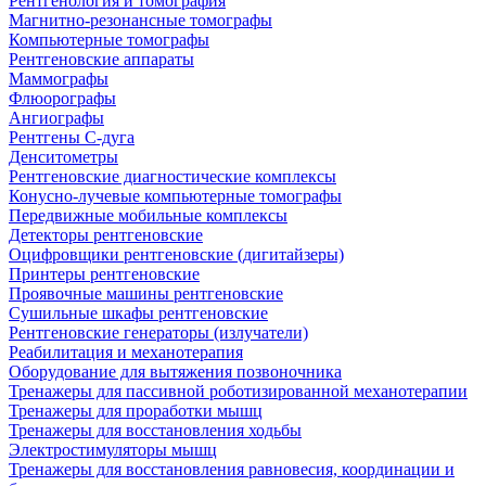
Рентгенология и томография
Магнитно-резонансные томографы
Компьютерные томографы
Рентгеновские аппараты
Маммографы
Флюорографы
Ангиографы
Рентгены С-дуга
Денситометры
Рентгеновские диагностические комплексы
Конусно-лучевые компьютерные томографы
Передвижные мобильные комплексы
Детекторы рентгеновские
Оцифровщики рентгеновские (дигитайзеры)
Принтеры рентгеновские
Проявочные машины рентгеновские
Сушильные шкафы рентгеновские
Рентгеновские генераторы (излучатели)
Реабилитация и механотерапия
Оборудование для вытяжения позвоночника
Тренажеры для пассивной роботизированной механотерапии
Тренажеры для проработки мышц
Тренажеры для восстановления ходьбы
Электростимуляторы мышц
Тренажеры для восстановления равновесия, координации и