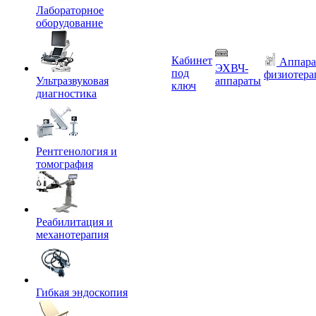
Лабораторное
оборудование
Кабинет
Аппара
ЭХВЧ-
под
физиотера
Ультразвуковая
аппараты
ключ
диагностика
Рентгенология и
томография
Реабилитация и
механотерапия
Гибкая эндоскопия