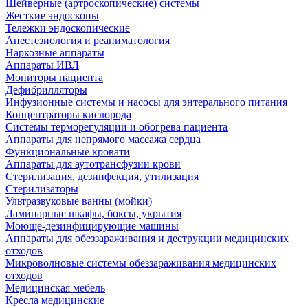
Шейверные (артроскопические) системы
Жесткие эндоскопы
Тележки эндоскопические
Анестезиология и реаниматология
Наркозные аппараты
Аппараты ИВЛ
Мониторы пациента
Дефибрилляторы
Инфузионные системы и насосы для энтерального питания
Концентраторы кислорода
Системы терморегуляции и обогрева пациента
Аппараты для непрямого массажа сердца
Функциональные кровати
Аппараты для аутотрансфузии крови
Стерилизация, дезинфекция, утилизация
Стерилизаторы
Ультразвуковые ванны (мойки)
Ламинарные шкафы, боксы, укрытия
Моюще-дезинфицирующие машины
Аппараты для обеззараживания и деструкции медицинских
отходов
Микроволновые системы обеззараживания медицинских
отходов
Медицинская мебель
Кресла медицинские