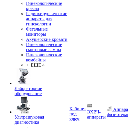
Гинекологические
кресла
Радиохирургические
аппараты для
гинекологии
Фетальные
мониторы
Акушерские кровати
Гинекологические
смотровые лампы
Гинекологические
комбайны
+ ЕЩЕ 4
Лабораторное
оборудование
Кабинет
Аппара
ЭХВЧ-
под
физиотера
Ультразвуковая
аппараты
ключ
диагностика