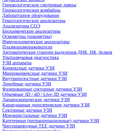
Гинекологические смотровые лампы
Гинекологические комбайны
Лабораторное оборудование
Гематологические анализаторы
Анализаторы СОЭ
Биохимические анализаторы
Осмометры (онкометры)
Иммунохимические анализаторы
Плазморазмораживатели
Автоматические станции выделения ДНК, НК, белков
Ультразвуковая диагностика
УЗИ аппараты
Конвексные датчики УЗИ
Микроконвексные датчики УЗИ
Внутриполостные датчики УЗИ
Линейные датчики УЗИ
Фазированные секторные датчики УЗИ
Объемные 3D / 4D / Live-3D датчики УЗИ
Лапароскопические датчики УЗИ
Карандашные допплеровские датчики УЗИ
Секторные датчики УЗИ
Монокристальные датчики УЗИ
Катетерные (интраоперационные) датчики УЗИ
Чреспищеводные TEE датчики УЗИ