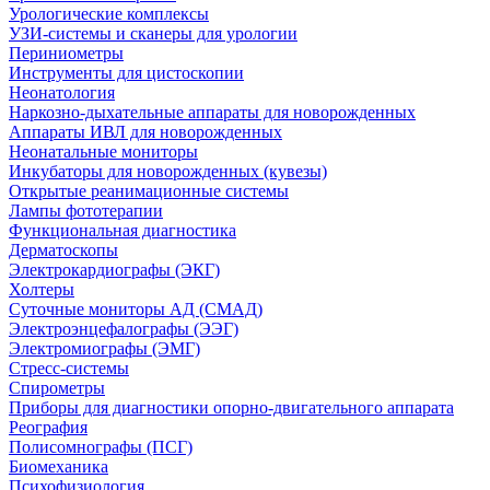
Урологические комплексы
УЗИ-системы и сканеры для урологии
Периниометры
Инструменты для цистоскопии
Неонатология
Наркозно-дыхательные аппараты для новорожденных
Аппараты ИВЛ для новорожденных
Неонатальные мониторы
Инкубаторы для новорожденных (кувезы)
Открытые реанимационные системы
Лампы фототерапии
Функциональная диагностика
Дерматоскопы
Электрокардиографы (ЭКГ)
Холтеры
Суточные мониторы АД (СМАД)
Электроэнцефалографы (ЭЭГ)
Электромиографы (ЭМГ)
Стресс-системы
Спирометры
Приборы для диагностики опорно-двигательного аппарата
Реография
Полисомнографы (ПСГ)
Биомеханика
Психофизиология