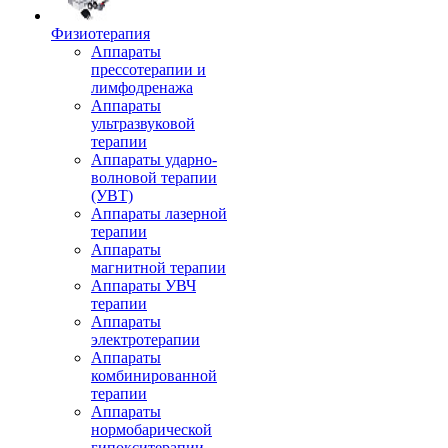
Физиотерапия
Аппараты
прессотерапии и
лимфодренажа
Аппараты
ультразвуковой
терапии
Аппараты ударно-
волновой терапии
(УВТ)
Аппараты лазерной
терапии
Аппараты
магнитной терапии
Аппараты УВЧ
терапии
Аппараты
электротерапии
Аппараты
комбинированной
терапии
Аппараты
нормобарической
гипокситерапии