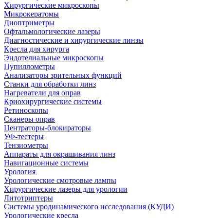
Хирургические микроскопы
Микрокератомы
Диоптриметры
Офтальмологические лазеры
Диагностические и хирургические линзы
Кресла для хирурга
Эндотелиальные микроскопы
Пупиллометры
Анализаторы зрительных функций
Станки для обработки линз
Нагреватели для оправ
Криохирургические системы
Ретиноскопы
Сканеры оправ
Центраторы-блокираторы
УФ-тестеры
Тензиометры
Аппараты для окрашивания линз
Навигационные системы
Урология
Урологические смотровые лампы
Хирургические лазеры для урологии
Литотриптеры
Системы уродинамического исследования (КУДИ)
Урологические кресла