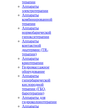
терапии
Аппараты
электротерапии
Аппараты
комбинированной
терапии
Аппараты
нормобарической
гипокситерапии
Аппараты
контактной
диатермии (TR-
терапии)
Аппараты
криотерапии
Гидромассажное
оборудование
Аппараты
гипербарической
кислородной
терапии (ГБО,
баротерапии)
Аппараты для
гидроколонотерапии
Аппараты