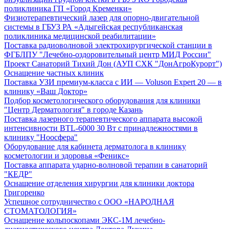
поликлиника ГП «Город Кременки»
Физиотерапевтический лазер для опорно-двигательной
системы в ГБУЗ РА «Адыгейская республиканская
поликлиника медицинской реабилитации»
Поставка радиоволновой электрохирургической станции в
ФГБЛПУ "Лечебно-оздоровительный центр МИД России"
Проект Санаторий Тихий Дон (АУП СХК "ДонАгроКурорт")
Оснащение частных клиник
Поставка УЗИ премиум-класса с ИИ — Voluson Expert 20 — в
клинику «Ваш Доктор»
Подбор косметологического оборудования для клиники
"Центр Дерматология" в городе Казань
Поставка лазерного терапевтического аппарата высокой
интенсивности BTL-6000 30 Вт с принадлежностями в
клинику "Ноосфера"
Оборудование для кабинета дерматолога в клинику
косметологии и здоровья «Феникс»
Поставка аппарата ударно-волновой терапии в санаторий
"КЕДР"
Оснащение отделения хирургии для клиники доктора
Григоренко
Успешное сотрудничество с ООО «НАРОДНАЯ
СТОМАТОЛОГИЯ»
Оснащение кольпоскопами ЭКС-1М лечебно-