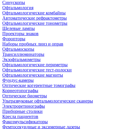
Синускопы
Офтальмология
Офтальмологические комбайны
Автоматические рефрактометры
Офтальмологические тонометры
Щелевые лампы
Проекторы знаков
Форопторы
Наборы пробных линз и оправ
Офтальмоскопы
Трансиллюминаторы
Экзофтальмометры
Офтальмологические периметры
Офтальмологические тест-полоски
Офтальмологические магниты
Фундус-камеры
Оптические когерентные томографы
Корнеотопографы
Оптические биометры
Ультразвуковые офтальмологические сканеры
Электроретинографы
Приборные столики
Кресла пациентов
Факоэмульсификаторы
Фемтосекундные и эксимерные лазеры