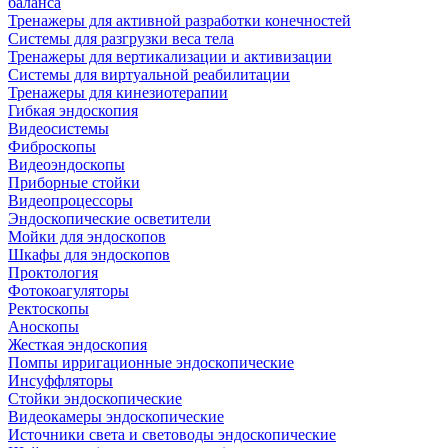
баланса
Тренажеры для активной разработки конечностей
Системы для разгрузки веса тела
Тренажеры для вертикализации и активизации
Системы для виртуальной реабилитации
Тренажеры для кинезиотерапии
Гибкая эндоскопия
Видеосистемы
Фиброскопы
Видеоэндоскопы
Приборные стойки
Видеопроцессоры
Эндоскопические осветители
Мойки для эндоскопов
Шкафы для эндоскопов
Проктология
Фотокоагуляторы
Ректоскопы
Аноскопы
Жесткая эндоскопия
Помпы ирригационные эндоскопические
Инсуффляторы
Стойки эндоскопические
Видеокамеры эндоскопические
Источники света и световоды эндоскопические